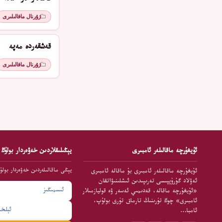
ژۇرنال ماقالىلىرى
قەشقەردە مەپە
ژۇرنال ماقالىلىرى
ئۇيغۇرچە ماقالىلەر ئامبىرى
يېڭىلىقلاردىن خەۋەردار بولۇڭ
يېڭى ماقالىلەردىن خەۋەردار بولۇ
ئۇيغۇرچە ماقالىلەر ئامبىرى بۇ ماقالە ئامبىرى
ئەۋلاد گۇرۇپپىسى تەرىپىدىن ئىشلىنىۋاتقان
«ئۇيغۇرچە ماقالە، قەدىمىي ئەسەر ۋە قوليازمىلار
ئامبىرى» چوڭ تۈرىنىڭ تارماق تۈرى بولۇپ،
ئامبا…