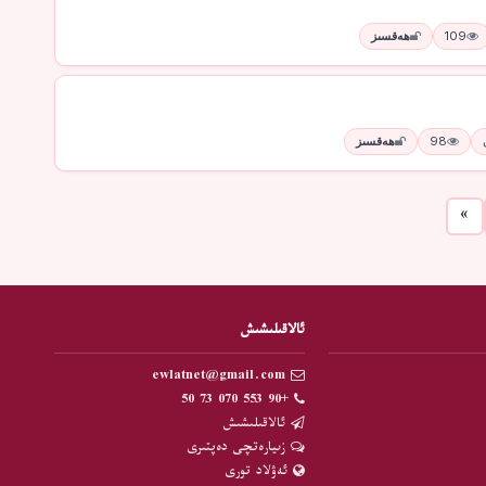
109
ھەقسىز
98
ھەقسىز
»
ئالاقىلىشىش
ewlatnet@gmail.com
+90 553 070 73 50
ئالاقىلىشىش
زىيارەتچى دەپتىرى
ئەۋلاد تورى