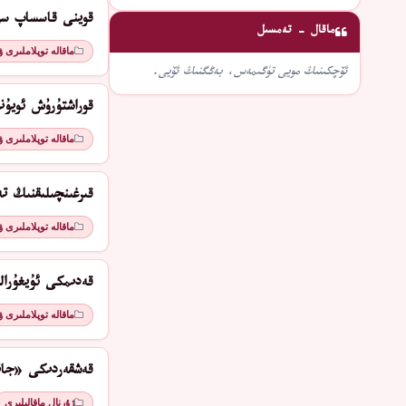
ﻗﻮﻳﻨﻰ ﻗﺎﺳﺴﺎﭖ ﺳ
ماقال - تەمسىل
ماقالە توپلاملىرى 
ئۆچكىنىڭ مويى تۈگىمەس، بەڭگنىڭ ئۆيى.
قوراشتۇرۇش ﺋﻮﻳﯘﻧ
ماقالە توپلاملىرى 
قىرغىنچىلىقنىڭ تە
ماقالە توپلاملىرى 
قەدىمكى ئۇيغۇرال
ماقالە توپلاملىرى 
قەشقەردىكى «جا
ژۇرنال ماقالىلىرى