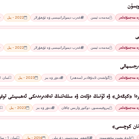
ﻮﻳﺴﯘﻥ
ۋە مەجمۇئەلەر
مەمەت ئېمىن
غەرب دېموكراتىيىسى ۋە ئۇيغۇرلار
2022 - يىل
ﻰ
ۋە مەجمۇئەلەر
مەمەت ئېمىن
غەرب دېموكراتىيىسى ۋە ئۇيغۇرلار
2022 - يىل
رجىمىھالى
ۋە مەجمۇئەلەر
گۈلشەن ئابدۇقادىر (سەھەر)
دەۋر ۋە بىز
2023 - يىل
سان: 1 - سان
ردا «كېڭەش» ۋە ئۇنىڭ دۆلەت ۋە مىللەتنىڭ تەقدىرىدىكى ئەھمىيىتى توغر
ۋە مەجمۇئەلەر
پىروفېسسور، دوكتور ۋارىس چاقان
دەۋر ۋە بىز
2023 - يىل
نان كوچىسى»
ئابدۇرېشىت مۇھەممەد
كاشغەر مەدەنىيىتى ژۇرنىلى
2014 - يىل
سان: 1 - سان