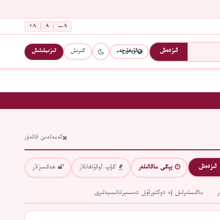
A+
A
A−
كىرىش
تىزىملىتىش
ئىزدەش
ئۇيغۇرچە
ئەمەلدىن قالدۇر
ئىزدەش
يېڭى ماقالىلەر
كۆپ ئوقۇلغانلار
ھەقسىزلار
ر
ماگىستىرلىق ۋە دوكتورلۇق دىسسېرتاتسىيەلىرى