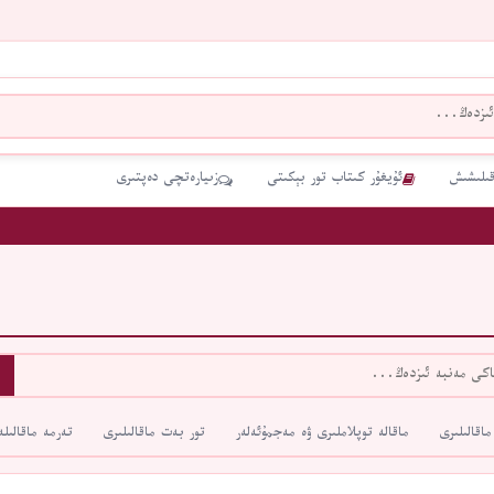
قىلىشىش
ئۇيغۇر كىتاب تور بېكىتى
زىيارەتچى دەپتىرى
ماقالىلىرى
ماقالە توپلاملىرى ۋە مەجمۇئەلەر
تور بەت ماقالىلىرى
تەرمە ماقالىلە