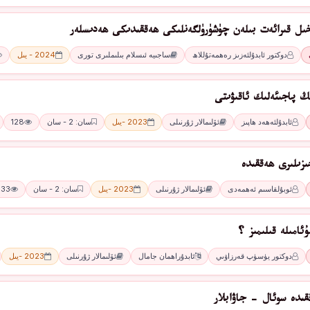
خىل قىرائەت بىلەن چۈشۈرۈلگەنلىكى ھەققىدىكى ھەدىسلەر
دوكتور ئابدۇلئەزىز رەھمەتۇللاھ
ساجىيە ئىسلام بىلىملىرى تورى
2024 - يىل
ڭ پاجىئەلىك ئاقىۋىتى
ئابدۇلئەھەد ھاپىز
ئۆلىمالار ژۇرنىلى
2023 -يىل
سان: 2 - سان
128
ىزىلىرى ھەققىدە
ئوبۇلقاسىم ئەھمەدى
ئۆلىمالار ژۇرنىلى
2023 -يىل
سان: 2 - سان
133
ۇئامىلە قىلىمىز ؟
دوكتور يۈسۈپ قەرزاۋىي
ئابدۇراھمان جامال
ئۆلىمالار ژۇرنىلى
2023 -يىل
قىدە سوئال - جاۋابلار