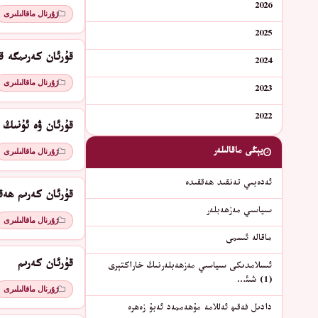
2026
ژۇرنال ماقالىلىرى
2025
قۇرئان كەرىمگە ق
2024
ژۇرنال ماقالىلىرى
2023
2022
قۇرئان ۋە ئۇنىڭ 
يېڭى ماقالىلەر
ژۇرنال ماقالىلىرى
ئەدەبىي تەنقىد ھەققىدە
قۇرئان كەرىم ھەق
سىياسىي مەزھەبلەر
ژۇرنال ماقالىلىرى
ماقالە ئىسمى
قۇرئان كەرىم
ئىسلامدىكى سىياسىي مەزھەبلەرنىڭ خاراكتېرى
(1) شىئ…
ژۇرنال ماقالىلىرى
دادىل فەقىھ ئەللامە مۇھەممەد ئەبۇ زەھرە