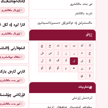
ﻗﺎﻧﺎﺋﻪﺗﭽﺎﻧﻠﯩﻘﻨﯩﯔ
تور بەت ماقالىلىرى
ژۇرنال ماقالىلىرى
تەرمە ماقالىلەر
ماگىستىرلىق ۋە دوكتورلۇق دىسسېرتاتسىيەلىرى
قارا تېرە ۋە ئاق ن
ژۇرنال ماقالىلىرى
تۈر
ئا
ئە
ب
پ
ت
ج
چ
قىلچلارنى ۋاقىتل
خ
د
ر
ز
ژ
س
ش
ماقالە توپلاملىرى 
غ
ف
ق
ك
گ
ڭ
ل
م
ن
ھ
و
ئۇ
ئۆ
ئۈ
قارىي ئارىف يارك
ۋ
ي
تور بەت ماقالىلىرى
نەشرىيات
قۇرئاننى چۈشىنىش
ئىزدىنىش ژۇرنىلى
تور بەت ماقالىلىرى
مىللەتلەر ئەدەبىياتى تەتقىقاتى ژۇرنىلى