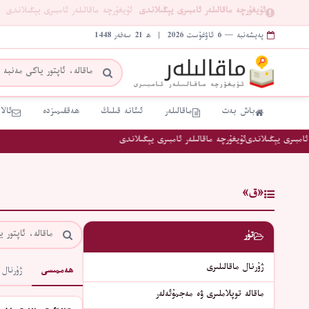
ئۇيغۇرچە ماقالىلەر ئامبىرى يېڭىلاندى
ئۇيغۇرچە ماقالىلەر ئامبىرى يېڭىلاندى
پەيشەنبە — 6 ئاۋغۇست 2026 | ھ 21 سەفەر 1448
باش بەت
ماقالىلەر
ئىئانە قىلىڭ
ھەققىمىزدە
ئالا
مبىرى يېڭىلاندى
ئۇيغۇرچە ماقالىلەر ئامبىرى يېڭىلاندى
«ق»
تۈر
ژۇرنال ماقالىلىرى
ھەممىسى
ژۇرنال 
ماقالە توپلاملىرى ۋە مەجمۇئەلەر