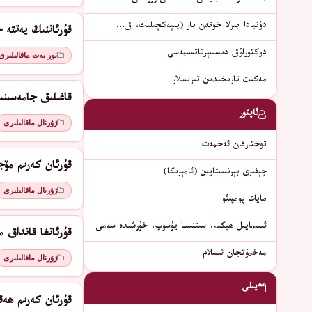
دۇنيادا بىرلا خوتەن بار (يىپەكچىلىك، ق…
قۇرئاننىڭ يەتتە 
دوكتورلۇق دىسسېرتاتسىيەسى
تور بەت ماقالىلىرى
مەكىت تارىخىدىن تىزىسلار
قاغىلىق جامەسىنى
ئاپتور
ژۇرنال ماقالىلىرى
توختارقان ئەخمەت
قۇرئان كەرىم مۆج
جېفىرى بېرنىستايىن (ئامېرىكا)
ژۇرنال ماقالىلىرى
مايك پومپىئو
ئىسمايىل ھېكىم، سىتنىسا يۈسۈپ، خۇرشىدە سەمى
قۇرئانغا قانداق م
مەخمۇتجان ئىسلام
ژۇرنال ماقالىلىرى
يىلى
قۇرئان كەرىم ھەق