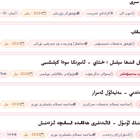
 ﺳﯩﺮﻯ
جوپ لان
ﺋﺎﺯﺍﺩﺋﺎﻱ ﻏﻪﻳﺮﻩﺕ
ئۇيغۇرلار ژۇرنىلى
2024 - يىلى
سان: 10 -ئاي
ىقاب
ئۇيغۇر تەتقىقات ئىنستىتۇتى
خەلقئارا ۋەزىيەت ۋە شەرقىي تۈركى…
2023 - يىل
ىق قىنىغا سېلىش : خىتاي - ئامېرىكا سودا كېلىشىمى
ۋە مەجمۇئەلەر
مەۋلان تەڭرىقۇت
ئۆتۈكەن ماقالىلەر توپلىمى
2025 -يىل
79
ەندىي - مەنبەئۇل ئەسرار
ساجىيە ئىسلام تەتقىقات مەركىزى
ساجىيە ئىسلام بىلىملىرى تورى
2025 - يىل
نىڭ ئۇسۇل - قائىدىلىرى ھەققىدە قىسقىچە ئىزدىنىش
ئابدۇراززاق رەجەب
ساجىيە ئىسلام بىلىملىرى تورى
2025 - يىل
144