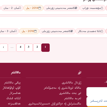
مۇھەممەد تۇراپ
كاشغەر مەدەنىيىتى ژۇرنىلى
2014 - يىل
سان: 2 - سان
ئابلا ئەھمىدى مەدىكار
كاشغەر مەدەنىيىتى ژۇرنىلى
2016 - يىل
سان: 3 - سان
›
…
4
3
2
1
تۈر
ماقالىلەر
ڭ.
ژۇرنال ماقالىلىرى
يېڭى ماقالىلەر
ماقالە توپلاملىرى ۋە مەجمۇئەلەر
كۆپ ئوقۇلغانلار
تور بەت ماقالىلىرى
ھەقسىزلار
تەرمە ماقالىلەر
ئىئانە قىلىڭ
ماگىستىرلىق ۋە دوكتورلۇق دىسسېرتاتسىيەلىرى
ھەققىمىزدە