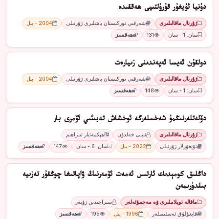
دۇنيا ئۇيغۇر قۇرۇلتىيى ھەققىدە
ژۇرنال ماقالىلىرى
شەرقىي تۈركىستان ياشلىرى ژۇرنىلى
2004 - يىل
سان: 1 - سان
131
ھەقسىز
دولقۇن ئەيسا ئەپەندىنى زىيارەت
ژۇرنال ماقالىلىرى
شەرقىي تۈركىستان ياشلىرى ژۇرنىلى
2004 - يىل
سان: 1 - سان
148
ھەقسىز
دۆلەتلەرﻧﯩﯖﻤﯘ ﺷﻪﺧﺴﻠﻪرﮔﻪ ﺋﻮﺧﺸﺎﺵ ﺗﻪﺑﯩﺌﯩﻲ ﺋﯚﻣﺮﻯ ﺑﺎر
ژۇرنال ماقالىلىرى
ئىبنى خەلدۇن
ھېكمەتيار ئىبراھىم
ئۇيغۇرلار ژۇرنىلى
2022 - يىل
سان: 6 - سان
147
ھەقسىز
داڭلىق كومېدىك ئارتىس ئەمەت ئۆمەرنىڭ ۋاپاتىغا چوڭقۇر تەزىيە
بىلدۈرىمەن
ماقالە توپلاملىرى ۋە مەجمۇئەلەر
سىراجىدىن زۇپەر
قايغۇلۇق ئەسلىمىلەر
1996 - يىل
195
ھەقسىز