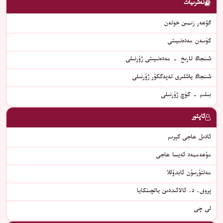
نەشرىيات
گۆھەر زىمىن خوتەن
كۈسەن مەدەنىيىتى
شىنجاڭ تارىخ - مەدەنىيىتى ژۇرنىلى
شىنجاڭ ياشلىرى تەپەككۇر ژۇرنىلى
بىلىم - كۈچ ژۇرنىلى
ئاپتور
ئادىل ھاجى كېرىم
مۇھەممەد ئەيسا ھاجى
مەتتۇرسۇن ئابدۇللا
پروف. د. ئالائىددىن يالچىنكايا
لى چى