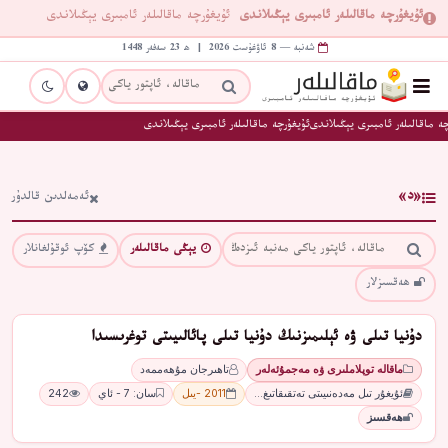
ئۇيغۇرچە ماقالىلەر ئامبىرى يېڭىلاندى
ئۇيغۇرچە ماقالىلەر ئامبىرى يېڭىلاندى
شەنبە — 8 ئاۋغۇست 2026 | ھ 23 سەفەر 1448
ە ماقالىلەر ئامبىرى يېڭىلاندى
ئۇيغۇرچە ماقالىلەر ئامبىرى يېڭىلاندى
«د»
ئەمەلدىن قالدۇر
يېڭى ماقالىلەر
كۆپ ئوقۇلغانلار
ھەقسىزلار
دۇنيا تىلى ۋە ئېلىمىزنىڭ دۇنيا تىلى پائالىيىتى توغرىسىدا
ماقالە توپلاملىرى ۋە مەجمۇئەلەر
تاھىرجان مۇھەممەد
ئۇيغۇر تىل مەدەنىيىتى تەتقىقاتىغ…
2011 -يىل
سان: 7 - ئاي
242
ھەقسىز