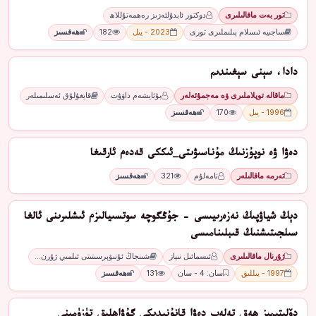
تور بەت ماقالىلىرى
دوكتور ئابدۇلئەزىز رەھمەتۇللاھ
ساجىيە ئىسلام بىلىملىرى تورى
2023 - يىل
182
ھەقسىز
دادا، سېنى سېغىندىم
ماقالە توپلاملىرى ۋە مەجمۇئەلەر
بۇئايشەم داۋۇت
قايغۇلۇق ئەسلىمىلەر
1996 - يىل
170
ھەقسىز
دەۋا ۋە نوپۇزنىڭ مۇناسىۋىتى_ئىككى قەدەم ئارقىغا
تەرمە ماقالىلەر
نامەلۇم
321
ھەقسىز
دېڭ شياۋپىڭ نەزەرىيىسى - جۇڭگوچە سوتسىيالىزم ئىشلىرىنى ئالغا
سىلجىتىشنىڭ قىبلىنامىسى
ژۇرنال ماقالىلىرى
ئىسمائىل نىياز
شىنجاڭ ئۇنىۋېرسىتىتى ئىلمىي ژۇرن…
1997 - يىللىق
سان: 4 - سان
131
ھەقسىز
دۆلىتىمىز ھەق تەلەپ دەۋا قانۇنىدىكى گۇۋاھلىق تۈزۈمىنى