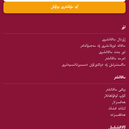
مۇشتەرى بولۇش
تۈر
ژۇرنال ماقالىلىرى
ماقالە توپلاملىرى ۋە مەجمۇئەلەر
تور بەت ماقالىلىرى
تەرمە ماقالىلەر
ماگىستىرلىق ۋە دوكتورلۇق دىسسېرتاتسىيەلىرى
ماقالىلەر
يېڭى ماقالىلەر
كۆپ ئوقۇلغانلار
ھەقسىزلار
ئىئانە قىلىڭ
ھەققىمىزدە
ئالاقىلىشىش