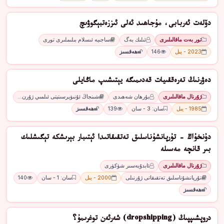
دۆلەت ئەربابى، مۇجاھىد ئەلى ئىززەتبېگوۋىچ
تور بەت ماقالىلىرى
ئىلىك بەگ
ساجىيە ئىسلام بىلىملىرى تورى
2023 - يىل
146
ھەقسىز
دەۋرنىڭ تەرەققىيات قەدىمىگە يېتىشىپ ماڭايلى
ژۇرنال ماقالىلىرى
بۇرھان شەھىدى
شىنجاڭ ئۇنىۋېرسىتېتى ئىلمىي ژۇرن…
1985 - يىل
سان: 3 - سان
139
ھەقسىز
دۇنخۇاڭ - تۇرپانشۇناسلىق تەتقىقاتىدا ئېتىبار بېرىشكە تېگىشلىك
بىر قانچە مەسىلە
ژۇرنال ماقالىلىرى
ئابدۇبەسىر شۈكۈرى
تۇرپانشۇناسلىق تەتقىقاتى ژۇرنىلى
2000 - يىل
سان: 1 - سان
140
ھەقسىز
دروپشىپپىڭ (dropshipping) شەرئەن توغرىمۇ؟