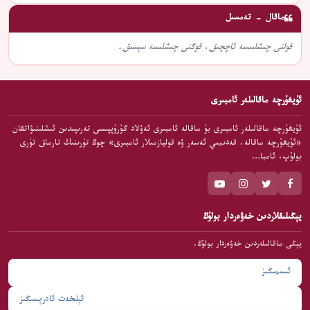
ماقال - تەمسىل
قولنى چىشلىىسە ئاچچىق، قوڭنى چىشلىسە سېسىق.
ئۇيغۇرچە ماقالىلەر ئامبىرى
ئۇيغۇرچە ماقالىلەر ئامبىرى بۇ ماقالە ئامبىرى ئەۋلاد گۇرۇپپىسى تەرىپىدىن ئىشلىنىۋاتقان
«ئۇيغۇرچە ماقالە، قەدىمىي ئەسەر ۋە قوليازمىلار ئامبىرى» چوڭ تۈرىنىڭ تارماق تۈرى
بولۇپ، ئامبا…
يېڭىلىقلاردىن خەۋەردار بولۇڭ
يېڭى ماقالىلەردىن خەۋەردار بولۇڭ.