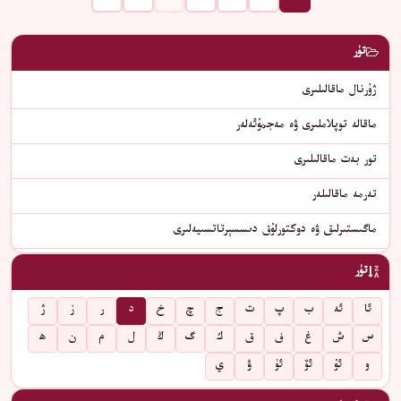
تۈر
ژۇرنال ماقالىلىرى
ماقالە توپلاملىرى ۋە مەجمۇئەلەر
تور بەت ماقالىلىرى
تەرمە ماقالىلەر
ماگىستىرلىق ۋە دوكتورلۇق دىسسېرتاتسىيەلىرى
تۈر
ئا
ئە
ب
پ
ت
ج
چ
خ
د
ر
ز
ژ
س
ش
غ
ف
ق
ك
گ
ڭ
ل
م
ن
ھ
و
ئۇ
ئۆ
ئۈ
ۋ
ي