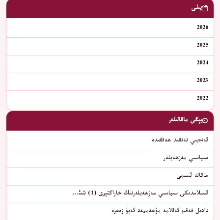
يىلى
2026
2025
2024
2023
2022
يېڭى ماقالىلەر
ئەدەبىي تەنقىد ھەققىدە
سىياسىي مەزھەبلەر
ماقالە ئىسمى
ئىسلامدىكى سىياسىي مەزھەبلەرنىڭ خاراكتېرى (1) شىئ…
دادىل فەقىھ ئەللامە مۇھەممەد ئەبۇ زەھرە