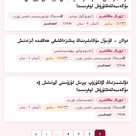
مۇكەممەللەشتۈرۈش توغرىسىدا
ژۇرنال ماقالىلىرى
نۇرۇنگۈل توختى
شىنجاڭ ئۇنىۋېرسىتىتى ئىلمىي ژۇرن…
2011 - يىللىق
سان: 4 - سان
134
ھەقسىز
دولان - قۇمۇل مۇقاملىرىنىڭ يىلتىزداشلىقى ھەققىدە ئىزدىنىش
ژۇرنال ماقالىلىرى
ئابدۇشۈكۈر مۇھەممەتئىمىن
شىنجاڭ ئۇنىۋېرسىتىتى ئىلمىي ژۇرن…
1998 - يىللىق
سان: 1 - سان
129
ھەقسىز
دۆلىتىمىزنىڭ ئۆتكۈزۈپ بېرىش تۈزۈمىنى ئورنىتىش ۋە
مۇكەممەللەشتۈرۈش توغرىسىدا
ژۇرنال ماقالىلىرى
ھەسەنجان تۇردى
شىنجاڭ ئۇنىۋېرسىتىتى ئىلمىي ژۇرن…
1997 - يىللىق
سان: 1 - سان
118
ھەقسىز
»
›
…
4
3
2
1