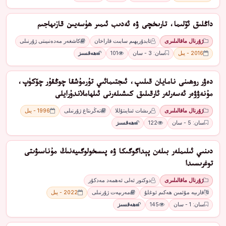
داڭلىق ئۆلىما، تارىخچى ۋە ئەدىب ئىمىر ھۈسەيىن قازىھاجىم
ژۇرنال ماقالىلىرى
ئابدۇرېھىم سابىت قاراخان
كاشغەر مەدەنىيىتى ژۇرنىلى
2016 - يىل
سان: 3 - سان
101
ھەقسىز
دەۋر روھىنى نامايان قىلىپ، ئىجتىمائىي تۇرمۇشقا چوڭقۇر چۆكۈپ،
مۇنەۋۋەر ئەسەرلەر ئارقىلىق كىشىلەرنى ئىلھاملاندۇرايلى
ژۇرنال ماقالىلىرى
رىشات ئىنايىتۇللا
تەڭرىتاغ ژۇرنىلى
1996 - يىل
سان: 5 - سان
122
ھەقسىز
دىنىي ئىلىملەر بىلەن پېداگوگىكا ۋە پىسخولوگىيەنىڭ مۇناسىۋىتى
توغرىسىدا
ژۇرنال ماقالىلىرى
دوكتور ئەلى ئەھمەد مەدكۇر
قارىيە مۇئمىن ھەكىم ئوغلۇ
مەرىپەت ژۇرنىلى
2022 - يىل
سان: 1 - سان
145
ھەقسىز