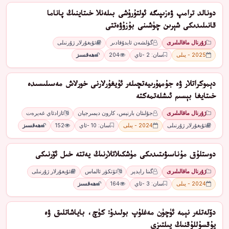
دوﻧﺎﻟﺪ ﺗﺮاﻣﭗ ۋەزﯨﭙﯩﮕﻪ ﺋﻮﻟﺘﯘرۇﺷﻰ ﺑﯩﻠﻪﻧﻼ ﺧﯩﺘﺎﻳﻨﯩﯔ ﭘﺎﻧﺎﻣﺎ
ﻗﺎﻧﯩﻠﯩﺪﯨﻜﻰ ﺷﯧﺮﯨﻦ ﭼﯜﺷﯩﻨﻰ ﺑﯘزۇۋەﺗﺘﻰ
ژۇرنال ماقالىلىرى
گۈلشەن ئابدۇقادىر
ئۇيغۇرلار ژۇرنىلى
2025 - يىلى
سان: 2 -ئاي
204
ھەقسىز
ﺩﯦﻤﻮﻛﺮﺍﺗﻼﺭ ﯞﻩ ﺟﯘﻣﮫﯘﺭﯨﻴﻪﺗﭽﯩﻠﻪﺭ ﺋﯘﻳﻐﯘﺭﻻﺭﻧﻰ ﺧﻮﺭﻻﺵ ﻣﻪﺳﯩﻠﯩﺴﯩﺪﻩ
ﺧﯩﺘﺎﻳﻐﺎ ﺑﯧﺴﯩﻢ ﺋﯩﺸﻠﻪﺗﻤﻪﻛﺘﻪ
ژۇرنال ماقالىلىرى
جۇلىئان بارنېس، كارون دېمىرجيان
ﺋﺎﺯﺍﺩﺋﺎﻱ ﻏﻪﻳﺮﻩﺕ
ئۇيغۇرلار ژۇرنىلى
2024 - يىلى
سان: 10 -ئاي
152
ھەقسىز
دوﺳﺘﻠﯘﻕ ﻣﯘﻧﺎﺳﯩﯟﯨﺘﯩﺪﯨﻜﻰ ﻣﯜﺷﻜﯩﻼﺗﻼرﻧﯩﯔ ﻳﻪﺗﺘﻪ ﺧﯩﻞ ﺋﯚرﻧﯩﻜﻰ
ژۇرنال ماقالىلىرى
ﮔﯩﻨﺎ ﺭﺍﻳﺪﯦﺮ
ﺋﯚﺗﻜﯜﺭ ﺋﺎﻟﻤﺎﺱ
ئۇيغۇرلار ژۇرنىلى
2024 - يىلى
سان: 3 -ئاي
164
ھەقسىز
دۆلەتلەر نېمە ئۈچۈن مەغلۇپ بولىدۇ: كۈچ، باياشاتلىق ۋە
يۇقسۇللۇقنىڭ يىلتىزى