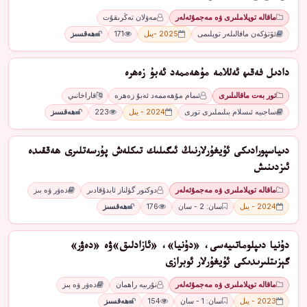
ماقالە توپلاملىرى ۋە مەجمۇئەلەر
مەۋلان تەڭرىقۇت
ئۆتۈكەن ماقالىلەر توپلىمى
2025 -يىل
171
ھەقسىز
دادىل فەقىھ ئەللامە مۇھەممەد ئەبۇ زەھرە
تور بەت ماقالىلىرى
ئىمام مۇھەممەد ئەبۇ زەھرە
قاراخانىي
ساجىيە ئىسلام بىلىملىرى تورى
2024 - يىل
223
ھەقسىز
دىياسپورادىكى ئۇيغۇرلارنىڭ ئىگىلىك تىكلەش پۇرسەتلىرى ھەققىدە
ئىزدىنىش
ماقالە توپلاملىرى ۋە مەجمۇئەلەر
دوكتور گۈلناز ئابدۇقادىر
دەۋر ۋە بىز
2024 - يىل
سان: 2 - سان
176
ھەقسىز
دۇنيا دىپلوماتىيەسى، «دۇنيا»، «ئازادلىق»ۋە «دەۋر»
گېزىتلىرىدىكى ئۇيغۇرلار ئوبرازى
ماقالە توپلاملىرى ۋە مەجمۇئەلەر
نۇرىيە راھمان
دەۋر ۋە بىز
2023 - يىل
سان: 1 - سان
154
ھەقسىز