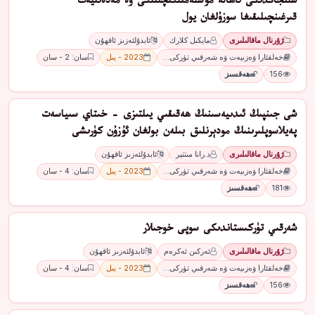
شىنجاڭدىكى ئاھالە مۇستەملىكىچىلىكى ۋە مەدەنىيەت
قىرغىنچىلىقىغا سوزۇلغان يول
ژۇرنال ماقالىلىرى
مايكىل كلارك
ئابدۇلئەزىز ئاقھۇن
خەلقئارا ۋەزىيەت ۋە شەرقىي تۈركى…
2023 - يىل
سان: 2 - سان
156
ھەقسىز
شى جىنپىڭ ئىدىيەسىنىڭ ھەقىقىي يىلتىزى - خىتاي سىياسەت
پەيلاسوپلىرىنىڭ مودېرنلىق بىلەن بولغان ئۇزۇن كۈرىشى
ژۇرنال ماقالىلىرى
د.رانا مىتتېر
ئابدۇلئەزىز ئاقھۇن
خەلقئارا ۋەزىيەت ۋە شەرقىي تۈركى…
2023 - يىل
سان: 4 - سان
181
ھەقسىز
شەرقىي تۈركىستاندىكى سوپى خوجىلار
ژۇرنال ماقالىلىرى
ئەركىن ئەكرەم
ئابدۇلئەزىز ئاقھۇن
خەلقئارا ۋەزىيەت ۋە شەرقىي تۈركى…
2023 - يىل
سان: 4 - سان
156
ھەقسىز