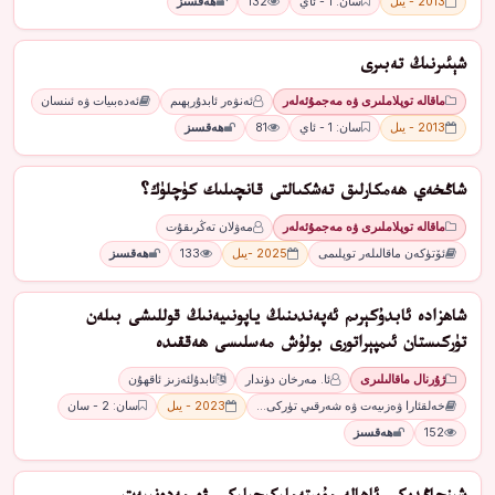
2013 - يىل
سان: 1 - ئاي
132
ھەقسىز
شېئىرنىڭ تەبىرى
ماقالە توپلاملىرى ۋە مەجمۇئەلەر
ئەنۋەر ئابدۇرېھىم
ئەدەبىيات ۋە ئىنسان
2013 - يىل
سان: 1 - ئاي
81
ھەقسىز
شاڭخەي ھەمكارلىق تەشكىالتى قانچىلىك كۈچلۈك؟
ماقالە توپلاملىرى ۋە مەجمۇئەلەر
مەۋلان تەڭرىقۇت
ئۆتۈكەن ماقالىلەر توپلىمى
2025 -يىل
133
ھەقسىز
شاھزادە ئابدۇكېرىم ئەپەندىنىڭ ياپونىيەنىڭ قوللىشى بىلەن
تۈركىستان ئىمپېراتورى بولۇش مەسلىسى ھەققىدە
ژۇرنال ماقالىلىرى
ئا. مەرخان دۈندار
ئابدۇلئەزىز ئاقھۇن
خەلقئارا ۋەزىيەت ۋە شەرقىي تۈركى…
2023 - يىل
سان: 2 - سان
152
ھەقسىز