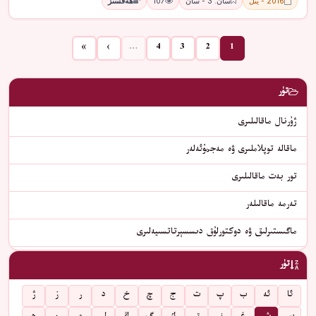
2016 - يىل
سان: 3 - سان
107
ھەقسىز
»
›
…
4
3
2
1
تۈر
ژۇرنال ماقالىلىرى
ماقالە توپلاملىرى ۋە مەجمۇئەلەر
تور بەت ماقالىلىرى
تەرمە ماقالىلەر
ماگىستىرلىق ۋە دوكتورلۇق دىسسېرتاتسىيەلىرى
تۈر
ئا
ئە
ب
پ
ت
ج
چ
خ
د
ر
ز
ژ