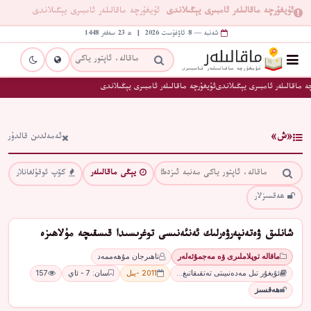
ئۇيغۇرچە ماقالىلەر ئامبىرى يېڭىلاندى
ئۇيغۇرچە ماقالىلەر ئامبىرى يېڭىلاندى
شەنبە — 8 ئاۋغۇست 2026 | ھ 23 سەفەر 1448
ە ماقالىلەر ئامبىرى يېڭىلاندى
ئۇيغۇرچە ماقالىلەر ئامبىرى يېڭىلاندى
«ش»
ئەمەلدىن قالدۇر
يېڭى ماقالىلەر
كۆپ ئوقۇلغانلار
ھەقسىزلار
شانلىق ۋەتەنپەرۋەرلىك ئەنئەنىسى توغرىسىدا قىسقىچە مۇلاھىزە
ماقالە توپلاملىرى ۋە مەجمۇئەلەر
تاھىرجان مۇھەممەد
ئۇيغۇر تىل مەدەنىيىتى تەتقىقاتىغ…
2011 -يىل
سان: 7 - ئاي
157
ھەقسىز