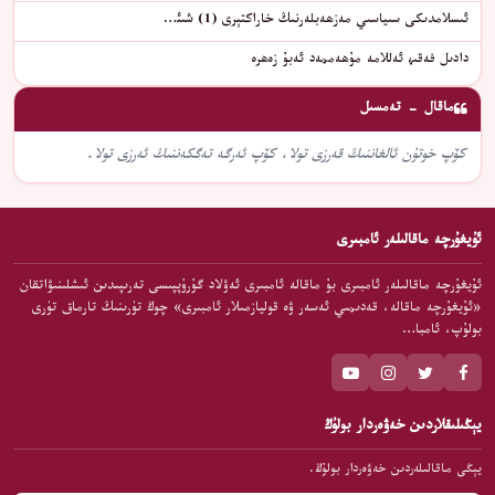
ئىسلامدىكى سىياسىي مەزھەبلەرنىڭ خاراكتېرى (1) شىئ…
دادىل فەقىھ ئەللامە مۇھەممەد ئەبۇ زەھرە
ماقال - تەمسىل
كۆپ خوتۇن ئالغاننىڭ قەرزى تولا، كۆپ ئەرگە تەگكەننىڭ ئەرزى تولا.
ئۇيغۇرچە ماقالىلەر ئامبىرى
ئۇيغۇرچە ماقالىلەر ئامبىرى بۇ ماقالە ئامبىرى ئەۋلاد گۇرۇپپىسى تەرىپىدىن ئىشلىنىۋاتقان
«ئۇيغۇرچە ماقالە، قەدىمىي ئەسەر ۋە قوليازمىلار ئامبىرى» چوڭ تۈرىنىڭ تارماق تۈرى
بولۇپ، ئامبا…
يېڭىلىقلاردىن خەۋەردار بولۇڭ
يېڭى ماقالىلەردىن خەۋەردار بولۇڭ.