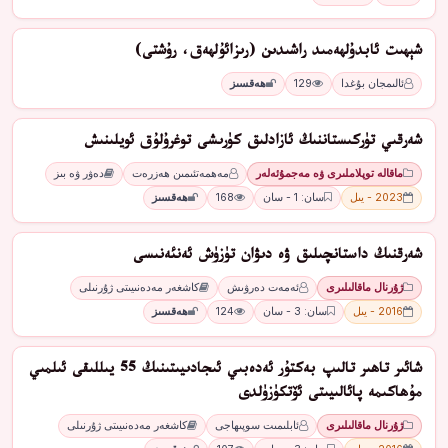
شېھىت ئابدۇلھەمىد راشىدىن (رىزائۇلھەق، رۇشتى)
ئالىمجان بۇغدا
129
ھەقسىز
شەرقىي تۈركىستاننىڭ ئازادلىق كۈرىشى توغرۇلۇق ئويلىنىش
ماقالە توپلاملىرى ۋە مەجمۇئەلەر
مەھمەتئىمىن ھەزرەت
دەۋر ۋە بىز
2023 - يىل
سان: 1 - سان
168
ھەقسىز
شەرقنىڭ داستانچىلىق ۋە دىۋان تۈزۈش ئەنئەنىسى
ژۇرنال ماقالىلىرى
ئەمەت دەرۋىش
كاشغەر مەدەنىيىتى ژۇرنىلى
2016 - يىل
سان: 3 - سان
124
ھەقسىز
شائىر تاھىر تالىپ بەكتۇر ئەدەبىي ئىجادىيىتىنىڭ 55 يىللىقى ئىلمىي
مۇھاكىمە پائالىيىتى ئۆتكۈزۈلدى
ژۇرنال ماقالىلىرى
ئابلىمىت سوپىھاجى
كاشغەر مەدەنىيىتى ژۇرنىلى