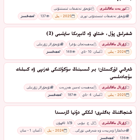
تور بەت ماقالىلىرى
ئۇيغۇر تەتقىقات ئىنستىتۇتى
ئۇيغۇر تەتقىقات ئىنستىتۇتى تورى
2025 - يىل
137
ھەقسىز
ﺷﯩﻔﯩﺮﻟﯩﻖ ﭘﯘﻝ، ﺧﯩﺘﺎﻱ ﯞﻩ ﺋﺎﻣﯧﺮﯨﻜﺎ ﺳﺎﻳﻠﯩﻤﻰ (2)
ژۇرنال ماقالىلىرى
مەھمەتجان بۇغرا
ئۇيغۇرلار ژۇرنىلى
2024 - يىلى
سان: 10 -ئاي
148
ھەقسىز
ﺷﻪﺭﻗﯩﻲ ﺗﯜﺭﻛﯩﺴﺘﺎﻥ: ﺑﯩﺮ ﺋﯩﺴﯩﻤﻨﯩﯔ ﺳﯜﻛﯜﺗﺘﯩﻜﻰ ﻏﻪﺯﯨﭙﻰ ﯞﻩ ﻛﯩﻤﻠﯩﻚ
مۇجادىلىسى
ژۇرنال ماقالىلىرى
مەھمەت ئەمىن ھەزرەت
ئۇيغۇرلار ژۇرنىلى
2025 - يىلى
سان: 4 -ئاي
187
ھەقسىز
شىنجاڭنىڭ بەگلىرى: ئىككى دۇنيا ئارىسىدا
ژۇرنال ماقالىلىرى
ل. ج. نيۇبى
ئا. ئاقھۇن
خەلقئارا ۋەزىيەت ۋە شەرقىي تۈركى…
2024 - يىل
سان: 1 - سان
136
ھەقسىز