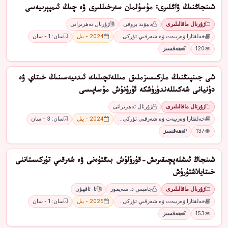
شىنجاڭنىڭ ۋاڭلىرى: مۇسۇلمان سەرخىللىرى ۋە چىڭ ئىمپېرىيەسى
ژۇرنال ماقالىلىرى
دېيۋىد بروفى
ژۇرنال تەھرىراتى
خەلقئارا ۋەزىيەت ۋە شەرقىي تۈركى…
2024 - يىل
سان: 1 - سان
120
ھەقسىز
شى جىنپىڭنىڭ ماركىسىزملىق مىللەتچىلىك ئىدىيەسىنىڭ خىتاي ۋە
دۇنيانى شەكىللەندۈرۈشكە ئۇرۇنۇش مۇساپىسى
ژۇرنال ماقالىلىرى
ژۇرنال تەھرىراتى
خەلقئارا ۋەزىيەت ۋە شەرقىي تۈركى…
2024 - يىل
سان: 3 - سان
137
ھەقسىز
شىنجاڭ ئىشلەپچىقىرىش-قۇرۇلۇش بىڭتۈەنى ۋە شەرقىي تۈركىستاننى
خىتايلاشتۇرۇش
ژۇرنال ماقالىلىرى
جامېس د. سەيمور
ئا. ئاقھۇن
خەلقئارا ۋەزىيەت ۋە شەرقىي تۈركى…
2025 - يىل
سان: 1 - سان
153
ھەقسىز