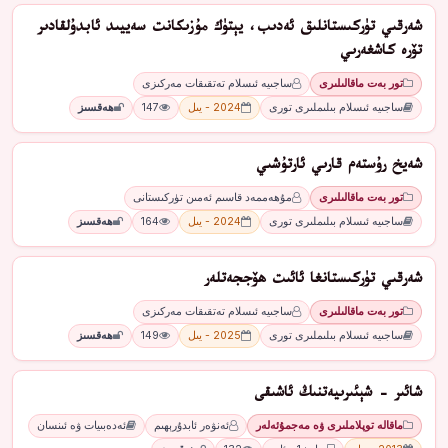
شەرقىي تۈركىستانلىق ئەدىب، يېتۈك مۇزىكانت سەييىد ئابدۇلقادىر
تۆرە كاشغەرىي
تور بەت ماقالىلىرى
ساجىيە ئىسلام تەتقىقات مەركىزى
ساجىيە ئىسلام بىلىملىرى تورى
2024 - يىل
147
ھەقسىز
شەيخ رۇستەم قارىي ئارتۇشىي
تور بەت ماقالىلىرى
مۇھەممەد قاسىم ئەمىن تۈركىستانى
ساجىيە ئىسلام بىلىملىرى تورى
2024 - يىل
164
ھەقسىز
شەرقىي تۈركىستانغا ئائىت ھۆججەتلەر
تور بەت ماقالىلىرى
ساجىيە ئىسلام تەتقىقات مەركىزى
ساجىيە ئىسلام بىلىملىرى تورى
2025 - يىل
149
ھەقسىز
شائىر - شېئىرىيەتنىڭ ئاشىقى
ماقالە توپلاملىرى ۋە مەجمۇئەلەر
ئەنۋەر ئابدۇرېھىم
ئەدەبىيات ۋە ئىنسان