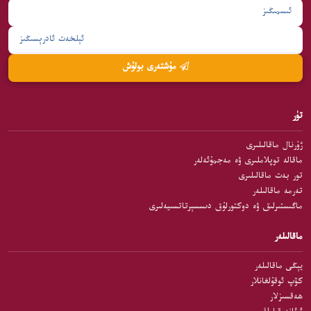
مۇشتەرى بولۇش
تۈر
ژۇرنال ماقالىلىرى
ماقالە توپلاملىرى ۋە مەجمۇئەلەر
تور بەت ماقالىلىرى
تەرمە ماقالىلەر
ماگىستىرلىق ۋە دوكتورلۇق دىسسېرتاتسىيەلىرى
ماقالىلەر
يېڭى ماقالىلەر
كۆپ ئوقۇلغانلار
ھەقسىزلار