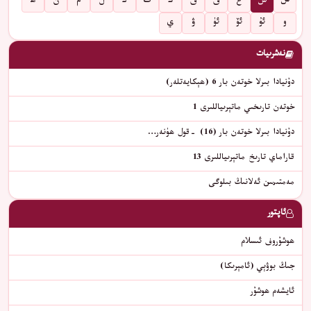
س
ش
غ
ف
ق
ك
گ
ڭ
ل
م
ن
ھ
و
ئۇ
ئۆ
ئۈ
ۋ
ي
نەشرىيات
دۇنيادا بىرلا خوتەن بار 6 (ھېكايەتلەر)
خوتەن تارىخىي ماتېرىياللىرى 1
دۇنيادا بىرلا خوتەن بار (16) -قول ھۈنەر…
قاراماي تارىخ ماتېرىياللىرى 13
مەمتىمىن ئەلانىڭ بىلوگى
ئاپتور
ھوشۇروف ئىسلام
جىڭ بوۋېي (ئامېرىكا)
ئايشەم ھوشۇر