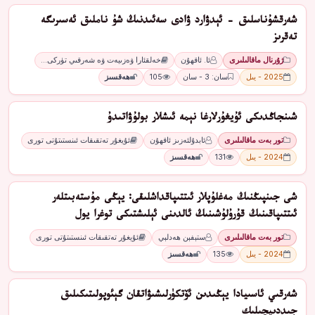
شەرقشۇناسلىق - ئېدۋارد ۋادى سەئىدنىڭ شۇ ناملىق ئەسىرىگە
تەقرىز
ژۇرنال ماقالىلىرى
ئا. ئاقھۇن
خەلقئارا ۋەزىيەت ۋە شەرقىي تۈركى…
2025 - يىل
سان: 3 - سان
105
ھەقسىز
شىنجاڭدىكى ئۇيغۇرلارغا نېمە ئىشلار بولۇۋاتىدۇ
تور بەت ماقالىلىرى
ئابدۇلئەزىز ئاقھۇن
ئۇيغۇر تەتقىقات ئىنستىتۇتى تورى
2024 - يىل
131
ھەقسىز
شى جىنپىڭنىڭ مەغلۇپلار ئىتتىپاقداشلىقى: يېڭى مۇستەبىتلەر
ئىتتىپاقىنىڭ قۇرۇلۇشىنىڭ ئالدىنى ئېلىشتىكى توغرا يول
تور بەت ماقالىلىرى
ستېفېن ھەدلېي
ئۇيغۇر تەتقىقات ئىنستىتۇتى تورى
2024 - يىل
135
ھەقسىز
شەرقىي ئاسىيادا يېڭىدىن ئۆتكۈرلىشىۋاتقان گېئوپولىتىكىلىق
جىددىيچىلىك