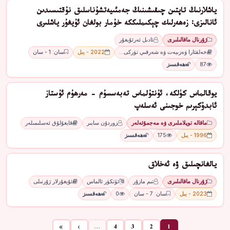
ياشلارنىڭ تاپتىن چىقىشىنىڭ جەمئىيەتشۇناسلىق نۇقتىسىدىن
ئانالىزى: زەھەرلىك چېكىملىككە خۇمار بولغان ئۇيغۇر ياشلىرى
ژۇرنال ماقالىلىرى
ئادىل ئەرئۇيغۇر
خەلقئارا ۋەزىيەت ۋە شەرقىي تۈركى…
2022 - يىل
سان: 1 - سان
87
ھەقسىز
يوقالماس كۈلكە، ئۇنتۇلماس تەبەسسۇم - مەرھۇم ئۇستاز
ئابدۇكېرىم خوجىنى ئەسلەپ
ماقالە توپلاملىرى ۋە مەجمۇئەلەر
زوردۇن سابىر
قايغۇلۇق ئەسلىمىلەر
1996 - يىل
175
ھەقسىز
ﻳﺎﻟﻐﺎﻧﭽﯩﻠﯩﻖ ۋە ﺋﻪﺧﻼﻕ
ژۇرنال ماقالىلىرى
ﺗﯩﻢ ﻣﺎﺯﯗﺭ
ئۆتكۈر ئالماس
ئۇيغۇرلار ژۇرنىلى
2023 - يىل
سان: 7 - سان
0
ھەقسىز
»
›
…
4
3
2
1