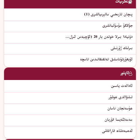
نەشرىيات
پىچان تارىخىي ماتېرىياللىرى (1)
جۇڭگۇ مۇسۇلمانلىرى
دۇنيادا بىرلا خوتەن بار 20 (ئۆچمەس ئىزل…
بىرلىك ژۇرنىلى
ئۇيغۇرشۇناسلىق تەتقىقاتىدىن تامچە
ئاپتور
ئادالەت ياسىن
تىلىۋالدى ھوشۇر
ﮬﯜﺳﻪﻧﺠﺎﻥ ﻧﺎﻣﺎﻥ
مەمەتئەيسا قۇربان
ئەھمەدشاھ قاراقاشى