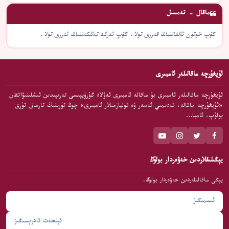
ماقال - تەمسىل
كۆپ خوتۇن ئالغاننىڭ قەرزى تولا، كۆپ ئەرگە تەگكەننىڭ ئەرزى تولا.
ئۇيغۇرچە ماقالىلەر ئامبىرى
ئۇيغۇرچە ماقالىلەر ئامبىرى بۇ ماقالە ئامبىرى ئەۋلاد گۇرۇپپىسى تەرىپىدىن ئىشلىنىۋاتقان
«ئۇيغۇرچە ماقالە، قەدىمىي ئەسەر ۋە قوليازمىلار ئامبىرى» چوڭ تۈرىنىڭ تارماق تۈرى
بولۇپ، ئامبا…
يېڭىلىقلاردىن خەۋەردار بولۇڭ
يېڭى ماقالىلەردىن خەۋەردار بولۇڭ.