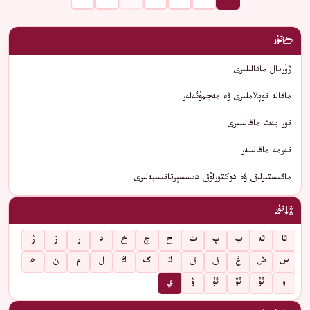
تۈر
ژۇرنال ماقالىلىرى
ماقالە توپلاملىرى ۋە مەجمۇئەلەر
تور بەت ماقالىلىرى
تەرمە ماقالىلەر
ماگىستىرلىق ۋە دوكتورلۇق دىسسېرتاتسىيەلىرى
تۈر
ئا
ئە
ب
پ
ت
ج
چ
خ
د
ر
ز
ژ
س
ش
غ
ف
ق
ك
گ
ڭ
ل
م
ن
ھ
و
ئۇ
ئۆ
ئۈ
ۋ
ي