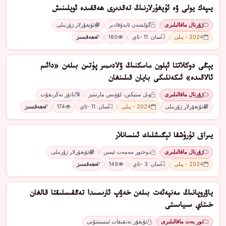
ﻳﯩﭙﻪﻙ ﻳﻮﻟﻰ ۋە ئۇيغۇرﻻرﻧﯩﯔ ﺗﻪﻗﺪﯨﺮﻯ ﮬﻪﻗﻘﯩﺪە ئويلىنىش
ژۇرنال ماقالىلىرى
گۈلشەن ئابدۇقادىر
ئۇيغۇرلار ژۇرنىلى
2024 - يىلى
سان: 11 -ئاي
160
ھەقسىز
ﻳﯧﯖﻰ دوﻛﻼﺗﺘﺎ ﺋﯧﻠﻮﻥ ﻣﺎﺳﻜﻨﯩﯔ ۋﻻدﯨﻤﯩﺮ ﭘﯘﺗﯩﻦ ﺑﯩﻠﻪﻥ «داﺋﯩﻢ
ﺋﺎﻻﻗﯩﺪە» ﺋﯩﻜﻪﻧﻠﯩﻜﻰ ﺑﺎﻳﺎﻥ ﻗﯩﻠﯩﻨﻐﺎﻥ
ژۇرنال ماقالىلىرى
ۋىل ستېكىن، لۇۋىس مارتىنېز
باتۇر تەڭرىقۇت
ئۇيغۇرلار ژۇرنىلى
2024 - يىلى
سان: 11 -ئاي
174
ھەقسىز
ﻳﯩﺮﺍﻕ ﺗﯘﺭﯗﺷﻘﺎ ﺗﯧﮕﯩﺸﻠﯩﻚ ﺋﯩﻨﺴﺎﻧﻼﺭ
ژۇرنال ماقالىلىرى
ﺩﻭﺧﺘﻮﺭ ﻣﻪﻣﻪﺕ ﺋﯧﻤﯩﻦ
ئۇيغۇرلار ژۇرنىلى
2024 - يىلى
سان: 3 -ئاي
149
ھەقسىز
ياۋروپانىڭ مەنپەئەت بىلەن خەۋپ ئارىسىدا تەڭقىسلىقتا قالغان
خىتاي سىياسىتى
تور بەت ماقالىلىرى
ئۇيغۇر تەتقىقات ئىنستىتۇتى