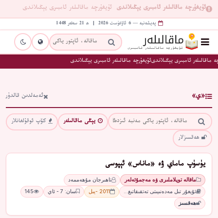
ئۇيغۇرچە ماقالىلەر ئامبىرى يېڭىلاندى
ئۇيغۇرچە ماقالىلەر ئامبىرى يېڭىلاندى
پەيشەنبە — 6 ئاۋغۇست 2026 | ھ 21 سەفەر 1448
ە ماقالىلەر ئامبىرى يېڭىلاندى
ئۇيغۇرچە ماقالىلەر ئامبىرى يېڭىلاندى
«ي»
ئەمەلدىن قالدۇر
يېڭى ماقالىلەر
كۆپ ئوقۇلغانلار
ھەقسىزلار
يۈسۈپ ماماي ۋە «ماناس» ئېپوسى
ماقالە توپلاملىرى ۋە مەجمۇئەلەر
تاھىرجان مۇھەممەد
ئۇيغۇر تىل مەدەنىيىتى تەتقىقاتىغ…
2011 -يىل
سان: 7 - ئاي
145
ھەقسىز