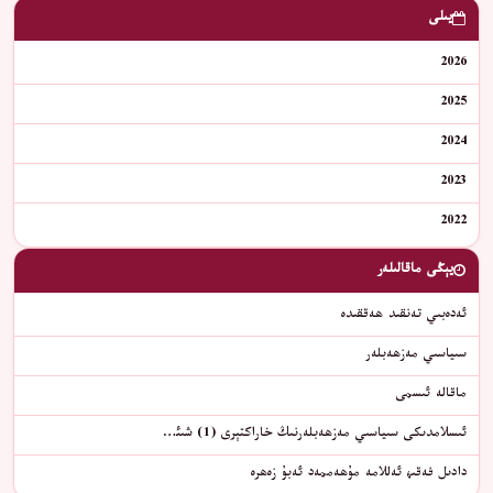
يىلى
2026
2025
2024
2023
2022
يېڭى ماقالىلەر
ئەدەبىي تەنقىد ھەققىدە
سىياسىي مەزھەبلەر
ماقالە ئىسمى
ئىسلامدىكى سىياسىي مەزھەبلەرنىڭ خاراكتېرى (1) شىئ…
دادىل فەقىھ ئەللامە مۇھەممەد ئەبۇ زەھرە