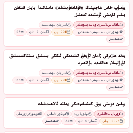
يۈسۈپ خاس ھاجىپنىڭ «قۇتادغۇبىلىك» داستانىدا بايان قىلغان
بىلىم قارىشى ئۈستىدە تەھلىل
ماقالە توپلاملىرى ۋە مەجمۇئەلەر
تاھىرجان مۇھەممەد
ئۇيغۇر تىل مەدەنىيىتى تەتقىقاتىغ…
2011 -يىل
سان: 7 - ئاي
95
ھەقسىز
يەنە ھازىرقى زامان ئۇيغۇر تىلىدىكى ئىككى بىسلىق سىنتاكسىسلىق
قۇرۇلمىلار ھەققىدە مۇلاھىزە
ماقالە توپلاملىرى ۋە مەجمۇئەلەر
تاھىرجان مۇھەممەد
ئۇيغۇر تىل مەدەنىيىتى تەتقىقاتىغ…
2011 -يىل
سان: 7 - ئاي
188
ھەقسىز
ﻳﯧﻘﯩﻦ ﺩﻭﺳﺘﻰ ﻳﻮﻕ ﻛﯩﺸﯩﻠﻪﺭﺩﯨﻜﻰ ﻳﻪﺗﺘﻪ ئالاھىدىلىك
ژۇرنال ماقالىلىرى
ﺋﻮﻟﯩﯟﯨﻴﺎ ﺭﯦﻴﺪ
ﺋﯚﺗﻜﯜﺭ ﺋﺎﻟﻤﺎﺱ
ئۇيغۇرلار ژۇرنىلى
2025 - يىلى
سان: 4 -ئاي
134
ھەقسىز