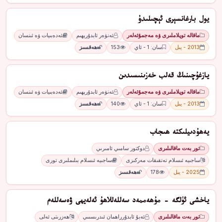
يول بارغانسېرى ئېچىلىدۇ
ماقالە توپلاملىرى ۋە مەجمۇئەلەر
ئەنۋەر ئابدۇرېھىم
ئەدەبىيات ۋە ئىنسان
2013 - يىل
سان: 1 - ئاي
153
ھەقسىز
يازغۇچىنىڭ قەلب خەزىنىسىدىن
ماقالە توپلاملىرى ۋە مەجمۇئەلەر
ئەنۋەر ئابدۇرېھىم
ئەدەبىيات ۋە ئىنسان
2013 - يىل
سان: 1 - ئاي
140
ھەقسىز
يەھۇدىيلىكتە ھىجاب
تور بەت ماقالىلىرى
دوكتور سامىي ئامىرىي
ساجىيە ئىسلام تەتقىقات مەركىزى
ساجىيە ئىسلام بىلىملىرى تورى
2025 - يىل
178
ھەقسىز
ياخشى ئۈلگە - مۇھەممەد سەللەللاھۇ ئەلەيھى ۋەسەللەم
تور بەت ماقالىلىرى
ئەبۇ ئابدۇرراھمان ئىدرىسىىي
ھەزرىتى ئەلى