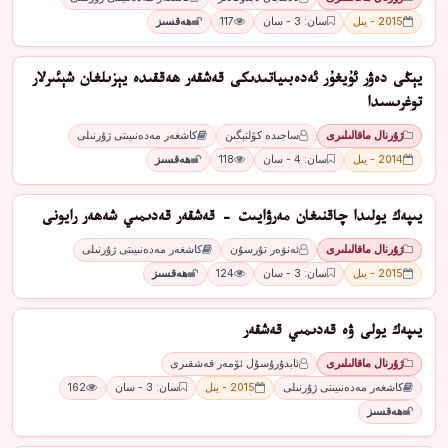
2015 - يىل
سان: 3 - سان
117
ھەقسىز
يېڭى دەۋر ئۇيغۇر ئەدەبىياتىدىكى قەشقەر ھەققىدە يېزىلغان شېئىرلار
توغرىسىدا
ژۇرنال ماقالىلىرى
ساجىدە كۆلتېگىن
كاشغەر مەدەنىيىتى ژۇرنىلى
2014 - يىل
سان: 4 - سان
118
ھەقسىز
يىپەك يولىدا چاقنىغان مەرۋايىت - قەشقەر قەدىمىي شەھەر رايونى
ژۇرنال ماقالىلىرى
ئەنۋەر تۇرسۇن
كاشغەر مەدەنىيىتى ژۇرنىلى
2015 - يىل
سان: 3 - سان
124
ھەقسىز
يىپەك يولى ۋە قەدىمىي قەشقەر
ژۇرنال ماقالىلىرى
ئابدۇرۇسۇل ئۆمەر قەشقىرى
كاشغەر مەدەنىيىتى ژۇرنىلى
2015 - يىل
سان: 3 - سان
162
ھەقسىز