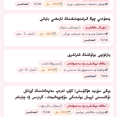
ئۇيغۇر تەتقىقات ئىنستىتۇتى تورى
2025 - يىل
143
ھەقسىز
يەھۇدىي چوڭ قىرغىنچىلىقىنىڭ تارىخىي بايانى
ژۇرنال ماقالىلىرى
مۇتەللىپ ئىقبال
خەلقئارا ۋەزىيەت ۋە شەرقىي تۈركى…
2023 - يىل
سان: 2 - سان
147
ھەقسىز
يازغۇچى بولۇشنىڭ شەرتلىرى
ماقالە توپلاملىرى ۋە مەجمۇئەلەر
نەسرۇللا ئابلەت
توقۇلما ۋە تەسەۋۋۇرنىڭ ئەدەبىي ئ…
2015 - يىل
سان: 12 -ئاي
118
ھەقسىز
يېڭى سۈرىيە ھۆكۈمىتى: كۆپ تەرەپ مەنپەئەتىنىڭ ئورتاق
نۇقتىسىنى تېپىش يولىدىكى مۇۋەپپەقىيەت، كرىزىس ۋە چارىلەر
ماقالە توپلاملىرى ۋە مەجمۇئەلەر
مەۋلان تەڭرىقۇت
ئۆتۈكەن ماقالىلەر توپلىمى
2025 -يىل
153
ھەقسىز