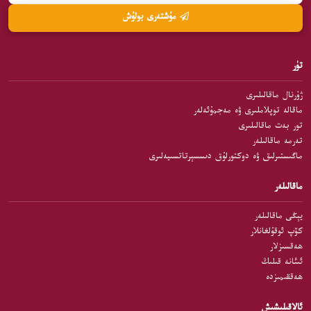
مۇشتەرى بولۇش
تۈر
ژۇرنال ماقالىلىرى
ماقالە توپلاملىرى ۋە مەجمۇئەلەر
تور بەت ماقالىلىرى
تەرمە ماقالىلەر
ماگىستىرلىق ۋە دوكتورلۇق دىسسېرتاتسىيەلىرى
ماقالىلەر
يېڭى ماقالىلەر
كۆپ ئوقۇلغانلار
ھەقسىزلار
ئىئانە قىلىڭ
ھەققىمىزدە
ئالاقىلىشىش