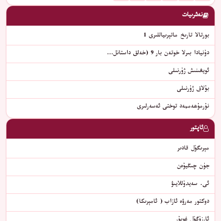
نەشرىيات
بورتالا تارىخ ماتېرىياللىرى 1
دۇنيادا بىرلا خوتەن بار 9 (خەلق داستانل…
ئويغىنىش ژۇرنىلى
بۇلاق ژۇرنىلى
نۇرمۇھەممەد توختى ئەسەرلىرى
ئاپتور
مېرىگۈل قادىر
جۈن چىڭيۇەن
ئى. سەيدۇللايىۋ
دوكتور مەرۋە ئازاب ( ئامېرىكا)
ئارزۇگۈل غوپۇر