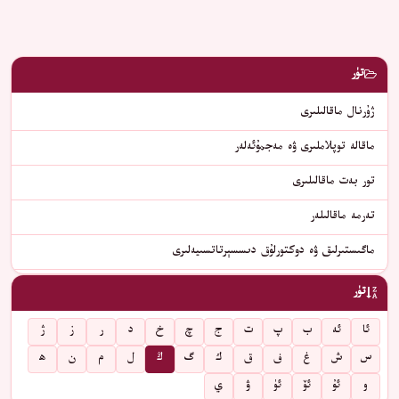
تۈر
ژۇرنال ماقالىلىرى
ماقالە توپلاملىرى ۋە مەجمۇئەلەر
تور بەت ماقالىلىرى
تەرمە ماقالىلەر
ماگىستىرلىق ۋە دوكتورلۇق دىسسېرتاتسىيەلىرى
تۈر
ئا
ئە
ب
پ
ت
ج
چ
خ
د
ر
ز
ژ
س
ش
غ
ف
ق
ك
گ
ڭ
ل
م
ن
ھ
و
ئۇ
ئۆ
ئۈ
ۋ
ي