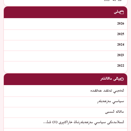
يىلى
2026
2025
2024
2023
2022
يېڭى ماقالىلەر
ئەدەبىي تەنقىد ھەققىدە
سىياسىي مەزھەبلەر
ماقالە ئىسمى
ئىسلامدىكى سىياسىي مەزھەبلەرنىڭ خاراكتېرى (1) شىئ…