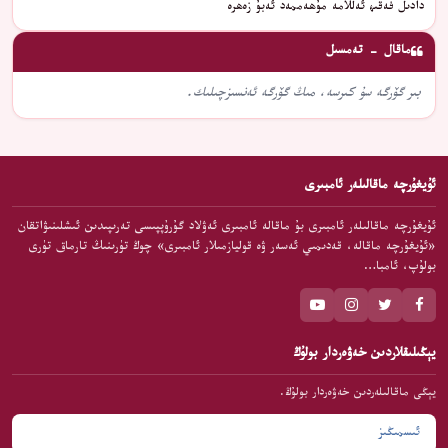
دادىل فەقىھ ئەللامە مۇھەممەد ئەبۇ زەھرە
ماقال - تەمسىل
بىر گۆرگە سۇ كىرسە، مىڭ گۆرگە ئەنسىزچىلىك.
ئۇيغۇرچە ماقالىلەر ئامبىرى
ئۇيغۇرچە ماقالىلەر ئامبىرى بۇ ماقالە ئامبىرى ئەۋلاد گۇرۇپپىسى تەرىپىدىن ئىشلىنىۋاتقان
«ئۇيغۇرچە ماقالە، قەدىمىي ئەسەر ۋە قوليازمىلار ئامبىرى» چوڭ تۈرىنىڭ تارماق تۈرى
بولۇپ، ئامبا…
يېڭىلىقلاردىن خەۋەردار بولۇڭ
يېڭى ماقالىلەردىن خەۋەردار بولۇڭ.