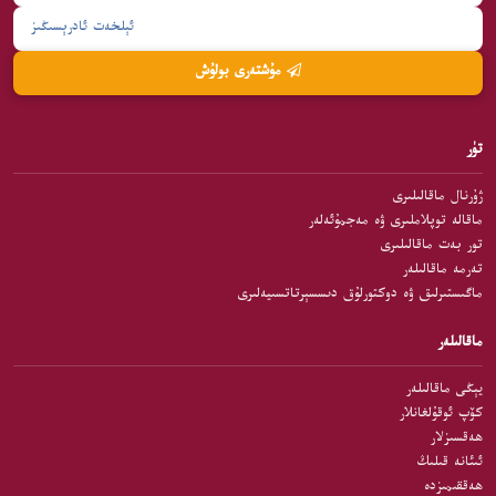
مۇشتەرى بولۇش
تۈر
ژۇرنال ماقالىلىرى
ماقالە توپلاملىرى ۋە مەجمۇئەلەر
تور بەت ماقالىلىرى
تەرمە ماقالىلەر
ماگىستىرلىق ۋە دوكتورلۇق دىسسېرتاتسىيەلىرى
ماقالىلەر
يېڭى ماقالىلەر
كۆپ ئوقۇلغانلار
ھەقسىزلار
ئىئانە قىلىڭ
ھەققىمىزدە