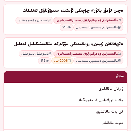
«چىن تۈمۈر باتۇر» چۆچىكى ئۈستىدە سىموۋۇللۇق تەتقىقات
ماگىستىرلىق ۋە دوكتورلۇق دىسسېرتاتسىيەلىرى
ياسىنجان مۇھەممەتنىياز
ماگىستىرلىق دىسسېرتاتسىيەسى
216
«ئويغانغان زېمىن» رومانىدىكى سۆزلەرگە ستاتىستىكىلىق تەھلىل
ماگىستىرلىق ۋە دوكتورلۇق دىسسېرتاتسىيەلىرى
ئابدۇخېلىل ئابدۇجىلىل
ماگىستىرلىق دىسسېرتاتسىيەسى
2008-يىل
179
تۈر
ژۇرنال ماقالىلىرى
ماقالە توپلاملىرى ۋە مەجمۇئەلەر
تور بەت ماقالىلىرى
تەرمە ماقالىلەر