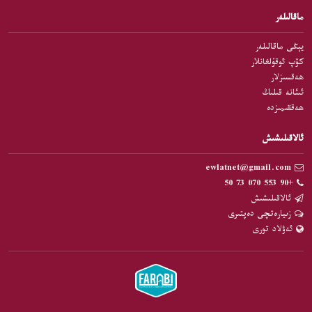
ماقالىلەر
يېڭى ماقالىلەر
كۆپ ئوقۇلغانلار
ھەقسىزلار
ئىئانە قىلىڭ
ھەققىمىزدە
ئالاقىلىشىش
ewlatnet@gmail.com
+90 553 070 73 50
ئالاقىلىشىش
زىيارەتچى دەپتىرى
ئەۋلاد تورى