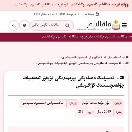
ئۇيغۇرچە ماقالىلەر ئامبىرى يېڭىلاندى
ئۇيغۇرچە ماقالىلەر ئامبىرى يېڭىلاندى
پەيشەنبە — 6 ئاۋغۇست 2026 | ھ 21 سەفەر 1448
ە ماقالىلەر ئامبىرى يېڭىلاندى
ئۇيغۇرچە ماقالىلەر ئامبىرى يېڭىلاندى
/
ماگىستىرلىق ۋە دوكتورلۇق دىسسېرتاتسىيەلىرى
/
20- ئەسىرنىڭ دەسلەپكى يېرىمىدىكى ئۇيغۇر ئەدەبىيات چۈشەنچىسى…
20- ئەسىرنىڭ دەسلەپكى يېرىمىدىكى ئۇيغۇر ئەدەبىيات
چۈشەنچىسىنىڭ ئۆزگىرىشى
نۇر مۇھەممەت ئۆمەر
ماگىستىرلىق دىسسېرتاتسىيەسى
ئاپتور:
ژۇرنال:
2009-يىل
236
يىلى: