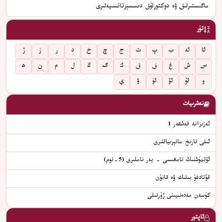
ماگىستىرلىق ۋە دوكتورلۇق دىسسېرتاتسىيەلىرى
تۈر
ئا
ئە
ب
پ
ت
ج
چ
خ
د
ر
ز
ژ
س
ش
غ
ف
ق
ك
گ
ڭ
ل
م
ن
ھ
و
ئۇ
ئۆ
ئۈ
ۋ
ي
نەشرىيات
ئەزىزانە قەشقەر 1
ئىلى تارىخ ماتېرىياللىرى
ئۆتمۈشنىڭ تامغىسى - يەر ناملىرى (5-توم)
قۇتادغۇ بىلىك ۋە قانۇن
كۈسەن مەدەنىيىتى ژۇرنىلى
ئاپتور