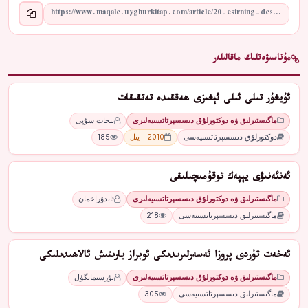
مۇناسىۋەتلىك ماقالىلەر
ئۇيغۇر تىلى ئىلى ئېغىزى ھەققىدە تەتقىقات
ماگىستىرلىق ۋە دوكتورلۇق دىسسېرتاتسىيەلىرى
نىجات سۇپى
دوكتورلۇق دىسسېرتاتسىيەسى
2010 - يىل
185
ئەنئەنىۋى يېپەك توقۇمىچىلىقى
ماگىستىرلىق ۋە دوكتورلۇق دىسسېرتاتسىيەلىرى
ئابدۇراخمان
ماگىستىرلىق دىسسېرتاتسىيەسى
218
ئەخەت تۇردى پروزا ئەسەرلىرىدىكى ئوبراز يارىتىش ئالاھىدىلىكى
ماگىستىرلىق ۋە دوكتورلۇق دىسسېرتاتسىيەلىرى
نۇرسىمانگۈل
ماگىستىرلىق دىسسېرتاتسىيەسى
305