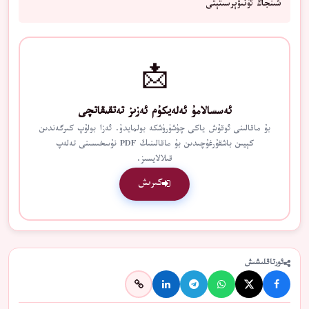
شىنجاڭ ئۇنىۋېرسىتېتى
📩
ئەسسالامۇ ئەلەيكۇم ئەزىز تەتقىقاتچى
بۇ ماقالىنى ئوقۇش ياكى چۈشۈرۈشكە بولمايدۇ. ئەزا بولۇپ كىرگەندىن
كېيىن باشقۇرغۇچىدىن بۇ ماقالىنىڭ PDF نۇسخىسىنى تەلەپ
قىلالايسىز.
كىرىش
ئورتاقلىشىش