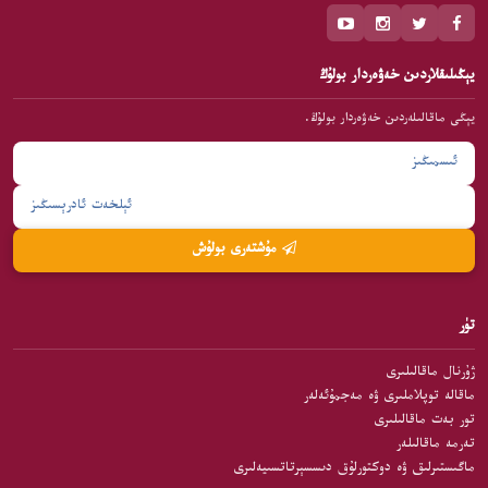
يېڭىلىقلاردىن خەۋەردار بولۇڭ
يېڭى ماقالىلەردىن خەۋەردار بولۇڭ.
مۇشتەرى بولۇش
تۈر
ژۇرنال ماقالىلىرى
ماقالە توپلاملىرى ۋە مەجمۇئەلەر
تور بەت ماقالىلىرى
تەرمە ماقالىلەر
ماگىستىرلىق ۋە دوكتورلۇق دىسسېرتاتسىيەلىرى