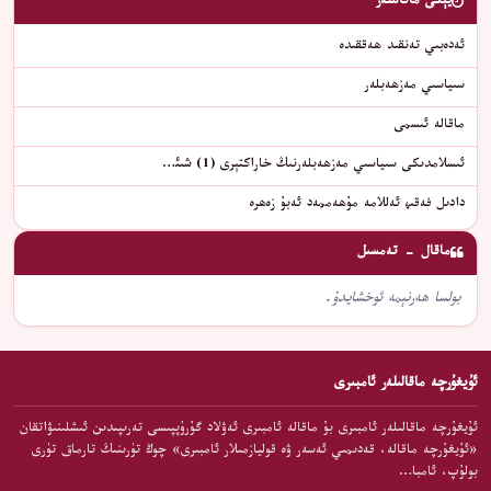
يېڭى ماقالىلەر
ئەدەبىي تەنقىد ھەققىدە
سىياسىي مەزھەبلەر
ماقالە ئىسمى
ئىسلامدىكى سىياسىي مەزھەبلەرنىڭ خاراكتېرى (1) شىئ…
دادىل فەقىھ ئەللامە مۇھەممەد ئەبۇ زەھرە
ماقال - تەمسىل
بولسا ھەرنېمە ئوخشايدۇ.
ئۇيغۇرچە ماقالىلەر ئامبىرى
ئۇيغۇرچە ماقالىلەر ئامبىرى بۇ ماقالە ئامبىرى ئەۋلاد گۇرۇپپىسى تەرىپىدىن ئىشلىنىۋاتقان
«ئۇيغۇرچە ماقالە، قەدىمىي ئەسەر ۋە قوليازمىلار ئامبىرى» چوڭ تۈرىنىڭ تارماق تۈرى
بولۇپ، ئامبا…