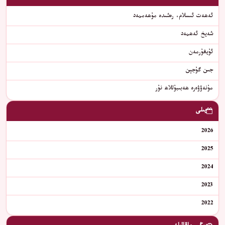
ئەھەت ئىسلام، رەشىدە مۇھەممەد
شەيخ ئەھمەد
ﺋﯘﻳﻐﯘﺭﻣﻪﻥ
جىن گۇجېن
مۇنەۋۋەرە ھەبىبۇللاھ نۇر
يىلى
2026
2025
2024
2023
2022