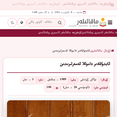
ئۇيغۇرچە ماقالىلەر ئامبىرى يېڭىلاندى
ئۇيغۇرچە ماقالىلەر ئامبىرى يېڭىلاندى
شەنبە — 8 ئاۋغۇست 2026 | ھ 23 سەفەر 1448
 ماقالىلەر ئامبىرى يېڭىلاندى
ئۇيغۇرچە ماقالىلەر ئامبىرى يېڭىلاندى
/
ژۇرنال ماقالىلىرى
/
ئابدۇقادىر داموللا ئەسەرلىرىدىن
ئابدۇقادىر داموللا ئەسەرلىرىدىن
بۇلاق ژۇرنىلى
1989 - يىللىق
1 - سان
ژۇرنال:
يىلى:
سان:
(ئومۇمىي 26 - سان)
100
ئومۇمىي سان: