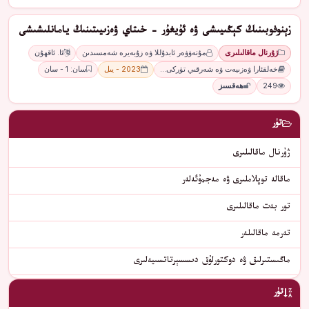
زېنوفوبىنىڭ كېڭىيىشى ۋە ئۇيغۇر - خىتاي ۋەزىيىتىنىڭ يامانلىشىشى
ژۇرنال ماقالىلىرى
مۇنەۋۋەر ئابدۇللا ۋە زۇبەيرە شەمسىدىن
ئا. ئاقھۇن
خەلقئارا ۋەزىيەت ۋە شەرقىي تۈركى…
2023 - يىل
سان: 1 - سان
249
ھەقسىز
تۈر
ژۇرنال ماقالىلىرى
ماقالە توپلاملىرى ۋە مەجمۇئەلەر
تور بەت ماقالىلىرى
تەرمە ماقالىلەر
ماگىستىرلىق ۋە دوكتورلۇق دىسسېرتاتسىيەلىرى
تۈر