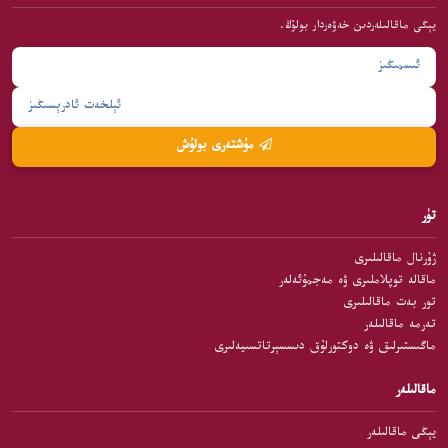
يېڭى ماقالىلەردىن خەۋەردار بولۇڭ.
مۇشتەرى بولۇش
تۈر
ژۇرنال ماقالىلىرى
ماقالە توپلاملىرى ۋە مەجمۇئەلەر
تور بەت ماقالىلىرى
تەرمە ماقالىلەر
ماگىستىرلىق ۋە دوكتورلۇق دىسسېرتاتسىيەلىرى
ماقالىلەر
يېڭى ماقالىلەر