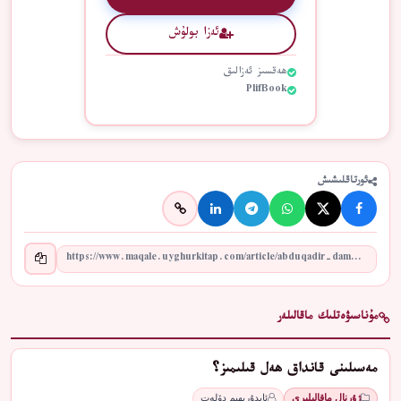
ئەزا بولۇش
ھەقسىز ئەزالىق
PlifBook
ئورتاقلىشىش
مۇناسىۋەتلىك ماقالىلەر
مەسىلىنى قانداق ھەل قىلىمىز؟
ژۇرنال ماقالىلىرى
ئابدۇرېھىم دۆلەت