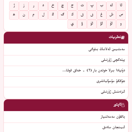
ئا
ئە
ب
پ
ت
ج
چ
خ
د
ر
ز
ژ
س
ش
غ
ف
ق
ك
گ
ڭ
ل
م
ن
ھ
و
ئۇ
ئۆ
ئۈ
ۋ
ي
نەشرىيات
مەمتىمىن ئەلانىڭ بىلوگى
يېتەكچى ژۇرنىلى
دۇنيادا بىرلا خوتەن بار (7) - خەلق قوشا…
جۇڭگۇ مۇسۇلمانلىرى
ئىزدىنىش ژۇرنىلى
ئاپتور
يالقۇن مەمەتنىياز
ئىمىنجان سادىق