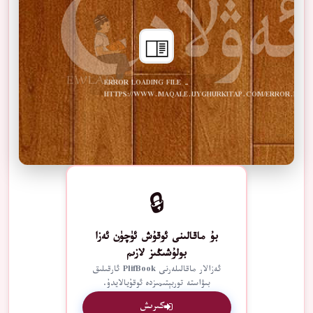
ERROR LOADING FILE -
HTTPS://WWW.MAQALE.UYGHURKITAP.COM/ERROR.PDF
🔒
بۇ ماقالىنى ئوقۇش ئۈچۈن ئەزا
بولۇشىڭىز لازىم
ئەزالار ماقالىلەرنى PlifBook ئارقىلىق
بىۋاستە توربېتىمىزدە ئوقۇيالايدۇ.
كىرىش