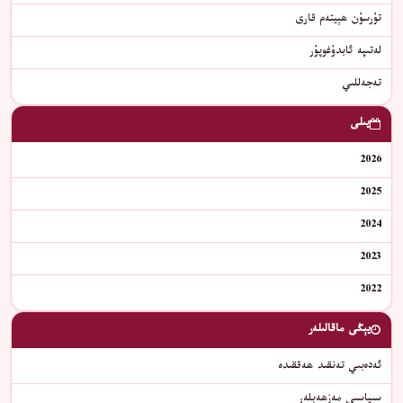
تۇرسۇن ھېيتەم قارى
لەتىپە ئابدۇغوپۇر
تەجەللىي
يىلى
2026
2025
2024
2023
2022
يېڭى ماقالىلەر
ئەدەبىي تەنقىد ھەققىدە
سىياسىي مەزھەبلەر