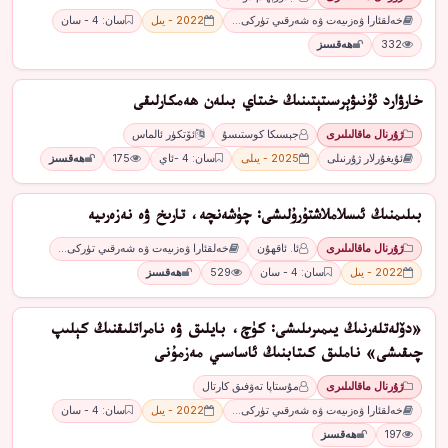
خەلقئارا ۋەزىيەت ۋە شەرقىي تۈركى…
2022 - يىل
سان: 4 - سان
332
ھەقسىز
ﺧﺎﺭﯞﺍﺭﺩ ﺋﯘﻧﯩﯟﯦﺮﺳﯩﺘﯧﺘﯩﻨﯩﯔ ﺧﯩﺘﺎﻱ ﺑﯩﻠﻪﻥ ھەمكارلىقى
ژۇرنال ماقالىلىرى
ﺟﯧﺴﯩﻜﺎ ﻛﻮﺳﺘﯩﺴﯘ
ﺋﯚﺗﻜﯜﺭ ﺋﺎﻟﻤﺎﺱ
ئۇيغۇرلار ژۇرنىلى
2025 - يىلى
سان: 4 -ئاي
175
ھەقسىز
بىلىمنىڭ ئىسلاملاشتۇرۇلىشى: چۈشەنچە، تارىخ ۋە نەزەرىيە
ژۇرنال ماقالىلىرى
ئا. ئاقھۇن
خەلقئارا ۋەزىيەت ۋە شەرقىي تۈركى…
2022 - يىل
سان: 4 - سان
529
ھەقسىز
«دۆلەتلەرنىڭ يىمىرىلىشى: كۈچ، بايلىق ۋە نامراتلىقنىڭ كېلىپ
چىقىشى» ناملىق كىتابنىڭ ئاساسىي مەزمۇنى
ژۇرنال ماقالىلىرى
مۇستاپا تەۋفىق كارتال
خەلقئارا ۋەزىيەت ۋە شەرقىي تۈركى…
2022 - يىل
سان: 4 - سان
197
ھەقسىز