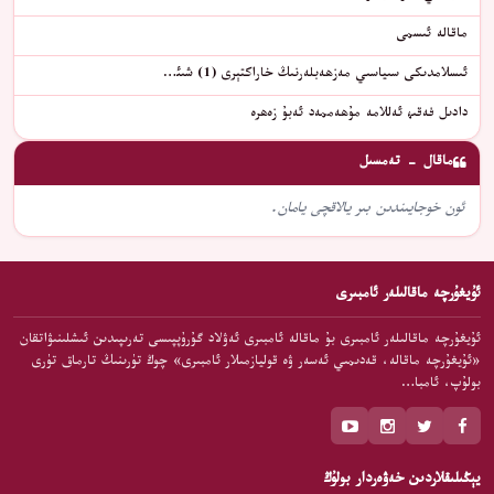
ماقالە ئىسمى
ئىسلامدىكى سىياسىي مەزھەبلەرنىڭ خاراكتېرى (1) شىئ…
دادىل فەقىھ ئەللامە مۇھەممەد ئەبۇ زەھرە
ماقال - تەمسىل
ئون خوجايىندىن بىر يالاقچى يامان.
ئۇيغۇرچە ماقالىلەر ئامبىرى
ئۇيغۇرچە ماقالىلەر ئامبىرى بۇ ماقالە ئامبىرى ئەۋلاد گۇرۇپپىسى تەرىپىدىن ئىشلىنىۋاتقان
«ئۇيغۇرچە ماقالە، قەدىمىي ئەسەر ۋە قوليازمىلار ئامبىرى» چوڭ تۈرىنىڭ تارماق تۈرى
بولۇپ، ئامبا…
يېڭىلىقلاردىن خەۋەردار بولۇڭ