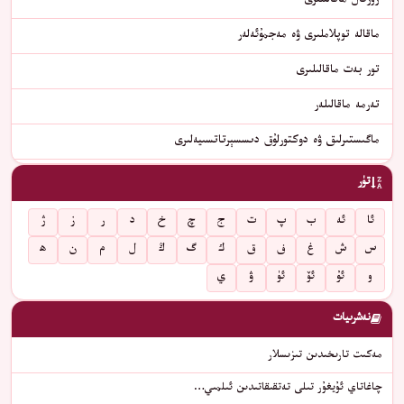
ژۇرنال ماقالىلىرى
ماقالە توپلاملىرى ۋە مەجمۇئەلەر
تور بەت ماقالىلىرى
تەرمە ماقالىلەر
ماگىستىرلىق ۋە دوكتورلۇق دىسسېرتاتسىيەلىرى
تۈر
ئا
ئە
ب
پ
ت
ج
چ
خ
د
ر
ز
ژ
س
ش
غ
ف
ق
ك
گ
ڭ
ل
م
ن
ھ
و
ئۇ
ئۆ
ئۈ
ۋ
ي
نەشرىيات
مەكىت تارىخىدىن تىزىسلار
چاغاتاي ئۇيغۇر تىلى تەتقىقاتىدىن ئىلمىي…