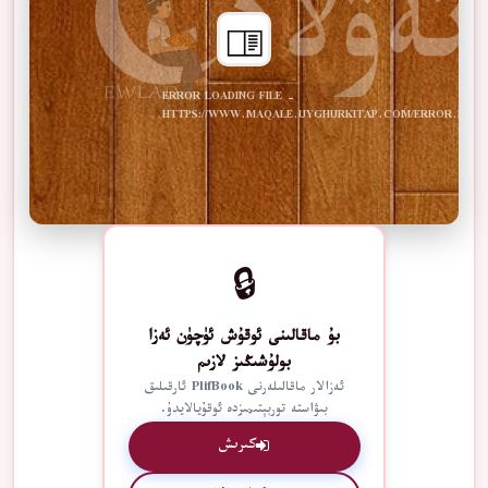
ERROR LOADING FILE -
HTTPS://WWW.MAQALE.UYGHURKITAP.COM/ERROR.PDF
🔒
بۇ ماقالىنى ئوقۇش ئۈچۈن ئەزا
بولۇشىڭىز لازىم
ئەزالار ماقالىلەرنى PlifBook ئارقىلىق
بىۋاستە توربېتىمىزدە ئوقۇيالايدۇ.
كىرىش