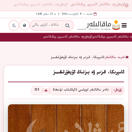
ئۇيغۇرچە ماقالىلەر ئامبىرى يېڭىلاندى
ئۇيغۇرچە ماقالىلەر ئامبىرى يېڭىلاندى
شەنبە — 8 ئاۋغۇست 2026 | ھ 23 سەفەر 1448
 ماقالىلەر ئامبىرى يېڭىلاندى
ئۇيغۇرچە ماقالىلەر ئامبىرى يېڭىلاندى
/
تەرمە ماقالىلەر
/
ئامېرىكا، قىزىم ۋە بىزنىڭ ئۇيغۇرلىقىمىز
ئامېرىكا، قىزىم ۋە بىزنىڭ ئۇيغۇرلىقىمىز
نادىر ماقالىلەر توپلىمى (ئېلكىتاب نۇسخا)
211
ژۇرنال: