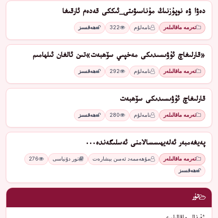
دەۋا ۋە نوپۇزنىڭ مۇناسىۋىتى_ئىككى قەدەم ئارقىغا
تەرمە ماقالىلەر
نامەلۇم
322
ھەقسىز
«قارلىغاچ ئۇۋىسىدىكى مەخپىي سۆھبەت»تىن ئالغان ئىلھامىم
تەرمە ماقالىلەر
نامەلۇم
292
ھەقسىز
قارلىغاچ ئۇۋىسىدىكى سۆھبەت
تەرمە ماقالىلەر
نامەلۇم
280
ھەقسىز
پەيغەمبەر ئەلەيھىسسالامنى ئەسلىگەندە...
تەرمە ماقالىلەر
مۇھەممەد ئەمىن بېشارەت
تور دۇنياسى
276
ھەقسىز
تۈر