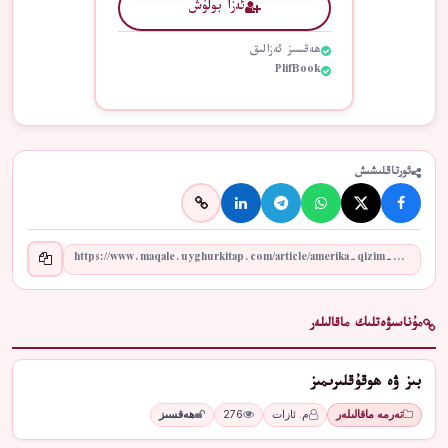
ئەزا بولۇش
ھەقسىز ئەزالىق
PlifBook
ئورتاقلىشىش
مۇناسىۋەتلىك ماقالىلەر
بىز ۋە ھوقۇقلىرىمىز
تەرمە ماقالىلەر
م. ئازات
276
ھەقسىز