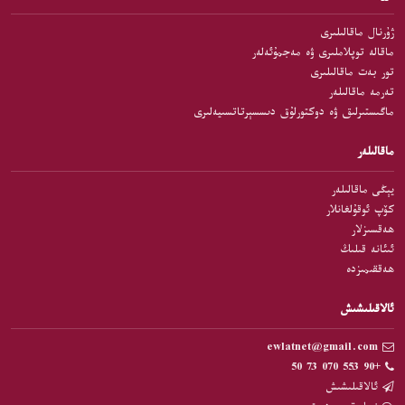
ژۇرنال ماقالىلىرى
ماقالە توپلاملىرى ۋە مەجمۇئەلەر
تور بەت ماقالىلىرى
تەرمە ماقالىلەر
ماگىستىرلىق ۋە دوكتورلۇق دىسسېرتاتسىيەلىرى
ماقالىلەر
يېڭى ماقالىلەر
كۆپ ئوقۇلغانلار
ھەقسىزلار
ئىئانە قىلىڭ
ھەققىمىزدە
ئالاقىلىشىش
ewlatnet@gmail.com
+90 553 070 73 50
ئالاقىلىشىش