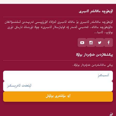
ئۇيغۇرچە ماقالىلەر ئامبىرى
ئۇيغۇرچە ماقالىلەر ئامبىرى بۇ ماقالە ئامبىرى ئەۋلاد گۇرۇپپىسى تەرىپىدىن ئىشلىنىۋاتقان
«ئۇيغۇرچە ماقالە، قەدىمىي ئەسەر ۋە قوليازمىلار ئامبىرى» چوڭ تۈرىنىڭ تارماق تۈرى
بولۇپ، ئامبا…
يېڭىلىقلاردىن خەۋەردار بولۇڭ
يېڭى ماقالىلەردىن خەۋەردار بولۇڭ.
مۇشتەرى بولۇش
تۈر