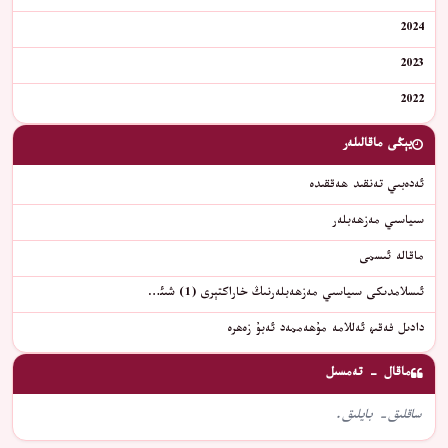
2024
2023
2022
يېڭى ماقالىلەر
ئەدەبىي تەنقىد ھەققىدە
سىياسىي مەزھەبلەر
ماقالە ئىسمى
ئىسلامدىكى سىياسىي مەزھەبلەرنىڭ خاراكتېرى (1) شىئ…
دادىل فەقىھ ئەللامە مۇھەممەد ئەبۇ زەھرە
ماقال - تەمسىل
ساقلىق- بايلىق.