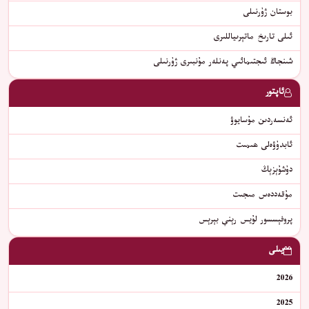
بوستان ژۇرنىلى
ئىلى تارىخ ماتېرىياللىرى
شىنجاڭ ئىجتىمائىي پەنلەر مۇنبىرى ژۇرنىلى
ئاپتور
ئەنسەردىن مۇسايوۋ
ئابدۇۋەلى ھىمىت
دۇشۇېزېڭ
مۇقەددەس مىجىت
ﭘﺮﻭﻓﯧﺴﺴﻮﺭ ﻟﯘﻳﺲ ﺭﯦﻨﯥ ﺑﯧﺮﯦﺲ
يىلى
2026
2025