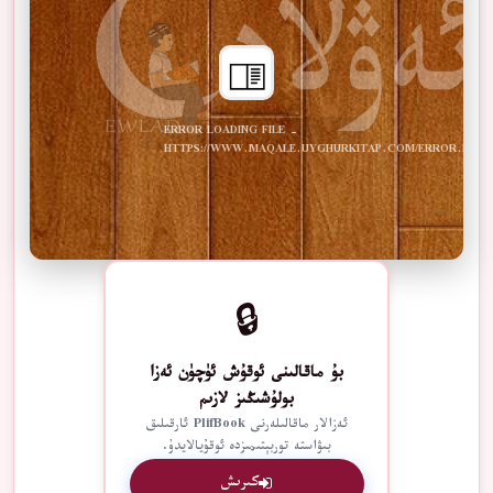
ERROR LOADING FILE -
HTTPS://WWW.MAQALE.UYGHURKITAP.COM/ERROR.PDF
🔒
بۇ ماقالىنى ئوقۇش ئۈچۈن ئەزا
بولۇشىڭىز لازىم
ئەزالار ماقالىلەرنى PlifBook ئارقىلىق
بىۋاستە توربېتىمىزدە ئوقۇيالايدۇ.
كىرىش