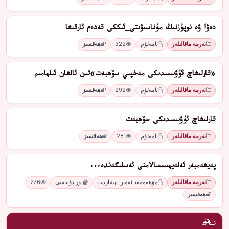
دەۋا ۋە نوپۇزنىڭ مۇناسىۋىتى_ئىككى قەدەم ئارقىغا
تەرمە ماقالىلەر
نامەلۇم
322
ھەقسىز
«قارلىغاچ ئۇۋىسىدىكى مەخپىي سۆھبەت»تىن ئالغان ئىلھامىم
تەرمە ماقالىلەر
نامەلۇم
292
ھەقسىز
قارلىغاچ ئۇۋىسىدىكى سۆھبەت
تەرمە ماقالىلەر
نامەلۇم
281
ھەقسىز
پەيغەمبەر ئەلەيھىسسالامنى ئەسلىگەندە...
تەرمە ماقالىلەر
مۇھەممەد ئەمىن بېشارەت
تور دۇنياسى
276
ھەقسىز
تۈر