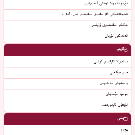
نۇرمۇھەممەد توختى ئەسەرلىرى
شىنجاڭدىكى ئاز سانلىق مىللەتلەر تىل-ئەد…
جۇڭگو مىللەتلىرى ژۇرنىلى
قەدىمكى تۇرپان
ئاپتور
ساغدۇللا ئارالباي ئوغلى
جىن جۇڭجې
ﻳﺎﺳﯩﻨﺠﺎﻥ ﻣﻪﻣﺘﯩﻤﯩﻦ
مۇنىرە مۇساجان
تۇيغۇن ئابدۇرەھىم
يىلى
2026