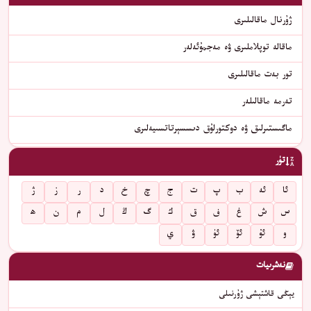
ژۇرنال ماقالىلىرى
ماقالە توپلاملىرى ۋە مەجمۇئەلەر
تور بەت ماقالىلىرى
تەرمە ماقالىلەر
ماگىستىرلىق ۋە دوكتورلۇق دىسسېرتاتسىيەلىرى
تۈر
ئا
ئە
ب
پ
ت
ج
چ
خ
د
ر
ز
ژ
س
ش
غ
ف
ق
ك
گ
ڭ
ل
م
ن
ھ
و
ئۇ
ئۆ
ئۈ
ۋ
ي
نەشرىيات
يېڭى قاشتېشى ژۇرنىلى