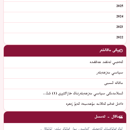
2025
2024
2023
2022
يېڭى ماقالىلەر
ئەدەبىي تەنقىد ھەققىدە
سىياسىي مەزھەبلەر
ماقالە ئىسمى
ئىسلامدىكى سىياسىي مەزھەبلەرنىڭ خاراكتېرى (1) شىئ…
دادىل فەقىھ ئەللامە مۇھەممەد ئەبۇ زەھرە
ماقال - تەمسىل
ئوڭ قولۇڭنىڭ ئاچچىقى كەلسە، سول قولۇڭ بىلەن تۇتۇۋال.