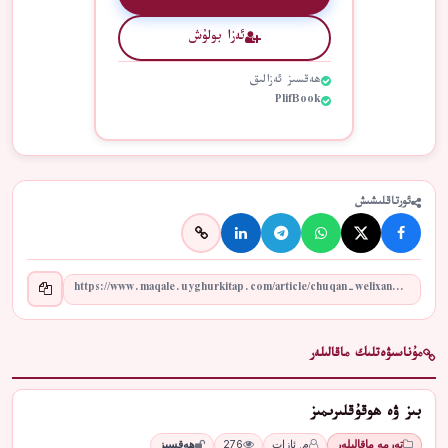
ئەزا بولۇش
ھەقسىز ئەزالىق
PlifBook
ئورتاقلىشىش
مۇناسىۋەتلىك ماقالىلەر
بىز ۋە ھوقۇقلىرىمىز
تەرمە ماقالىلەر
م. ئازات
276
ھەقسىز