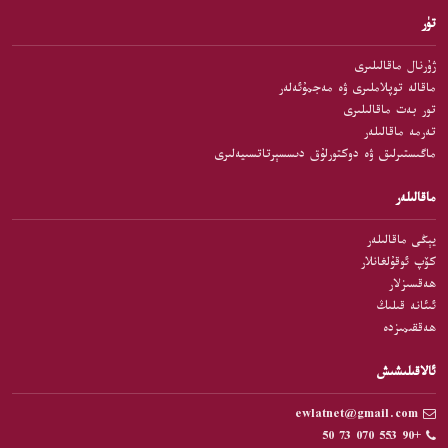
تۈر
ژۇرنال ماقالىلىرى
ماقالە توپلاملىرى ۋە مەجمۇئەلەر
تور بەت ماقالىلىرى
تەرمە ماقالىلەر
ماگىستىرلىق ۋە دوكتورلۇق دىسسېرتاتسىيەلىرى
ماقالىلەر
يېڭى ماقالىلەر
كۆپ ئوقۇلغانلار
ھەقسىزلار
ئىئانە قىلىڭ
ھەققىمىزدە
ئالاقىلىشىش
ewlatnet@gmail.com
+90 553 070 73 50