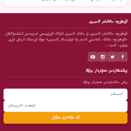
ئۇيغۇرچە ماقالىلەر ئامبىرى
ئۇيغۇرچە ماقالىلەر ئامبىرى بۇ ماقالە ئامبىرى ئەۋلاد گۇرۇپپىسى تەرىپىدىن ئىشلىنىۋاتقان
«ئۇيغۇرچە ماقالە، قەدىمىي ئەسەر ۋە قوليازمىلار ئامبىرى» چوڭ تۈرىنىڭ تارماق تۈرى
بولۇپ، ئامبا…
يېڭىلىقلاردىن خەۋەردار بولۇڭ
يېڭى ماقالىلەردىن خەۋەردار بولۇڭ.
مۇشتەرى بولۇش