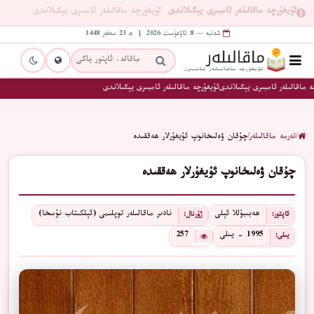
ئۇيغۇرچە ماقالىلەر ئامبىرى يېڭىلاندى
ئۇيغۇرچە ماقالىلەر ئامبىرى يېڭىلاندى
شەنبە — 8 ئاۋغۇست 2026 | ھ 23 سەفەر 1448
 ماقالىلەر ئامبىرى يېڭىلاندى
ئۇيغۇرچە ماقالىلەر ئامبىرى يېڭىلاندى
/
تەرمە ماقالىلەر
/
چۇقان ۋەلىخانوپ ئۇيغۇرلار ھەققىدە
چۇقان ۋەلىخانوپ ئۇيغۇرلار ھەققىدە
ھەبىبۇللا ئېلى
نادىر ماقالىلەر توپلىمى (ئېلكىتاب نۇسخا)
ئاپتور:
ژۇرنال:
1995 - يىلى
257
يىلى: