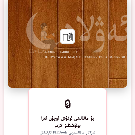
ERROR LOADING FILE -
HTTPS://WWW.MAQALE.UYGHURKITAP.COM/ERROR.PDF
🔒
بۇ ماقالىنى ئوقۇش ئۈچۈن ئەزا
بولۇشىڭىز لازىم
ئەزالار ماقالىلەرنى PlifBook ئارقىلىق