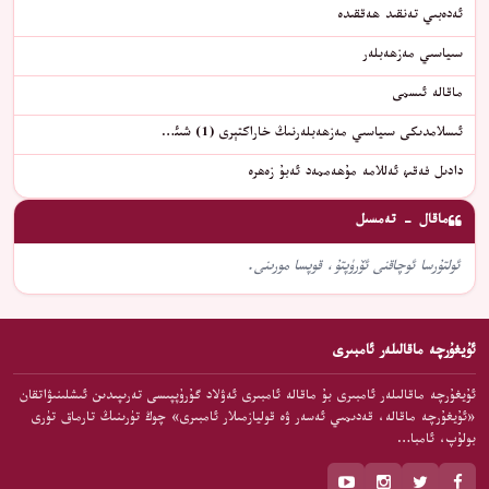
ئەدەبىي تەنقىد ھەققىدە
سىياسىي مەزھەبلەر
ماقالە ئىسمى
ئىسلامدىكى سىياسىي مەزھەبلەرنىڭ خاراكتېرى (1) شىئ…
دادىل فەقىھ ئەللامە مۇھەممەد ئەبۇ زەھرە
ماقال - تەمسىل
ئولتۇرسا ئوچاقنى ئۆرۈپتۇ، قوپسا مورىنى.
ئۇيغۇرچە ماقالىلەر ئامبىرى
ئۇيغۇرچە ماقالىلەر ئامبىرى بۇ ماقالە ئامبىرى ئەۋلاد گۇرۇپپىسى تەرىپىدىن ئىشلىنىۋاتقان
«ئۇيغۇرچە ماقالە، قەدىمىي ئەسەر ۋە قوليازمىلار ئامبىرى» چوڭ تۈرىنىڭ تارماق تۈرى
بولۇپ، ئامبا…