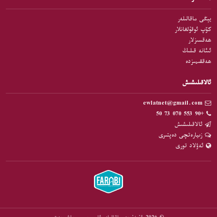
يېڭى ماقالىلەر
كۆپ ئوقۇلغانلار
ھەقسىزلار
ئىئانە قىلىڭ
ھەققىمىزدە
ئالاقىلىشىش
ewlatnet@gmail.com
+90 553 070 73 50
ئالاقىلىشىش
زىيارەتچى دەپتىرى
ئەۋلاد تورى