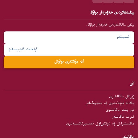
يېڭىلىقلاردىن خەۋەردار بولۇڭ
يېڭى ماقالىلەردىن خەۋەردار بولۇڭ.
مۇشتەرى بولۇش
تۈر
ژۇرنال ماقالىلىرى
ماقالە توپلاملىرى ۋە مەجمۇئەلەر
تور بەت ماقالىلىرى
تەرمە ماقالىلەر
ماگىستىرلىق ۋە دوكتورلۇق دىسسېرتاتسىيەلىرى
ماقالىلەر