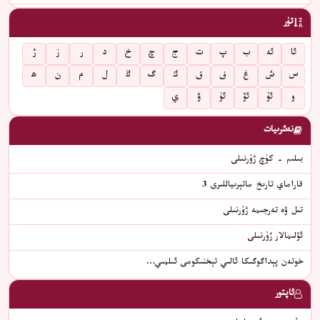
تۈر
ئا
ئە
ب
پ
ت
ج
چ
خ
د
ر
ز
ژ
س
ش
غ
ف
ق
ك
گ
ڭ
ل
م
ن
ھ
و
ئۇ
ئۆ
ئۈ
ۋ
ي
نەشرىيات
بىلىم - كۈچ ژۇرنىلى
قاراماي تارىخ ماتېرىياللىرى 3
تىل ۋە تەرجىمە ژۇرنىلى
ئۆلىمالار ژۇرنىلى
خوتەن پېداگوگىكا ئالىي تېخنىكومى ئىلمىي…
ئاپتور