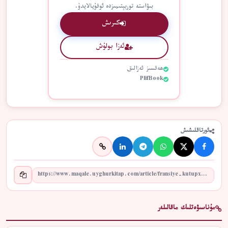
بىۋاستە توربېتىمىزدە ئوقۇيالايدۇ.
كىرىش
ئەزا بولۇش
ھەقسىز ئەزالىق
PlifBook
ئورتاقلىشىش
مۇناسىۋەتلىك ماقالىلەر