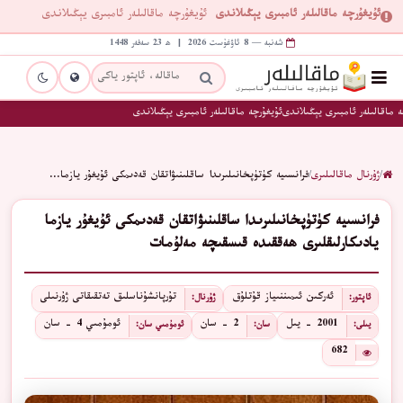
ئۇيغۇرچە ماقالىلەر ئامبىرى يېڭىلاندى
ئۇيغۇرچە ماقالىلەر ئامبىرى يېڭىلاندى
شەنبە — 8 ئاۋغۇست 2026 | ھ 23 سەفەر 1448
 ماقالىلەر ئامبىرى يېڭىلاندى
ئۇيغۇرچە ماقالىلەر ئامبىرى يېڭىلاندى
/
ژۇرنال ماقالىلىرى
/
فرانسىيە كۈتۈپخانىلىرىدا ساقلىنىۋاتقان قەدىمكى ئۇيغۇر يازما…
فرانسىيە كۈتۈپخانىلىرىدا ساقلىنىۋاتقان قەدىمكى ئۇيغۇر يازما
يادىكارلىقلىرى ھەققىدە قىسقىچە مەلۇمات
ئەركىن ئىمىننىياز قۇتلۇق
تۇرپانشۇناسلىق تەتقىقاتى ژۇرنىلى
ئاپتور:
ژۇرنال:
2001 - يىل
2 - سان
ئومۇمىي 4 - سان
يىلى:
سان:
ئومۇمىي سان:
682