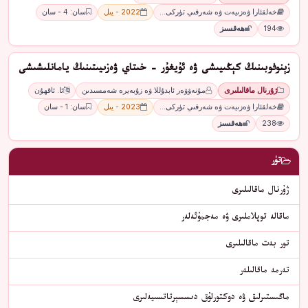
خەلقئارا ۋەزىيەت ۋە شەرقىي تۈركى…
2022 - يىل
سان: 4 - سان
194
ھەقسىز
زېنوفوبىنىڭ كېڭىيىشى ۋە ئۇيغۇر - خىتاي ۋەزىيىتىنىڭ يامانلىشىشى
ژۇرنال ماقالىلىرى
مۇنەۋۋەر ئابدۇللا ۋە زۇبەيرە شەمسىدىن
ئا. ئاقھۇن
خەلقئارا ۋەزىيەت ۋە شەرقىي تۈركى…
2023 - يىل
سان: 1 - سان
238
ھەقسىز
تۈر
ژۇرنال ماقالىلىرى
ماقالە توپلاملىرى ۋە مەجمۇئەلەر
تور بەت ماقالىلىرى
تەرمە ماقالىلەر
ماگىستىرلىق ۋە دوكتورلۇق دىسسېرتاتسىيەلىرى