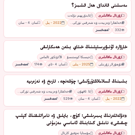
مەسىلىنى قانداق ھەل قىلىمىز؟
ژۇرنال ماقالىلىرى
ئابدۇرېھىم دۆلەت
خەلقئارا ۋەزىيەت ۋە شەرقىي تۈركى…
2022 - يىل
سان: 4 - سان
332
ھەقسىز
ﺧﺎﺭﯞﺍﺭﺩ ﺋﯘﻧﯩﯟﯦﺮﺳﯩﺘﯧﺘﯩﻨﯩﯔ ﺧﯩﺘﺎﻱ ﺑﯩﻠﻪﻥ ھەمكارلىقى
ژۇرنال ماقالىلىرى
ﺟﯧﺴﯩﻜﺎ ﻛﻮﺳﺘﯩﺴﯘ
ﺋﯚﺗﻜﯜﺭ ﺋﺎﻟﻤﺎﺱ
ئۇيغۇرلار ژۇرنىلى
2025 - يىلى
سان: 4 -ئاي
174
ھەقسىز
بىلىمنىڭ ئىسلاملاشتۇرۇلىشى: چۈشەنچە، تارىخ ۋە نەزەرىيە
ژۇرنال ماقالىلىرى
ئا. ئاقھۇن
خەلقئارا ۋەزىيەت ۋە شەرقىي تۈركى…
2022 - يىل
سان: 4 - سان
529
ھەقسىز
«دۆلەتلەرنىڭ يىمىرىلىشى: كۈچ، بايلىق ۋە نامراتلىقنىڭ كېلىپ
چىقىشى» ناملىق كىتابنىڭ ئاساسىي مەزمۇنى
ژۇرنال ماقالىلىرى
مۇستاپا تەۋفىق كارتال