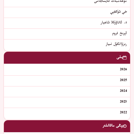
مۇھەممەت ئەيساجامى
خې شۇڭفېي
د. ئاتاۋۇللا شاھيار
ئېرىخ فروم
رىزۋانگۈل نىياز
يىلى
2026
2025
2024
2023
2022
يېڭى ماقالىلەر