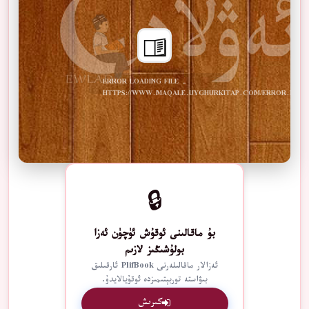
ERROR LOADING FILE -
HTTPS://WWW.MAQALE.UYGHURKITAP.COM/ERROR.PDF
🔒
بۇ ماقالىنى ئوقۇش ئۈچۈن ئەزا
بولۇشىڭىز لازىم
ئەزالار ماقالىلەرنى PlifBook ئارقىلىق
بىۋاستە توربېتىمىزدە ئوقۇيالايدۇ.
كىرىش