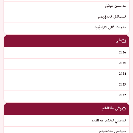
مەمىتىن ھوشۇر
ئىسمائىل ئابدۇرېھىم
ﻣﻪﻣﻪﺕ ﺋﺎﻟﻰ ﻛﺎﺭﺍﺑﯜﻳﯜﻙ
يىلى
2026
2025
2024
2023
2022
يېڭى ماقالىلەر
ئەدەبىي تەنقىد ھەققىدە
سىياسىي مەزھەبلەر