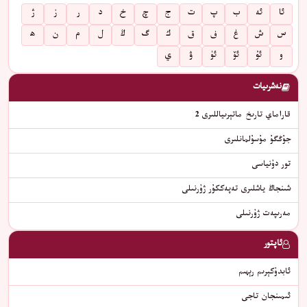
ئا
ئە
ب
پ
ت
ج
چ
خ
د
ر
ز
ژ
س
ش
غ
ف
ق
ك
گ
ڭ
ل
م
ن
ھ
و
ئۇ
ئۆ
ئۈ
ۋ
ي
نەشرىيات
قاراماي تارىخ ماتېرىياللىرى 2
جۇڭگۇ مۇسۇلمانلىرى
تور دۇنياسى
شىنجاڭ ياشلىرى تەپەككۇر ژۇرنىلى
مەرىپەت ژۇرنىلى
ئاپتور
ئابدۇكېرىم رېھىم
ئىمىنجان تاجى