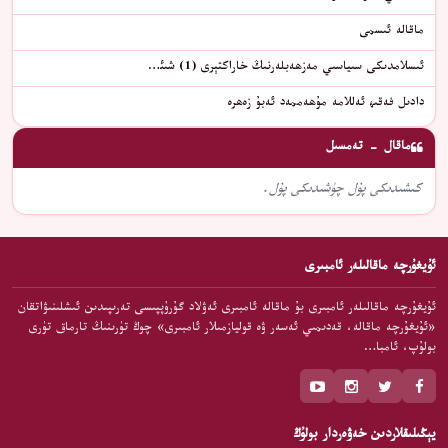
ماقالە ئىسمى
ئىسلامدىكى سىياسىي مەزھەبلەرنىڭ خاراكتېرى (1) شىئ…
دادىل فەقىھ ئەللامە مۇھەممەد ئەبۇ زەھرە
ماقال - تەمسىل
كىشىدىكى پۇل چۈشىدىكى پۇل.
ئۇيغۇرچە ماقالىلەر ئامبىرى
ئۇيغۇرچە ماقالىلەر ئامبىرى بۇ ماقالە ئامبىرى ئەۋلاد گۇرۇپپىسى تەرىپىدىن ئىشلىنىۋاتقان
«ئۇيغۇرچە ماقالە، قەدىمىي ئەسەر ۋە قوليازمىلار ئامبىرى» چوڭ تۈرىنىڭ تارماق تۈرى
بولۇپ، ئامبا…
يېڭىلىقلاردىن خەۋەردار بولۇڭ