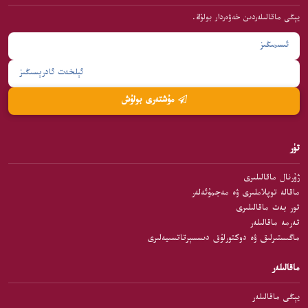
يېڭى ماقالىلەردىن خەۋەردار بولۇڭ.
مۇشتەرى بولۇش
تۈر
ژۇرنال ماقالىلىرى
ماقالە توپلاملىرى ۋە مەجمۇئەلەر
تور بەت ماقالىلىرى
تەرمە ماقالىلەر
ماگىستىرلىق ۋە دوكتورلۇق دىسسېرتاتسىيەلىرى
ماقالىلەر
يېڭى ماقالىلەر