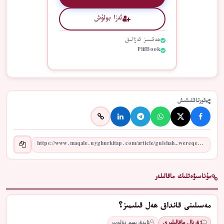
ئەزا بولۇش
ھەقسىز ئەزالىق
PlifBook
ئورتاقلىشىش
مۇناسىۋەتلىك ماقالىلەر
مەسىلىنى قانداق ھەل قىلىمىز؟
ژۇرنال ماقالىلىرى
ئابدۇرېھىم دۆلەت