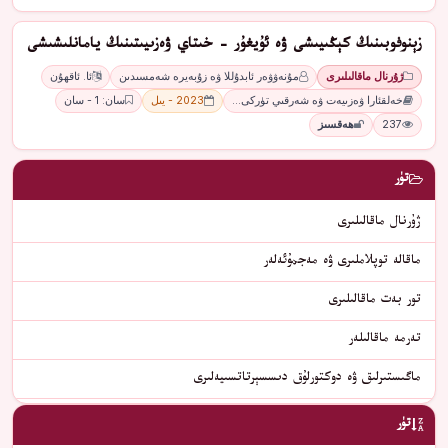
زېنوفوبىنىڭ كېڭىيىشى ۋە ئۇيغۇر - خىتاي ۋەزىيىتىنىڭ يامانلىشىشى
ژۇرنال ماقالىلىرى
مۇنەۋۋەر ئابدۇللا ۋە زۇبەيرە شەمسىدىن
ئا. ئاقھۇن
خەلقئارا ۋەزىيەت ۋە شەرقىي تۈركى…
2023 - يىل
سان: 1 - سان
237
ھەقسىز
تۈر
ژۇرنال ماقالىلىرى
ماقالە توپلاملىرى ۋە مەجمۇئەلەر
تور بەت ماقالىلىرى
تەرمە ماقالىلەر
ماگىستىرلىق ۋە دوكتورلۇق دىسسېرتاتسىيەلىرى
تۈر