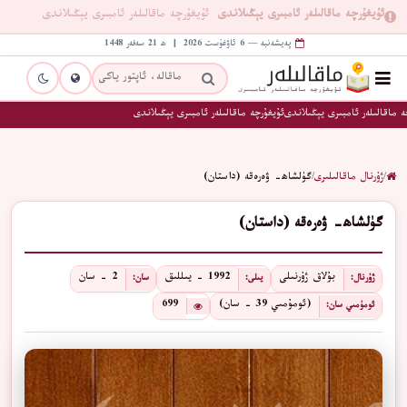
ئۇيغۇرچە ماقالىلەر ئامبىرى يېڭىلاندى
ئۇيغۇرچە ماقالىلەر ئامبىرى يېڭىلاندى
پەيشەنبە — 6 ئاۋغۇست 2026 | ھ 21 سەفەر 1448
 ماقالىلەر ئامبىرى يېڭىلاندى
ئۇيغۇرچە ماقالىلەر ئامبىرى يېڭىلاندى
/
ژۇرنال ماقالىلىرى
/
گۈلشاھ- ۋەرەقە (داستان)
گۈلشاھ- ۋەرەقە (داستان)
بۇلاق ژۇرنىلى
1992 - يىللىق
2 - سان
ژۇرنال:
يىلى:
سان:
(ئومۇمىي 39 - سان)
699
ئومۇمىي سان: