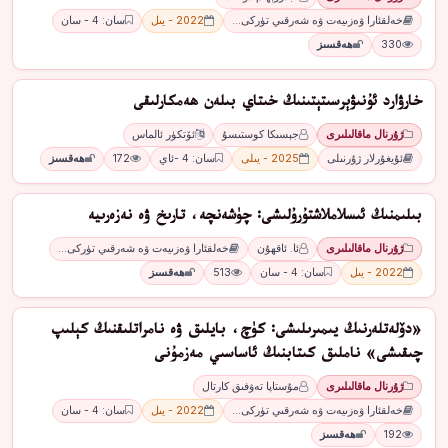
خەلقئارا ۋەزىيەت ۋە شەرقىي تۈركى…
2022 - يىل
سان: 4 - سان
330
ھەقسىز
ﺧﺎﺭﯞﺍﺭﺩ ﺋﯘﻧﯩﯟﯦﺮﺳﯩﺘﯧﺘﯩﻨﯩﯔ ﺧﯩﺘﺎﻱ ﺑﯩﻠﻪﻥ ھەمكارلىقى
ژۇرنال ماقالىلىرى
ﺟﯧﺴﯩﻜﺎ ﻛﻮﺳﺘﯩﺴﯘ
ﺋﯚﺗﻜﯜﺭ ﺋﺎﻟﻤﺎﺱ
ئۇيغۇرلار ژۇرنىلى
2025 - يىلى
سان: 4 -ئاي
172
ھەقسىز
بىلىمنىڭ ئىسلاملاشتۇرۇلىشى: چۈشەنچە، تارىخ ۋە نەزەرىيە
ژۇرنال ماقالىلىرى
ئا. ئاقھۇن
خەلقئارا ۋەزىيەت ۋە شەرقىي تۈركى…
2022 - يىل
سان: 4 - سان
513
ھەقسىز
«دۆلەتلەرنىڭ يىمىرىلىشى: كۈچ، بايلىق ۋە نامراتلىقنىڭ كېلىپ
چىقىشى» ناملىق كىتابنىڭ ئاساسىي مەزمۇنى
ژۇرنال ماقالىلىرى
مۇستاپا تەۋفىق كارتال
خەلقئارا ۋەزىيەت ۋە شەرقىي تۈركى…
2022 - يىل
سان: 4 - سان
192
ھەقسىز