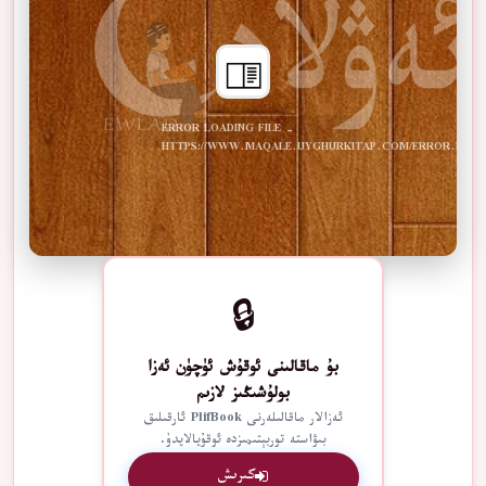
ERROR LOADING FILE -
HTTPS://WWW.MAQALE.UYGHURKITAP.COM/ERROR.PDF
🔒
بۇ ماقالىنى ئوقۇش ئۈچۈن ئەزا
بولۇشىڭىز لازىم
ئەزالار ماقالىلەرنى PlifBook ئارقىلىق
بىۋاستە توربېتىمىزدە ئوقۇيالايدۇ.
كىرىش