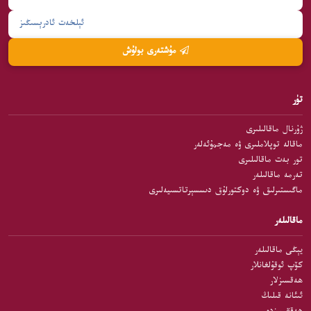
مۇشتەرى بولۇش
تۈر
ژۇرنال ماقالىلىرى
ماقالە توپلاملىرى ۋە مەجمۇئەلەر
تور بەت ماقالىلىرى
تەرمە ماقالىلەر
ماگىستىرلىق ۋە دوكتورلۇق دىسسېرتاتسىيەلىرى
ماقالىلەر
يېڭى ماقالىلەر
كۆپ ئوقۇلغانلار
ھەقسىزلار
ئىئانە قىلىڭ