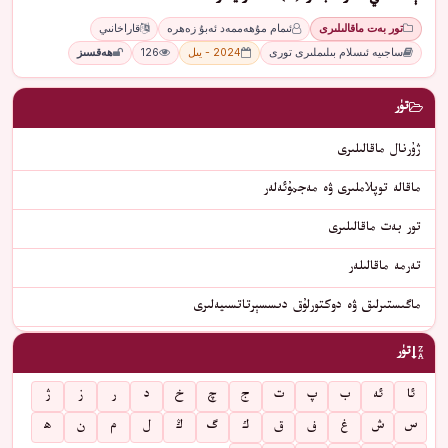
تور بەت ماقالىلىرى
ئىمام مۇھەممەد ئەبۇ زەھرە
قاراخانىي
ساجىيە ئىسلام بىلىملىرى تورى
2024 - يىل
126
ھەقسىز
تۈر
ژۇرنال ماقالىلىرى
ماقالە توپلاملىرى ۋە مەجمۇئەلەر
تور بەت ماقالىلىرى
تەرمە ماقالىلەر
ماگىستىرلىق ۋە دوكتورلۇق دىسسېرتاتسىيەلىرى
تۈر
ئا
ئە
ب
پ
ت
ج
چ
خ
د
ر
ز
ژ
س
ش
غ
ف
ق
ك
گ
ڭ
ل
م
ن
ھ