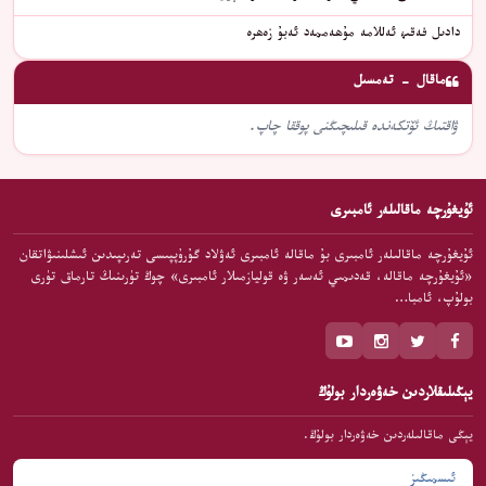
دادىل فەقىھ ئەللامە مۇھەممەد ئەبۇ زەھرە
ماقال - تەمسىل
ۋاقتىڭ ئۆتكەندە قىلىچىڭنى پوققا چاپ.
ئۇيغۇرچە ماقالىلەر ئامبىرى
ئۇيغۇرچە ماقالىلەر ئامبىرى بۇ ماقالە ئامبىرى ئەۋلاد گۇرۇپپىسى تەرىپىدىن ئىشلىنىۋاتقان
«ئۇيغۇرچە ماقالە، قەدىمىي ئەسەر ۋە قوليازمىلار ئامبىرى» چوڭ تۈرىنىڭ تارماق تۈرى
بولۇپ، ئامبا…
يېڭىلىقلاردىن خەۋەردار بولۇڭ
يېڭى ماقالىلەردىن خەۋەردار بولۇڭ.