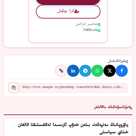
ئەزا بولۇش
ھەقسىز ئەزالىق
PlifBook
ئورتاقلىشىش
مۇناسىۋەتلىك ماقالىلەر
ياۋروپانىڭ مەنپەئەت بىلەن خەۋپ ئارىسىدا تەڭقىسلىقتا قالغان
خىتاي سىياسىتى