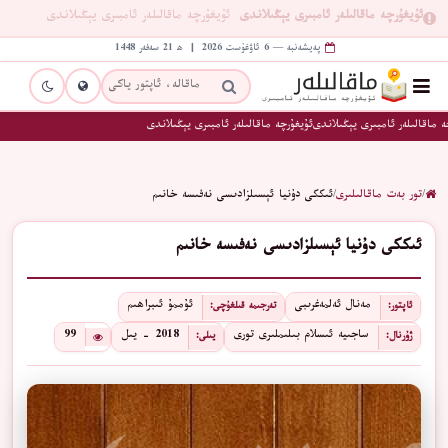
ئۇيغۇرچە ماقالىلەر ئامبىرى يېڭىلاندى
ئۇيغۇرچە ماقالىلەر ئامبىرى يېڭىلاندى
پەيشەنبە — 6 ئاۋغۇست 2026 | ھ 21 سەفەر 1448
 ماقالىلەر ئامبىرى يېڭىلاندى
ئۇيغۇرچە ماقالىلەر ئامبىرى يېڭىلاندى
/
تور بەت ماقالىلىرى
/
ئىككى دۇنيا ئېسىلزادىسى نەفىسە خانىم
ئىككى دۇنيا ئېسىلزادىسى نەفىسە خانىم
مەنال ئەلمەغرىبى
ئۇممۇ ئىبراھىم
ئاپتور:
تەرجىمە قىلغۇچى:
ساجىيە ئىسلام بىلىملىرى تورى
2018 - يىل
99
ژۇرنال:
يىلى: