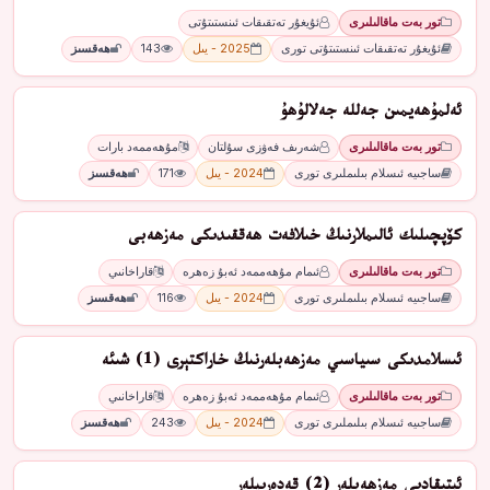
تور بەت ماقالىلىرى
ئۇيغۇر تەتقىقات ئىنستىتۇتى
ئۇيغۇر تەتقىقات ئىنستىتۇتى تورى
2025 - يىل
143
ھەقسىز
ئەلمۇھەيمىن جەللە جەلالۇھۇ
تور بەت ماقالىلىرى
شەرىف فەۋزى سۇلتان
مۇھەممەد بارات
ساجىيە ئىسلام بىلىملىرى تورى
2024 - يىل
171
ھەقسىز
كۆپچىلىك ئالىملارنىڭ خىلافەت ھەققىدىكى مەزھەبى
تور بەت ماقالىلىرى
ئىمام مۇھەممەد ئەبۇ زەھرە
قاراخانىي
ساجىيە ئىسلام بىلىملىرى تورى
2024 - يىل
116
ھەقسىز
ئىسلامدىكى سىياسىي مەزھەبلەرنىڭ خاراكتېرى (1) شىئە
تور بەت ماقالىلىرى
ئىمام مۇھەممەد ئەبۇ زەھرە
قاراخانىي
ساجىيە ئىسلام بىلىملىرى تورى
2024 - يىل
243
ھەقسىز
ئېتىقادىي مەزھەبلەر (2) قەدەرىيلەر