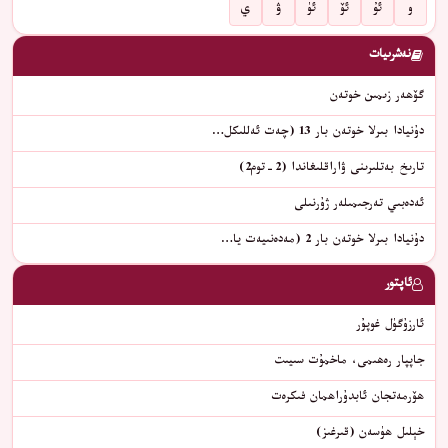
و
ئۇ
ئۆ
ئۈ
ۋ
ي
نەشرىيات
گۆھەر زىمىن خوتەن
دۇنيادا بىرلا خوتەن بار 13 (چەت ئەللىكل…
تارىخ بەتلىرىنى ۋاراقلىغاندا (2-توم2)
ئەدەبىي تەرجىمىلەر ژۇرنىلى
دۇنيادا بىرلا خوتەن بار 2 (مەدەنىيەت يا…
ئاپتور
ئارزۇگۈل غوپۇر
جاپپار رەھىمى، ماخمۇت سىيىت
ھۆرمەتجان ئابدۇراھمان فىكرەت
خېلىل ھۈسەن (قىرغىز)