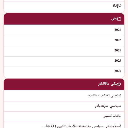
شاۋتاڭ
يىلى
2026
2025
2024
2023
2022
يېڭى ماقالىلەر
ئەدەبىي تەنقىد ھەققىدە
سىياسىي مەزھەبلەر
ماقالە ئىسمى
ئىسلامدىكى سىياسىي مەزھەبلەرنىڭ خاراكتېرى (1) شىئ…