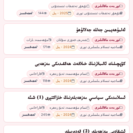
تور بەت ماقالىلىرى
ئۇيغۇر تەتقىقات ئىنستىتۇتى
ئۇيغۇر تەتقىقات ئىنستىتۇتى تورى
2025 - يىل
144
ھەقسىز
ئەلمۇھەيمىن جەللە جەلالۇھۇ
تور بەت ماقالىلىرى
شەرىف فەۋزى سۇلتان
مۇھەممەد بارات
ساجىيە ئىسلام بىلىملىرى تورى
2024 - يىل
171
ھەقسىز
كۆپچىلىك ئالىملارنىڭ خىلافەت ھەققىدىكى مەزھەبى
تور بەت ماقالىلىرى
ئىمام مۇھەممەد ئەبۇ زەھرە
قاراخانىي
ساجىيە ئىسلام بىلىملىرى تورى
2024 - يىل
118
ھەقسىز
ئىسلامدىكى سىياسىي مەزھەبلەرنىڭ خاراكتېرى (1) شىئە
تور بەت ماقالىلىرى
ئىمام مۇھەممەد ئەبۇ زەھرە
قاراخانىي
ساجىيە ئىسلام بىلىملىرى تورى
2024 - يىل
245
ھەقسىز
ئېتىقادىي مەزھەبلەر (2) قەدەرىيلەر