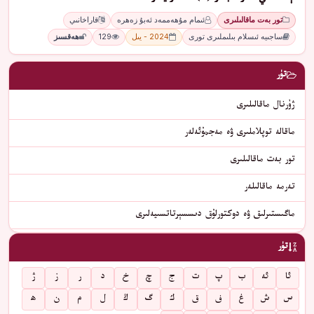
تور بەت ماقالىلىرى
ئىمام مۇھەممەد ئەبۇ زەھرە
قاراخانىي
ساجىيە ئىسلام بىلىملىرى تورى
2024 - يىل
129
ھەقسىز
تۈر
ژۇرنال ماقالىلىرى
ماقالە توپلاملىرى ۋە مەجمۇئەلەر
تور بەت ماقالىلىرى
تەرمە ماقالىلەر
ماگىستىرلىق ۋە دوكتورلۇق دىسسېرتاتسىيەلىرى
تۈر
ئا
ئە
ب
پ
ت
ج
چ
خ
د
ر
ز
ژ
س
ش
غ
ف
ق
ك
گ
ڭ
ل
م
ن
ھ