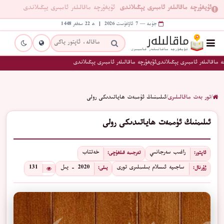
ئۇيغۇرچە ماقالىلەر ئامبىرى يېڭىلاندى
ئۇيغۇرچە ماقالىلەر ئامبىرى يېڭىلاندى
جۈمە — 7 ئاۋغۇست 2026 | ھ 22 سەفەر 1448
 ماقالىلەر ئامبىرى يېڭىلاندى
ئۇيغۇرچە ماقالىلەر ئامبىرى يېڭىلاندى
/
تور بەت ماقالىلىرى
/
ئىلىمنىڭ ئۈممەت ھاياتىدىكى رولى
ئىلىمنىڭ ئۈممەت ھاياتىدىكى رولى
راغىب سەرجانىي
خەتتاب
ئاپتور:
تەرجىمە قىلغۇچى:
ساجىيە ئىسلام بىلىملىرى تورى
2020 - يىل
131
ژۇرنال:
يىلى: