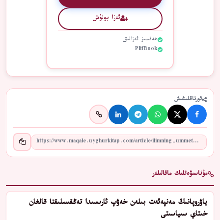
ئەزا بولۇش
ھەقسىز ئەزالىق
PlifBook
ئورتاقلىشىش
مۇناسىۋەتلىك ماقالىلەر
ياۋروپانىڭ مەنپەئەت بىلەن خەۋپ ئارىسىدا تەڭقىسلىقتا قالغان
خىتاي سىياسىتى