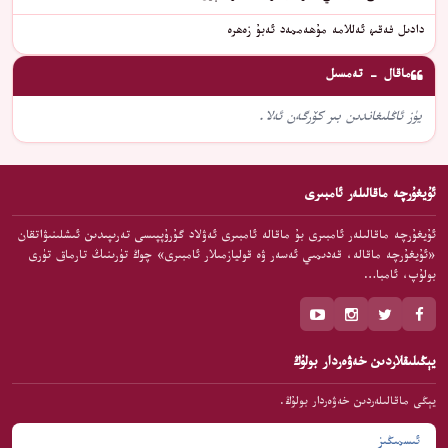
دادىل فەقىھ ئەللامە مۇھەممەد ئەبۇ زەھرە
ماقال - تەمسىل
يۈز ئاڭلىغاندىن بىر كۆرگەن ئەلا.
ئۇيغۇرچە ماقالىلەر ئامبىرى
ئۇيغۇرچە ماقالىلەر ئامبىرى بۇ ماقالە ئامبىرى ئەۋلاد گۇرۇپپىسى تەرىپىدىن ئىشلىنىۋاتقان
«ئۇيغۇرچە ماقالە، قەدىمىي ئەسەر ۋە قوليازمىلار ئامبىرى» چوڭ تۈرىنىڭ تارماق تۈرى
بولۇپ، ئامبا…
يېڭىلىقلاردىن خەۋەردار بولۇڭ
يېڭى ماقالىلەردىن خەۋەردار بولۇڭ.