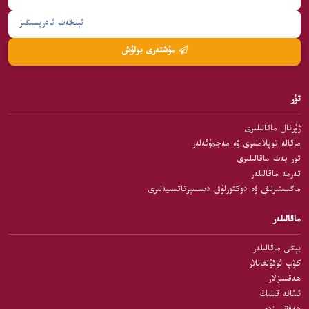
مۇشتەرى بولۇش
تۈر
ژۇرنال ماقالىلىرى
ماقالە توپلاملىرى ۋە مەجمۇئەلەر
تور بەت ماقالىلىرى
تەرمە ماقالىلەر
ماگىستىرلىق ۋە دوكتورلۇق دىسسېرتاتسىيەلىرى
ماقالىلەر
يېڭى ماقالىلەر
كۆپ ئوقۇلغانلار
ھەقسىزلار
ئىئانە قىلىڭ