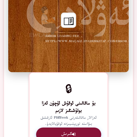
ERROR LOADING FILE -
HTTPS://WWW.MAQALE.UYGHURKITAP.COM/ERROR.PDF
🔒
بۇ ماقالىنى ئوقۇش ئۈچۈن ئەزا
بولۇشىڭىز لازىم
ئەزالار ماقالىلەرنى PlifBook ئارقىلىق
بىۋاستە توربېتىمىزدە ئوقۇيالايدۇ.
كىرىش