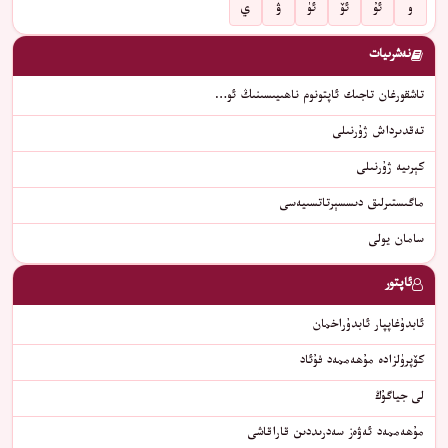
و
ئۇ
ئۆ
ئۈ
ۋ
ي
نەشرىيات
تاشقورغان تاجىك ئاپتونوم ناھىيىسىنىڭ ئو…
تەقدىرداش ژۇرنىلى
كېرىيە ژۇرنىلى
ماگىستىرلىق دىسسېرتاتسىيەسى
سامان يولى
ئاپتور
ئابدۇغاپپار ئابدۇراخمان
كۆپرۈلزادە مۇھەممەد فۇئاد
لى جياگۇڭ
مۇھەممەد ئەۋەز سەدرىددىن قاراقاشى