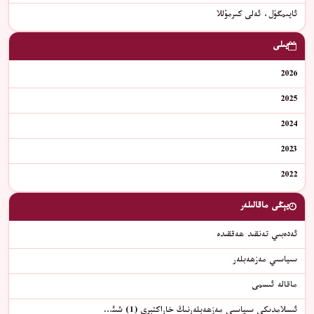
ئايىمگۈل، ئەلى كىرمۇللا
يىلى
2026
2025
2024
2023
2022
يېڭى ماقالىلەر
ئەدەبىي تەنقىد ھەققىدە
سىياسىي مەزھەبلەر
ماقالە ئىسمى
ئىسلامدىكى سىياسىي مەزھەبلەرنىڭ خاراكتېرى (1) شىئ…