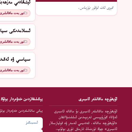
ئېتىقادىي مەزھەبل
قېرى ئات ئوقۇر بۇزماس.
تور بەت ماقالىلىرى
ئىسلامدىكى سىياسىي م
تور بەت ماقالىلىرى
سىياسىي ۋە ئەقىد
تور بەت ماقالىلىرى
ئۇيغۇرچە ماقالىلەر ئامبىرى
يېڭىلىقلاردىن خەۋەردار بولۇڭ
يېڭى ماقالىلەردىن خەۋەردار بولۇ
ئۇيغۇرچە ماقالىلەر ئامبىرى بۇ ماقالە ئامبىرى
ئەۋلاد گۇرۇپپىسى تەرىپىدىن ئىشلىنىۋاتقان
«ئۇيغۇرچە ماقالە، قەدىمىي ئەسەر ۋە قوليازمىلار
ئامبىرى» چوڭ تۈرىنىڭ تارماق تۈرى بولۇپ،