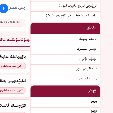
ئۈرۈمچى تارىخ ماتېرىياللىرى 7
ئورتاقلىشىش
دۇنيادا بىرلا خوتەن بار (ئۆچمەس ئىزلار)
ئاپتور
ئائىشە چىچەك
مۇناسىۋەتلىك ماقال
دېنىس سپېلبېرگ
ياۋروپانىڭ مەنپە
يۈسۈپ يۇنۇس
تور بەت ماقالىلىرى
ئابدۇكېرىم سوپى
زۇلپىيە تۇرسۇن
ئەلمۇھەيمىن جەلل
يىلى
تور بەت ماقالىلىرى
2026
كۆپچىلىك ئالىمل
2025