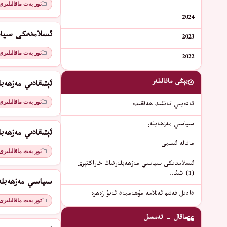
تور بەت ماقالىلىرى
2024
ئىسلامدىكى سىياسىي
2023
تور بەت ماقالىلىرى
2022
يېڭى ماقالىلەر
ئېتىقادىي مەزھەبلەر (2) قەد
تور بەت ماقالىلىرى
ئەدەبىي تەنقىد ھەققىدە
سىياسىي مەزھەبلەر
ئېتىقادىي مەزھەبلەر (1) جە
ماقالە ئىسمى
تور بەت ماقالىلىرى
ئىسلامدىكى سىياسىي مەزھەبلەرنىڭ خاراكتېرى
(1) شىئ…
سىياسىي مەزھەبلە
دادىل فەقىھ ئەللامە مۇھەممەد ئەبۇ زەھرە
تور بەت ماقالىلىرى
ماقال - تەمسىل