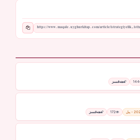
144
ھەقسىز
 - يىل
172
ھەقسىز