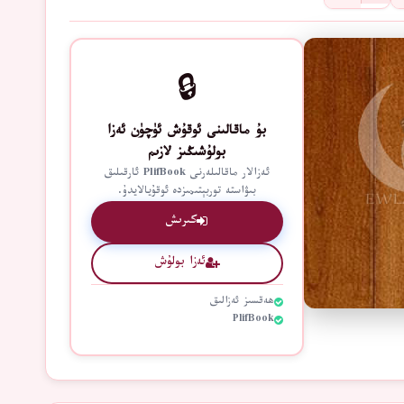
🔒
بۇ ماقالىنى ئوقۇش ئۈچۈن ئەزا
بولۇشىڭىز لازىم
ئەزالار ماقالىلەرنى PlifBook ئارقىلىق
بىۋاستە توربېتىمىزدە ئوقۇيالايدۇ.
كىرىش
ئەزا بولۇش
ھەقسىز ئەزالىق
PlifBook