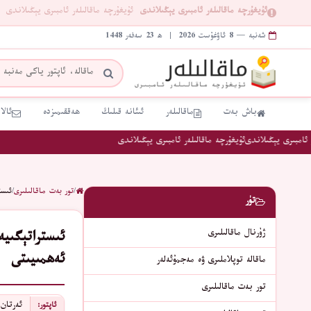
ئۇيغۇرچە ماقالىلەر ئامبىرى يېڭىلاندى
ئۇيغۇرچە ماقالىلەر ئامبىرى يېڭىلاندى
شەنبە — 8 ئاۋغۇست 2026 | ھ 23 سەفەر 1448
باش بەت
ماقالىلەر
ئىئانە قىلىڭ
ھەققىمىزدە
ئالا
امبىرى يېڭىلاندى
ئۇيغۇرچە ماقالىلەر ئامبىرى يېڭىلاندى
/
تور بەت ماقالىلىرى
/
ئىست
تۈر
ژۇرنال ماقالىلىرى
ئىستراتېگىي
ئەھمىيىتى
ماقالە توپلاملىرى ۋە مەجمۇئەلەر
تور بەت ماقالىلىرى
ئەرتان
ئاپتور: