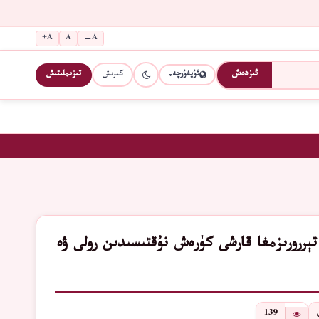
A+
A
A−
كىرىش
تىزىملىتىش
ئىزدەش
ئۇيغۇرچە
 تېررورىزمغا قارشى كۈرەش نۇقتىسىدىن رولى ۋە
139