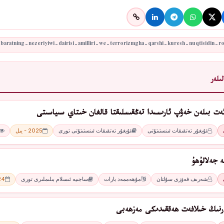
ىلەر
ئەت بىلەن خەۋپ ئارىسىدا تەڭقىسلىقتا قالغان خىتاي سىياسىتى
ئۇيغۇر تەتقىقات ئىنستىتۇتى
ئۇيغۇر تەتقىقات ئىنستىتۇتى تورى
2025 - يىل
ە جەلالۇھۇ
شەرىف فەۋزى سۇلتان
مۇھەممەد بارات
ساجىيە ئىسلام بىلىملىرى تورى
2024
ارنىڭ خىلافەت ھەققىدىكى مەزھەبى