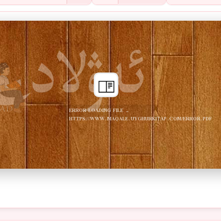
ERROR LOADING FILE -
HTTPS://WWW.MAQALE.UYGHURKITAP.COM/ERROR.PDF