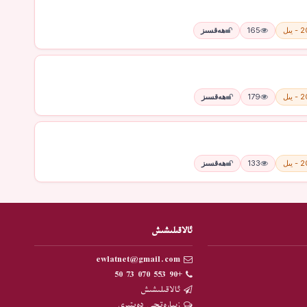
يىل
165
ھەقسىز
يىل
179
ھەقسىز
يىل
133
ھەقسىز
ئالاقىلىشىش
ewlatnet@gmail.com
+90 553 070 73 50
ئالاقىلىشىش
زىيارەتچى دەپتىرى