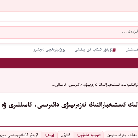
قىلىشىش
ئۇيغۇر كىتاب تور بېكىتى
زىيارەتچى دەپتىرى
راتېگىيەلىك ئىستىخباراتنىڭ نەزەرىيىۋى دائىرىسى، ئامىللى…
ەلىك ئىستىخباراتنىڭ نەزەرىيىۋى دائىرىسى، ئامىللىرى ۋە
 بەشە، مەرۋە سەرەن
ئاقھۇن
ئۇيغۇر ئاكادېمىيەسى تورى
تەرجىمە قىلغۇچى:
ژۇرنال: