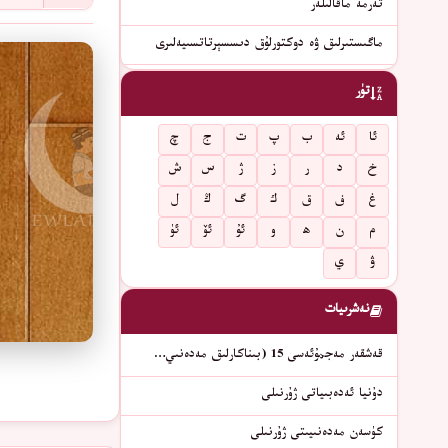
تەرمە ماقالىلەر
ماگىستىرلىق ۋە دوكتورلۇق دىسسېرتاتسىيەلىرى
تۈر
ئا
ئە
ب
پ
ت
ج
چ
خ
د
ر
ز
ژ
س
ش
غ
ف
ق
ك
گ
ڭ
ل
م
ن
ھ
و
ئۇ
ئۆ
ئۈ
ۋ
ي
نەشرىيات
قەشقەر مەجمۇئەسى 15 (بىناكارلىق مەدەنىي…
دۇنيا ئەدەبىياتى ژۇرنىلى
كۈسەن مەدەنىيىتى ژۇرنىلى