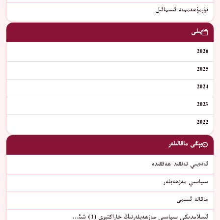
نۇرمۇھەممەد ئىسمائىل
يىلى
2026
2025
2024
2023
2022
يېڭى ماقالىلەر
ئەدەبىي تەنقىد ھەققىدە
سىياسىي مەزھەبلەر
ماقالە ئىسمى
ئىسلامدىكى سىياسىي مەزھەبلەرنىڭ خاراكتېرى (1) شىئ…