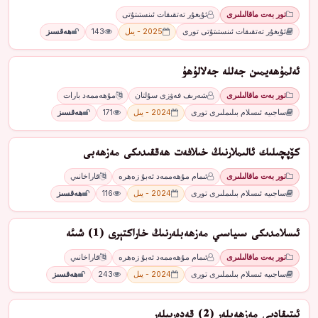
تور بەت ماقالىلىرى
ئۇيغۇر تەتقىقات ئىنستىتۇتى
ئۇيغۇر تەتقىقات ئىنستىتۇتى تورى
2025 - يىل
143
ھەقسىز
ئەلمۇھەيمىن جەللە جەلالۇھۇ
تور بەت ماقالىلىرى
شەرىف فەۋزى سۇلتان
مۇھەممەد بارات
ساجىيە ئىسلام بىلىملىرى تورى
2024 - يىل
171
ھەقسىز
كۆپچىلىك ئالىملارنىڭ خىلافەت ھەققىدىكى مەزھەبى
تور بەت ماقالىلىرى
ئىمام مۇھەممەد ئەبۇ زەھرە
قاراخانىي
ساجىيە ئىسلام بىلىملىرى تورى
2024 - يىل
116
ھەقسىز
ئىسلامدىكى سىياسىي مەزھەبلەرنىڭ خاراكتېرى (1) شىئە
تور بەت ماقالىلىرى
ئىمام مۇھەممەد ئەبۇ زەھرە
قاراخانىي
ساجىيە ئىسلام بىلىملىرى تورى
2024 - يىل
243
ھەقسىز
ئېتىقادىي مەزھەبلەر (2) قەدەرىيلەر