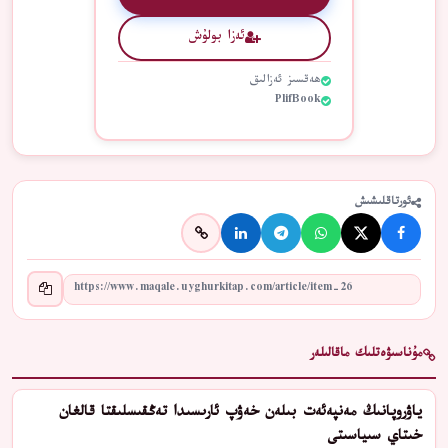
ئەزا بولۇش
ھەقسىز ئەزالىق
PlifBook
ئورتاقلىشىش
مۇناسىۋەتلىك ماقالىلەر
ياۋروپانىڭ مەنپەئەت بىلەن خەۋپ ئارىسىدا تەڭقىسلىقتا قالغان
خىتاي سىياسىتى