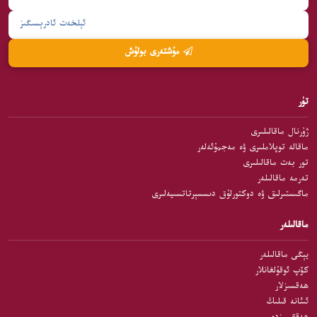
مۇشتەرى بولۇش
تۈر
ژۇرنال ماقالىلىرى
ماقالە توپلاملىرى ۋە مەجمۇئەلەر
تور بەت ماقالىلىرى
تەرمە ماقالىلەر
ماگىستىرلىق ۋە دوكتورلۇق دىسسېرتاتسىيەلىرى
ماقالىلەر
يېڭى ماقالىلەر
كۆپ ئوقۇلغانلار
ھەقسىزلار
ئىئانە قىلىڭ