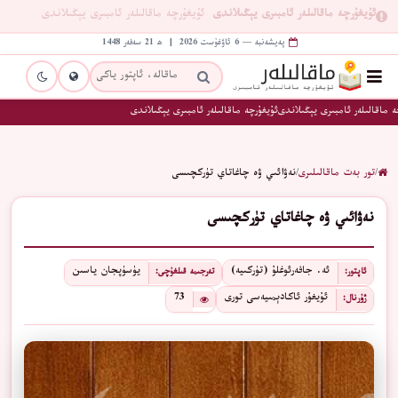
ئۇيغۇرچە ماقالىلەر ئامبىرى يېڭىلاندى
ئۇيغۇرچە ماقالىلەر ئامبىرى يېڭىلاندى
پەيشەنبە — 6 ئاۋغۇست 2026 | ھ 21 سەفەر 1448
ە ماقالىلەر ئامبىرى يېڭىلاندى
ئۇيغۇرچە ماقالىلەر ئامبىرى يېڭىلاندى
/
تور بەت ماقالىلىرى
/
ﻧﻪﯞﺍﺋﯩﻲ ﯞﻩ ﭼﺎﻏﺎﺗﺎﻱ ﺗﯜﺭﻛﭽﯩﺴﻰ
ﻧﻪﯞﺍﺋﯩﻲ ﯞﻩ ﭼﺎﻏﺎﺗﺎﻱ ﺗﯜﺭﻛﭽﯩﺴﻰ
ئە. ﺟﺎﻓﻪﺭﺋﻮﻏﻠﯘ (تۈركىيە)
ﻳﯜﺳﯜﭘﺠﺎﻥ ﻳﺎﺳﯩﻦ
ئاپتور:
تەرجىمە قىلغۇچى:
ئۇيغۇر ئاكادېمىيەسى تورى
73
ژۇرنال: