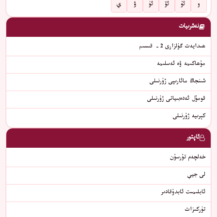
و
ئۇ
ئۆ
ئۈ
ۋ
ي
نەشرىيات
ھىدايەت گۈلزارى 2- قىسىم
مۇھاكىمە ۋە ئەسلىمە
شىنجاڭ مائارىپى ژۇرنىلى
قومۇل ئەدەبىياتى ژۇرنىلى
كېرىيە ژۇرنىلى
ئاپتور
خەلچەم تۇرسۇن
لى جيې
ئابلىمىت ئابدۇقادىر
تۈركىزات