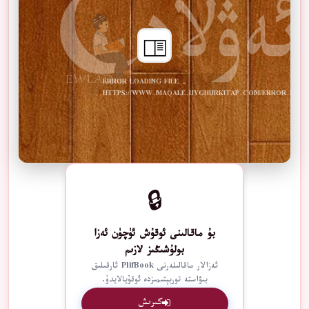
ERROR LOADING FILE -
HTTPS://WWW.MAQALE.UYGHURKITAP.COM/ERROR.PDF
🔒
بۇ ماقالىنى ئوقۇش ئۈچۈن ئەزا
بولۇشىڭىز لازىم
ئەزالار ماقالىلەرنى PlifBook ئارقىلىق
بىۋاستە توربېتىمىزدە ئوقۇيالايدۇ.
كىرىش