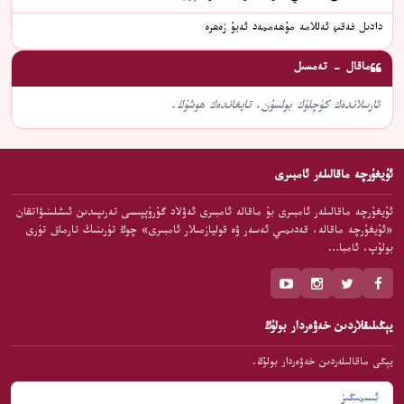
دادىل فەقىھ ئەللامە مۇھەممەد ئەبۇ زەھرە
ماقال - تەمسىل
ئارسلاندەك كۈچلۈك بولسۇن، تايغاندەك ھوشۇڭ.
ئۇيغۇرچە ماقالىلەر ئامبىرى
ئۇيغۇرچە ماقالىلەر ئامبىرى بۇ ماقالە ئامبىرى ئەۋلاد گۇرۇپپىسى تەرىپىدىن ئىشلىنىۋاتقان
«ئۇيغۇرچە ماقالە، قەدىمىي ئەسەر ۋە قوليازمىلار ئامبىرى» چوڭ تۈرىنىڭ تارماق تۈرى
بولۇپ، ئامبا…
يېڭىلىقلاردىن خەۋەردار بولۇڭ
يېڭى ماقالىلەردىن خەۋەردار بولۇڭ.