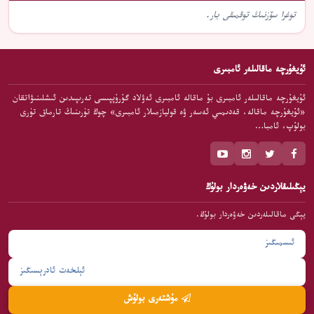
توغرا سۆزنىڭ توقمىقى بار.
ئۇيغۇرچە ماقالىلەر ئامبىرى
ئۇيغۇرچە ماقالىلەر ئامبىرى بۇ ماقالە ئامبىرى ئەۋلاد گۇرۇپپىسى تەرىپىدىن ئىشلىنىۋاتقان
«ئۇيغۇرچە ماقالە، قەدىمىي ئەسەر ۋە قوليازمىلار ئامبىرى» چوڭ تۈرىنىڭ تارماق تۈرى
بولۇپ، ئامبا…
يېڭىلىقلاردىن خەۋەردار بولۇڭ
يېڭى ماقالىلەردىن خەۋەردار بولۇڭ.
مۇشتەرى بولۇش