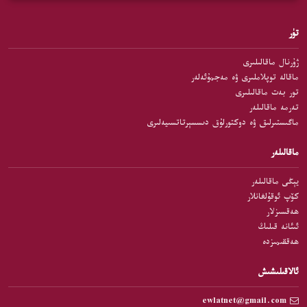
تۈر
ژۇرنال ماقالىلىرى
ماقالە توپلاملىرى ۋە مەجمۇئەلەر
تور بەت ماقالىلىرى
تەرمە ماقالىلەر
ماگىستىرلىق ۋە دوكتورلۇق دىسسېرتاتسىيەلىرى
ماقالىلەر
يېڭى ماقالىلەر
كۆپ ئوقۇلغانلار
ھەقسىزلار
ئىئانە قىلىڭ
ھەققىمىزدە
ئالاقىلىشىش
ewlatnet@gmail.com