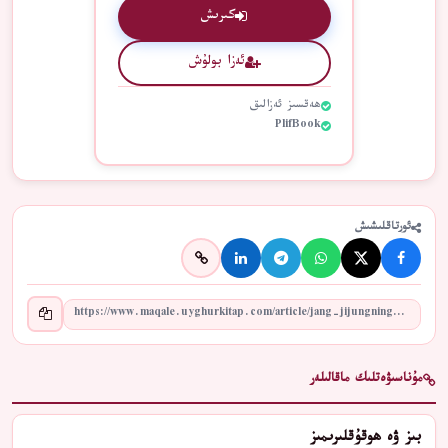
كىرىش
ئەزا بولۇش
ھەقسىز ئەزالىق
PlifBook
ئورتاقلىشىش
مۇناسىۋەتلىك ماقالىلەر
بىز ۋە ھوقۇقلىرىمىز