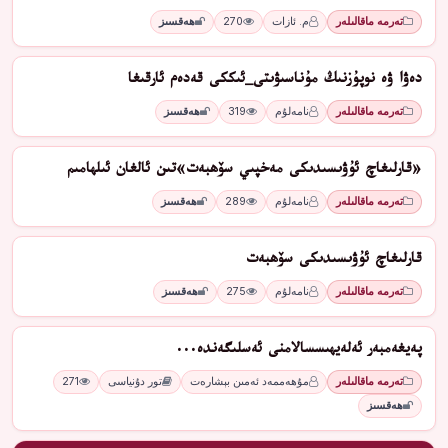
تەرمە ماقالىلەر
م. ئازات
270
ھەقسىز
دەۋا ۋە نوپۇزنىڭ مۇناسىۋىتى_ئىككى قەدەم ئارقىغا
تەرمە ماقالىلەر
نامەلۇم
319
ھەقسىز
«قارلىغاچ ئۇۋىسىدىكى مەخپىي سۆھبەت»تىن ئالغان ئىلھامىم
تەرمە ماقالىلەر
نامەلۇم
289
ھەقسىز
قارلىغاچ ئۇۋىسىدىكى سۆھبەت
تەرمە ماقالىلەر
نامەلۇم
275
ھەقسىز
پەيغەمبەر ئەلەيھىسسالامنى ئەسلىگەندە...
تەرمە ماقالىلەر
مۇھەممەد ئەمىن بېشارەت
تور دۇنياسى
271
ھەقسىز