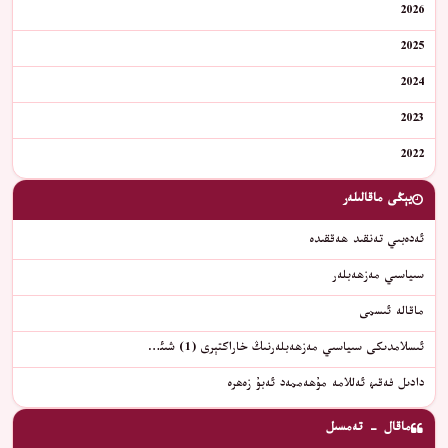
2026
2025
2024
2023
2022
يېڭى ماقالىلەر
ئەدەبىي تەنقىد ھەققىدە
سىياسىي مەزھەبلەر
ماقالە ئىسمى
ئىسلامدىكى سىياسىي مەزھەبلەرنىڭ خاراكتېرى (1) شىئ…
دادىل فەقىھ ئەللامە مۇھەممەد ئەبۇ زەھرە
ماقال - تەمسىل