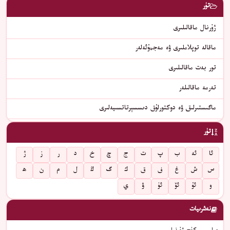
تۈر
ژۇرنال ماقالىلىرى
ماقالە توپلاملىرى ۋە مەجمۇئەلەر
تور بەت ماقالىلىرى
تەرمە ماقالىلەر
ماگىستىرلىق ۋە دوكتورلۇق دىسسېرتاتسىيەلىرى
تۈر
ئا
ئە
ب
پ
ت
ج
چ
خ
د
ر
ز
ژ
س
ش
غ
ف
ق
ك
گ
ڭ
ل
م
ن
ھ
و
ئۇ
ئۆ
ئۈ
ۋ
ي
نەشرىيات