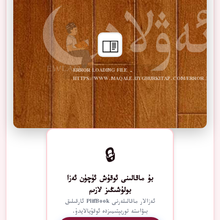
ERROR LOADING FILE -
HTTPS://WWW.MAQALE.UYGHURKITAP.COM/ERROR.PDF
🔒
بۇ ماقالىنى ئوقۇش ئۈچۈن ئەزا
بولۇشىڭىز لازىم
ئەزالار ماقالىلەرنى PlifBook ئارقىلىق
بىۋاستە توربېتىمىزدە ئوقۇيالايدۇ.