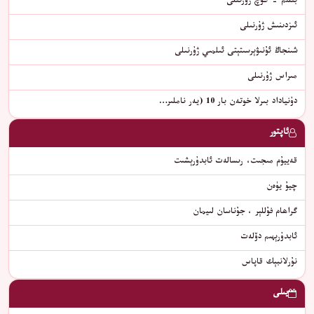
بىلىم - كۈچ ژۇرنىلى
ئىزدىنىش ژۇرنىلى
شىنجاڭ ئۇنىۋېرسىتېتى ئىلمىي ژۇرنىلى
مىراس ژۇرنىلى
دۇنياداد بىرلا خوتەن بار 10 (يەر ناملىر…
ئاپتور
قەييۇم مىجىت، رىسالەت ئابدۇرېشىت
چيۇ يۈەن
گراھام فۇللېر ، جۇناسان لىيمان
ﺋﺎﺑﺪﯗﺭﯦﮫﯩﻢ ﺩﯙﻟﻪﺕ
نۇرلانبېك قاپاس
يىلى