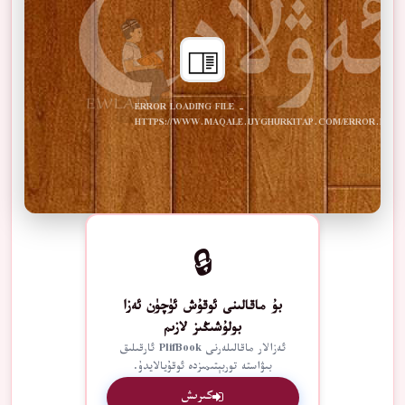
ERROR LOADING FILE -
HTTPS://WWW.MAQALE.UYGHURKITAP.COM/ERROR.PDF
🔒
بۇ ماقالىنى ئوقۇش ئۈچۈن ئەزا
بولۇشىڭىز لازىم
ئەزالار ماقالىلەرنى PlifBook ئارقىلىق
بىۋاستە توربېتىمىزدە ئوقۇيالايدۇ.
كىرىش