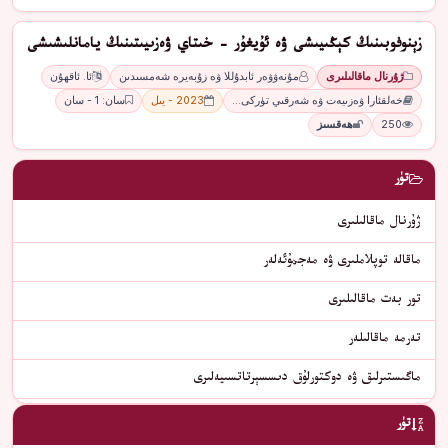
زېنوفوبىنىڭ كېڭىيىشى ۋە ئۇيغۇر - خىتاي ۋەزىيىتىنىڭ يامانلىشىشى
ژۇرنال ماقالىلىرى
مۇنەۋۋەر ئابدۇللا ۋە زۇبەيرە شەمسىدىن
ئا. ئاقھۇن
خەلقئارا ۋەزىيەت ۋە شەرقىي تۈركى…
2023 - يىل
سان: 1 - سان
250
ھەقسىز
تۈر
ژۇرنال ماقالىلىرى
ماقالە توپلاملىرى ۋە مەجمۇئەلەر
تور بەت ماقالىلىرى
تەرمە ماقالىلەر
ماگىستىرلىق ۋە دوكتورلۇق دىسسېرتاتسىيەلىرى
تۈر