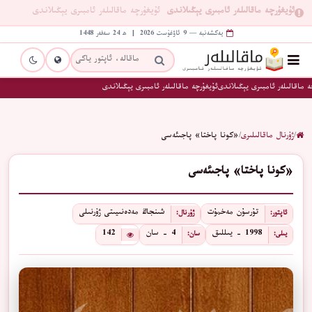
ئۇيغۇرچە ماقالىلەر ئامبىرى يېڭىلاندى
ئۇيغۇرچە ماقالىلەر ئامبىرى يېڭىلاندى
يەكشەنبە — 9 ئاۋغۇست 2026 | ھ 24 سەفەر 1448
 ماقالىلەر ئامبىرى يېڭىلاندى
ئۇيغۇرچە ماقالىلەر ئامبىرى يېڭىلاندى
/
ژۇرنال ماقالىلىرى
/
«كونا پاختا» پاجىئەسى
«كونا پاختا» پاجىئەسى
تۇرسۇن مەخمۇت
شىنجاڭ مەدەنىيىتى ژۇرنىلى
ئاپتور:
ژۇرنال:
1998 - يىللىق
4 - سان
142
يىلى:
سان: