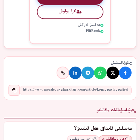
ئەزا بولۇش
ھەقسىز ئەزالىق
PlifBook
ئورتاقلىشىش
مۇناسىۋەتلىك ماقالىلەر
مەسىلىنى قانداق ھەل قىلىمىز؟
ژۇرنال ماقالىلىرى
ئابدۇرېھىم دۆلەت