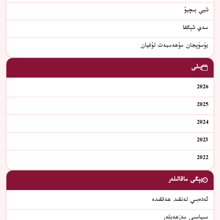
شيې يىچيۇ
سەي شېڭفا
يۈسۈپجان مۇھەممەت تۇغيان
يىلى
2026
2025
2024
2023
2022
يېڭى ماقالىلەر
ئەدەبىي تەنقىد ھەققىدە
سىياسىي مەزھەبلەر