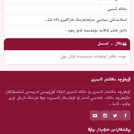
ماقالە ئىسمى
ئىسلامدىكى سىياسىي مەزھەبلەرنىڭ خاراكتېرى (1) شىئ…
دادىل فەقىھ ئەللامە مۇھەممەد ئەبۇ زەھرە
ماقال - تەمسىل
چۈجە باققان توخۇنىڭ مەيدىسىدە تۈكى يوق.
ئۇيغۇرچە ماقالىلەر ئامبىرى
ئۇيغۇرچە ماقالىلەر ئامبىرى بۇ ماقالە ئامبىرى ئەۋلاد گۇرۇپپىسى تەرىپىدىن ئىشلىنىۋاتقان
«ئۇيغۇرچە ماقالە، قەدىمىي ئەسەر ۋە قوليازمىلار ئامبىرى» چوڭ تۈرىنىڭ تارماق تۈرى
بولۇپ، ئامبا…
يېڭىلىقلاردىن خەۋەردار بولۇڭ