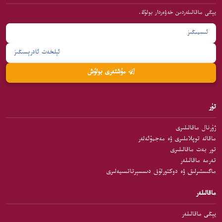
يېڭى ماقالىلەردىن خەۋەردار بولۇڭ.
مۇشتەرى بولۇش
تۈر
ژۇرنال ماقالىلىرى
ماقالە توپلاملىرى ۋە مەجمۇئەلەر
تور بەت ماقالىلىرى
تەرمە ماقالىلەر
ماگىستىرلىق ۋە دوكتورلۇق دىسسېرتاتسىيەلىرى
ماقالىلەر
يېڭى ماقالىلەر