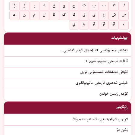
ئا
ئە
ب
پ
ت
ج
چ
خ
د
ر
ز
ژ
س
ش
غ
ف
ق
ك
گ
ڭ
ل
م
ن
ھ
و
ئۇ
ئۆ
ئۈ
ۋ
ي
نەشرىيات
قەشقەر مەجمۇئەسى 23 (خەلق ئېغىر ئەدەبىي…
ئاۋات تارىخى ماتېرىياللىرى 1
ئۇيغۇر تەتقىقات ئىنستىتۇتى تورى
خوتەن شەھىرى تارىخى ماتېرىياللىرى
گۆھەر زىمىن خوتەن
ئاپتور
گۈلمىرە ئىمامھەسەن، ئەسقەر ھەمدۇللا
يۇەن شۇ