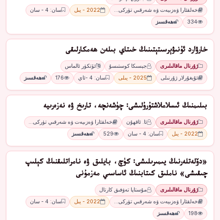
خەلقئارا ۋەزىيەت ۋە شەرقىي تۈركى…
2022 - يىل
سان: 4 - سان
334
ھەقسىز
ﺧﺎﺭﯞﺍﺭﺩ ﺋﯘﻧﯩﯟﯦﺮﺳﯩﺘﯧﺘﯩﻨﯩﯔ ﺧﯩﺘﺎﻱ ﺑﯩﻠﻪﻥ ھەمكارلىقى
ژۇرنال ماقالىلىرى
ﺟﯧﺴﯩﻜﺎ ﻛﻮﺳﺘﯩﺴﯘ
ﺋﯚﺗﻜﯜﺭ ﺋﺎﻟﻤﺎﺱ
ئۇيغۇرلار ژۇرنىلى
2025 - يىلى
سان: 4 -ئاي
176
ھەقسىز
بىلىمنىڭ ئىسلاملاشتۇرۇلىشى: چۈشەنچە، تارىخ ۋە نەزەرىيە
ژۇرنال ماقالىلىرى
ئا. ئاقھۇن
خەلقئارا ۋەزىيەت ۋە شەرقىي تۈركى…
2022 - يىل
سان: 4 - سان
529
ھەقسىز
«دۆلەتلەرنىڭ يىمىرىلىشى: كۈچ، بايلىق ۋە نامراتلىقنىڭ كېلىپ
چىقىشى» ناملىق كىتابنىڭ ئاساسىي مەزمۇنى
ژۇرنال ماقالىلىرى
مۇستاپا تەۋفىق كارتال
خەلقئارا ۋەزىيەت ۋە شەرقىي تۈركى…
2022 - يىل
سان: 4 - سان
198
ھەقسىز