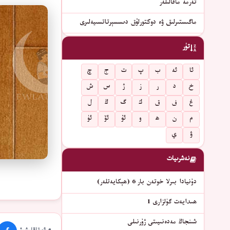
تەرمە ماقالىلەر
ماگىستىرلىق ۋە دوكتورلۇق دىسسېرتاتسىيەلىرى
تۈر
ئا
ئە
ب
پ
ت
ج
چ
خ
د
ر
ز
ژ
س
ش
غ
ف
ق
ك
گ
ڭ
ل
م
ن
ھ
و
ئۇ
ئۆ
ئۈ
ۋ
ي
نەشرىيات
دۇنيادا بىرلا خوتەن بار 6 (ھېكايەتلەر)
ھىدايەت گۈلزارى 1
شىنجاڭ مەدەنىيىتى ژۇرنىلى