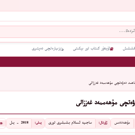
قىلىشىش
ئۇيغۇر كىتاب تور بېكىتى
زىيارەتچى دەپتىرى
ھىد دەۋەتچى مۇھەممەد غەززالى
ەتچى مۇھەممەد غەززالى
مۇھەددىس
ساجىيە ئىسلام بىلىملىرى تورى
2018 - يىل
ژۇرنال:
يىلى: