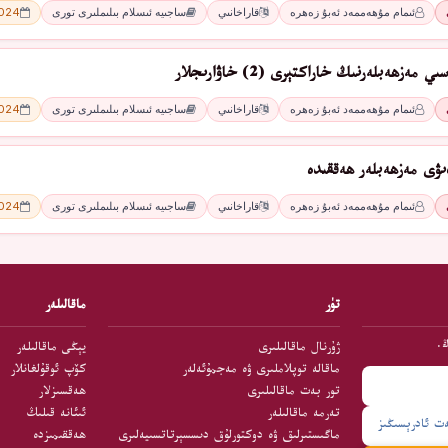
ئىمام مۇھەممەد ئەبۇ زەھرە
قاراخانىي
ساجىيە ئىسلام بىلىملىرى تورى
2024 - 
ەزھەبلەرنىڭ خاراكتېرى (2) خاۋارىجلار
ئىمام مۇھەممەد ئەبۇ زەھرە
قاراخانىي
ساجىيە ئىسلام بىلىملىرى تورى
2024 - 
ىۋى مەزھەبلەر ھەققىدە
ئىمام مۇھەممەد ئەبۇ زەھرە
قاراخانىي
ساجىيە ئىسلام بىلىملىرى تورى
2024 - 
تۈر
ماقالىلەر
ڭ.
ژۇرنال ماقالىلىرى
يېڭى ماقالىلەر
ماقالە توپلاملىرى ۋە مەجمۇئەلەر
كۆپ ئوقۇلغانلار
تور بەت ماقالىلىرى
ھەقسىزلار
تەرمە ماقالىلەر
ئىئانە قىلىڭ
ماگىستىرلىق ۋە دوكتورلۇق دىسسېرتاتسىيەلىرى
ھەققىمىزدە