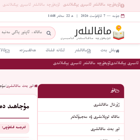
ئۇيغۇرچە ماقالىلەر ئامبىرى يېڭىلاندى
ئۇيغۇرچە ماقالىلەر ئامبىرى يېڭىلاندى
جۈمە — 7 ئاۋغۇست 2026 | ھ 22 سەفەر 1448
باش بەت
ماقالىلەر
ئىئانە قىلىڭ
ھەققىمىزدە
ئالا
امبىرى يېڭىلاندى
ئۇيغۇرچە ماقالىلەر ئامبىرى يېڭىلاندى
/
تور بەت ماقالىلىرى
/
مۇجا
تۈر
ژۇرنال ماقالىلىرى
مۇجاھىد دەۋ
ماقالە توپلاملىرى ۋە مەجمۇئەلەر
تەرجىمە قىلغۇچى:
تور بەت ماقالىلىرى