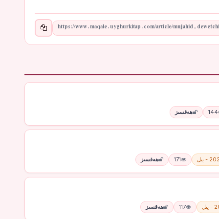
144
ھەقسىز
 - يىل
171
ھەقسىز
يىل
117
ھەقسىز