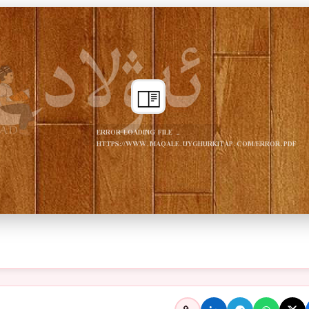
ERROR LOADING FILE -
HTTPS://WWW.MAQALE.UYGHURKITAP.COM/ERROR.PDF