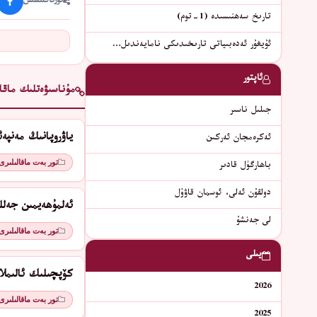
ئورتاقلىشىش
تارىخ سەھنىسىدە (1-توم)
ئۇيغۇر ئەدەبىياتى تارىخىدىكى نامايەندىل…
ئاپتور
مۇناسىۋەتلىك ماقال
جىلىل ناسىر
ياۋروپانىڭ مەنپە
ئەكرەمجان ئەركىن
تور بەت ماقالىلىرى
باھارگۈل قادىر
دولقۇن ئەلى، ئوسمان قاۋۇل
ئەلمۇھەيمىن جەلل
لى جەنشۇ
تور بەت ماقالىلىرى
يىلى
كۆپچىلىك ئالىمل
2026
تور بەت ماقالىلىرى
2025