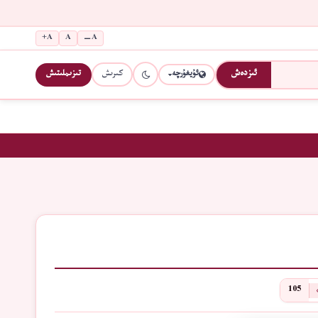
A+
A
A−
كىرىش
تىزىملىتىش
ئىزدەش
ئۇيغۇرچە
105