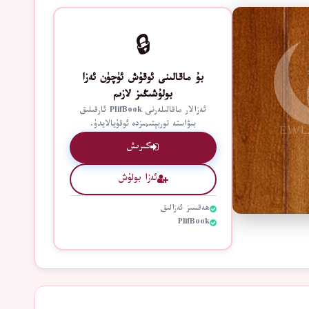
🔒
بۇ ماقالىنى ئوقۇش ئۈچۈن ئەزا
بولۇشىڭىز لازىم
ئەزالار ماقالىلەرنى PlifBook ئارقىلىق
بىۋاستە توربېتىمىزدە ئوقۇيالايدۇ.
كىرىش
ئەزا بولۇش
ھەقسىز ئەزالىق
PlifBook