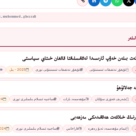
ىلەر
ئەت بىلەن خەۋپ ئارىسىدا تەڭقىسلىقتا قالغان خىتاي سىياسىتى
ئۇيغۇر تەتقىقات ئىنستىتۇتى
ئۇيغۇر تەتقىقات ئىنستىتۇتى تورى
2025 - يىل
ە جەلالۇھۇ
شەرىف فەۋزى سۇلتان
مۇھەممەد بارات
ساجىيە ئىسلام بىلىملىرى تورى
2024
ارنىڭ خىلافەت ھەققىدىكى مەزھەبى
ئىمام مۇھەممەد ئەبۇ زەھرە
قاراخانىي
ساجىيە ئىسلام بىلىملىرى تورى
2024 - 