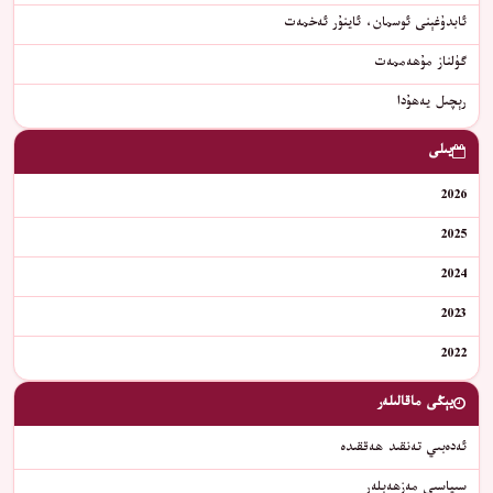
ئابدۇغېنى ئوسمان، ئاينۇر ئەخمەت
گۈلناز مۇھەممەت
ﺭﯦﭽﯩﻞ ﻳﻪﮬﯘﺩﺍ
يىلى
2026
2025
2024
2023
2022
يېڭى ماقالىلەر
ئەدەبىي تەنقىد ھەققىدە
سىياسىي مەزھەبلەر