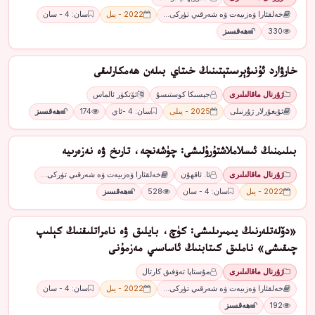
خەلقئارا ۋەزىيەت ۋە شەرقىي تۈركى…
2022 - يىل
سان: 4 - سان
330
ھەقسىز
ﺧﺎﺭﯞﺍﺭﺩ ﺋﯘﻧﯩﯟﯦﺮﺳﯩﺘﯧﺘﯩﻨﯩﯔ ﺧﯩﺘﺎﻱ ﺑﯩﻠﻪﻥ ھەمكارلىقى
ژۇرنال ماقالىلىرى
ﺟﯧﺴﯩﻜﺎ ﻛﻮﺳﺘﯩﺴﯘ
ﺋﯚﺗﻜﯜﺭ ﺋﺎﻟﻤﺎﺱ
ئۇيغۇرلار ژۇرنىلى
2025 - يىلى
سان: 4 -ئاي
174
ھەقسىز
بىلىمنىڭ ئىسلاملاشتۇرۇلىشى: چۈشەنچە، تارىخ ۋە نەزەرىيە
ژۇرنال ماقالىلىرى
ئا. ئاقھۇن
خەلقئارا ۋەزىيەت ۋە شەرقىي تۈركى…
2022 - يىل
سان: 4 - سان
528
ھەقسىز
«دۆلەتلەرنىڭ يىمىرىلىشى: كۈچ، بايلىق ۋە نامراتلىقنىڭ كېلىپ
چىقىشى» ناملىق كىتابنىڭ ئاساسىي مەزمۇنى
ژۇرنال ماقالىلىرى
مۇستاپا تەۋفىق كارتال
خەلقئارا ۋەزىيەت ۋە شەرقىي تۈركى…
2022 - يىل
سان: 4 - سان
192
ھەقسىز