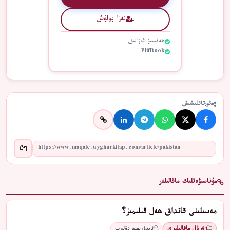
ئەزا بولۇش
ھەقسىز ئەزالىق
PlifBook
ئورتاقلىشىش
مۇناسىۋەتلىك ماقالىلەر
مەسىلىنى قانداق ھەل قىلىمىز؟
ژۇرنال ماقالىلىرى
ئابدۇرېھىم دۆلەت