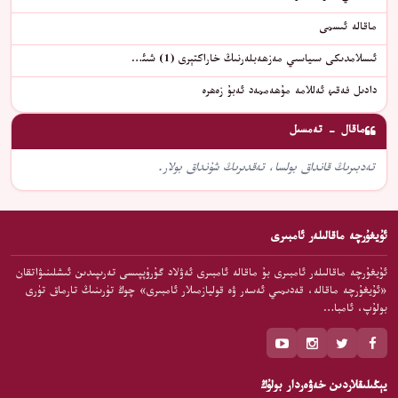
ماقالە ئىسمى
ئىسلامدىكى سىياسىي مەزھەبلەرنىڭ خاراكتېرى (1) شىئ…
دادىل فەقىھ ئەللامە مۇھەممەد ئەبۇ زەھرە
ماقال - تەمسىل
تەدبىرىڭ قانداق بولسا، تەقدىرىڭ شۇنداق بولار.
ئۇيغۇرچە ماقالىلەر ئامبىرى
ئۇيغۇرچە ماقالىلەر ئامبىرى بۇ ماقالە ئامبىرى ئەۋلاد گۇرۇپپىسى تەرىپىدىن ئىشلىنىۋاتقان
«ئۇيغۇرچە ماقالە، قەدىمىي ئەسەر ۋە قوليازمىلار ئامبىرى» چوڭ تۈرىنىڭ تارماق تۈرى
بولۇپ، ئامبا…
يېڭىلىقلاردىن خەۋەردار بولۇڭ