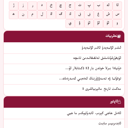
ئا
ئە
ب
پ
ت
ج
چ
خ
د
ر
ز
ژ
س
ش
غ
ف
ق
ك
گ
ڭ
ل
م
ن
ھ
و
ئۇ
ئۆ
ئۈ
ۋ
ي
نەشرىيات
ئىلىم ئۆلمەيدۇ ئالىم ئۆلمەيدۇ
ئۇيغۇرشۇناسلىق تەتقىقاتىدىن تامچە
دۇنيادا بىرلا خوتەن بار 12 (كىتابلار ئۇ…
توقۇلما ۋە تەسەۋۋۇرنىڭ ئەدەبىي ئەسەردىك…
مەكىت تارىخ ماتېرىياللىرى 1
ئاپتور
ئادىل ھاجى كېرىم، ئابدۇلھېكىم ما جيې
ئابدىرىيىم سابىت