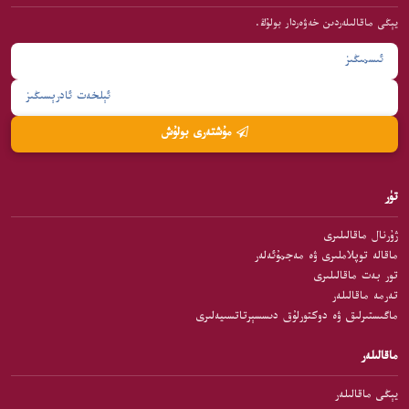
يېڭى ماقالىلەردىن خەۋەردار بولۇڭ.
مۇشتەرى بولۇش
تۈر
ژۇرنال ماقالىلىرى
ماقالە توپلاملىرى ۋە مەجمۇئەلەر
تور بەت ماقالىلىرى
تەرمە ماقالىلەر
ماگىستىرلىق ۋە دوكتورلۇق دىسسېرتاتسىيەلىرى
ماقالىلەر
يېڭى ماقالىلەر