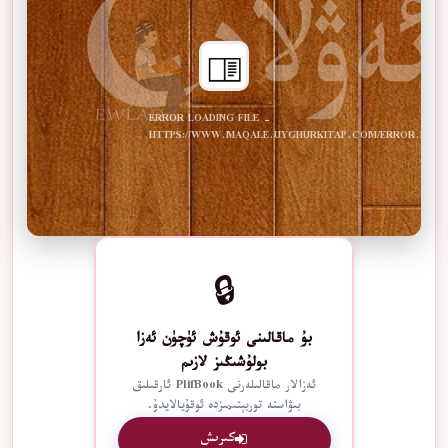
ERROR LOADING FILE -
HTTPS://WWW.MAQALE.UYGHURKITAP.COM/ERROR.PDF
🔒
بۇ ماقالىنى ئوقۇش ئۈچۈن ئەزا
بولۇشىڭىز لازىم
ئەزالار ماقالىلەرنى PlifBook ئارقىلىق
بىۋاستە توربېتىمىزدە ئوقۇيالايدۇ.
كىرىش