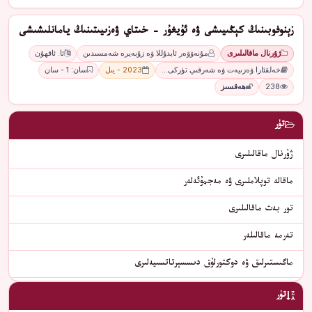
زېنوفوبىنىڭ كېڭىيىشى ۋە ئۇيغۇر - خىتاي ۋەزىيىتىنىڭ يامانلىشىشى
ژۇرنال ماقالىلىرى
مۇنەۋۋەر ئابدۇللا ۋە زۇبەيرە شەمسىدىن
ئا. ئاقھۇن
خەلقئارا ۋەزىيەت ۋە شەرقىي تۈركى…
2023 - يىل
سان: 1 - سان
238
ھەقسىز
تۈر
ژۇرنال ماقالىلىرى
ماقالە توپلاملىرى ۋە مەجمۇئەلەر
تور بەت ماقالىلىرى
تەرمە ماقالىلەر
ماگىستىرلىق ۋە دوكتورلۇق دىسسېرتاتسىيەلىرى
تۈر