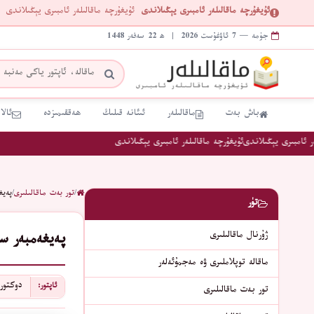
ئۇيغۇرچە ماقالىلەر ئامبىرى يېڭىلاندى
ئۇيغۇرچە ماقالىلەر ئامبىرى يېڭىلاندى
جۈمە — 7 ئاۋغۇست 2026 | ھ 22 سەفەر 1448
باش بەت
ماقالىلەر
ئىئانە قىلىڭ
ھەققىمىزدە
ئالا
ئامبىرى يېڭىلاندى
ئۇيغۇرچە ماقالىلەر ئامبىرى يېڭىلاندى
/
تور بەت ماقالىلىرى
/
پەيغ
تۈر
ژۇرنال ماقالىلىرى
پەيغەمبەر سە
ماقالە توپلاملىرى ۋە مەجمۇئەلەر
دوكتور
ئاپتور:
تور بەت ماقالىلىرى