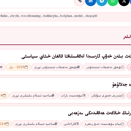
ىلەر
ئەت بىلەن خەۋپ ئارىسىدا تەڭقىسلىقتا قالغان خىتاي سىياسىتى
ئۇيغۇر تەتقىقات ئىنستىتۇتى
ئۇيغۇر تەتقىقات ئىنستىتۇتى تورى
2025 - يىل
ە جەلالۇھۇ
شەرىف فەۋزى سۇلتان
مۇھەممەد بارات
ساجىيە ئىسلام بىلىملىرى تورى
2024
ارنىڭ خىلافەت ھەققىدىكى مەزھەبى
ئىمام مۇھەممەد ئەبۇ زەھرە
قاراخانىي
ساجىيە ئىسلام بىلىملىرى تورى
2024 - 