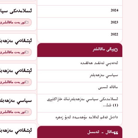
2024
ئىسلامدىكى سىياسىي
تور بەت ماقالىلىرى
2023
2022
ئېتىقادىي مەزھەبلەر (2) قەد
يېڭى ماقالىلەر
تور بەت ماقالىلىرى
ئەدەبىي تەنقىد ھەققىدە
ئېتىقادىي مەزھەبلەر (1) جە
سىياسىي مەزھەبلەر
تور بەت ماقالىلىرى
ماقالە ئىسمى
ئىسلامدىكى سىياسىي مەزھەبلەرنىڭ خاراكتېرى
سىياسىي مەزھەبلە
(1) شىئ…
تور بەت ماقالىلىرى
دادىل فەقىھ ئەللامە مۇھەممەد ئەبۇ زەھرە
ئېتىقادىي مەزھەبل
ماقال - تەمسىل