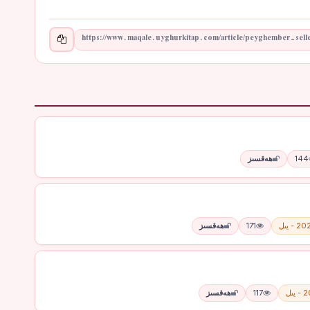
144
ھەقسىز
 - يىل
171
ھەقسىز
يىل
117
ھەقسىز