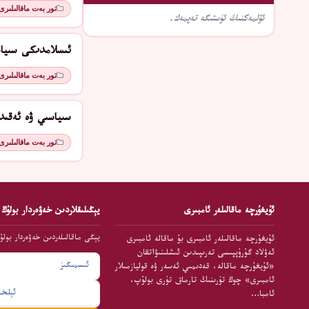
تور بەت ماقالىلىرى
ئۆلمەكنىڭ ئۈستىگە تەپمەك.
ئىسلامدىكى سىياسىي م
تور بەت ماقالىلىرى
سىياسىي ۋە ئەقىد
تور بەت ماقالىلىرى
ئۇيغۇرچە ماقالىلەر ئامبىرى
يېڭىلىقلاردىن خەۋەردار بولۇڭ
يېڭى ماقالىلەردىن خەۋەردار بولۇ
ئۇيغۇرچە ماقالىلەر ئامبىرى بۇ ماقالە ئامبىرى
ئەۋلاد گۇرۇپپىسى تەرىپىدىن ئىشلىنىۋاتقان
«ئۇيغۇرچە ماقالە، قەدىمىي ئەسەر ۋە قوليازمىلار
ئامبىرى» چوڭ تۈرىنىڭ تارماق تۈرى بولۇپ،
ئامبا…