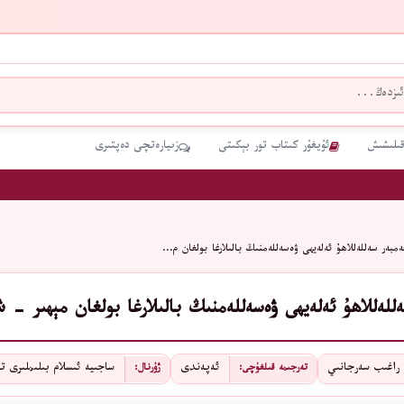
قىلىشىش
ئۇيغۇر كىتاب تور بېكىتى
زىيارەتچى دەپتىرى
ەمبەر سەللەللاھۇ ئەلەيھى ۋەسەللەمنىڭ بالىلارغا بولغان م…
للەللاھۇ ئەلەيھى ۋەسەللەمنىڭ بالىلارغا بولغان مېھىر - 
 راغىب سەرجانىي
ئەپەندى
ساجىيە ئىسلام بىلىملىرى ت
تەرجىمە قىلغۇچى:
ژۇرنال: