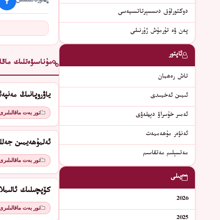
ئورتاقلىشىش
دوكتورلۇق دىسسېرتاتسىيەسى
پەن ۋە تۇرمۇش ژۇرنىلى
ئاپتور
مۇناسىۋەتلىك ماقال
تاش رەھمان
ياۋروپانىڭ مەنپە
ئىمىن ئەخمىدى
تور بەت ماقالىلىرى
ئەمىر خۇسراۋ دېھلەۋى
ئەنۋەر مۇھەممەت
ئەلمۇھەيمىن جەلل
مەتسېلىم مەتقاسىم
تور بەت ماقالىلىرى
يىلى
كۆپچىلىك ئالىمل
2026
تور بەت ماقالىلىرى
2025