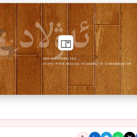
ERROR LOADING FILE -
HTTPS://WWW.MAQALE.UYGHURKITAP.COM/ERROR.PDF