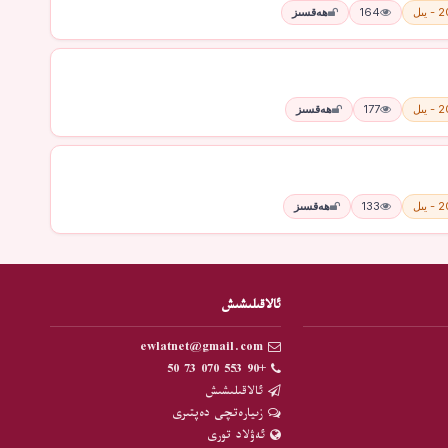
يىل
164
ھەقسىز
يىل
177
ھەقسىز
يىل
133
ھەقسىز
ئالاقىلىشىش
ewlatnet@gmail.com
+90 553 070 73 50
ئالاقىلىشىش
زىيارەتچى دەپتىرى
ئەۋلاد تورى