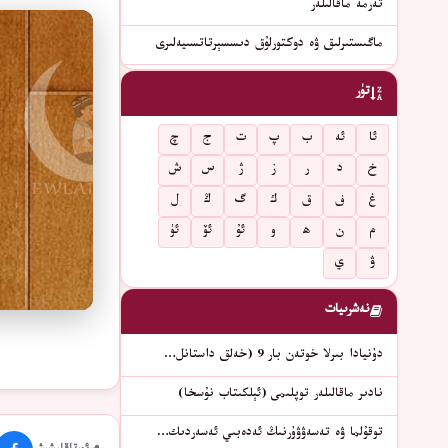
تەرمە ماقالىلەر
ماگىستىرلىق ۋە دوكتورلۇق دىسسېرتاتسىيەلىرى
تۈر
ئا
ئە
ب
پ
ت
ج
چ
خ
د
ر
ز
ژ
س
ش
غ
ف
ق
ك
گ
ڭ
ل
م
ن
ھ
و
ئۇ
ئۆ
ئۈ
ۋ
ي
نەشرىيات
دۇنيادا بىرلا خوتەن بار 9 (خەلق داستانل…
نادىر ماقالىلەر توپلىمى (ئېلكىتاب نۇسخا)
توقۇلما ۋە تەسەۋۋۇرنىڭ ئەدەبىي ئەسەردىك…