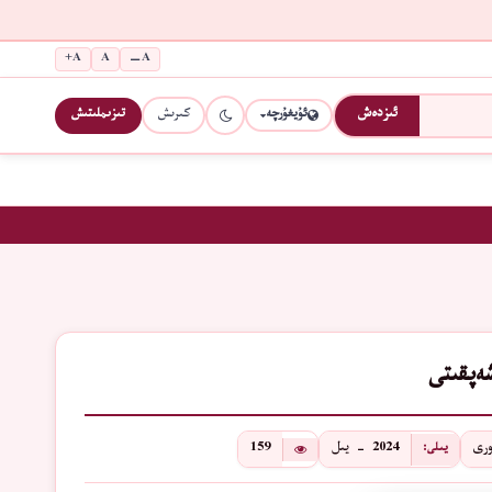
A+
A
A−
كىرىش
تىزىملىتىش
ئىزدەش
ئۇيغۇرچە
شەپقىتى
ورى
2024 - يىل
159
يىلى: