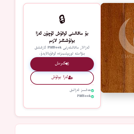
🔒
بۇ ماقالىنى ئوقۇش ئۈچۈن ئەزا
بولۇشىڭىز لازىم
ئەزالار ماقالىلەرنى PlifBook ئارقىلىق
بىۋاستە توربېتىمىزدە ئوقۇيالايدۇ.
كىرىش
ئەزا بولۇش
ھەقسىز ئەزالىق
PlifBook