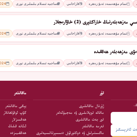
ئىمام مۇھەممەد ئەبۇ زەھرە
قاراخانىي
ساجىيە ئىسلام بىلىملىرى تورى
2024 - 
ەزھەبلەرنىڭ خاراكتېرى (2) خاۋارىجلار
ئىمام مۇھەممەد ئەبۇ زەھرە
قاراخانىي
ساجىيە ئىسلام بىلىملىرى تورى
2024 - 
ىۋى مەزھەبلەر ھەققىدە
ئىمام مۇھەممەد ئەبۇ زەھرە
قاراخانىي
ساجىيە ئىسلام بىلىملىرى تورى
2024 - 
تۈر
ماقالىلەر
ڭ.
ژۇرنال ماقالىلىرى
يېڭى ماقالىلەر
ماقالە توپلاملىرى ۋە مەجمۇئەلەر
كۆپ ئوقۇلغانلار
تور بەت ماقالىلىرى
ھەقسىزلار
تەرمە ماقالىلەر
ئىئانە قىلىڭ
ماگىستىرلىق ۋە دوكتورلۇق دىسسېرتاتسىيەلىرى
ھەققىمىزدە