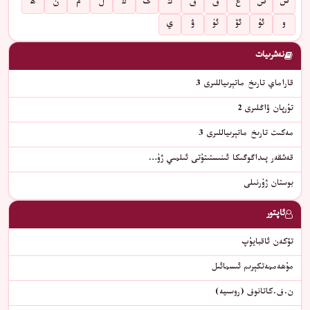
س
ش
غ
ف
ق
ك
گ
ڭ
ل
م
ن
ھ
و
ئۇ
ئۆ
ئۈ
ۋ
ي
نەشرىيات
قاراماي تارىخ ماتېرىياللىرى 3
تۇرپان ۋاڭلىرى 2
مەكىت تارىخ ماتېرىياللىرى 3
قەشقەر پىداگوگىكا ئىنىستىتۇتى ئىلمىي ژۇ…
بوستان ژۇرنىلى
ئاپتور
تۆكەن ئاقبايۇپ
مۇھەممەتكېرىم ئىسمائىل
ن.ف.كاتانوف (روسىيە)