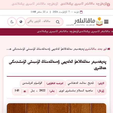
ئۇيغۇرچە ماقالىلەر ئامبىرى يېڭىلاندى
ئۇيغۇرچە ماقالىلەر ئامبىرى يېڭىلاندى
جۈمە — 7 ئاۋغۇست 2026 | ھ 22 سەفەر 1448
 ماقالىلەر ئامبىرى يېڭىلاندى
ئۇيغۇرچە ماقالىلەر ئامبىرى يېڭىلاندى
/
تور بەت ماقالىلىرى
/
پەيغەمبەر سەللەللاھۇ ئەلەيھى ۋەسەللەمنڭ ئۈممىتى ئۈستىدىكى ھ…
پەيغەمبەر سەللەللاھۇ ئەلەيھى ۋەسەللەمنڭ ئۈممىتى ئۈستىدىكى
ھەقلىرى
شەيخ سەئىد قەھتانىي
گۈلسۈم ئەرشىدىن
ئاپتور:
تەرجىمە قىلغۇچى:
ساجىيە ئىسلام بىلىملىرى تورى
2022 - يىل
143
ژۇرنال:
يىلى: