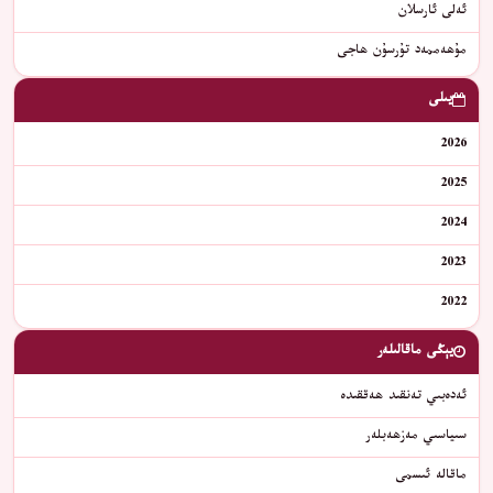
ئەلى ئارسلان
مۇھەممەد تۇرسۇن ھاجى
يىلى
2026
2025
2024
2023
2022
يېڭى ماقالىلەر
ئەدەبىي تەنقىد ھەققىدە
سىياسىي مەزھەبلەر
ماقالە ئىسمى