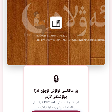
ERROR LOADING FILE -
HTTPS://WWW.MAQALE.UYGHURKITAP.COM/ERROR.PDF
🔒
بۇ ماقالىنى ئوقۇش ئۈچۈن ئەزا
بولۇشىڭىز لازىم
ئەزالار ماقالىلەرنى PlifBook ئارقىلىق
بىۋاستە توربېتىمىزدە ئوقۇيالايدۇ.