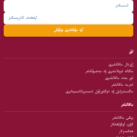
مۇشتەرى بولۇش
تۈر
ژۇرنال ماقالىلىرى
ماقالە توپلاملىرى ۋە مەجمۇئەلەر
تور بەت ماقالىلىرى
تەرمە ماقالىلەر
ماگىستىرلىق ۋە دوكتورلۇق دىسسېرتاتسىيەلىرى
ماقالىلەر
يېڭى ماقالىلەر
كۆپ ئوقۇلغانلار
ھەقسىزلار