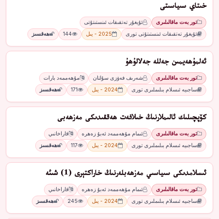
خىتاي سىياسىتى
تور بەت ماقالىلىرى
ئۇيغۇر تەتقىقات ئىنستىتۇتى
ئۇيغۇر تەتقىقات ئىنستىتۇتى تورى
2025 - يىل
144
ھەقسىز
ئەلمۇھەيمىن جەللە جەلالۇھۇ
تور بەت ماقالىلىرى
شەرىف فەۋزى سۇلتان
مۇھەممەد بارات
ساجىيە ئىسلام بىلىملىرى تورى
2024 - يىل
171
ھەقسىز
كۆپچىلىك ئالىملارنىڭ خىلافەت ھەققىدىكى مەزھەبى
تور بەت ماقالىلىرى
ئىمام مۇھەممەد ئەبۇ زەھرە
قاراخانىي
ساجىيە ئىسلام بىلىملىرى تورى
2024 - يىل
117
ھەقسىز
ئىسلامدىكى سىياسىي مەزھەبلەرنىڭ خاراكتېرى (1) شىئە
تور بەت ماقالىلىرى
ئىمام مۇھەممەد ئەبۇ زەھرە
قاراخانىي
ساجىيە ئىسلام بىلىملىرى تورى
2024 - يىل
245
ھەقسىز