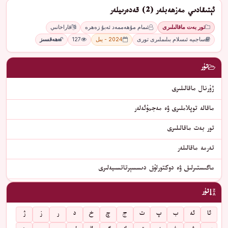
ئېتىقادىي مەزھەبلەر (2) قەدەرىيلەر
تور بەت ماقالىلىرى
ئىمام مۇھەممەد ئەبۇ زەھرە
قاراخانىي
ساجىيە ئىسلام بىلىملىرى تورى
2024 - يىل
127
ھەقسىز
تۈر
ژۇرنال ماقالىلىرى
ماقالە توپلاملىرى ۋە مەجمۇئەلەر
تور بەت ماقالىلىرى
تەرمە ماقالىلەر
ماگىستىرلىق ۋە دوكتورلۇق دىسسېرتاتسىيەلىرى
تۈر
ئا
ئە
ب
پ
ت
ج
چ
خ
د
ر
ز
ژ