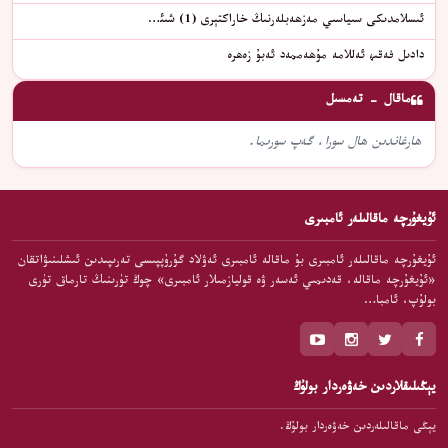
ئىسلامدىكى سىياسىي مەزھەبلەرنىڭ خاراكتېرى (1) شىئ…
دادىل فەقىھ ئەللامە مۇھەممەد ئەبۇ زەھرە
ماقال - تەمسىل
ھارغاندىن ھال سورا، گەپ سورىما.
ئۇيغۇرچە ماقالىلەر ئامبىرى
ئۇيغۇرچە ماقالىلەر ئامبىرى بۇ ماقالە ئامبىرى ئەۋلاد گۇرۇپپىسى تەرىپىدىن ئىشلىنىۋاتقان
«ئۇيغۇرچە ماقالە، قەدىمىي ئەسەر ۋە قوليازمىلار ئامبىرى» چوڭ تۈرىنىڭ تارماق تۈرى
بولۇپ، ئامبا…
يېڭىلىقلاردىن خەۋەردار بولۇڭ
يېڭى ماقالىلەردىن خەۋەردار بولۇڭ.