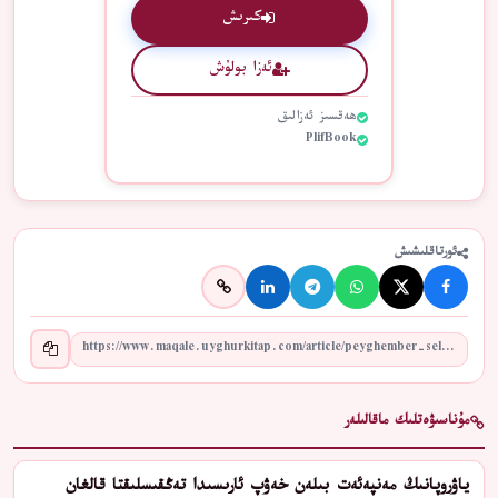
كىرىش
ئەزا بولۇش
ھەقسىز ئەزالىق
PlifBook
ئورتاقلىشىش
مۇناسىۋەتلىك ماقالىلەر
ياۋروپانىڭ مەنپەئەت بىلەن خەۋپ ئارىسىدا تەڭقىسلىقتا قالغان