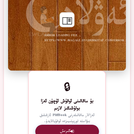
ERROR LOADING FILE -
HTTPS://WWW.MAQALE.UYGHURKITAP.COM/ERROR.PDF
🔒
بۇ ماقالىنى ئوقۇش ئۈچۈن ئەزا
بولۇشىڭىز لازىم
ئەزالار ماقالىلەرنى PlifBook ئارقىلىق
بىۋاستە توربېتىمىزدە ئوقۇيالايدۇ.
كىرىش