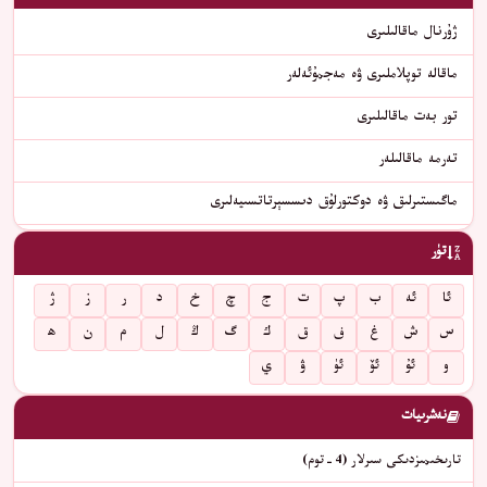
ژۇرنال ماقالىلىرى
ماقالە توپلاملىرى ۋە مەجمۇئەلەر
تور بەت ماقالىلىرى
تەرمە ماقالىلەر
ماگىستىرلىق ۋە دوكتورلۇق دىسسېرتاتسىيەلىرى
تۈر
ئا
ئە
ب
پ
ت
ج
چ
خ
د
ر
ز
ژ
س
ش
غ
ف
ق
ك
گ
ڭ
ل
م
ن
ھ
و
ئۇ
ئۆ
ئۈ
ۋ
ي
نەشرىيات
تارىخىمىزدىكى سىرلار (4-توم)