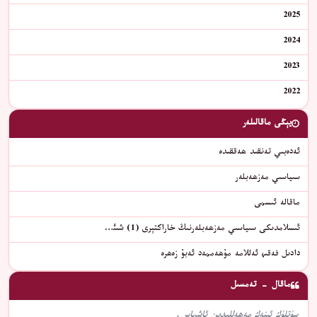
2025
2024
2023
2022
يېڭى ماقالىلەر
ئەدەبىي تەنقىد ھەققىدە
سىياسىي مەزھەبلەر
ماقالە ئىسمى
ئىسلامدىكى سىياسىي مەزھەبلەرنىڭ خاراكتېرى (1) شىئ…
دادىل فەقىھ ئەللامە مۇھەممەد ئەبۇ زەھرە
ماقال - تەمسىل
سۈتلۈك ئىنەك مەھەللىدىن ئاشماس.