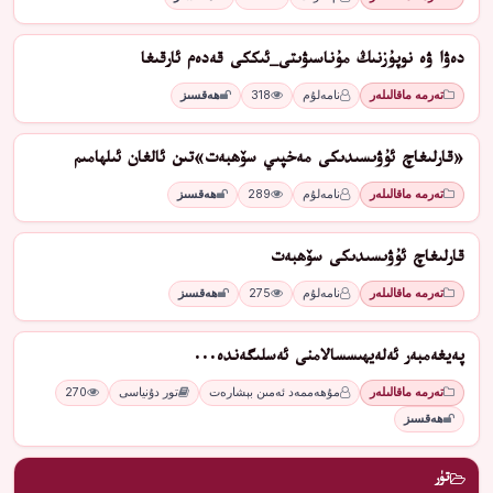
دەۋا ۋە نوپۇزنىڭ مۇناسىۋىتى_ئىككى قەدەم ئارقىغا
تەرمە ماقالىلەر
نامەلۇم
318
ھەقسىز
«قارلىغاچ ئۇۋىسىدىكى مەخپىي سۆھبەت»تىن ئالغان ئىلھامىم
تەرمە ماقالىلەر
نامەلۇم
289
ھەقسىز
قارلىغاچ ئۇۋىسىدىكى سۆھبەت
تەرمە ماقالىلەر
نامەلۇم
275
ھەقسىز
پەيغەمبەر ئەلەيھىسسالامنى ئەسلىگەندە...
تەرمە ماقالىلەر
مۇھەممەد ئەمىن بېشارەت
تور دۇنياسى
270
ھەقسىز
تۈر