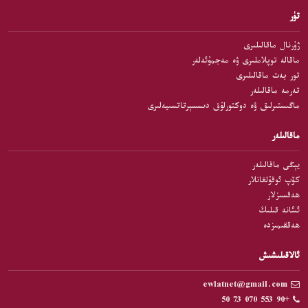
تۈر
ژۇرنال ماقالىلىرى
ماقالە توپلاملىرى ۋە مەجمۇئەلەر
تور بەت ماقالىلىرى
تەرمە ماقالىلەر
ماگىستىرلىق ۋە دوكتورلۇق دىسسېرتاتسىيەلىرى
ماقالىلەر
يېڭى ماقالىلەر
كۆپ ئوقۇلغانلار
ھەقسىزلار
ئىئانە قىلىڭ
ھەققىمىزدە
ئالاقىلىشىش
ewlatnet@gmail.com
+90 553 070 73 50