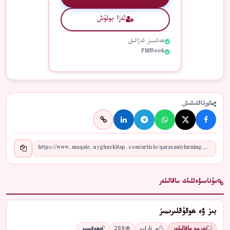
ئەزا بولۇش
ھەقسىز ئەزالىق
PlifBook
ئورتاقلىشىش
مۇناسىۋەتلىك ماقالىلەر
بىز ۋە ھوقۇقلىرىمىز
تەرمە ماقالىلەر
م. ئازات
269
ھەقسىز