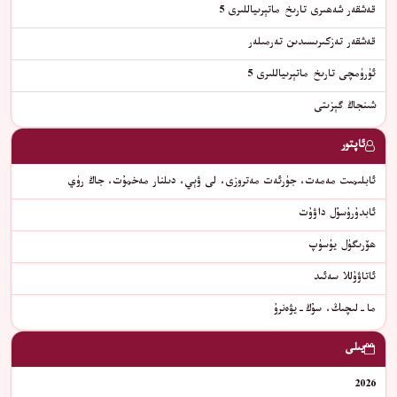
قەشقەر شەھىرى تارىخ ماتېرىياللىرى 5
قەشقەر تەزكىرىسىدىن تەرمىلەر
ئۈرۈمچى تارىخ ماتېرىياللىرى 5
شىنجاڭ گېزىتى
ئاپتور
ئابلىمىت مەمەت، جۈرئەت مەتروزى، لى ۋېي، دىلنار مەخمۇت، جاڭ رۈي
ئابدۇرۇسۇل داۋۇت
ھۆرىگۈل يۈسۈپ
ئاتاۋۇللا سەئىد
ما-لىچىڭ، سۇڭ-يۋەنرۇ
يىلى
2026