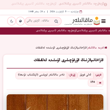
ئۇيغۇرچە ماقالىلەر ئامبىرى يېڭىلاندى
ئۇيغۇرچە ماقالىلەر ئامبىرى يېڭىلاندى
چارشەنبە — 5 ئاۋغۇست 2026 | ھ 20 سەفەر 1448
 ماقالىلەر ئامبىرى يېڭىلاندى
ئۇيغۇرچە ماقالىلەر ئامبىرى يېڭىلاندى
/
تەرمە ماقالىلەر
/
قاراخانىيلارنىڭ قۇرغۇچىلىرى ئۈستىدە تەتقىقات
قاراخانىيلارنىڭ قۇرغۇچىلىرى ئۈستىدە تەتقىقات
ئەلى غوپۇر
نادىر ماقالىلەر توپلىمى (ئېلكىتاب نۇسخا)
ئاپتور:
ژۇرنال:
156