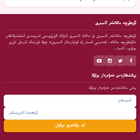
ئۇيغۇرچە ماقالىلەر ئامبىرى
ئۇيغۇرچە ماقالىلەر ئامبىرى بۇ ماقالە ئامبىرى ئەۋلاد گۇرۇپپىسى تەرىپىدىن ئىشلىنىۋاتقان
«ئۇيغۇرچە ماقالە، قەدىمىي ئەسەر ۋە قوليازمىلار ئامبىرى» چوڭ تۈرىنىڭ تارماق تۈرى
بولۇپ، ئامبا…
يېڭىلىقلاردىن خەۋەردار بولۇڭ
يېڭى ماقالىلەردىن خەۋەردار بولۇڭ.
مۇشتەرى بولۇش