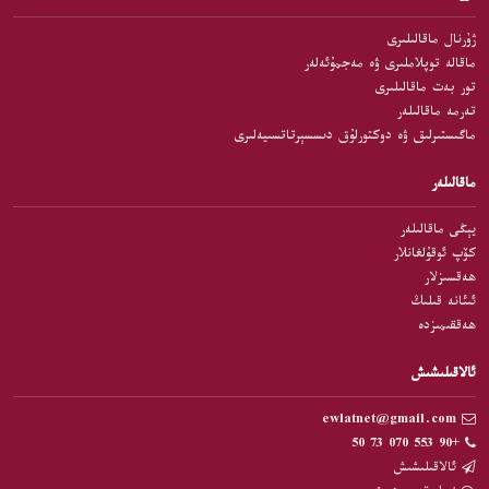
ژۇرنال ماقالىلىرى
ماقالە توپلاملىرى ۋە مەجمۇئەلەر
تور بەت ماقالىلىرى
تەرمە ماقالىلەر
ماگىستىرلىق ۋە دوكتورلۇق دىسسېرتاتسىيەلىرى
ماقالىلەر
يېڭى ماقالىلەر
كۆپ ئوقۇلغانلار
ھەقسىزلار
ئىئانە قىلىڭ
ھەققىمىزدە
ئالاقىلىشىش
ewlatnet@gmail.com
+90 553 070 73 50
ئالاقىلىشىش