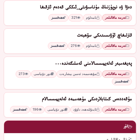
دەۋا ۋە نوپۇزنىڭ مۇناسىۋىتى_ئىككى قەدەم ئارقىغا
تەرمە ماقالىلەر
نامەلۇم
321
ھەقسىز
قارلىغاچ ئۇۋىسىدىكى سۆھبەت
تەرمە ماقالىلەر
نامەلۇم
276
ھەقسىز
پەيغەمبەر ئەلەيھىسسالامنى ئەسلىگەندە...
تەرمە ماقالىلەر
مۇھەممەد ئەمىن بېشارەت
تور دۇنياسى
273
ھەقسىز
مۇقەددەس كىتابلاردىكى مۇھەممەد ئەلەيھىسسالام
تەرمە ماقالىلەر
ئابدۇلئەھەد داۋۇد
تور دۇنياسى
196
ھەقسىز
تۈر