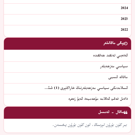
2024
2023
2022
يېڭى ماقالىلەر
ئەدەبىي تەنقىد ھەققىدە
سىياسىي مەزھەبلەر
ماقالە ئىسمى
ئىسلامدىكى سىياسىي مەزھەبلەرنىڭ خاراكتېرى (1) شىئ…
دادىل فەقىھ ئەللامە مۇھەممەد ئەبۇ زەھرە
ماقال - تەمسىل
بىر كۈن بۇرۇن تېرىساڭ، ئون كۈن بۇرۇن يىغىسەن.