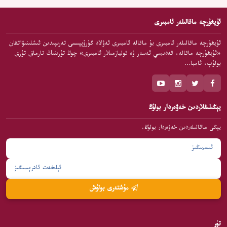
ئۇيغۇرچە ماقالىلەر ئامبىرى
ئۇيغۇرچە ماقالىلەر ئامبىرى بۇ ماقالە ئامبىرى ئەۋلاد گۇرۇپپىسى تەرىپىدىن ئىشلىنىۋاتقان
«ئۇيغۇرچە ماقالە، قەدىمىي ئەسەر ۋە قوليازمىلار ئامبىرى» چوڭ تۈرىنىڭ تارماق تۈرى
بولۇپ، ئامبا…
يېڭىلىقلاردىن خەۋەردار بولۇڭ
يېڭى ماقالىلەردىن خەۋەردار بولۇڭ.
مۇشتەرى بولۇش
تۈر