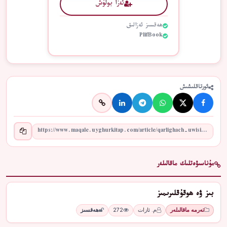
ئەزا بولۇش
ھەقسىز ئەزالىق
PlifBook
ئورتاقلىشىش
مۇناسىۋەتلىك ماقالىلەر
بىز ۋە ھوقۇقلىرىمىز
تەرمە ماقالىلەر
م. ئازات
272
ھەقسىز