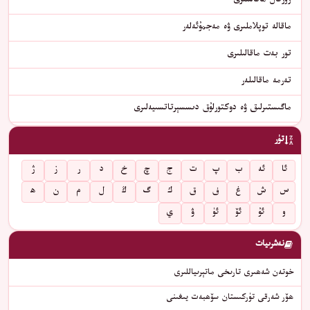
ژۇرنال ماقالىلىرى
ماقالە توپلاملىرى ۋە مەجمۇئەلەر
تور بەت ماقالىلىرى
تەرمە ماقالىلەر
ماگىستىرلىق ۋە دوكتورلۇق دىسسېرتاتسىيەلىرى
تۈر
ئا
ئە
ب
پ
ت
ج
چ
خ
د
ر
ز
ژ
س
ش
غ
ف
ق
ك
گ
ڭ
ل
م
ن
ھ
و
ئۇ
ئۆ
ئۈ
ۋ
ي
نەشرىيات
خوتەن شەھىرى تارىخى ماتېرىياللىرى
ھۆر شەرقى تۈركىستان سۆھبەت يىغىنى