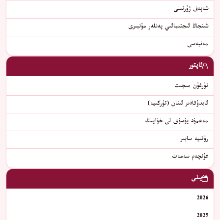
شەپەق ژۇرنىلى
شىنجاڭ ئىجتىمائىي پەنلەر مۇنبىرى
مەنبەسى
ئاپتور
تۇرغۇن مىجىت
ئابدۇقادىر ئىنان (تۈركىيە)
مەھمۇد يۈسۈف لى خۇايىڭ
رۇقىيە سابىر
غۇنچەم سەمەت
يىلى
2026
2025