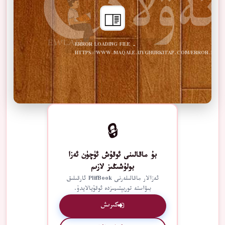
ERROR LOADING FILE -
HTTPS://WWW.MAQALE.UYGHURKITAP.COM/ERROR.PDF
🔒
بۇ ماقالىنى ئوقۇش ئۈچۈن ئەزا
بولۇشىڭىز لازىم
ئەزالار ماقالىلەرنى PlifBook ئارقىلىق
بىۋاستە توربېتىمىزدە ئوقۇيالايدۇ.
كىرىش