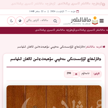
ئۇيغۇرچە ماقالىلەر ئامبىرى يېڭىلاندى
ئۇيغۇرچە ماقالىلەر ئامبىرى يېڭىلاندى
جۈمە — 7 ئاۋغۇست 2026 | ھ 22 سەفەر 1448
ە ماقالىلەر ئامبىرى يېڭىلاندى
ئۇيغۇرچە ماقالىلەر ئامبىرى يېڭىلاندى
/
تەرمە ماقالىلەر
/
«قارلىغاچ ئۇۋىسىدىكى مەخپىي سۆھبەت»تىن ئالغان ئىلھامىم
«قارلىغاچ ئۇۋىسىدىكى مەخپىي سۆھبەت»تىن ئالغان ئىلھامىم
نامەلۇم
290
ئاپتور: