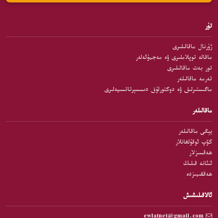
تۈر
ژۇرنال ماقالىلىرى
ماقالە توپلاملىرى ۋە مەجمۇئەلەر
تور بەت ماقالىلىرى
تەرمە ماقالىلەر
ماگىستىرلىق ۋە دوكتورلۇق دىسسېرتاتسىيەلىرى
ماقالىلەر
يېڭى ماقالىلەر
كۆپ ئوقۇلغانلار
ھەقسىزلار
ئىئانە قىلىڭ
ھەققىمىزدە
ئالاقىلىشىش
ewlatnet@gmail.com