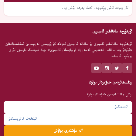
تار يەردە ئاش يېگۈچە، كەڭ يەردە مۇش يە.
ئۇيغۇرچە ماقالىلەر ئامبىرى
ئۇيغۇرچە ماقالىلەر ئامبىرى بۇ ماقالە ئامبىرى ئەۋلاد گۇرۇپپىسى تەرىپىدىن ئىشلىنىۋاتقان
«ئۇيغۇرچە ماقالە، قەدىمىي ئەسەر ۋە قوليازمىلار ئامبىرى» چوڭ تۈرىنىڭ تارماق تۈرى
بولۇپ، ئامبا…
يېڭىلىقلاردىن خەۋەردار بولۇڭ
يېڭى ماقالىلەردىن خەۋەردار بولۇڭ.
مۇشتەرى بولۇش