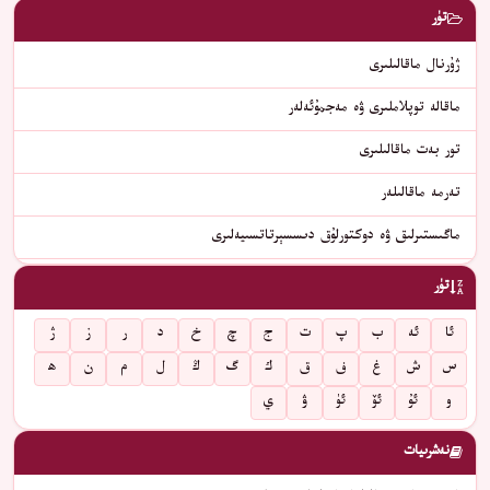
تۈر
ژۇرنال ماقالىلىرى
ماقالە توپلاملىرى ۋە مەجمۇئەلەر
تور بەت ماقالىلىرى
تەرمە ماقالىلەر
ماگىستىرلىق ۋە دوكتورلۇق دىسسېرتاتسىيەلىرى
تۈر
ئا
ئە
ب
پ
ت
ج
چ
خ
د
ر
ز
ژ
س
ش
غ
ف
ق
ك
گ
ڭ
ل
م
ن
ھ
و
ئۇ
ئۆ
ئۈ
ۋ
ي
نەشرىيات