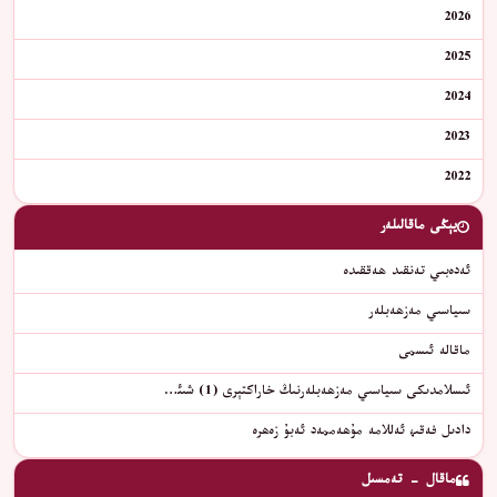
2026
2025
2024
2023
2022
يېڭى ماقالىلەر
ئەدەبىي تەنقىد ھەققىدە
سىياسىي مەزھەبلەر
ماقالە ئىسمى
ئىسلامدىكى سىياسىي مەزھەبلەرنىڭ خاراكتېرى (1) شىئ…
دادىل فەقىھ ئەللامە مۇھەممەد ئەبۇ زەھرە
ماقال - تەمسىل