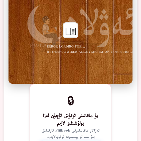
ERROR LOADING FILE -
HTTPS://WWW.MAQALE.UYGHURKITAP.COM/ERROR.PDF
🔒
بۇ ماقالىنى ئوقۇش ئۈچۈن ئەزا
بولۇشىڭىز لازىم
ئەزالار ماقالىلەرنى PlifBook ئارقىلىق
بىۋاستە توربېتىمىزدە ئوقۇيالايدۇ.