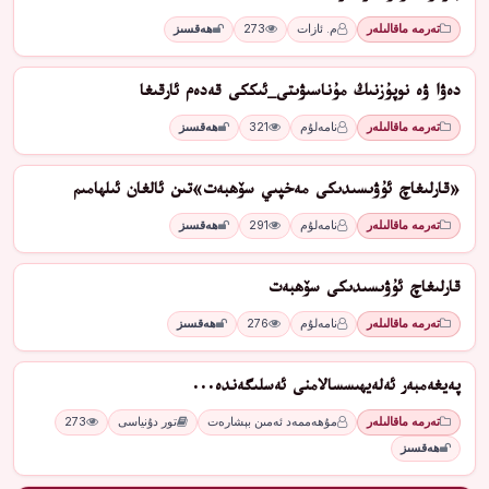
تەرمە ماقالىلەر
م. ئازات
273
ھەقسىز
دەۋا ۋە نوپۇزنىڭ مۇناسىۋىتى_ئىككى قەدەم ئارقىغا
تەرمە ماقالىلەر
نامەلۇم
321
ھەقسىز
«قارلىغاچ ئۇۋىسىدىكى مەخپىي سۆھبەت»تىن ئالغان ئىلھامىم
تەرمە ماقالىلەر
نامەلۇم
291
ھەقسىز
قارلىغاچ ئۇۋىسىدىكى سۆھبەت
تەرمە ماقالىلەر
نامەلۇم
276
ھەقسىز
پەيغەمبەر ئەلەيھىسسالامنى ئەسلىگەندە...
تەرمە ماقالىلەر
مۇھەممەد ئەمىن بېشارەت
تور دۇنياسى
273
ھەقسىز