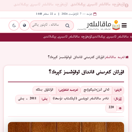
ئۇيغۇرچە ماقالىلەر ئامبىرى يېڭىلاندى
ئۇيغۇرچە ماقالىلەر ئامبىرى يېڭىلاندى
جۈمە — 7 ئاۋغۇست 2026 | ھ 22 سەفەر 1448
ە ماقالىلەر ئامبىرى يېڭىلاندى
ئۇيغۇرچە ماقالىلەر ئامبىرى يېڭىلاندى
/
تەرمە ماقالىلەر
/
قۇرئان كەرىمنى قانداق ئوقۇشىمىز كېرەك؟
قۇرئان كەرىمنى قانداق ئوقۇشىمىز كېرەك؟
ئەلى ئىززەتبېگوۋىچ
قۇتلۇق بىلگە
ئاپتور:
تەرجىمە قىلغۇچى:
نادىر ماقالىلەر توپلىمى (ئېلكىتاب نۇسخا)
2011 - يىلى
ژۇرنال:
يىلى:
220