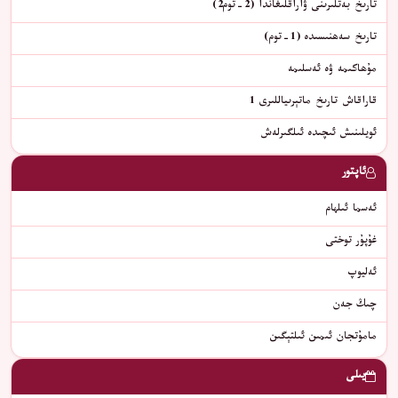
تارىخ بەتلىرىنى ۋاراقلىغاندا (2-توم2)
تارىخ سەھنىسىدە (1-توم)
مۇھاكىمە ۋە ئەسلىمە
قاراقاش تارىخ ماتېرىياللىرى 1
ئويلىنىش ئىچىدە ئىلگىرلەش
ئاپتور
ئەسما ئىلھام
غۇپۇر توختى
ئەليوپ
چىڭ جەن
مامۇتجان ئىمىن ئىلتېگىن
يىلى