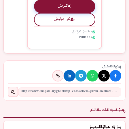
كىرىش
ئەزا بولۇش
ھەقسىز ئەزالىق
PlifBook
ئورتاقلىشىش
مۇناسىۋەتلىك ماقالىلەر
بىز ۋە ھوقۇقلىرىمىز