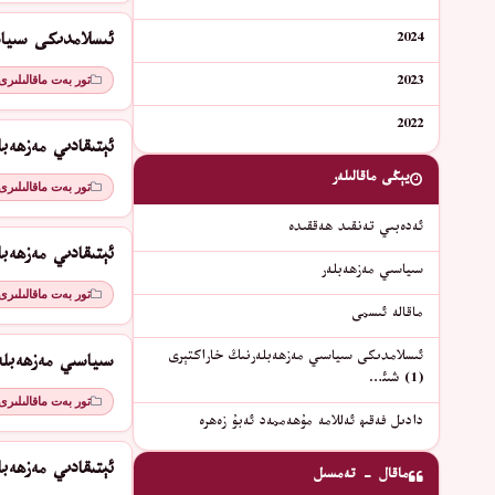
2024
ئىسلامدىكى سىياسىي
تور بەت ماقالىلىرى
2023
2022
ئېتىقادىي مەزھەبلەر (2) قەد
يېڭى ماقالىلەر
تور بەت ماقالىلىرى
ئەدەبىي تەنقىد ھەققىدە
ئېتىقادىي مەزھەبلەر (1) جە
سىياسىي مەزھەبلەر
تور بەت ماقالىلىرى
ماقالە ئىسمى
ئىسلامدىكى سىياسىي مەزھەبلەرنىڭ خاراكتېرى
سىياسىي مەزھەبلە
(1) شىئ…
تور بەت ماقالىلىرى
دادىل فەقىھ ئەللامە مۇھەممەد ئەبۇ زەھرە
ئېتىقادىي مەزھەبل
ماقال - تەمسىل