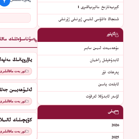
ئورتاقلىشىش
كېرىيەتارىخ ماتېرىياللىرى 1
شىنجاڭ داشۆسى ئىلمىي ژورنىلى ژۇرنىلى
ئاپتور
مۇناسىۋەتلىك ماقال
مۇھەممەت ئىمىن سابىر
ياۋروپانىڭ مەنپە
ئابدۇخېلىل راخمان
تور بەت ماقالىلىرى
پەرھات نۇر
ئابلەت ياسىن
ئەلمۇھەيمىن جەلل
ئۆمەر ئابدۇللا ئەرقۇت
تور بەت ماقالىلىرى
يىلى
كۆپچىلىك ئالىمل
2026
تور بەت ماقالىلىرى
2025