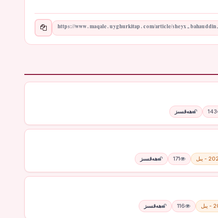
143
ھەقسىز
 - يىل
171
ھەقسىز
يىل
116
ھەقسىز