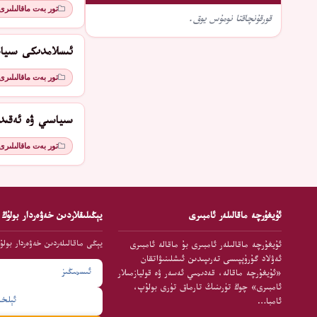
تور بەت ماقالىلىرى
قورقۇنچاقتا نومۇس يوق.
ئىسلامدىكى سىياسىي م
تور بەت ماقالىلىرى
سىياسىي ۋە ئەقىد
تور بەت ماقالىلىرى
ئۇيغۇرچە ماقالىلەر ئامبىرى
يېڭىلىقلاردىن خەۋەردار بولۇڭ
يېڭى ماقالىلەردىن خەۋەردار بولۇ
ئۇيغۇرچە ماقالىلەر ئامبىرى بۇ ماقالە ئامبىرى
ئەۋلاد گۇرۇپپىسى تەرىپىدىن ئىشلىنىۋاتقان
«ئۇيغۇرچە ماقالە، قەدىمىي ئەسەر ۋە قوليازمىلار
ئامبىرى» چوڭ تۈرىنىڭ تارماق تۈرى بولۇپ،
ئامبا…