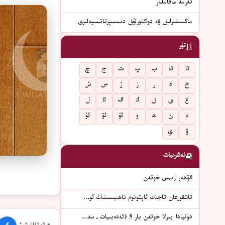
تەرمە ماقالىلەر
ماگىستىرلىق ۋە دوكتورلۇق دىسسېرتاتسىيەلىرى
تۈر
ئا
ئە
ب
پ
ت
ج
چ
خ
د
ر
ز
ژ
س
ش
غ
ف
ق
ك
گ
ڭ
ل
م
ن
ھ
و
ئۇ
ئۆ
ئۈ
ۋ
ي
نەشرىيات
گۆھەر زىمىن خوتەن
تاشقورغان تاجىك ئاپتونوم ناھىيىسىنىڭ ئو…
دۇنيادا بىرلا خوتەن بار 5 (ئەدەبىيات-سە…