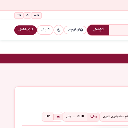
A+
A
A−
كىرىش
تىزىملىتىش
ئىزدەش
ئۇيغۇرچە
م بىلىملىرى تورى
2018 - يىل
105
يىلى: