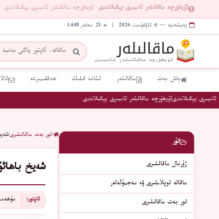
ئۇيغۇرچە ماقالىلەر ئامبىرى يېڭىلاندى
ئۇيغۇرچە ماقالىلەر ئامبىرى يېڭىلاندى
پەيشەنبە — 6 ئاۋغۇست 2026 | ھ 21 سەفەر 1448
باش بەت
ماقالىلەر
ئىئانە قىلىڭ
ھەققىمىزدە
ئالا
امبىرى يېڭىلاندى
ئۇيغۇرچە ماقالىلەر ئامبىرى يېڭىلاندى
/
تور بەت ماقالىلىرى
/
شەيخ
تۈر
ژۇرنال ماقالىلىرى
شەيخ باھائۇ
ماقالە توپلاملىرى ۋە مەجمۇئەلەر
مۇھەمم
ئاپتور:
تور بەت ماقالىلىرى