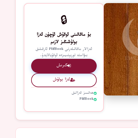
🔒
بۇ ماقالىنى ئوقۇش ئۈچۈن ئەزا
بولۇشىڭىز لازىم
ئەزالار ماقالىلەرنى PlifBook ئارقىلىق
بىۋاستە توربېتىمىزدە ئوقۇيالايدۇ.
كىرىش
ئەزا بولۇش
ھەقسىز ئەزالىق
PlifBook