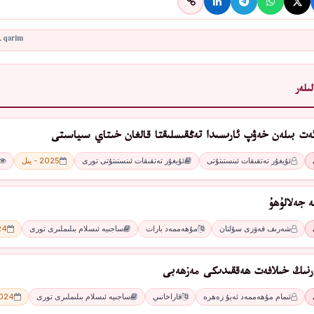
ىلەر
ئەت بىلەن خەۋپ ئارىسىدا تەڭقىسلىقتا قالغان خىتاي سىياسىتى
ئۇيغۇر تەتقىقات ئىنستىتۇتى
ئۇيغۇر تەتقىقات ئىنستىتۇتى تورى
2025 - يىل
ە جەلالۇھۇ
شەرىف فەۋزى سۇلتان
مۇھەممەد بارات
ساجىيە ئىسلام بىلىملىرى تورى
2024
ارنىڭ خىلافەت ھەققىدىكى مەزھەبى
ئىمام مۇھەممەد ئەبۇ زەھرە
قاراخانىي
ساجىيە ئىسلام بىلىملىرى تورى
2024 - 