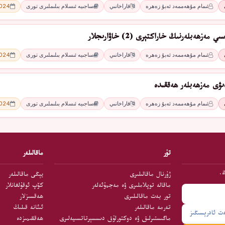
ئىمام مۇھەممەد ئەبۇ زەھرە
قاراخانىي
ساجىيە ئىسلام بىلىملىرى تورى
2024 - 
ەزھەبلەرنىڭ خاراكتېرى (2) خاۋارىجلار
ئىمام مۇھەممەد ئەبۇ زەھرە
قاراخانىي
ساجىيە ئىسلام بىلىملىرى تورى
2024 - 
ىۋى مەزھەبلەر ھەققىدە
ئىمام مۇھەممەد ئەبۇ زەھرە
قاراخانىي
ساجىيە ئىسلام بىلىملىرى تورى
2024 - 
تۈر
ماقالىلەر
ڭ.
ژۇرنال ماقالىلىرى
يېڭى ماقالىلەر
ماقالە توپلاملىرى ۋە مەجمۇئەلەر
كۆپ ئوقۇلغانلار
تور بەت ماقالىلىرى
ھەقسىزلار
تەرمە ماقالىلەر
ئىئانە قىلىڭ
ماگىستىرلىق ۋە دوكتورلۇق دىسسېرتاتسىيەلىرى
ھەققىمىزدە