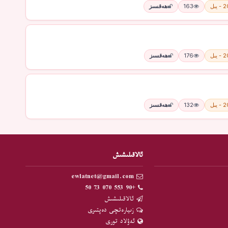
يىل
163
ھەقسىز
يىل
176
ھەقسىز
يىل
132
ھەقسىز
ئالاقىلىشىش
ewlatnet@gmail.com
+90 553 070 73 50
ئالاقىلىشىش
زىيارەتچى دەپتىرى
ئەۋلاد تورى