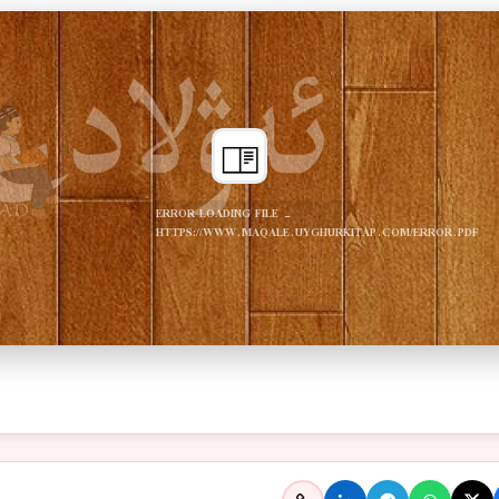
ERROR LOADING FILE -
HTTPS://WWW.MAQALE.UYGHURKITAP.COM/ERROR.PDF