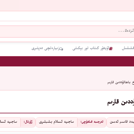
قىلىشىش
ئۇيغۇر كىتاب تور بېكىتى
زىيارەتچى دەپتىرى
 باھائۇددىن قارىم
ددىن قارىم
ەد قاسىم ئەمىن
ساجىيە ئىسلام بىلىملىرى
ساجىيە ئىسلا
تەرجىمە قىلغۇچى:
ژۇرنال: