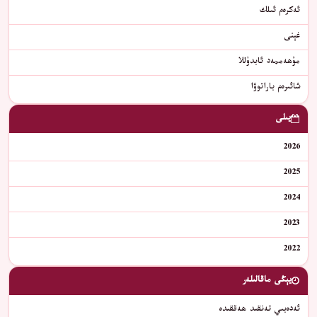
ئەكرەم ئىلك
غېنى
مۇھەممەد ئابدۇللا
شائىرەم باراتوۋا
يىلى
2026
2025
2024
2023
2022
يېڭى ماقالىلەر
ئەدەبىي تەنقىد ھەققىدە