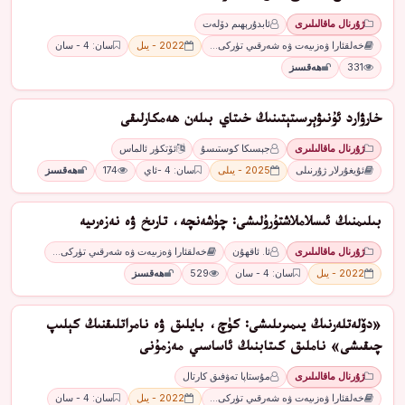
ژۇرنال ماقالىلىرى
ئابدۇرېھىم دۆلەت
خەلقئارا ۋەزىيەت ۋە شەرقىي تۈركى…
2022 - يىل
سان: 4 - سان
331
ھەقسىز
ﺧﺎﺭﯞﺍﺭﺩ ﺋﯘﻧﯩﯟﯦﺮﺳﯩﺘﯧﺘﯩﻨﯩﯔ ﺧﯩﺘﺎﻱ ﺑﯩﻠﻪﻥ ھەمكارلىقى
ژۇرنال ماقالىلىرى
ﺟﯧﺴﯩﻜﺎ ﻛﻮﺳﺘﯩﺴﯘ
ﺋﯚﺗﻜﯜﺭ ﺋﺎﻟﻤﺎﺱ
ئۇيغۇرلار ژۇرنىلى
2025 - يىلى
سان: 4 -ئاي
174
ھەقسىز
بىلىمنىڭ ئىسلاملاشتۇرۇلىشى: چۈشەنچە، تارىخ ۋە نەزەرىيە
ژۇرنال ماقالىلىرى
ئا. ئاقھۇن
خەلقئارا ۋەزىيەت ۋە شەرقىي تۈركى…
2022 - يىل
سان: 4 - سان
529
ھەقسىز
«دۆلەتلەرنىڭ يىمىرىلىشى: كۈچ، بايلىق ۋە نامراتلىقنىڭ كېلىپ
چىقىشى» ناملىق كىتابنىڭ ئاساسىي مەزمۇنى
ژۇرنال ماقالىلىرى
مۇستاپا تەۋفىق كارتال
خەلقئارا ۋەزىيەت ۋە شەرقىي تۈركى…
2022 - يىل
سان: 4 - سان