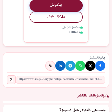
كىرىش
ئەزا بولۇش
ھەقسىز ئەزالىق
PlifBook
ئورتاقلىشىش
مۇناسىۋەتلىك ماقالىلەر
مەسىلىنى قانداق ھەل قىلىمىز؟