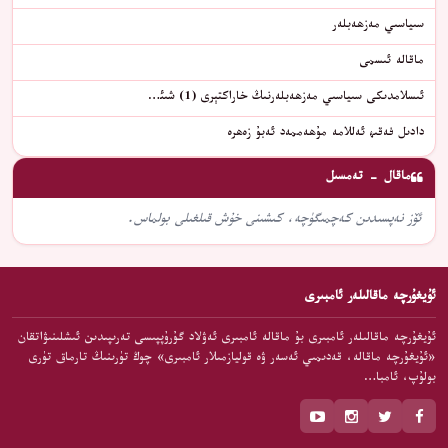
سىياسىي مەزھەبلەر
ماقالە ئىسمى
ئىسلامدىكى سىياسىي مەزھەبلەرنىڭ خاراكتېرى (1) شىئ…
دادىل فەقىھ ئەللامە مۇھەممەد ئەبۇ زەھرە
ماقال - تەمسىل
ئۆز نەپسىدىن كەچمىگۈچە، كىشىنى خۇش قىلغىلى بولماس.
ئۇيغۇرچە ماقالىلەر ئامبىرى
ئۇيغۇرچە ماقالىلەر ئامبىرى بۇ ماقالە ئامبىرى ئەۋلاد گۇرۇپپىسى تەرىپىدىن ئىشلىنىۋاتقان
«ئۇيغۇرچە ماقالە، قەدىمىي ئەسەر ۋە قوليازمىلار ئامبىرى» چوڭ تۈرىنىڭ تارماق تۈرى
بولۇپ، ئامبا…