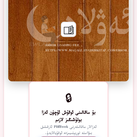
ERROR LOADING FILE -
HTTPS://WWW.MAQALE.UYGHURKITAP.COM/ERROR.PDF
🔒
بۇ ماقالىنى ئوقۇش ئۈچۈن ئەزا
بولۇشىڭىز لازىم
ئەزالار ماقالىلەرنى PlifBook ئارقىلىق
بىۋاستە توربېتىمىزدە ئوقۇيالايدۇ.