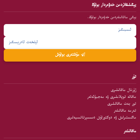
يېڭىلىقلاردىن خەۋەردار بولۇڭ
يېڭى ماقالىلەردىن خەۋەردار بولۇڭ.
مۇشتەرى بولۇش
تۈر
ژۇرنال ماقالىلىرى
ماقالە توپلاملىرى ۋە مەجمۇئەلەر
تور بەت ماقالىلىرى
تەرمە ماقالىلەر
ماگىستىرلىق ۋە دوكتورلۇق دىسسېرتاتسىيەلىرى
ماقالىلەر