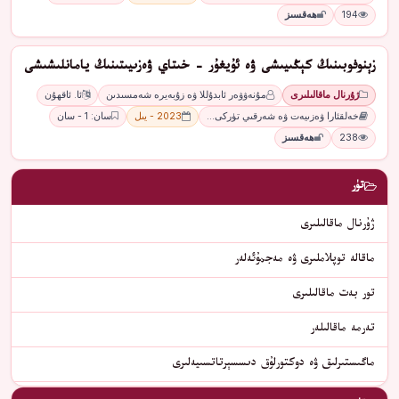
194
ھەقسىز
زېنوفوبىنىڭ كېڭىيىشى ۋە ئۇيغۇر - خىتاي ۋەزىيىتىنىڭ يامانلىشىشى
ژۇرنال ماقالىلىرى
مۇنەۋۋەر ئابدۇللا ۋە زۇبەيرە شەمسىدىن
ئا. ئاقھۇن
خەلقئارا ۋەزىيەت ۋە شەرقىي تۈركى…
2023 - يىل
سان: 1 - سان
238
ھەقسىز
تۈر
ژۇرنال ماقالىلىرى
ماقالە توپلاملىرى ۋە مەجمۇئەلەر
تور بەت ماقالىلىرى
تەرمە ماقالىلەر
ماگىستىرلىق ۋە دوكتورلۇق دىسسېرتاتسىيەلىرى