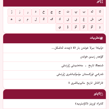
تۈر
ئا
ئە
ب
پ
ت
ج
چ
خ
د
ر
ز
ژ
س
ش
غ
ف
ق
ك
گ
ڭ
ل
م
ن
ھ
و
ئۇ
ئۆ
ئۈ
ۋ
ي
نەشرىيات
دۇنيادا بىرلا خوتەن بار 13 (چەت ئەللىكل…
گۆھەر زىمىن خوتەن
شىنجاڭ تارىخ - مەدەنىيىتى ژۇرنىلى
شەرقىي تۈركىستان مۇسۇلمانلىرى ژۇرنىلى
قاراقاش تارىخ ماتېرىياللىرى 1
ئاپتور
كابراد لورېنز (ئاۋسترىيە)