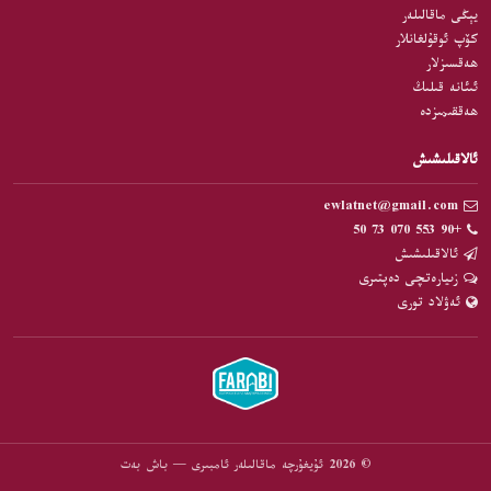
يېڭى ماقالىلەر
كۆپ ئوقۇلغانلار
ھەقسىزلار
ئىئانە قىلىڭ
ھەققىمىزدە
ئالاقىلىشىش
ewlatnet@gmail.com
+90 553 070 73 50
ئالاقىلىشىش
زىيارەتچى دەپتىرى
ئەۋلاد تورى
© 2026 ئۇيغۇرچە ماقالىلەر ئامبىرى — باش بەت