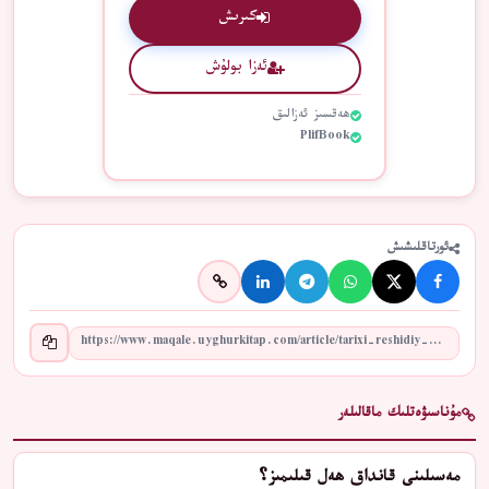
كىرىش
ئەزا بولۇش
ھەقسىز ئەزالىق
PlifBook
ئورتاقلىشىش
مۇناسىۋەتلىك ماقالىلەر
مەسىلىنى قانداق ھەل قىلىمىز؟