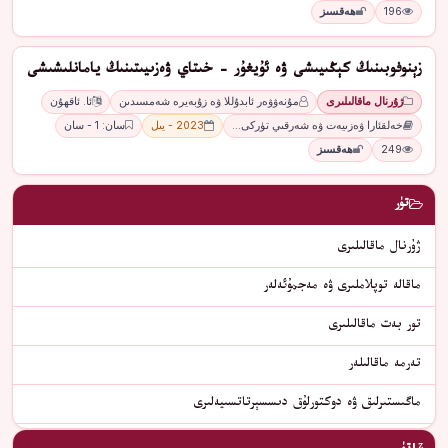
196
ھەقسىز
زېنوفوبىنىڭ كېڭىيىشى ۋە ئۇيغۇر - خىتاي ۋەزىيىتىنىڭ يامانلىشىشى
ژۇرنال ماقالىلىرى
مۇنەۋۋەر ئابدۇللا ۋە زۇبەيرە شەمسىدىن
ئا. ئاقھۇن
خەلقئارا ۋەزىيەت ۋە شەرقىي تۈركى…
2023 - يىل
سان: 1 - سان
249
ھەقسىز
تۈر
ژۇرنال ماقالىلىرى
ماقالە توپلاملىرى ۋە مەجمۇئەلەر
تور بەت ماقالىلىرى
تەرمە ماقالىلەر
ماگىستىرلىق ۋە دوكتورلۇق دىسسېرتاتسىيەلىرى