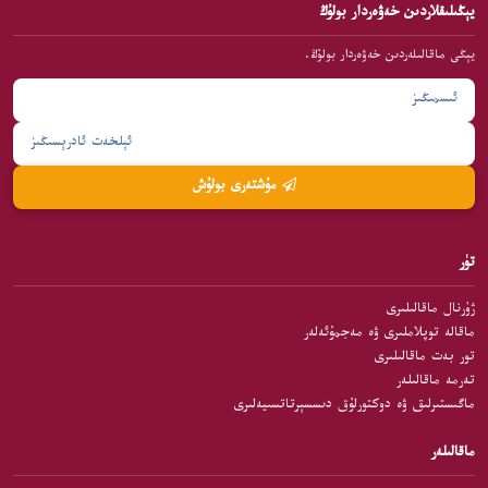
يېڭىلىقلاردىن خەۋەردار بولۇڭ
يېڭى ماقالىلەردىن خەۋەردار بولۇڭ.
مۇشتەرى بولۇش
تۈر
ژۇرنال ماقالىلىرى
ماقالە توپلاملىرى ۋە مەجمۇئەلەر
تور بەت ماقالىلىرى
تەرمە ماقالىلەر
ماگىستىرلىق ۋە دوكتورلۇق دىسسېرتاتسىيەلىرى
ماقالىلەر