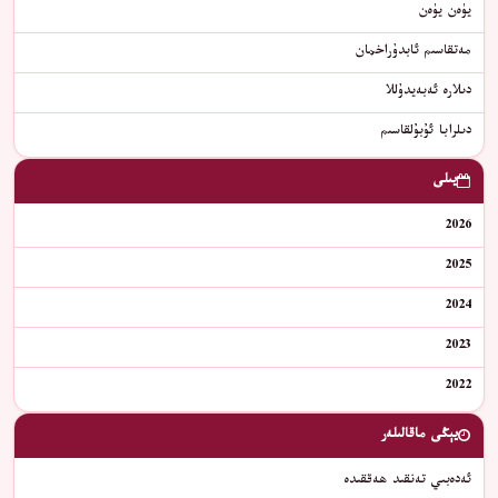
يۈەن يۈەن
مەتقاسىم ئابدۇراخمان
دىلارە ئەبەيدۇللا
دىلرابا ئۇبۇلقاسىم
يىلى
2026
2025
2024
2023
2022
يېڭى ماقالىلەر
ئەدەبىي تەنقىد ھەققىدە