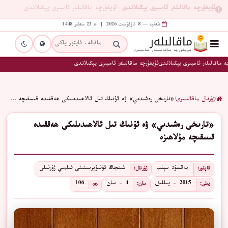
ئۇيغۇرچە ماقالىلەر ئامبىرى يېڭىلاندى
ئۇيغۇرچە ماقالىلەر ئامبىرى يېڭىلاندى
شەنبە — 8 ئاۋغۇست 2026 | ھ 23 سەفەر 1448
ە ماقالىلەر ئامبىرى يېڭىلاندى
ئۇيغۇرچە ماقالىلەر ئامبىرى يېڭىلاندى
/
ژۇرنال ماقالىلىرى
/
«تارىخى رەشىدىي» ۋە ئۇنىڭ تىل ئالاھىدىلىكى ھەققىدە قىسقىچە …
«تارىخى رەشىدىي» ۋە ئۇنىڭ تىل ئالاھىدىلىكى ھەققىدە
قىسقىچە مۇلاھىزە
مەقسۇد سېلىم
شىنجاڭ ئۇنىۋېرسىتىتى ئىلمىي ژۇرنىلى
ئاپتور:
ژۇرنال:
2015 - يىللىق
4 - سان
106
يىلى:
سان: