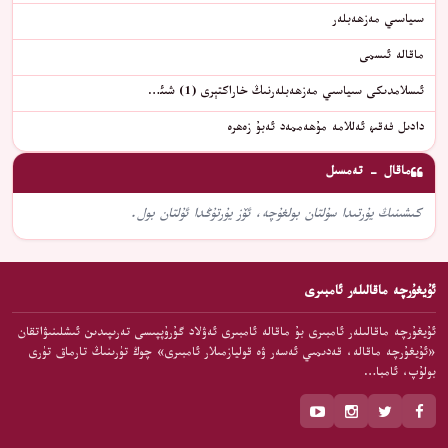
سىياسىي مەزھەبلەر
ماقالە ئىسمى
ئىسلامدىكى سىياسىي مەزھەبلەرنىڭ خاراكتېرى (1) شىئ…
دادىل فەقىھ ئەللامە مۇھەممەد ئەبۇ زەھرە
ماقال - تەمسىل
كىشىنىڭ يۇرتىدا سۇلتان بولغۇچە، ئۆز يۇرتۇڭدا ئۇلتان بول.
ئۇيغۇرچە ماقالىلەر ئامبىرى
ئۇيغۇرچە ماقالىلەر ئامبىرى بۇ ماقالە ئامبىرى ئەۋلاد گۇرۇپپىسى تەرىپىدىن ئىشلىنىۋاتقان
«ئۇيغۇرچە ماقالە، قەدىمىي ئەسەر ۋە قوليازمىلار ئامبىرى» چوڭ تۈرىنىڭ تارماق تۈرى
بولۇپ، ئامبا…