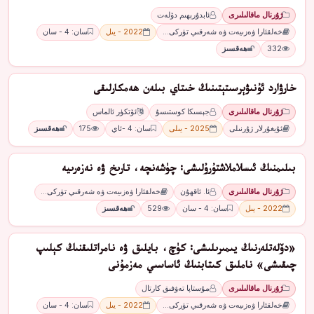
ژۇرنال ماقالىلىرى
ئابدۇرېھىم دۆلەت
خەلقئارا ۋەزىيەت ۋە شەرقىي تۈركى…
2022 - يىل
سان: 4 - سان
332
ھەقسىز
ﺧﺎﺭﯞﺍﺭﺩ ﺋﯘﻧﯩﯟﯦﺮﺳﯩﺘﯧﺘﯩﻨﯩﯔ ﺧﯩﺘﺎﻱ ﺑﯩﻠﻪﻥ ھەمكارلىقى
ژۇرنال ماقالىلىرى
ﺟﯧﺴﯩﻜﺎ ﻛﻮﺳﺘﯩﺴﯘ
ﺋﯚﺗﻜﯜﺭ ﺋﺎﻟﻤﺎﺱ
ئۇيغۇرلار ژۇرنىلى
2025 - يىلى
سان: 4 -ئاي
175
ھەقسىز
بىلىمنىڭ ئىسلاملاشتۇرۇلىشى: چۈشەنچە، تارىخ ۋە نەزەرىيە
ژۇرنال ماقالىلىرى
ئا. ئاقھۇن
خەلقئارا ۋەزىيەت ۋە شەرقىي تۈركى…
2022 - يىل
سان: 4 - سان
529
ھەقسىز
«دۆلەتلەرنىڭ يىمىرىلىشى: كۈچ، بايلىق ۋە نامراتلىقنىڭ كېلىپ
چىقىشى» ناملىق كىتابنىڭ ئاساسىي مەزمۇنى
ژۇرنال ماقالىلىرى
مۇستاپا تەۋفىق كارتال
خەلقئارا ۋەزىيەت ۋە شەرقىي تۈركى…
2022 - يىل
سان: 4 - سان