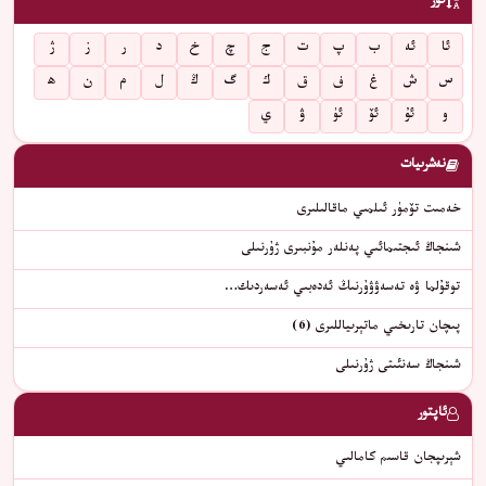
تۈر
ئا
ئە
ب
پ
ت
ج
چ
خ
د
ر
ز
ژ
س
ش
غ
ف
ق
ك
گ
ڭ
ل
م
ن
ھ
و
ئۇ
ئۆ
ئۈ
ۋ
ي
نەشرىيات
خەمىت تۆمۈر ئىلمىي ماقالىلىرى
شىنجاڭ ئىجتىمائىي پەنلەر مۇنبىرى ژۇرنىلى
توقۇلما ۋە تەسەۋۋۇرنىڭ ئەدەبىي ئەسەردىك…
پىچان تارىخىي ماتېرىياللىرى (6)
شىنجاڭ سەنئىتى ژۇرنىلى
ئاپتور
شېرىپجان قاسىم كامالىي