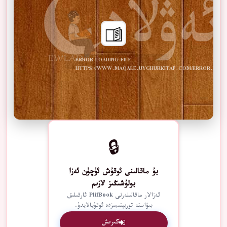
ERROR LOADING FILE -
HTTPS://WWW.MAQALE.UYGHURKITAP.COM/ERROR.PDF
🔒
بۇ ماقالىنى ئوقۇش ئۈچۈن ئەزا
بولۇشىڭىز لازىم
ئەزالار ماقالىلەرنى PlifBook ئارقىلىق
بىۋاستە توربېتىمىزدە ئوقۇيالايدۇ.
كىرىش