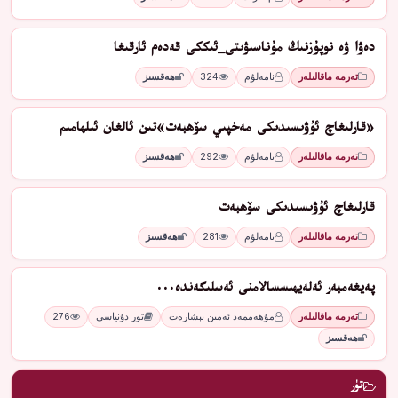
دەۋا ۋە نوپۇزنىڭ مۇناسىۋىتى_ئىككى قەدەم ئارقىغا
تەرمە ماقالىلەر
نامەلۇم
324
ھەقسىز
«قارلىغاچ ئۇۋىسىدىكى مەخپىي سۆھبەت»تىن ئالغان ئىلھامىم
تەرمە ماقالىلەر
نامەلۇم
292
ھەقسىز
قارلىغاچ ئۇۋىسىدىكى سۆھبەت
تەرمە ماقالىلەر
نامەلۇم
281
ھەقسىز
پەيغەمبەر ئەلەيھىسسالامنى ئەسلىگەندە...
تەرمە ماقالىلەر
مۇھەممەد ئەمىن بېشارەت
تور دۇنياسى
276
ھەقسىز
تۈر