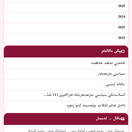
2025
2024
2023
2022
يېڭى ماقالىلەر
ئەدەبىي تەنقىد ھەققىدە
سىياسىي مەزھەبلەر
ماقالە ئىسمى
ئىسلامدىكى سىياسىي مەزھەبلەرنىڭ خاراكتېرى (1) شىئ…
دادىل فەقىھ ئەللامە مۇھەممەد ئەبۇ زەھرە
ماقال - تەمسىل
دوستۇڭ يامان بولسا قېچىپ قۇتۇلارسەن، خوتۇنۇڭ يامان بولسا قانداق