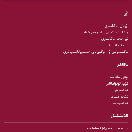
تۈر
ژۇرنال ماقالىلىرى
ماقالە توپلاملىرى ۋە مەجمۇئەلەر
تور بەت ماقالىلىرى
تەرمە ماقالىلەر
ماگىستىرلىق ۋە دوكتورلۇق دىسسېرتاتسىيەلىرى
ماقالىلەر
يېڭى ماقالىلەر
كۆپ ئوقۇلغانلار
ھەقسىزلار
ئىئانە قىلىڭ
ھەققىمىزدە
ئالاقىلىشىش
ewlatnet@gmail.com