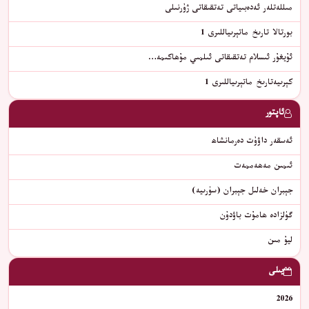
مىللەتلەر ئەدەبىياتى تەتقىقاتى ژۇرنىلى
بورتالا تارىخ ماتېرىياللىرى 1
ئۇيغۇر ئىسلام تەتقىقاتى ئىلمىي مۇھاكىمە…
كېرىيەتارىخ ماتېرىياللىرى 1
ئاپتور
ئەسقەر داۋۇت دەرمانشاھ
ئىمىن مەھەممەت
جېبران خەلىل جېبران (سۈرىيە)
گۈلزادە ھامۇت باۋدۇن
ليۇ مىن
يىلى
2026