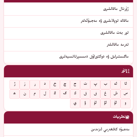
ژۇرنال ماقالىلىرى
ماقالە توپلاملىرى ۋە مەجمۇئەلەر
تور بەت ماقالىلىرى
تەرمە ماقالىلەر
ماگىستىرلىق ۋە دوكتورلۇق دىسسېرتاتسىيەلىرى
تۈر
ئا
ئە
ب
پ
ت
ج
چ
خ
د
ر
ز
ژ
س
ش
غ
ف
ق
ك
گ
ڭ
ل
م
ن
ھ
و
ئۇ
ئۆ
ئۈ
ۋ
ي
نەشرىيات
مەھمۇد كاشغەرىي ئىزىدىن