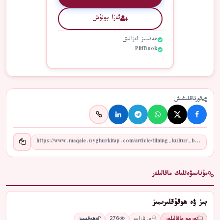
ئەزا بولۇش
ھەقسىز ئەزالىق
PlifBook
ئورتاقلىشىش
مۇناسىۋەتلىك ماقالىلەر
بىز ۋە ھوقۇقلىرىمىز
تەرمە ماقالىلەر
م. ئازات
276
ھەقسىز