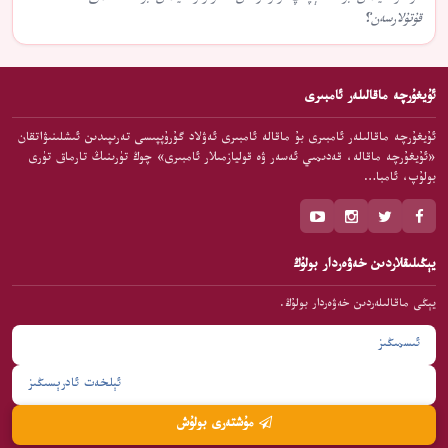
قۇتۇلارسەن؟
ئۇيغۇرچە ماقالىلەر ئامبىرى
ئۇيغۇرچە ماقالىلەر ئامبىرى بۇ ماقالە ئامبىرى ئەۋلاد گۇرۇپپىسى تەرىپىدىن ئىشلىنىۋاتقان
«ئۇيغۇرچە ماقالە، قەدىمىي ئەسەر ۋە قوليازمىلار ئامبىرى» چوڭ تۈرىنىڭ تارماق تۈرى
بولۇپ، ئامبا…
يېڭىلىقلاردىن خەۋەردار بولۇڭ
يېڭى ماقالىلەردىن خەۋەردار بولۇڭ.
مۇشتەرى بولۇش