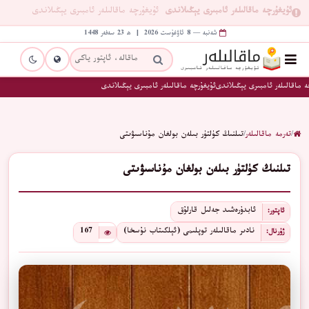
ئۇيغۇرچە ماقالىلەر ئامبىرى يېڭىلاندى
ئۇيغۇرچە ماقالىلەر ئامبىرى يېڭىلاندى
شەنبە — 8 ئاۋغۇست 2026 | ھ 23 سەفەر 1448
 ماقالىلەر ئامبىرى يېڭىلاندى
ئۇيغۇرچە ماقالىلەر ئامبىرى يېڭىلاندى
/
تەرمە ماقالىلەر
/
تىلنىڭ كۈلتۈر بىلەن بولغان مۇناسىۋىتى
تىلنىڭ كۈلتۈر بىلەن بولغان مۇناسىۋىتى
ئابدۇرەشىد جەلىل قارلۇق
ئاپتور:
نادىر ماقالىلەر توپلىمى (ئېلكىتاب نۇسخا)
167
ژۇرنال: