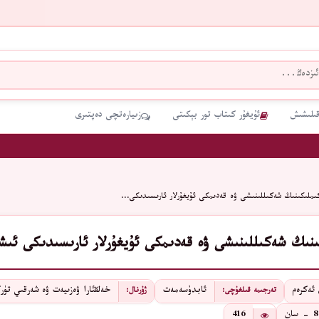
قىلىشىش
ئۇيغۇر كىتاب تور بېكىتى
زىيارەتچى دەپتىرى
ىملىكىنىڭ شەكىللىنىشى ۋە قەدىمكى ئۇيغۇرلار ئارىسىدىكى…
ىنىڭ شەكىللىنىشى ۋە قەدىمكى ئۇيغۇرلار ئارىسىدىكى ئىش
ئەكرەم
ئابدۇسەمەت
خەلقئارا ۋەزىيەت ۋە شەرقىي تۈر
تەرجىمە قىلغۇچى:
ژۇرنال:
8 - سان
416