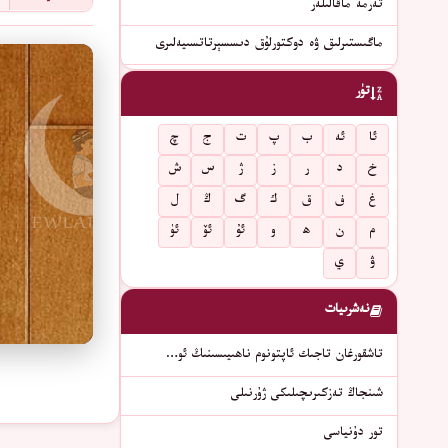
تەرمە ماقالىلەر
ماگىستىرلىق ۋە دوكتورلۇق دىسسېرتاتسىيەلىرى
تۈر
ئا
ئە
ب
پ
ت
ج
چ
خ
د
ر
ز
ژ
س
ش
غ
ف
ق
ك
گ
ڭ
ل
م
ن
ھ
و
ئۇ
ئۆ
ئۈ
ۋ
ي
نەشرىيات
تاشقورغان تاجىك ئاپتونوم ناھىيىسىنىڭ ئو…
شىنجاڭ تەزكىرىچىلىكى ژۇرنىلى
تور دۇنياسى