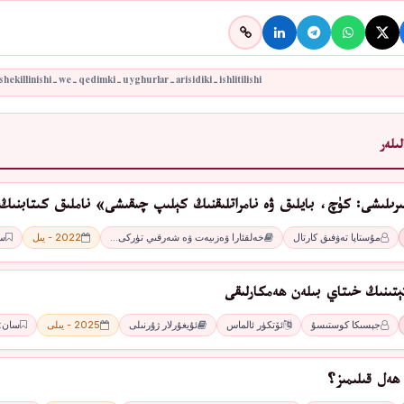
ىلەر
ىرىلىشى: كۈچ، بايلىق ۋە نامراتلىقنىڭ كېلىپ چىقىشى» ناملىق كىتابنىڭ
مۇستاپا تەۋفىق كارتال
خەلقئارا ۋەزىيەت ۋە شەرقىي تۈركى…
2022 - يىل
سان
ﺘﯧﺘﯩﻨﯩﯔ ﺧﯩﺘﺎﻱ ﺑﯩﻠﻪﻥ ھەمكارلىقى
ﺟﯧﺴﯩﻜﺎ ﻛﻮﺳﺘﯩﺴﯘ
ﺋﯚﺗﻜﯜﺭ ﺋﺎﻟﻤﺎﺱ
ئۇيغۇرلار ژۇرنىلى
2025 - يىلى
سان: 4 -ئا
ھەل قىلىمىز؟