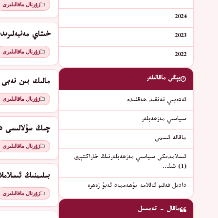
ژۇرنال ماقالىلىرى
2024
خىتاي مەنبەلىرىد
2023
ژۇرنال ماقالىلىرى
2022
يېڭى ماقالىلەر
مالىك بىن نەبى پ
ژۇرنال ماقالىلىرى
ئەدەبىي تەنقىد ھەققىدە
سىياسىي مەزھەبلەر
چىڭ سۇلالىسى دە
ماقالە ئىسمى
ژۇرنال ماقالىلىرى
ئىسلامدىكى سىياسىي مەزھەبلەرنىڭ خاراكتېرى
(1) شىئ…
بىلىمنىڭ ئىسلامل
دادىل فەقىھ ئەللامە مۇھەممەد ئەبۇ زەھرە
ژۇرنال ماقالىلىرى
ماقال - تەمسىل