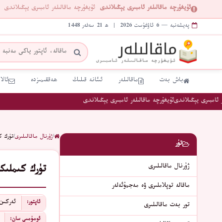
ئۇيغۇرچە ماقالىلەر ئامبىرى يېڭىلاندى
ئۇيغۇرچە ماقالىلەر ئامبىرى يېڭىلاندى
پەيشەنبە — 6 ئاۋغۇست 2026 | ھ 21 سەفەر 1448
باش بەت
ماقالىلەر
ئىئانە قىلىڭ
ھەققىمىزدە
ئالا
ئامبىرى يېڭىلاندى
ئۇيغۇرچە ماقالىلەر ئامبىرى يېڭىلاندى
/
ژۇرنال ماقالىلىرى
/
تۈرك ك
تۈر
ژۇرنال ماقالىلىرى
تۈرك كىملىك
ماقالە توپلاملىرى ۋە مەجمۇئەلەر
ئەركىن 
ئاپتور:
تور بەت ماقالىلىرى
ئومۇمىي سان: