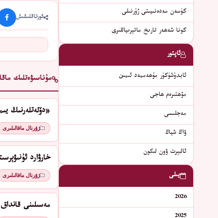
كۈسەن مەدەنىيىتى ژۇرنىلى
ئورتاقلىشىش
كونا شەھەر تارىخ ماتېرىياللىرى
ئاپتور
ئابدۇشۈكۈر مۇھەممەد ئىمىن
مۇناسىۋەتلىك ماقال
مۆھتىرەم ھاجى
«دۆلەتلەرنىڭ يىم
مەجلىسى
ژۇرنال ماقالىلىرى
ۋاڭ شياڭ
ئالبېرت ۋون لىكون
ﺧﺎﺭﯞﺍﺭﺩ ﺋﯘﻧﯩﯟﯦﺮﺳﯩ
يىلى
ژۇرنال ماقالىلىرى
2026
مەسىلىنى قانداق 
2025