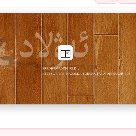
ERROR LOADING FILE -
HTTPS://WWW.MAQALE.UYGHURKITAP.COM/ERROR.PDF