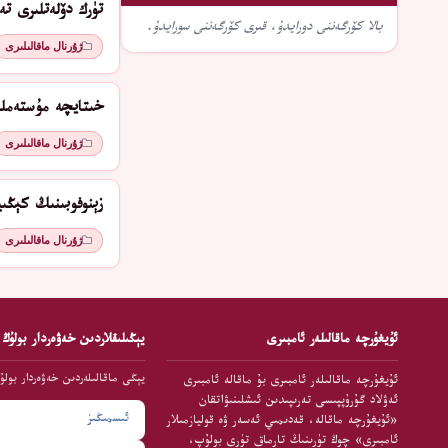
تۈرك دۆلەتلىرى ت
بالا كۆرگەننى دورايدۇ، قىرى كۆرگەننى سورايدۇ.
ژۇرنال ماقالىلىرى
خىتايچە مۇستەملى
ژۇرنال ماقالىلىرى
زېنوفوبىنىڭ كېڭى
ژۇرنال ماقالىلىرى
ئۇيغۇرچە ماقالىلەر ئامبىرى
يېڭىلىقلاردىن خەۋەردار بولۇڭ
يېڭى ماقالىلەردىن خەۋەردار بولۇ
ئۇيغۇرچە ماقالىلەر ئامبىرى بۇ ماقالە ئامبىرى
ئەۋلاد گۇرۇپپىسى تەرىپىدىن ئىشلىنىۋاتقان
«ئۇيغۇرچە ماقالە، قەدىمىي ئەسەر ۋە قوليازمىلار
ئامبىرى» چوڭ تۈرىنىڭ تارماق تۈرى بولۇپ،