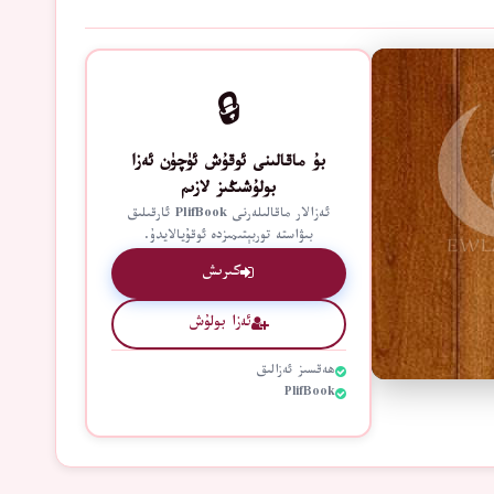
🔒
بۇ ماقالىنى ئوقۇش ئۈچۈن ئەزا
بولۇشىڭىز لازىم
ئەزالار ماقالىلەرنى PlifBook ئارقىلىق
بىۋاستە توربېتىمىزدە ئوقۇيالايدۇ.
كىرىش
ئەزا بولۇش
ھەقسىز ئەزالىق
PlifBook