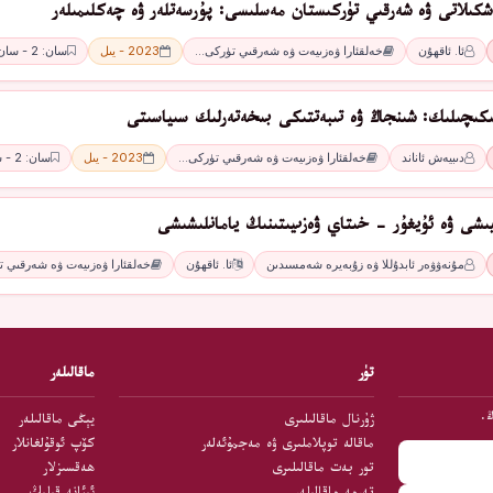
ەشكىلاتى ۋە شەرقىي تۈركىستان مەسلىسى: پۇرسەتلەر ۋە چەكلىمىلەر
ئا. ئاقھۇن
خەلقئارا ۋەزىيەت ۋە شەرقىي تۈركى…
2023 - يىل
سان: 2 - سان
كىچىلىك: شىنجاڭ ۋە تىبەتتىكى بىخەتەرلىك سىياسىتى
دىبيەش ئاناند
خەلقئارا ۋەزىيەت ۋە شەرقىي تۈركى…
2023 - يىل
سان: 2 - سان
يىشى ۋە ئۇيغۇر - خىتاي ۋەزىيىتىنىڭ يامانلىشىشى
مۇنەۋۋەر ئابدۇللا ۋە زۇبەيرە شەمسىدىن
ئا. ئاقھۇن
خەلقئارا ۋەزىيەت ۋە شەرقىي 
تۈر
ماقالىلەر
ڭ.
ژۇرنال ماقالىلىرى
يېڭى ماقالىلەر
ماقالە توپلاملىرى ۋە مەجمۇئەلەر
كۆپ ئوقۇلغانلار
تور بەت ماقالىلىرى
ھەقسىزلار