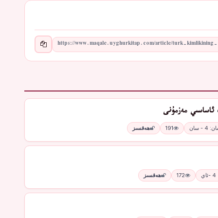
 ئاساسىي مەزمۇنى
: 4 - سان
191
ھەقسىز
ي
172
ھەقسىز