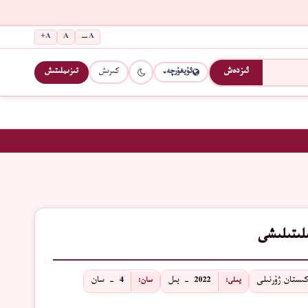
A+
A
A−
كىرىش
تىزىملىتىش
ئىزدەش
ئۇيغۇرچە
لىتىلىشى
كىستان ژۇرنىلى
2022 - يىل
4 - سان
يىلى:
سان: