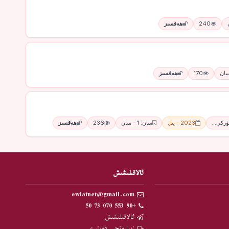
240
ھەقسىز
170
ھەقسىز
تۈركى…
2023 - يىل
سان: 1 - سان
236
ھەقسىز
ئالاقىلىشىش
ewlatnet@gmail.com
+90 553 070 73 50
ئالاقىلىشىش