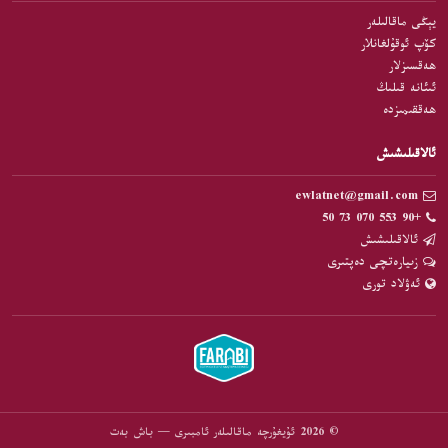
يېڭى ماقالىلەر
كۆپ ئوقۇلغانلار
ھەقسىزلار
ئىئانە قىلىڭ
ھەققىمىزدە
ئالاقىلىشىش
ewlatnet@gmail.com
+90 553 070 73 50
ئالاقىلىشىش
زىيارەتچى دەپتىرى
ئەۋلاد تورى
© 2026 ئۇيغۇرچە ماقالىلەر ئامبىرى — باش بەت