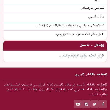
سىياسىي مەزھەبلەر
ماقالە ئىسمى
ئىسلامدىكى سىياسىي مەزھەبلەرنىڭ خاراكتېرى (1) شىئ…
دادىل فەقىھ ئەللامە مۇھەممەد ئەبۇ زەھرە
ماقال - تەمسىل
قۇرۇق گەپكە مۈشۈك ئاپتاپقا چىقماس.
ئۇيغۇرچە ماقالىلەر ئامبىرى
ئۇيغۇرچە ماقالىلەر ئامبىرى بۇ ماقالە ئامبىرى ئەۋلاد گۇرۇپپىسى تەرىپىدىن ئىشلىنىۋاتقان
«ئۇيغۇرچە ماقالە، قەدىمىي ئەسەر ۋە قوليازمىلار ئامبىرى» چوڭ تۈرىنىڭ تارماق تۈرى
بولۇپ، ئامبا…