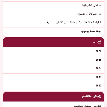
مەۋلان تەڭرىقۇت
د. دەموكائان دەمىرەل
ۋىليام كلارك (ئامىركا ۋاشىنگىتون ئۇنىۋېرسىتېتى)
مۇھەممەد يۈسۈپ
يىلى
2026
2025
2024
2023
2022
يېڭى ماقالىلەر
ئەدەبىي تەنقىد ھەققىدە