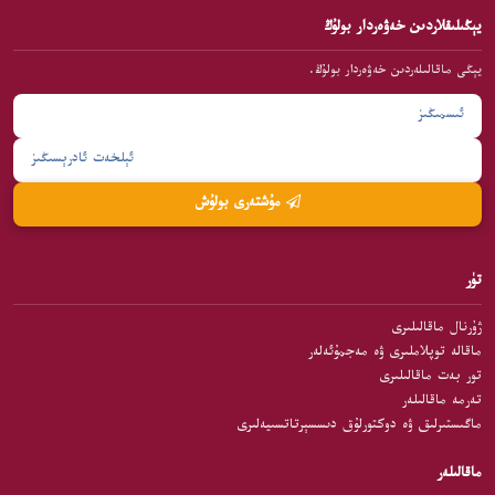
يېڭىلىقلاردىن خەۋەردار بولۇڭ
يېڭى ماقالىلەردىن خەۋەردار بولۇڭ.
مۇشتەرى بولۇش
تۈر
ژۇرنال ماقالىلىرى
ماقالە توپلاملىرى ۋە مەجمۇئەلەر
تور بەت ماقالىلىرى
تەرمە ماقالىلەر
ماگىستىرلىق ۋە دوكتورلۇق دىسسېرتاتسىيەلىرى
ماقالىلەر