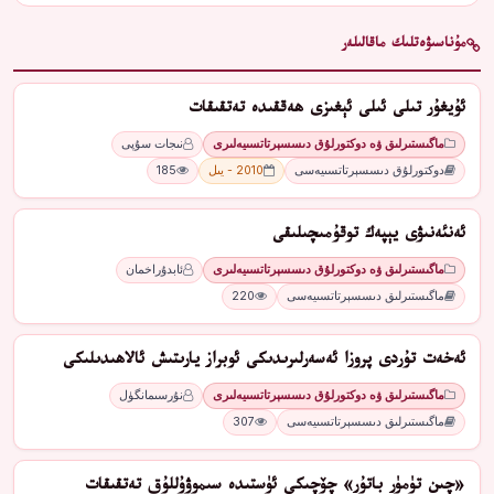
مۇناسىۋەتلىك ماقالىلەر
ئۇيغۇر تىلى ئىلى ئېغىزى ھەققىدە تەتقىقات
ماگىستىرلىق ۋە دوكتورلۇق دىسسېرتاتسىيەلىرى
نىجات سۇپى
دوكتورلۇق دىسسېرتاتسىيەسى
2010 - يىل
185
ئەنئەنىۋى يېپەك توقۇمىچىلىقى
ماگىستىرلىق ۋە دوكتورلۇق دىسسېرتاتسىيەلىرى
ئابدۇراخمان
ماگىستىرلىق دىسسېرتاتسىيەسى
220
ئەخەت تۇردى پروزا ئەسەرلىرىدىكى ئوبراز يارىتىش ئالاھىدىلىكى
ماگىستىرلىق ۋە دوكتورلۇق دىسسېرتاتسىيەلىرى
نۇرسىمانگۈل
ماگىستىرلىق دىسسېرتاتسىيەسى
307
«چىن تۈمۈر باتۇر» چۆچىكى ئۈستىدە سىموۋۇللۇق تەتقىقات