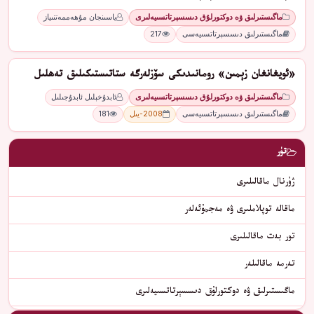
ماگىستىرلىق ۋە دوكتورلۇق دىسسېرتاتسىيەلىرى
ياسىنجان مۇھەممەتنىياز
ماگىستىرلىق دىسسېرتاتسىيەسى
217
«ئويغانغان زېمىن» رومانىدىكى سۆزلەرگە ستاتىستىكىلىق تەھلىل
ماگىستىرلىق ۋە دوكتورلۇق دىسسېرتاتسىيەلىرى
ئابدۇخېلىل ئابدۇجىلىل
ماگىستىرلىق دىسسېرتاتسىيەسى
2008-يىل
181
تۈر
ژۇرنال ماقالىلىرى
ماقالە توپلاملىرى ۋە مەجمۇئەلەر
تور بەت ماقالىلىرى
تەرمە ماقالىلەر
ماگىستىرلىق ۋە دوكتورلۇق دىسسېرتاتسىيەلىرى