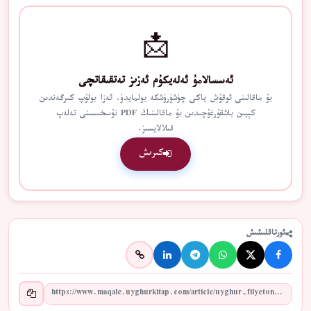
📩
ئەسسالامۇ ئەلەيكۇم ئەزىز تەتقىقاتچى
بۇ ماقالىنى ئوقۇش ياكى چۈشۈرۈشكە بولمايدۇ. ئەزا بولۇپ كىرگەندىن
كېيىن باشقۇرغۇچىدىن بۇ ماقالىنىڭ PDF نۇسخىسىنى تەلەپ
قىلالايسىز.
كىرىش
ئورتاقلىشىش