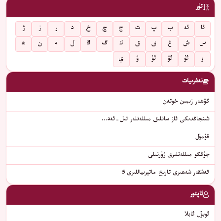
تۈر
ئا
ئە
ب
پ
ت
ج
چ
خ
د
ر
ز
ژ
س
ش
غ
ف
ق
ك
گ
ڭ
ل
م
ن
ھ
و
ئۇ
ئۆ
ئۈ
ۋ
ي
نەشرىيات
گۆھەر زىمىن خوتەن
شىنجاڭدىكى ئاز سانلىق مىللەتلەر تىل-ئەد…
قۇمۇل
جۇڭگو مىللەتلىرى ژۇرنىلى
قەشقەر شەھىرى تارىخ ماتېرىياللىرى 5
ئاپتور
ئوبۇل ئابلا