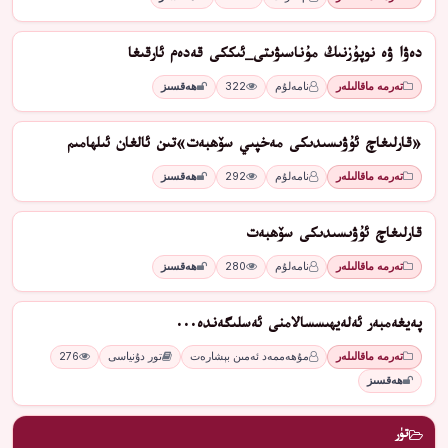
دەۋا ۋە نوپۇزنىڭ مۇناسىۋىتى_ئىككى قەدەم ئارقىغا
تەرمە ماقالىلەر
نامەلۇم
322
ھەقسىز
«قارلىغاچ ئۇۋىسىدىكى مەخپىي سۆھبەت»تىن ئالغان ئىلھامىم
تەرمە ماقالىلەر
نامەلۇم
292
ھەقسىز
قارلىغاچ ئۇۋىسىدىكى سۆھبەت
تەرمە ماقالىلەر
نامەلۇم
280
ھەقسىز
پەيغەمبەر ئەلەيھىسسالامنى ئەسلىگەندە...
تەرمە ماقالىلەر
مۇھەممەد ئەمىن بېشارەت
تور دۇنياسى
276
ھەقسىز
تۈر