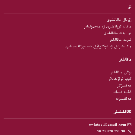
تۈر
ژۇرنال ماقالىلىرى
ماقالە توپلاملىرى ۋە مەجمۇئەلەر
تور بەت ماقالىلىرى
تەرمە ماقالىلەر
ماگىستىرلىق ۋە دوكتورلۇق دىسسېرتاتسىيەلىرى
ماقالىلەر
يېڭى ماقالىلەر
كۆپ ئوقۇلغانلار
ھەقسىزلار
ئىئانە قىلىڭ
ھەققىمىزدە
ئالاقىلىشىش
ewlatnet@gmail.com
+90 553 070 73 50