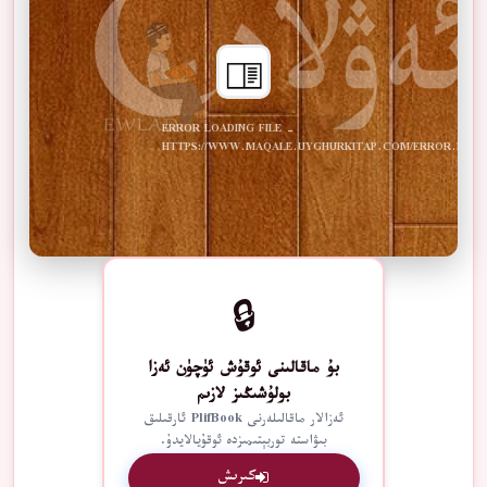
ERROR LOADING FILE -
HTTPS://WWW.MAQALE.UYGHURKITAP.COM/ERROR.PDF
🔒
بۇ ماقالىنى ئوقۇش ئۈچۈن ئەزا
بولۇشىڭىز لازىم
ئەزالار ماقالىلەرنى PlifBook ئارقىلىق
بىۋاستە توربېتىمىزدە ئوقۇيالايدۇ.
كىرىش