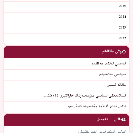
2025
2024
2023
2022
يېڭى ماقالىلەر
ئەدەبىي تەنقىد ھەققىدە
سىياسىي مەزھەبلەر
ماقالە ئىسمى
ئىسلامدىكى سىياسىي مەزھەبلەرنىڭ خاراكتېرى (1) شىئ…
دادىل فەقىھ ئەللامە مۇھەممەد ئەبۇ زەھرە
ماقال - تەمسىل
قىزلىق ئۆيگە قىرىق ئات باغلىنار.