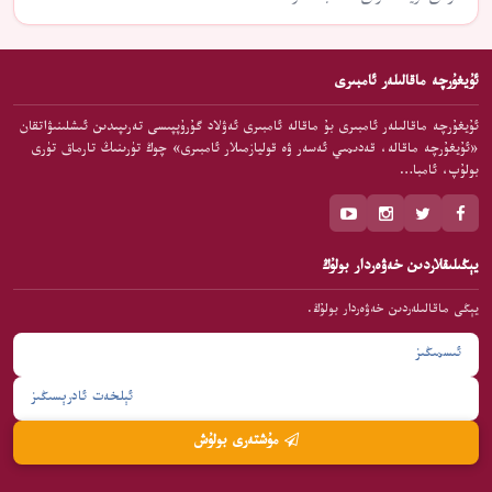
ئۇيغۇرچە ماقالىلەر ئامبىرى
ئۇيغۇرچە ماقالىلەر ئامبىرى بۇ ماقالە ئامبىرى ئەۋلاد گۇرۇپپىسى تەرىپىدىن ئىشلىنىۋاتقان
«ئۇيغۇرچە ماقالە، قەدىمىي ئەسەر ۋە قوليازمىلار ئامبىرى» چوڭ تۈرىنىڭ تارماق تۈرى
بولۇپ، ئامبا…
يېڭىلىقلاردىن خەۋەردار بولۇڭ
يېڭى ماقالىلەردىن خەۋەردار بولۇڭ.
مۇشتەرى بولۇش