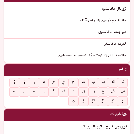
ژۇرنال ماقالىلىرى
ماقالە توپلاملىرى ۋە مەجمۇئەلەر
تور بەت ماقالىلىرى
تەرمە ماقالىلەر
ماگىستىرلىق ۋە دوكتورلۇق دىسسېرتاتسىيەلىرى
تۈر
ئا
ئە
ب
پ
ت
ج
چ
خ
د
ر
ز
ژ
س
ش
غ
ف
ق
ك
گ
ڭ
ل
م
ن
ھ
و
ئۇ
ئۆ
ئۈ
ۋ
ي
نەشرىيات
ئۈرۈمچى تارىخ ماتېرىياللىرى 7