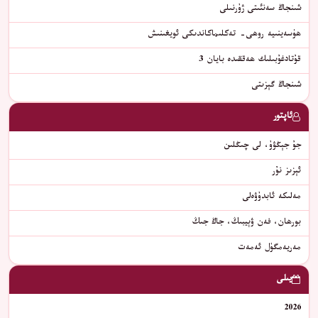
شىنجاڭ سەنئىتى ژۇرنىلى
ھۈسەينىيە روھى- تەكلىماكاندىكى ئويغىنىش
قۇتادغۇبىلىك ھەققىدە بايان 3
شىنجاڭ گېزىتى
ئاپتور
جۇ جېڭۋۇ، لى چىڭلىن
ئېزىز نۇر
مەلىكە ئابدۇۋەلى
بورھان، فەن ۋېيبىڭ، جاڭ جىڭ
مەريەمگۈل ئەمەت
يىلى
2026