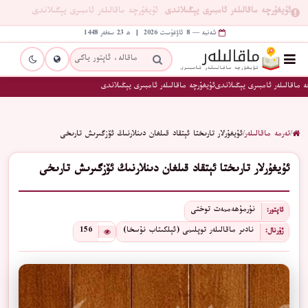
ئۇيغۇرچە ماقالىلەر ئامبىرى يېڭىلاندى
ئۇيغۇرچە ماقالىلەر ئامبىرى يېڭىلاندى
شەنبە — 8 ئاۋغۇست 2026 | ھ 23 سەفەر 1448
 ماقالىلەر ئامبىرى يېڭىلاندى
ئۇيغۇرچە ماقالىلەر ئامبىرى يېڭىلاندى
/
تەرمە ماقالىلەر
/
ئۇيغۇرلار تارىختا ئېتقاد قىلغان دىنلارنىڭ ئۆزگىرىش تارىخى
ئۇيغۇرلار تارىختا ئېتقاد قىلغان دىنلارنىڭ ئۆزگىرىش تارىخى
نۇرمۇھەممەت توختى
ئاپتور:
نادىر ماقالىلەر توپلىمى (ئېلكىتاب نۇسخا)
156
ژۇرنال: