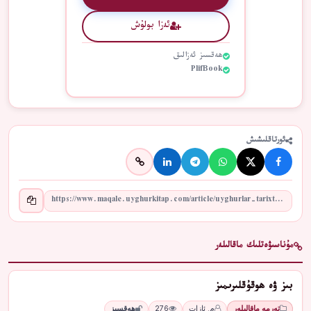
ئەزا بولۇش
ھەقسىز ئەزالىق
PlifBook
ئورتاقلىشىش
مۇناسىۋەتلىك ماقالىلەر
بىز ۋە ھوقۇقلىرىمىز
تەرمە ماقالىلەر
م. ئازات
276
ھەقسىز