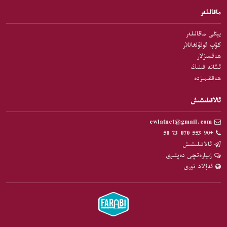
ماقالىلەر
يېڭى ماقالىلەر
كۆپ ئوقۇلغانلار
ھەقسىزلار
ئىئانە قىلىڭ
ھەققىمىزدە
ئالاقىلىشىش
ewlatnet@gmail.com
+90 553 070 73 50
ئالاقىلىشىش
زىيارەتچى دەپتىرى
ئەۋلاد تورى