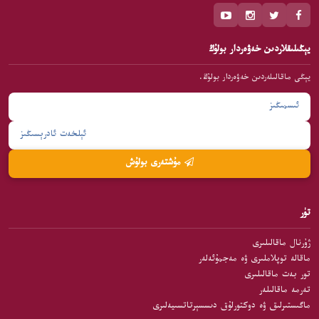
يېڭىلىقلاردىن خەۋەردار بولۇڭ
يېڭى ماقالىلەردىن خەۋەردار بولۇڭ.
مۇشتەرى بولۇش
تۈر
ژۇرنال ماقالىلىرى
ماقالە توپلاملىرى ۋە مەجمۇئەلەر
تور بەت ماقالىلىرى
تەرمە ماقالىلەر
ماگىستىرلىق ۋە دوكتورلۇق دىسسېرتاتسىيەلىرى