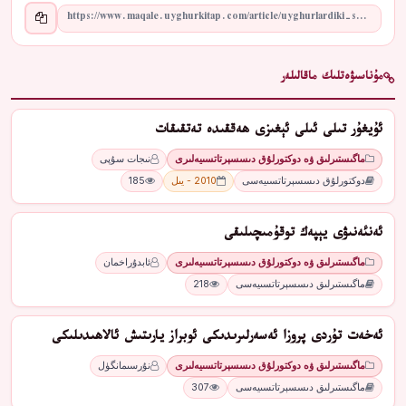
مۇناسىۋەتلىك ماقالىلەر
ئۇيغۇر تىلى ئىلى ئېغىزى ھەققىدە تەتقىقات
ماگىستىرلىق ۋە دوكتورلۇق دىسسېرتاتسىيەلىرى
نىجات سۇپى
دوكتورلۇق دىسسېرتاتسىيەسى
2010 - يىل
185
ئەنئەنىۋى يېپەك توقۇمىچىلىقى
ماگىستىرلىق ۋە دوكتورلۇق دىسسېرتاتسىيەلىرى
ئابدۇراخمان
ماگىستىرلىق دىسسېرتاتسىيەسى
218
ئەخەت تۇردى پروزا ئەسەرلىرىدىكى ئوبراز يارىتىش ئالاھىدىلىكى
ماگىستىرلىق ۋە دوكتورلۇق دىسسېرتاتسىيەلىرى
نۇرسىمانگۈل
ماگىستىرلىق دىسسېرتاتسىيەسى
307