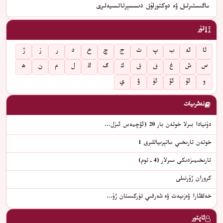
ماگىستىرلىق ۋە دوكتورلۇق دىسسېرتاتسىيەلىرى
تۈر
ئا
ئە
ب
پ
ت
ج
چ
خ
د
ر
ز
ژ
س
ش
غ
ف
ق
ك
گ
ڭ
ل
م
ن
ھ
و
ئۇ
ئۆ
ئۈ
ۋ
ي
نەشرىيات
دۇنيادا بىرلا خوتەن بار 20 (ئۆچمەس ئىزل…
خوتەن تارىخىي ماتېرىياللىرى 1
تارىخىمىزدىكى سىرلار (4-توم)
كروران ژۇرنىلى
خەلقئارا ۋەزىيەت ۋە شەرقىي تۈركىستان ژۇ…
ئاپتور