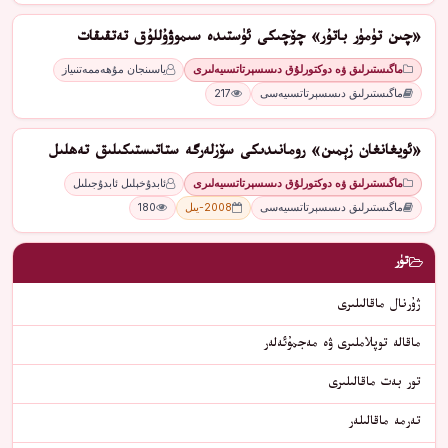
«چىن تۈمۈر باتۇر» چۆچىكى ئۈستىدە سىموۋۇللۇق تەتقىقات
ماگىستىرلىق ۋە دوكتورلۇق دىسسېرتاتسىيەلىرى
ياسىنجان مۇھەممەتنىياز
ماگىستىرلىق دىسسېرتاتسىيەسى
217
«ئويغانغان زېمىن» رومانىدىكى سۆزلەرگە ستاتىستىكىلىق تەھلىل
ماگىستىرلىق ۋە دوكتورلۇق دىسسېرتاتسىيەلىرى
ئابدۇخېلىل ئابدۇجىلىل
ماگىستىرلىق دىسسېرتاتسىيەسى
2008-يىل
180
تۈر
ژۇرنال ماقالىلىرى
ماقالە توپلاملىرى ۋە مەجمۇئەلەر
تور بەت ماقالىلىرى
تەرمە ماقالىلەر