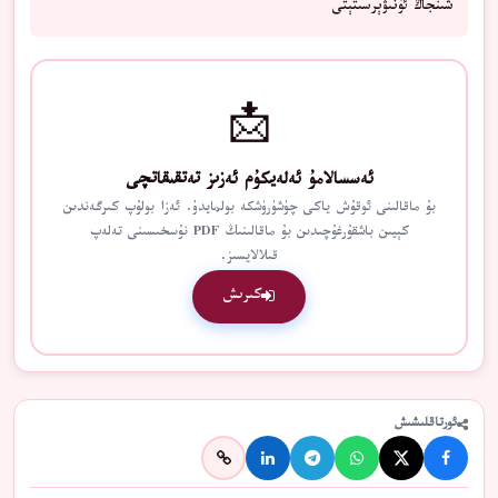
شىنجاڭ ئۇنىۋېرسىتېتى
📩
ئەسسالامۇ ئەلەيكۇم ئەزىز تەتقىقاتچى
بۇ ماقالىنى ئوقۇش ياكى چۈشۈرۈشكە بولمايدۇ. ئەزا بولۇپ كىرگەندىن
كېيىن باشقۇرغۇچىدىن بۇ ماقالىنىڭ PDF نۇسخىسىنى تەلەپ
قىلالايسىز.
كىرىش
ئورتاقلىشىش