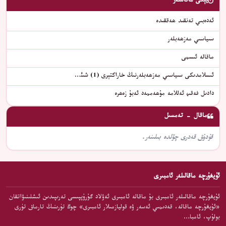
يېڭى ماقالىلەر
ئەدەبىي تەنقىد ھەققىدە
سىياسىي مەزھەبلەر
ماقالە ئىسمى
ئىسلامدىكى سىياسىي مەزھەبلەرنىڭ خاراكتېرى (1) شىئ…
دادىل فەقىھ ئەللامە مۇھەممەد ئەبۇ زەھرە
ماقال - تەمسىل
قۇدۇق قەدرى چۆلدە بىلىنەر.
ئۇيغۇرچە ماقالىلەر ئامبىرى
ئۇيغۇرچە ماقالىلەر ئامبىرى بۇ ماقالە ئامبىرى ئەۋلاد گۇرۇپپىسى تەرىپىدىن ئىشلىنىۋاتقان
«ئۇيغۇرچە ماقالە، قەدىمىي ئەسەر ۋە قوليازمىلار ئامبىرى» چوڭ تۈرىنىڭ تارماق تۈرى
بولۇپ، ئامبا…