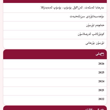
مەرھابا ئەسئەت، ئەزراگۈل يۈسۈپ، يۈسۈپ ئەبەيدۇللا
مۇھەممەتتۇردى مىرزىئەخمەت
خەلچەم تۇرسۇن
كونۇرئالىپ ئەرجىلاسۇن
تۇرسۇن بۇرھانى
يىلى
2026
2025
2024
2023
2022