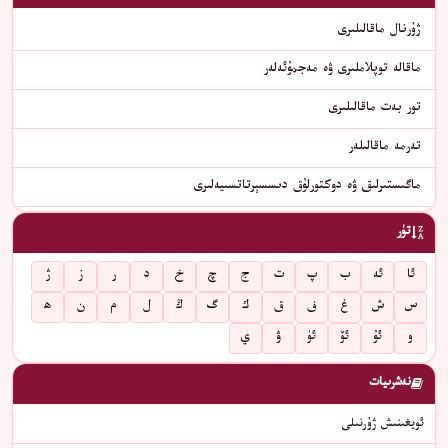
ژۇرنال ماقالىلىرى
ماقالە توپلاملىرى ۋە مەجمۇئەلەر
تور بەت ماقالىلىرى
تەرمە ماقالىلەر
ماگىستىرلىق ۋە دوكتورلۇق دىسسېرتاتسىيەلىرى
تۈر
ئا
ئە
ب
پ
ت
ج
چ
خ
د
ر
ز
ژ
س
ش
غ
ف
ق
ك
گ
ڭ
ل
م
ن
ھ
و
ئۇ
ئۆ
ئۈ
ۋ
ي
نەشرىيات
ئويغىنىش ژۇرنىلى