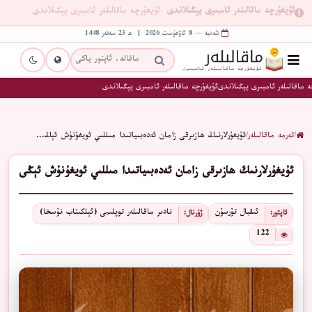
ئۇيغۇرچە ماقالىلەر ئامبىرى يېڭىلاندى
ئۇيغۇرچە ماقالىلەر ئامبىرى يېڭىلاندى
شەنبە — 8 ئاۋغۇست 2026 | ھ 23 سەفەر 1448
 ماقالىلەر ئامبىرى يېڭىلاندى
ئۇيغۇرچە ماقالىلەر ئامبىرى يېڭىلاندى
/
تەرمە ماقالىلەر
/
ئۇيغۇرلارنىڭ ھازىرقى زامان ئەدەبىياتىدا مىللىي ئويغۇنۇش ئېڭ…
ئۇيغۇرلارنىڭ ھازىرقى زامان ئەدەبىياتىدا مىللىي ئويغۇنۇش ئېڭى
ئىقبال تۇرسۇن
نادىر ماقالىلەر توپلىمى (ئېلكىتاب نۇسخا)
ئاپتور:
ژۇرنال:
122