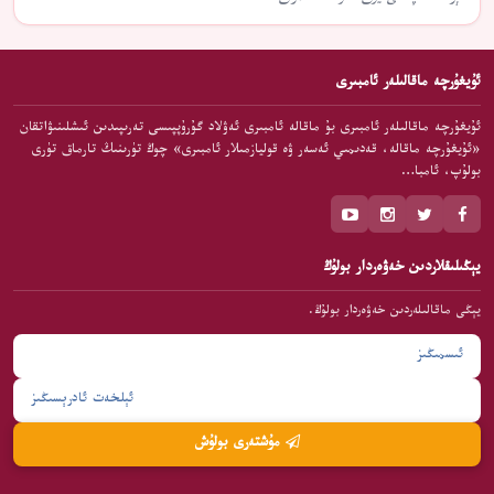
ئۇيغۇرچە ماقالىلەر ئامبىرى
ئۇيغۇرچە ماقالىلەر ئامبىرى بۇ ماقالە ئامبىرى ئەۋلاد گۇرۇپپىسى تەرىپىدىن ئىشلىنىۋاتقان
«ئۇيغۇرچە ماقالە، قەدىمىي ئەسەر ۋە قوليازمىلار ئامبىرى» چوڭ تۈرىنىڭ تارماق تۈرى
بولۇپ، ئامبا…
يېڭىلىقلاردىن خەۋەردار بولۇڭ
يېڭى ماقالىلەردىن خەۋەردار بولۇڭ.
مۇشتەرى بولۇش