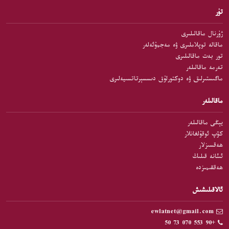
تۈر
ژۇرنال ماقالىلىرى
ماقالە توپلاملىرى ۋە مەجمۇئەلەر
تور بەت ماقالىلىرى
تەرمە ماقالىلەر
ماگىستىرلىق ۋە دوكتورلۇق دىسسېرتاتسىيەلىرى
ماقالىلەر
يېڭى ماقالىلەر
كۆپ ئوقۇلغانلار
ھەقسىزلار
ئىئانە قىلىڭ
ھەققىمىزدە
ئالاقىلىشىش
ewlatnet@gmail.com
+90 553 070 73 50