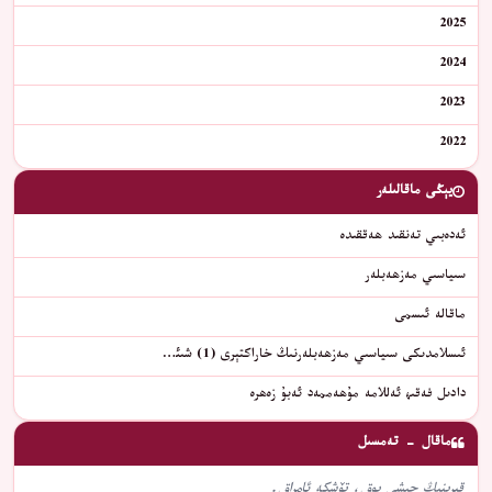
2025
2024
2023
2022
يېڭى ماقالىلەر
ئەدەبىي تەنقىد ھەققىدە
سىياسىي مەزھەبلەر
ماقالە ئىسمى
ئىسلامدىكى سىياسىي مەزھەبلەرنىڭ خاراكتېرى (1) شىئ…
دادىل فەقىھ ئەللامە مۇھەممەد ئەبۇ زەھرە
ماقال - تەمسىل
قېرىنىڭ چىشى يوق، تۆشكە ئامراق.