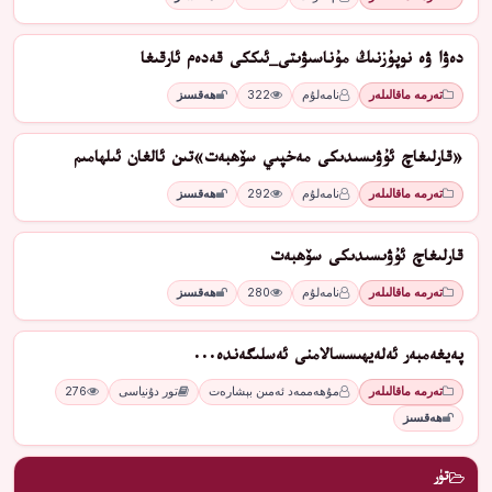
دەۋا ۋە نوپۇزنىڭ مۇناسىۋىتى_ئىككى قەدەم ئارقىغا
تەرمە ماقالىلەر
نامەلۇم
322
ھەقسىز
«قارلىغاچ ئۇۋىسىدىكى مەخپىي سۆھبەت»تىن ئالغان ئىلھامىم
تەرمە ماقالىلەر
نامەلۇم
292
ھەقسىز
قارلىغاچ ئۇۋىسىدىكى سۆھبەت
تەرمە ماقالىلەر
نامەلۇم
280
ھەقسىز
پەيغەمبەر ئەلەيھىسسالامنى ئەسلىگەندە...
تەرمە ماقالىلەر
مۇھەممەد ئەمىن بېشارەت
تور دۇنياسى
276
ھەقسىز
تۈر