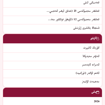
قەدىمكى ئىلى
قەشقەر مەجمۇئەسى 23 (خەلق ئېغىر ئەدەبىي…
قەشقەر مەجمۇئەسى 12 (ئۇيغۇر فولكلور مەد…
شىنجاڭ ياشلىرى ژۇرنىلى
ئاپتور
گۆرىڭ ئالبېرت
ئەنۋەر سەيدۇللا
ئەمراھ ئايدەمىر
ئادەم ئۆگەر (تۈركىيە)
مەھمەت ئۆلمەز
يىلى
2026