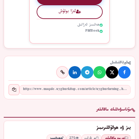
ئەزا بولۇش
ھەقسىز ئەزالىق
PlifBook
ئورتاقلىشىش
مۇناسىۋەتلىك ماقالىلەر
بىز ۋە ھوقۇقلىرىمىز
تەرمە ماقالىلەر
م. ئازات
275
ھەقسىز