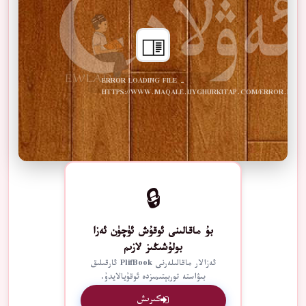
ERROR LOADING FILE -
HTTPS://WWW.MAQALE.UYGHURKITAP.COM/ERROR.PDF
🔒
بۇ ماقالىنى ئوقۇش ئۈچۈن ئەزا
بولۇشىڭىز لازىم
ئەزالار ماقالىلەرنى PlifBook ئارقىلىق
بىۋاستە توربېتىمىزدە ئوقۇيالايدۇ.
كىرىش