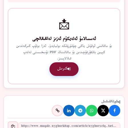
📩
ئەسسالامۇ ئەلەيكۇم ئەزىز تەتقىقاتچى
بۇ ماقالىنى ئوقۇش ياكى چۈشۈرۈشكە بولمايدۇ. ئەزا بولۇپ كىرگەندىن
كېيىن باشقۇرغۇچىدىن بۇ ماقالىنىڭ PDF نۇسخىسىنى تەلەپ
قىلالايسىز.
كىرىش
ئورتاقلىشىش