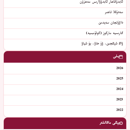
ئابدۇقاھار ئابدۇۋارىس مەھزۇن
سەدۇللا تاھىر
داۋۇتجان سەيدىن
گارسىيە ماركوز (كولۇمبىيە)
ۋاڭ شېڭجىن، ۋۇ خاۋ، يۈ شياۋ
يىلى
2026
2025
2024
2023
2022
يېڭى ماقالىلەر