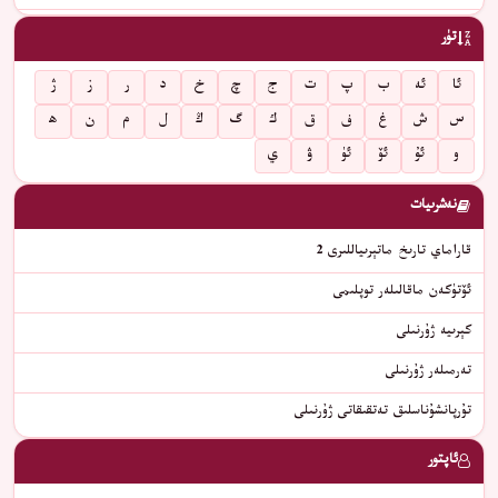
تۈر
ئا
ئە
ب
پ
ت
ج
چ
خ
د
ر
ز
ژ
س
ش
غ
ف
ق
ك
گ
ڭ
ل
م
ن
ھ
و
ئۇ
ئۆ
ئۈ
ۋ
ي
نەشرىيات
قاراماي تارىخ ماتېرىياللىرى 2
ئۆتۈكەن ماقالىلەر توپلىمى
كېرىيە ژۇرنىلى
تەرمىلەر ژۇرنىلى
تۇرپانشۇناسلىق تەتقىقاتى ژۇرنىلى
ئاپتور