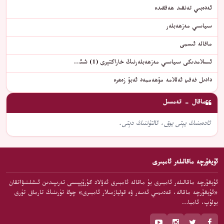
ئەدەبىي تەنقىد ھەققىدە
سىياسىي مەزھەبلەر
ماقالە ئىسمى
ئىسلامدىكى سىياسىي مەزھەبلەرنىڭ خاراكتېرى (1) شىئ…
دادىل فەقىھ ئەللامە مۇھەممەد ئەبۇ زەھرە
ماقال - تەمسىل
ئادەمنىڭ يېتى يوق، ئالتۇننىڭ دېتى.
ئۇيغۇرچە ماقالىلەر ئامبىرى
ئۇيغۇرچە ماقالىلەر ئامبىرى بۇ ماقالە ئامبىرى ئەۋلاد گۇرۇپپىسى تەرىپىدىن ئىشلىنىۋاتقان
«ئۇيغۇرچە ماقالە، قەدىمىي ئەسەر ۋە قوليازمىلار ئامبىرى» چوڭ تۈرىنىڭ تارماق تۈرى
بولۇپ، ئامبا…