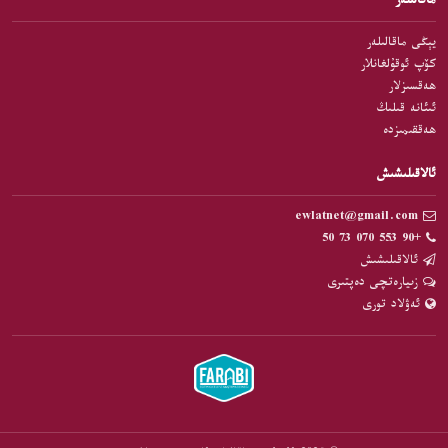
ماقالىلەر
يېڭى ماقالىلەر
كۆپ ئوقۇلغانلار
ھەقسىزلار
ئىئانە قىلىڭ
ھەققىمىزدە
ئالاقىلىشىش
ewlatnet@gmail.com
+90 553 070 73 50
ئالاقىلىشىش
زىيارەتچى دەپتىرى
ئەۋلاد تورى