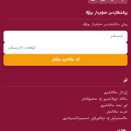
يېڭىلىقلاردىن خەۋەردار بولۇڭ
يېڭى ماقالىلەردىن خەۋەردار بولۇڭ.
مۇشتەرى بولۇش
تۈر
ژۇرنال ماقالىلىرى
ماقالە توپلاملىرى ۋە مەجمۇئەلەر
تور بەت ماقالىلىرى
تەرمە ماقالىلەر
ماگىستىرلىق ۋە دوكتورلۇق دىسسېرتاتسىيەلىرى