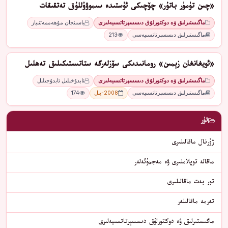
«چىن تۈمۈر باتۇر» چۆچىكى ئۈستىدە سىموۋۇللۇق تەتقىقات
ماگىستىرلىق ۋە دوكتورلۇق دىسسېرتاتسىيەلىرى
ياسىنجان مۇھەممەتنىياز
ماگىستىرلىق دىسسېرتاتسىيەسى
213
«ئويغانغان زېمىن» رومانىدىكى سۆزلەرگە ستاتىستىكىلىق تەھلىل
ماگىستىرلىق ۋە دوكتورلۇق دىسسېرتاتسىيەلىرى
ئابدۇخېلىل ئابدۇجىلىل
ماگىستىرلىق دىسسېرتاتسىيەسى
2008-يىل
174
تۈر
ژۇرنال ماقالىلىرى
ماقالە توپلاملىرى ۋە مەجمۇئەلەر
تور بەت ماقالىلىرى
تەرمە ماقالىلەر
ماگىستىرلىق ۋە دوكتورلۇق دىسسېرتاتسىيەلىرى