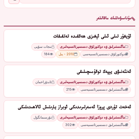
مۇناسىۋەتلىك ماقالىلەر
ئۇيغۇر تىلى ئىلى ئېغىزى ھەققىدە تەتقىقات
ماگىستىرلىق ۋە دوكتورلۇق دىسسېرتاتسىيەلىرى
نىجات سۇپى
دوكتورلۇق دىسسېرتاتسىيەسى
2010 - يىل
184
ئەنئەنىۋى يېپەك توقۇمىچىلىقى
ماگىستىرلىق ۋە دوكتورلۇق دىسسېرتاتسىيەلىرى
ئابدۇراخمان
ماگىستىرلىق دىسسېرتاتسىيەسى
215
ئەخەت تۇردى پروزا ئەسەرلىرىدىكى ئوبراز يارىتىش ئالاھىدىلىكى
ماگىستىرلىق ۋە دوكتورلۇق دىسسېرتاتسىيەلىرى
نۇرسىمانگۈل
ماگىستىرلىق دىسسېرتاتسىيەسى
302