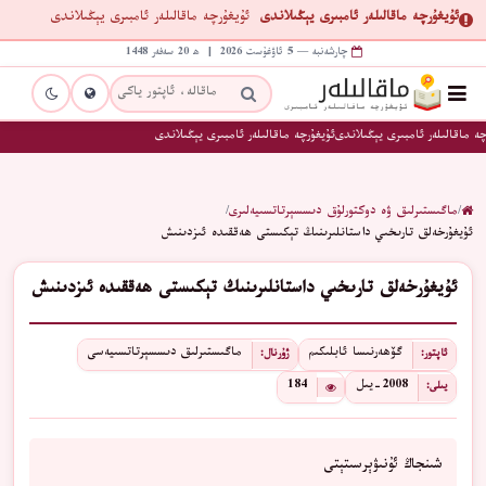
ئۇيغۇرچە ماقالىلەر ئامبىرى يېڭىلاندى
ئۇيغۇرچە ماقالىلەر ئامبىرى يېڭىلاندى
چارشەنبە — 5 ئاۋغۇست 2026 | ھ 20 سەفەر 1448
ە ماقالىلەر ئامبىرى يېڭىلاندى
ئۇيغۇرچە ماقالىلەر ئامبىرى يېڭىلاندى
/
ماگىستىرلىق ۋە دوكتورلۇق دىسسېرتاتسىيەلىرى
/
ئۇيغۇرخەلق تارىخىي داستانلىرىنىڭ تېكىستى ھەققىدە ئىزدىنىش
ئۇيغۇرخەلق تارىخىي داستانلىرىنىڭ تېكىستى ھەققىدە ئىزدىنىش
گۆھەرنىسا ئابلىكىم
ماگىستىرلىق دىسسېرتاتسىيەسى
ئاپتور:
ژۇرنال:
2008-يىل
184
يىلى:
شىنجاڭ ئۇنىۋېرسىتېتى