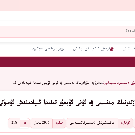
قىلىشىش
ئۇيغۇر كىتاب تور بېكىتى
زىيارەتچى دەپتىرى
ۇق دىسسېرتاتسىيەلىرى
/
خەنزۇچە سۆزلەرنىڭ مەنىسى ۋە ئۇنى ئۇيغۇر تىلىدا ئىپادىلەش ئ…
لەرنىڭ مەنىسى ۋە ئۇنى ئۇيغۇر تىلىدا ئىپادىلەش ئۇسۇلى
ماگىستىرلىق دىسسېرتاتسىيەسى
2006-يىل
218
ژۇرنال:
يىلى: