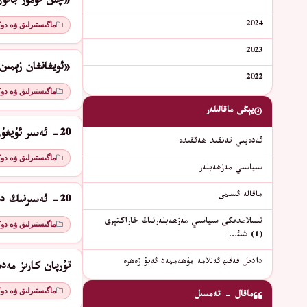
«چىن تۈمۈر باتۇر
2024
ماگىستىرلىق ۋە دو
2023
«ئويغانغان زېمىن
2022
ماگىستىرلىق ۋە دو
يېڭى ماقالىلەر
20- ئەسىر ئۇيغۇر ئەدەبىياتىدا جەنۇب بىلەن شىمالنىڭ دىئالوگى
ئەدەبىي تەنقىد ھەققىدە
ماگىستىرلىق ۋە دو
سىياسىي مەزھەبلەر
ماقالە ئىسمى
20- ئەسىرنىڭ دەسلەپكى يېرىمىدىكى ئۇيغۇر ئەدەبىيات چۈشەنچىسىنىڭ ئۆزگىرىشى
ئىسلامدىكى سىياسىي مەزھەبلەرنىڭ خاراكتېرى
ماگىستىرلىق ۋە دو
(1) شىئ…
دادىل فەقىھ ئەللامە مۇھەممەد ئەبۇ زەھرە
تۇرپان كارىز مەد
ماگىستىرلىق ۋە دو
ماقال - تەمسىل