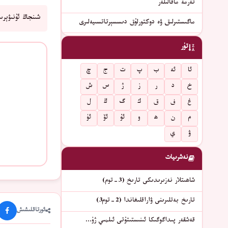
تەرمە ماقالىلەر
شىنجاڭ ئۇنىۋېرس
ماگىستىرلىق ۋە دوكتورلۇق دىسسېرتاتسىيەلىرى
تۈر
ئا
ئە
ب
پ
ت
ج
چ
خ
د
ر
ز
ژ
س
ش
غ
ف
ق
ك
گ
ڭ
ل
م
ن
ھ
و
ئۇ
ئۆ
ئۈ
ۋ
ي
نەشرىيات
شاھىتلار نەزىرىدىكى تارىخ (3-توم)
تارىخ بەتلىرىنى ۋاراقلىغاندا (2-توم3)
ئورتاقلىشىش
قەشقەر پىداگوگىكا ئىنىستىتۇتى ئىلمىي ژۇ…