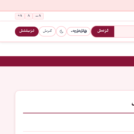
A+
A
A−
كىرىش
تىزىملىتىش
ئىزدەش
ئۇيغۇرچە