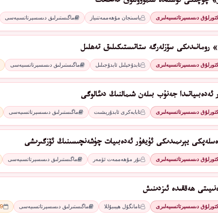
» چۆچىكى ئۈستىدە سىموۋۇللۇق تەتقىقات
كتورلۇق دىسسېرتاتسىيەلىرى
ياسىنجان مۇھەممەتنىياز
ماگىستىرلىق دىسسېرتاتسىيەسى
» رومانىدىكى سۆزلەرگە ستاتىستىكىلىق تەھلىل
كتورلۇق دىسسېرتاتسىيەلىرى
ئابدۇخېلىل ئابدۇجىلىل
ماگىستىرلىق دىسسېرتاتسىيەسى
كتورلۇق دىسسېرتاتسىيەلىرى
ئابابەكرى ئابدۇرېشىت
ماگىستىرلىق دىسسېرتاتسىيەسى
كتورلۇق دىسسېرتاتسىيەلىرى
نۇر مۇھەممەت ئۆمەر
ماگىستىرلىق دىسسېرتاتسىيەسى
ەنىيىتى ھەققىدە ئىزدىنىش
كتورلۇق دىسسېرتاتسىيەلىرى
ئامانگۇل ھېبىبۇللا
ماگىستىرلىق دىسسېرتاتسىيەسى
09