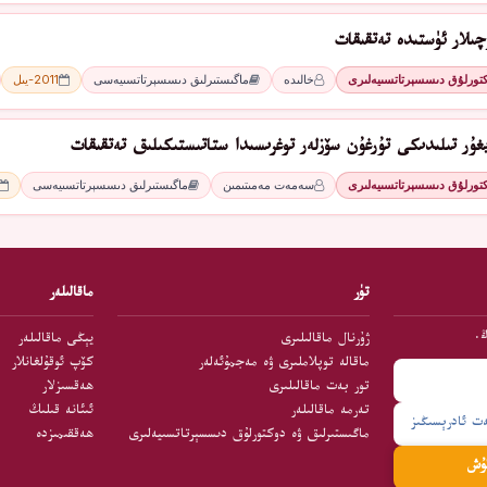
ىلار ئۈستىدە تەتقىقات
كتورلۇق دىسسېرتاتسىيەلىرى
خالىدە
ماگىستىرلىق دىسسېرتاتسىيەسى
2011-يىل
غۇر تىلىدىكى تۇرغۇن سۆزلەر توغرىسىدا ستاتىستىكىلىق تەتقىقات
كتورلۇق دىسسېرتاتسىيەلىرى
سەمەت مەمىتىمىن
ماگىستىرلىق دىسسېرتاتسىيەسى
تۈر
ماقالىلەر
ڭ.
ژۇرنال ماقالىلىرى
يېڭى ماقالىلەر
ماقالە توپلاملىرى ۋە مەجمۇئەلەر
كۆپ ئوقۇلغانلار
تور بەت ماقالىلىرى
ھەقسىزلار
تەرمە ماقالىلەر
ئىئانە قىلىڭ
ماگىستىرلىق ۋە دوكتورلۇق دىسسېرتاتسىيەلىرى
ھەققىمىزدە