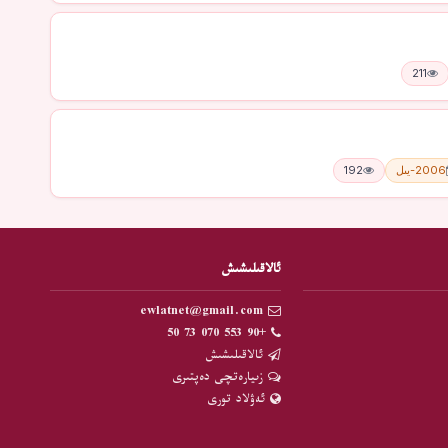
211
2006-يىل
192
ئالاقىلىشىش
ewlatnet@gmail.com
+90 553 070 73 50
ئالاقىلىشىش
زىيارەتچى دەپتىرى
ئەۋلاد تورى