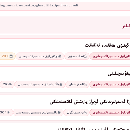
ىلەر
 ئېغىزى ھەققىدە تەتقىقات
كتورلۇق دىسسېرتاتسىيەلىرى
نىجات سۇپى
دوكتورلۇق دىسسېرتاتسىيەسى
2010 - يىل
وقۇمىچىلىقى
كتورلۇق دىسسېرتاتسىيەلىرى
ئابدۇراخمان
ماگىستىرلىق دىسسېرتاتسىيەسى
216
ا ئەسەرلىرىدىكى ئوبراز يارىتىش ئالاھىدىلىكى
كتورلۇق دىسسېرتاتسىيەلىرى
نۇرسىمانگۈل
ماگىستىرلىق دىسسېرتاتسىيەسى
304