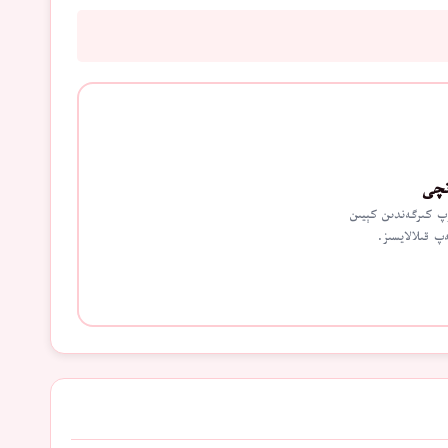
اتچى
ۇپ كىرگەندىن كېيىن