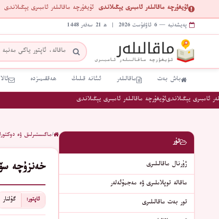
ئۇيغۇرچە ماقالىلەر ئامبىرى يېڭىلاندى
ئۇيغۇرچە ماقالىلەر ئامبىرى يېڭىلاندى
پەيشەنبە — 6 ئاۋغۇست 2026 | ھ 21 سەفەر 1448
باش بەت
ماقالىلەر
ئىئانە قىلىڭ
ھەققىمىزدە
ئالا
ر ئامبىرى يېڭىلاندى
ئۇيغۇرچە ماقالىلەر ئامبىرى يېڭىلاندى
/
ماگىستىرلىق ۋە دوكتورل
تۈر
ژۇرنال ماقالىلىرى
خەنزۇچە سۆز
ماقالە توپلاملىرى ۋە مەجمۇئەلەر
گۇلنار
ئاپتور:
تور بەت ماقالىلىرى