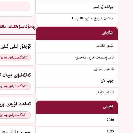
بىرلىك ژۇرنىلى
مەكىت تارىخ ماتېرىياللىرى 1
مۇناسىۋەتلىك ماقال
ئاپتور
ئۆمەر قانات
ئۇيغۇر تىلى ئىلى
ماگىستىرلىق ۋە دو
ئابدۇسەمەت قارى مەخسۇم
شاننون تىززى
ئەنئەنىۋى يېپەك ت
جوپ لان
ماگىستىرلىق ۋە دو
ئەنۋەر ئۆمەر
ئەخەت تۇردى پروز
يىلى
ماگىستىرلىق ۋە دو
2026
2025