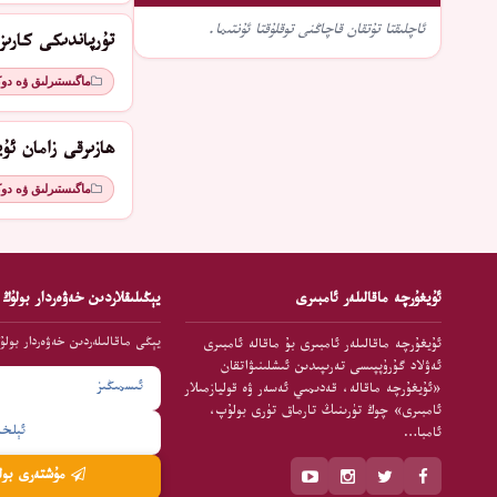
ئاچلىقتا تۇتقان قاچاڭنى توقلۇقتا ئۇنتىما.
تۇرپاندىكى كارىزچ
ماگىستىرلىق ۋە دو
ھازىرقى زامان ئۇي
ماگىستىرلىق ۋە دو
ئۇيغۇرچە ماقالىلەر ئامبىرى
يېڭىلىقلاردىن خەۋەردار بولۇڭ
يېڭى ماقالىلەردىن خەۋەردار بولۇ
ئۇيغۇرچە ماقالىلەر ئامبىرى بۇ ماقالە ئامبىرى
ئەۋلاد گۇرۇپپىسى تەرىپىدىن ئىشلىنىۋاتقان
«ئۇيغۇرچە ماقالە، قەدىمىي ئەسەر ۋە قوليازمىلار
ئامبىرى» چوڭ تۈرىنىڭ تارماق تۈرى بولۇپ،
ئامبا…
مۇشتەرى بولۇش