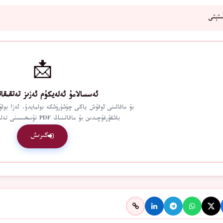
ىتېتى
📩
ئەسسالامۇ ئەلەيكۇم ئەزىز تەتقىق
بۇ ماقالىنى ئوقۇش ياكى چۈشۈرۈشكە بولمايدۇ. ئەزا بول
باشقۇرغۇچىدىن بۇ ماقالىنىڭ PDF نۇسخىسىنى تەلەپ قىلالايسىز.
كىرىش