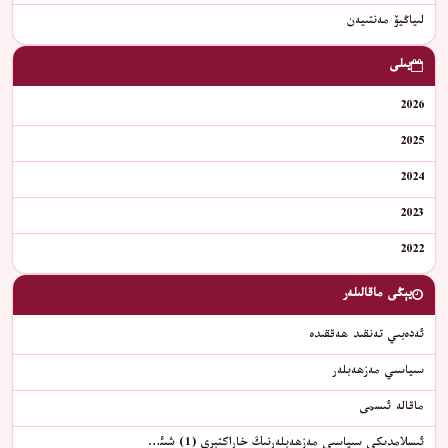
لىياڭيۆ مەنتىيەن
يىلى
2026
2025
2024
2023
2022
يېڭى ماقالىلەر
ئەدەبىي تەنقىد ھەققىدە
سىياسىي مەزھەبلەر
ماقالە ئىسمى
ئىسلامدىكى سىياسىي مەزھەبلەرنىڭ خاراكتېرى (1) شىئ…