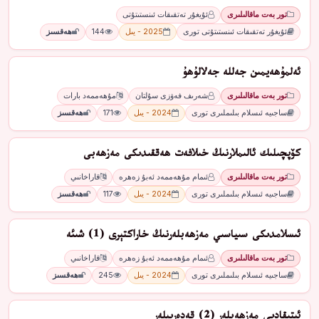
تور بەت ماقالىلىرى
ئۇيغۇر تەتقىقات ئىنستىتۇتى
ئۇيغۇر تەتقىقات ئىنستىتۇتى تورى
2025 - يىل
144
ھەقسىز
ئەلمۇھەيمىن جەللە جەلالۇھۇ
تور بەت ماقالىلىرى
شەرىف فەۋزى سۇلتان
مۇھەممەد بارات
ساجىيە ئىسلام بىلىملىرى تورى
2024 - يىل
171
ھەقسىز
كۆپچىلىك ئالىملارنىڭ خىلافەت ھەققىدىكى مەزھەبى
تور بەت ماقالىلىرى
ئىمام مۇھەممەد ئەبۇ زەھرە
قاراخانىي
ساجىيە ئىسلام بىلىملىرى تورى
2024 - يىل
117
ھەقسىز
ئىسلامدىكى سىياسىي مەزھەبلەرنىڭ خاراكتېرى (1) شىئە
تور بەت ماقالىلىرى
ئىمام مۇھەممەد ئەبۇ زەھرە
قاراخانىي
ساجىيە ئىسلام بىلىملىرى تورى
2024 - يىل
245
ھەقسىز
ئېتىقادىي مەزھەبلەر (2) قەدەرىيلەر