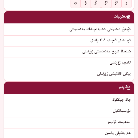
و
ئۇ
ئۆ
ئۈ
ۋ
ي
نەشرىيات
ئۇيغۇر قەدىمكى كىتابەتچىلىك مەدەنىيىتى
ئويلىنىش ئىچىدە ئىلگىرلەش
شىنجاڭ تارىخ مەدەنىيىتى ژۇرنىلى
تامچە ژۇرنىلى
يېڭى قاشتېشى ژۇرنىلى
ئاپتور
جاڭ چېڭگۇڭ
نۇرسىمانگۈل
مەھمەت ئۆلمەز
ھەزرەتئېلى ياسىن