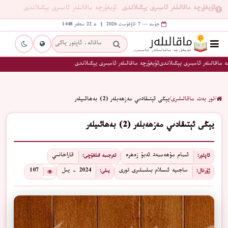
ئۇيغۇرچە ماقالىلەر ئامبىرى يېڭىلاندى
ئۇيغۇرچە ماقالىلەر ئامبىرى يېڭىلاندى
جۈمە — 7 ئاۋغۇست 2026 | ھ 22 سەفەر 1448
 ماقالىلەر ئامبىرى يېڭىلاندى
ئۇيغۇرچە ماقالىلەر ئامبىرى يېڭىلاندى
/
تور بەت ماقالىلىرى
/
يېڭى ئېتىقادىي مەزھەبلەر (2) بەھائىيلەر
يېڭى ئېتىقادىي مەزھەبلەر (2) بەھائىيلەر
ئىمام مۇھەممەد ئەبۇ زەھرە
قاراخانىي
ئاپتور:
تەرجىمە قىلغۇچى:
ساجىيە ئىسلام بىلىملىرى تورى
2024 - يىل
107
ژۇرنال:
يىلى: