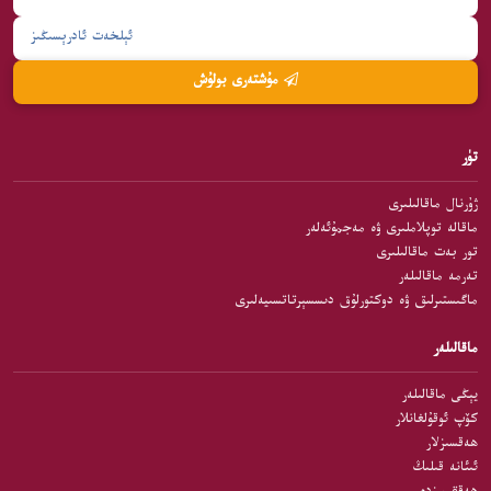
مۇشتەرى بولۇش
تۈر
ژۇرنال ماقالىلىرى
ماقالە توپلاملىرى ۋە مەجمۇئەلەر
تور بەت ماقالىلىرى
تەرمە ماقالىلەر
ماگىستىرلىق ۋە دوكتورلۇق دىسسېرتاتسىيەلىرى
ماقالىلەر
يېڭى ماقالىلەر
كۆپ ئوقۇلغانلار
ھەقسىزلار
ئىئانە قىلىڭ