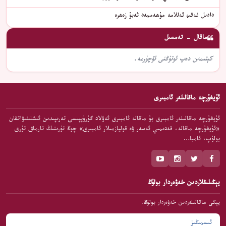
دادىل فەقىھ ئەللامە مۇھەممەد ئەبۇ زەھرە
ماقال - تەمسىل
كېتىمەن دەپ ئوتۇڭنى ئۆچۈرمە.
ئۇيغۇرچە ماقالىلەر ئامبىرى
ئۇيغۇرچە ماقالىلەر ئامبىرى بۇ ماقالە ئامبىرى ئەۋلاد گۇرۇپپىسى تەرىپىدىن ئىشلىنىۋاتقان
«ئۇيغۇرچە ماقالە، قەدىمىي ئەسەر ۋە قوليازمىلار ئامبىرى» چوڭ تۈرىنىڭ تارماق تۈرى
بولۇپ، ئامبا…
يېڭىلىقلاردىن خەۋەردار بولۇڭ
يېڭى ماقالىلەردىن خەۋەردار بولۇڭ.