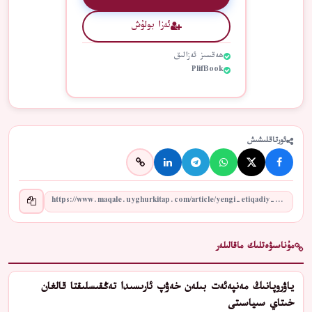
ئەزا بولۇش
ھەقسىز ئەزالىق
PlifBook
ئورتاقلىشىش
مۇناسىۋەتلىك ماقالىلەر
ياۋروپانىڭ مەنپەئەت بىلەن خەۋپ ئارىسىدا تەڭقىسلىقتا قالغان
خىتاي سىياسىتى