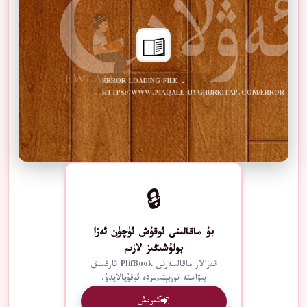
ERROR LOADING FILE -
HTTPS://WWW.MAQALE.UYGHURKITAP.COM/ERROR.PDF
🔒
بۇ ماقالىنى ئوقۇش ئۈچۈن ئەزا
بولۇشىڭىز لازىم
ئەزالار ماقالىلەرنى PlifBook ئارقىلىق
بىۋاستە توربېتىمىزدە ئوقۇيالايدۇ.
كىرىش