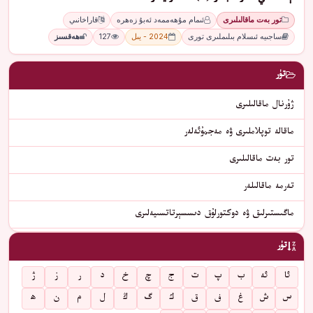
تور بەت ماقالىلىرى
ئىمام مۇھەممەد ئەبۇ زەھرە
قاراخانىي
ساجىيە ئىسلام بىلىملىرى تورى
2024 - يىل
127
ھەقسىز
تۈر
ژۇرنال ماقالىلىرى
ماقالە توپلاملىرى ۋە مەجمۇئەلەر
تور بەت ماقالىلىرى
تەرمە ماقالىلەر
ماگىستىرلىق ۋە دوكتورلۇق دىسسېرتاتسىيەلىرى
تۈر
ئا
ئە
ب
پ
ت
ج
چ
خ
د
ر
ز
ژ
س
ش
غ
ف
ق
ك
گ
ڭ
ل
م
ن
ھ