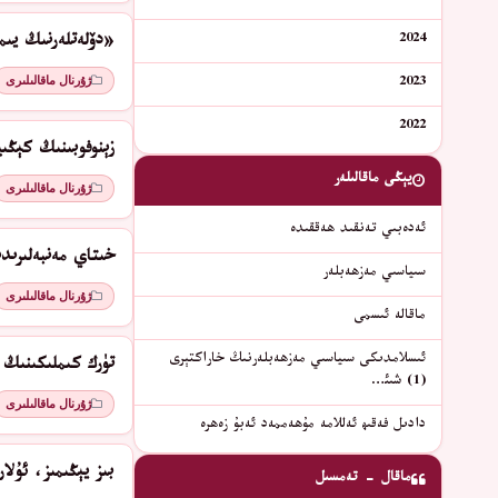
2024
«دۆلەتلەرنىڭ يىم
ژۇرنال ماقالىلىرى
2023
2022
زېنوفوبىنىڭ كېڭى
يېڭى ماقالىلەر
ژۇرنال ماقالىلىرى
ئەدەبىي تەنقىد ھەققىدە
خىتاي مەنبەلىرىد
سىياسىي مەزھەبلەر
ژۇرنال ماقالىلىرى
ماقالە ئىسمى
ئىسلامدىكى سىياسىي مەزھەبلەرنىڭ خاراكتېرى
تۈرك كىملىكىنىڭ 
(1) شىئ…
ژۇرنال ماقالىلىرى
دادىل فەقىھ ئەللامە مۇھەممەد ئەبۇ زەھرە
بىز يېڭىمىز، ئۇل
ماقال - تەمسىل