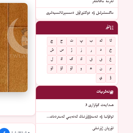
تەرمە ماقالىلەر
ماگىستىرلىق ۋە دوكتورلۇق دىسسېرتاتسىيەلىرى
تۈر
ئا
ئە
ب
پ
ت
ج
چ
خ
د
ر
ز
ژ
س
ش
غ
ف
ق
ك
گ
ڭ
ل
م
ن
ھ
و
ئۇ
ئۆ
ئۈ
ۋ
ي
نەشرىيات
ھىدايەت گۈلزارى 3
توقۇلما ۋە تەسەۋۋۇرنىڭ ئەدەبىي ئەسەردىك…
تۇرپان ژۇرنىلى