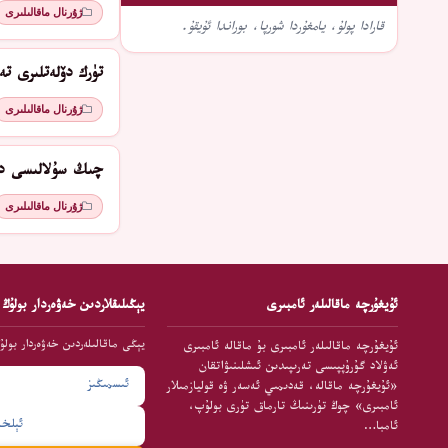
ژۇرنال ماقالىلىرى
قارادا پولۇ، يامغۇردا شورپا، بوراندا ئۇيقۇ.
تۈرك دۆلەتلىرى ت
ژۇرنال ماقالىلىرى
چىڭ سۇلالىسى دە
ژۇرنال ماقالىلىرى
ئۇيغۇرچە ماقالىلەر ئامبىرى
يېڭىلىقلاردىن خەۋەردار بولۇڭ
يېڭى ماقالىلەردىن خەۋەردار بولۇ
ئۇيغۇرچە ماقالىلەر ئامبىرى بۇ ماقالە ئامبىرى
ئەۋلاد گۇرۇپپىسى تەرىپىدىن ئىشلىنىۋاتقان
«ئۇيغۇرچە ماقالە، قەدىمىي ئەسەر ۋە قوليازمىلار
ئامبىرى» چوڭ تۈرىنىڭ تارماق تۈرى بولۇپ،
ئامبا…