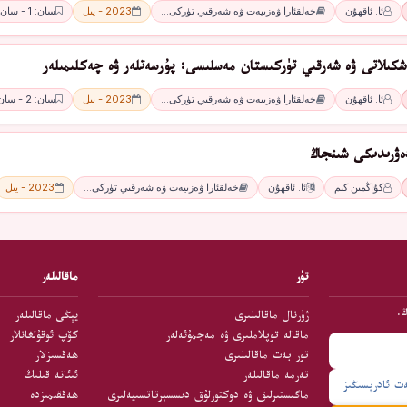
ئا. ئاقھۇن
خەلقئارا ۋەزىيەت ۋە شەرقىي تۈركى…
2023 - يىل
سان: 1 - سان
ەشكىلاتى ۋە شەرقىي تۈركىستان مەسلىسى: پۇرسەتلەر ۋە چەكلىمىلەر
ئا. ئاقھۇن
خەلقئارا ۋەزىيەت ۋە شەرقىي تۈركى…
2023 - يىل
سان: 2 - سان
ۋرىدىكى شىنجاڭ
كۇاڭمىن كىم
ئا. ئاقھۇن
خەلقئارا ۋەزىيەت ۋە شەرقىي تۈركى…
2023 - يىل
تۈر
ماقالىلەر
ڭ.
ژۇرنال ماقالىلىرى
يېڭى ماقالىلەر
ماقالە توپلاملىرى ۋە مەجمۇئەلەر
كۆپ ئوقۇلغانلار
تور بەت ماقالىلىرى
ھەقسىزلار
تەرمە ماقالىلەر
ئىئانە قىلىڭ
ماگىستىرلىق ۋە دوكتورلۇق دىسسېرتاتسىيەلىرى
ھەققىمىزدە