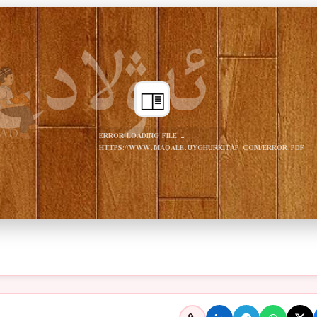
ERROR LOADING FILE -
HTTPS://WWW.MAQALE.UYGHURKITAP.COM/ERROR.PDF