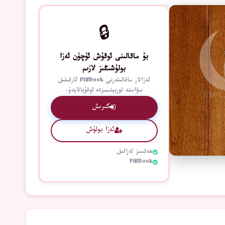
🔒
بۇ ماقالىنى ئوقۇش ئۈچۈن ئەزا
بولۇشىڭىز لازىم
ئەزالار ماقالىلەرنى PlifBook ئارقىلىق
بىۋاستە توربېتىمىزدە ئوقۇيالايدۇ.
كىرىش
ئەزا بولۇش
ھەقسىز ئەزالىق
PlifBook