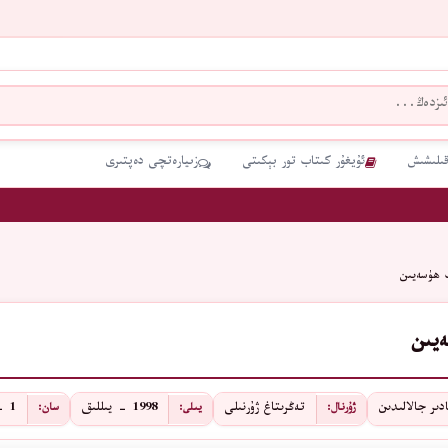
قىلىشىش
ئۇيغۇر كىتاب تور بېكىتى
زىيارەتچى دەپتىرى
 ھۈسەيىن
يىن
دىر جالالىدىن
تەڭرىتاغ ژۇرنىلى
1998 - يىللىق
1 - سان
ژۇرنال:
يىلى:
سان: