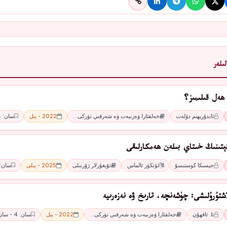
ىلەر
ھەل قىلىمىز؟
ئابدۇرېھىم دۆلەت
خەلقئارا ۋەزىيەت ۋە شەرقىي تۈركى…
2022 - يىل
سان: 4 - سان
ﺘﯧﺘﯩﻨﯩﯔ ﺧﯩﺘﺎﻱ ﺑﯩﻠﻪﻥ ھەمكارلىقى
ﺟﯧﺴﯩﻜﺎ ﻛﻮﺳﺘﯩﺴﯘ
ﺋﯚﺗﻜﯜﺭ ﺋﺎﻟﻤﺎﺱ
ئۇيغۇرلار ژۇرنىلى
2025 - يىلى
سان: 4 -ئا
اشتۇرۇلىشى: چۈشەنچە، تارىخ ۋە نەزەرىيە
ئا. ئاقھۇن
خەلقئارا ۋەزىيەت ۋە شەرقىي تۈركى…
2022 - يىل
سان: 4 - سان