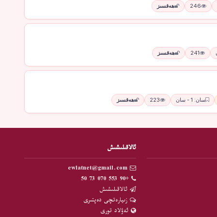
246
ھەقسىز
241
ھەقسىز
سان: 1 - سان
223
ھەقسىز
ئالاقىلىشىش
ewlatnet@gmail.com
+90 553 070 73 50
ئالاقىلىشىش
زىيارەتچى دەپتىرى
ئەۋلاد تورى