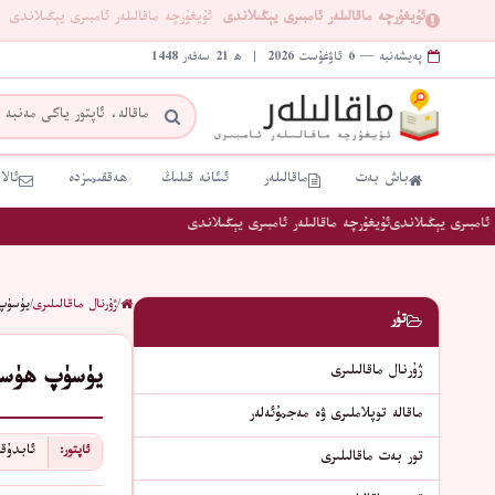
ئۇيغۇرچە ماقالىلەر ئامبىرى يېڭىلاندى
ئۇيغۇرچە ماقالىلەر ئامبىرى يېڭىلاندى
پەيشەنبە — 6 ئاۋغۇست 2026 | ھ 21 سەفەر 1448
باش بەت
ماقالىلەر
ئىئانە قىلىڭ
ھەققىمىزدە
ئالا
امبىرى يېڭىلاندى
ئۇيغۇرچە ماقالىلەر ئامبىرى يېڭىلاندى
/
ژۇرنال ماقالىلىرى
/
يۈسۈپ
تۈر
ژۇرنال ماقالىلىرى
يۈسۈپ ھۈسە
ماقالە توپلاملىرى ۋە مەجمۇئەلەر
ئابدۇقا
ئاپتور:
تور بەت ماقالىلىرى