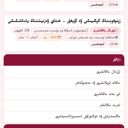
200
ھەقسىز
زېنوفوبىنىڭ كېڭىيىشى ۋە ئۇيغۇر - خىتاي ۋەزىيىتىنىڭ يامانلىشىشى
ژۇرنال ماقالىلىرى
مۇنەۋۋەر ئابدۇللا ۋە زۇبەيرە شەمسىدىن
ئا. ئاقھۇن
خەلقئارا ۋەزىيەت ۋە شەرقىي تۈركى…
2023 - يىل
سان: 1 - سان
251
ھەقسىز
تۈر
ژۇرنال ماقالىلىرى
ماقالە توپلاملىرى ۋە مەجمۇئەلەر
تور بەت ماقالىلىرى
تەرمە ماقالىلەر
ماگىستىرلىق ۋە دوكتورلۇق دىسسېرتاتسىيەلىرى