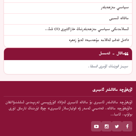
سىياسىي مەزھەبلەر
ماقالە ئىسمى
ئىسلامدىكى سىياسىي مەزھەبلەرنىڭ خاراكتېرى (1) شىئ…
دادىل فەقىھ ئەللامە مۇھەممەد ئەبۇ زەھرە
ماقال - تەمسىل
سېمىز قوينىڭ ئۆمرى قىسقا.
ئۇيغۇرچە ماقالىلەر ئامبىرى
ئۇيغۇرچە ماقالىلەر ئامبىرى بۇ ماقالە ئامبىرى ئەۋلاد گۇرۇپپىسى تەرىپىدىن ئىشلىنىۋاتقان
«ئۇيغۇرچە ماقالە، قەدىمىي ئەسەر ۋە قوليازمىلار ئامبىرى» چوڭ تۈرىنىڭ تارماق تۈرى
بولۇپ، ئامبا…