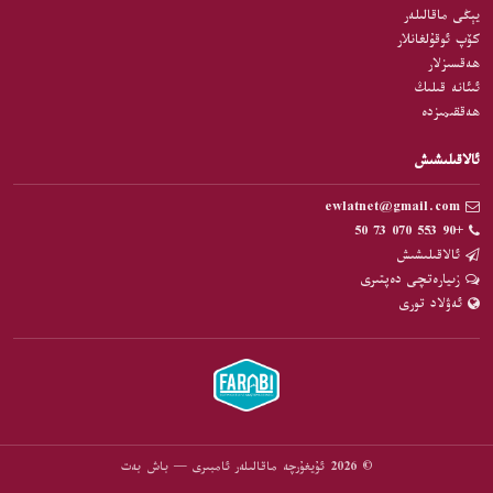
يېڭى ماقالىلەر
كۆپ ئوقۇلغانلار
ھەقسىزلار
ئىئانە قىلىڭ
ھەققىمىزدە
ئالاقىلىشىش
ewlatnet@gmail.com
+90 553 070 73 50
ئالاقىلىشىش
زىيارەتچى دەپتىرى
ئەۋلاد تورى
© 2026 ئۇيغۇرچە ماقالىلەر ئامبىرى — باش بەت