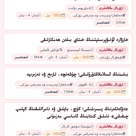
ژۇرنال ماقالىلىرى
ئابدۇرېھىم دۆلەت
خەلقئارا ۋەزىيەت ۋە شەرقىي تۈركى…
2022 - يىل
سان: 4 - سان
335
ھەقسىز
ﺧﺎﺭﯞﺍﺭﺩ ﺋﯘﻧﯩﯟﯦﺮﺳﯩﺘﯧﺘﯩﻨﯩﯔ ﺧﯩﺘﺎﻱ ﺑﯩﻠﻪﻥ ھەمكارلىقى
ژۇرنال ماقالىلىرى
ﺟﯧﺴﯩﻜﺎ ﻛﻮﺳﺘﯩﺴﯘ
ﺋﯚﺗﻜﯜﺭ ﺋﺎﻟﻤﺎﺱ
ئۇيغۇرلار ژۇرنىلى
2025 - يىلى
سان: 4 -ئاي
184
ھەقسىز
بىلىمنىڭ ئىسلاملاشتۇرۇلىشى: چۈشەنچە، تارىخ ۋە نەزەرىيە
ژۇرنال ماقالىلىرى
ئا. ئاقھۇن
خەلقئارا ۋەزىيەت ۋە شەرقىي تۈركى…
2022 - يىل
سان: 4 - سان
738
ھەقسىز
«دۆلەتلەرنىڭ يىمىرىلىشى: كۈچ، بايلىق ۋە نامراتلىقنىڭ كېلىپ
چىقىشى» ناملىق كىتابنىڭ ئاساسىي مەزمۇنى
ژۇرنال ماقالىلىرى
مۇستاپا تەۋفىق كارتال
خەلقئارا ۋەزىيەت ۋە شەرقىي تۈركى…
2022 - يىل
سان: 4 - سان