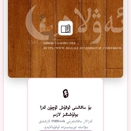
ERROR LOADING FILE -
HTTPS://WWW.MAQALE.UYGHURKITAP.COM/ERROR.PDF
🔒
بۇ ماقالىنى ئوقۇش ئۈچۈن ئەزا
بولۇشىڭىز لازىم
ئەزالار ماقالىلەرنى PlifBook ئارقىلىق
بىۋاستە توربېتىمىزدە ئوقۇيالايدۇ.