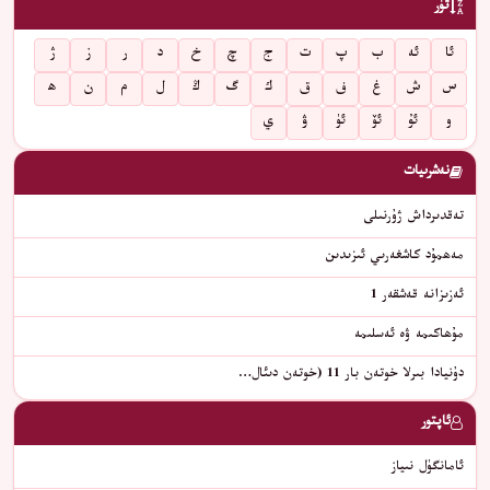
تۈر
ئا
ئە
ب
پ
ت
ج
چ
خ
د
ر
ز
ژ
س
ش
غ
ف
ق
ك
گ
ڭ
ل
م
ن
ھ
و
ئۇ
ئۆ
ئۈ
ۋ
ي
نەشرىيات
تەقدىرداش ژۇرنىلى
مەھمۇد كاشغەرىي ئىزىدىن
ئەزىزانە قەشقەر 1
مۇھاكىمە ۋە ئەسلىمە
دۇنيادا بىرلا خوتەن بار 11 (خوتەن دىئال…
ئاپتور
ئامانگۈل نىياز