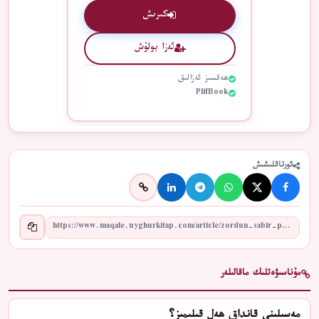
كىرىش
ئەزا بولۇش
ھەقسىز ئەزالىق
PlifBook
ئورتاقلىشىش
مۇناسىۋەتلىك ماقالىلەر
مەسىلىنى قانداق ھەل قىلىمىز؟