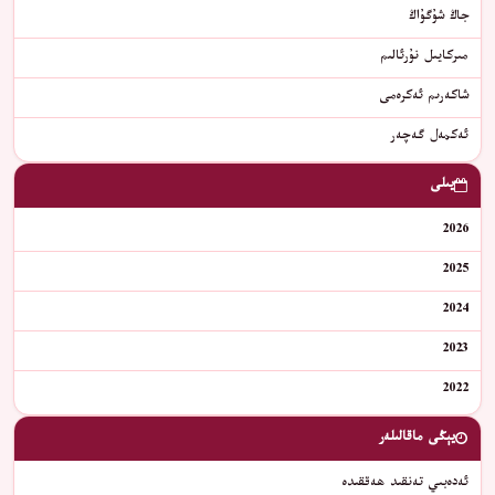
جاڭ شۇگۇاڭ
ﻣﯩﺮﻛﺎﻳﯩﻞ ﻧﯘﺭﺋﺎﻟﯩﻢ
شاكەرىم ئەكرەمى
ﺋﻪﻛﻤﻪﻝ ﮔﻪﭼﻪﺭ
يىلى
2026
2025
2024
2023
2022
يېڭى ماقالىلەر
ئەدەبىي تەنقىد ھەققىدە