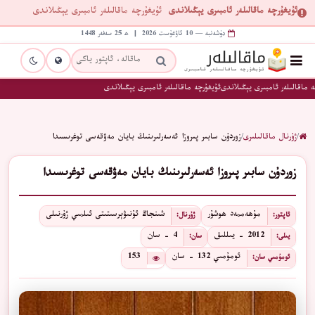
ئۇيغۇرچە ماقالىلەر ئامبىرى يېڭىلاندى
ئۇيغۇرچە ماقالىلەر ئامبىرى يېڭىلاندى
دۈشەنبە — 10 ئاۋغۇست 2026 | ھ 25 سەفەر 1448
 ماقالىلەر ئامبىرى يېڭىلاندى
ئۇيغۇرچە ماقالىلەر ئامبىرى يېڭىلاندى
/
ژۇرنال ماقالىلىرى
/
زوردۇن سابىر پىروزا ئەسەرلىرىنىڭ بايان مەۋقەسى توغرىسىدا
زوردۇن سابىر پىروزا ئەسەرلىرىنىڭ بايان مەۋقەسى توغرىسىدا
مۇھەممەد ھوشۇر
شىنجاڭ ئۇنىۋېرسىتىتى ئىلمىي ژۇرنىلى
ئاپتور:
ژۇرنال:
2012 - يىللىق
4 - سان
يىلى:
سان:
ئومۇمىي 132 - سان
153
ئومۇمىي سان: