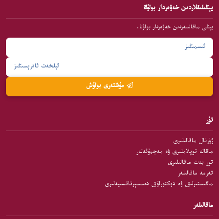
يېڭىلىقلاردىن خەۋەردار بولۇڭ
يېڭى ماقالىلەردىن خەۋەردار بولۇڭ.
مۇشتەرى بولۇش
تۈر
ژۇرنال ماقالىلىرى
ماقالە توپلاملىرى ۋە مەجمۇئەلەر
تور بەت ماقالىلىرى
تەرمە ماقالىلەر
ماگىستىرلىق ۋە دوكتورلۇق دىسسېرتاتسىيەلىرى
ماقالىلەر