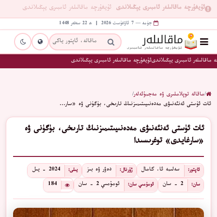
ئۇيغۇرچە ماقالىلەر ئامبىرى يېڭىلاندى
ئۇيغۇرچە ماقالىلەر ئامبىرى يېڭىلاندى
جۈمە — 7 ئاۋغۇست 2026 | ھ 22 سەفەر 1448
 ماقالىلەر ئامبىرى يېڭىلاندى
ئۇيغۇرچە ماقالىلەر ئامبىرى يېڭىلاندى
/
ماقالە توپلاملىرى ۋە مەجمۇئەلەر
/
ئات ئۈستى ئەنئەنىۋى مەدەنىيىتىمىزنىڭ تارىخى، بۈگۈنى ۋە «سار…
ئات ئۈستى ئەنئەنىۋى مەدەنىيىتىمىزنىڭ تارىخى، بۈگۈنى ۋە
«سارغايدى» توغرىسىدا
سەلىمە ئا. كامال
دەۋر ۋە بىز
2024 - يىل
ئاپتور:
ژۇرنال:
يىلى:
2 - سان
ئومۇمىي 2 - سان
184
سان:
ئومۇمىي سان: