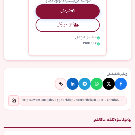
بىۋاستە توربېتىمىزدە ئوقۇيالايدۇ.
كىرىش
ئەزا بولۇش
ھەقسىز ئەزالىق
PlifBook
ئورتاقلىشىش
مۇناسىۋەتلىك ماقالىلەر