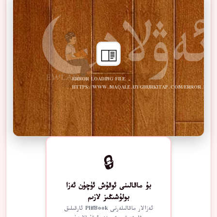
ERROR LOADING FILE -
HTTPS://WWW.MAQALE.UYGHURKITAP.COM/ERROR.PDF
🔒
بۇ ماقالىنى ئوقۇش ئۈچۈن ئەزا
بولۇشىڭىز لازىم
ئەزالار ماقالىلەرنى PlifBook ئارقىلىق