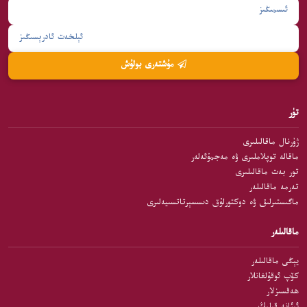
مۇشتەرى بولۇش
تۈر
ژۇرنال ماقالىلىرى
ماقالە توپلاملىرى ۋە مەجمۇئەلەر
تور بەت ماقالىلىرى
تەرمە ماقالىلەر
ماگىستىرلىق ۋە دوكتورلۇق دىسسېرتاتسىيەلىرى
ماقالىلەر
يېڭى ماقالىلەر
كۆپ ئوقۇلغانلار
ھەقسىزلار