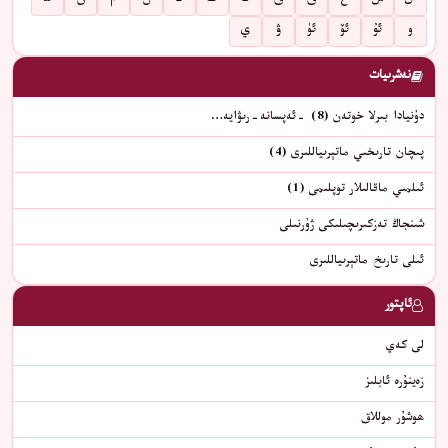
س
ش
غ
ف
ق
ك
گ
ڭ
ل
م
ن
ھ
و
ئۇ
ئۆ
ئۈ
ۋ
ي
نەشرىيات
دۇنيادا بىرلا خوتەن (8) -ئەپسانە-رىۋايە…
پىچان تارىخىي ماتېرىياللىرى (4)
ئىلمىي ماقالىلار توپلىمى (1)
شىنجاڭ تەزكىرىچىلىكى ژۇرنىلى
ئىلى تارىخ ماتېرىياللىرى
ئاپتور
لى كەي
زەينۇرە ئابلىز
ھوشۇر موللاق