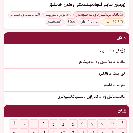
زوردۇن سابىر ئىجادىيىتىدىكى روشەن خاسلىق
ماقالە توپلاملىرى ۋە مەجمۇئەلەر
ئەنۋەر ئابدۇرېھىم
ئەدەبىيات ۋە ئىنسان
2013 - يىل
سان: 1 - ئاي
180
ھەقسىز
تۈر
ژۇرنال ماقالىلىرى
ماقالە توپلاملىرى ۋە مەجمۇئەلەر
تور بەت ماقالىلىرى
تەرمە ماقالىلەر
ماگىستىرلىق ۋە دوكتورلۇق دىسسېرتاتسىيەلىرى
تۈر
ئا
ئە
ب
پ
ت
ج
چ
خ
د
ر
ز
ژ