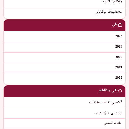
مۇختەر ياقۇپ
مەدەنىيەت مۇقاتاي
يىلى
2026
2025
2024
2023
2022
يېڭى ماقالىلەر
ئەدەبىي تەنقىد ھەققىدە
سىياسىي مەزھەبلەر
ماقالە ئىسمى