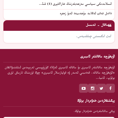
ئىسلامدىكى سىياسىي مەزھەبلەرنىڭ خاراكتېرى (1) شىئ…
دادىل فەقىھ ئەللامە مۇھەممەد ئەبۇ زەھرە
ماقال - تەمسىل
ئىت ئىگىسىنى چىشلىمەس.
ئۇيغۇرچە ماقالىلەر ئامبىرى
ئۇيغۇرچە ماقالىلەر ئامبىرى بۇ ماقالە ئامبىرى ئەۋلاد گۇرۇپپىسى تەرىپىدىن ئىشلىنىۋاتقان
«ئۇيغۇرچە ماقالە، قەدىمىي ئەسەر ۋە قوليازمىلار ئامبىرى» چوڭ تۈرىنىڭ تارماق تۈرى
بولۇپ، ئامبا…
يېڭىلىقلاردىن خەۋەردار بولۇڭ
يېڭى ماقالىلەردىن خەۋەردار بولۇڭ.