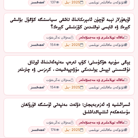
ئۆتۈكەن ماقالىلەر توپلىمى
2025 -يىل
137
ھەقسىز
ئۇيغۇرلار نېمە ئۈچۈن ئامېرىكانىڭ تاشقى سىياسىتىگە كۆڭۈل بۆلىشى
كېرەك ۋە قايسى نوقتىدىن كۆزىتىشى كېرەك؟
ماقالە توپلاملىرى ۋە مەجمۇئەلەر
مەۋلان تەڭرىقۇت
ئۆتۈكەن ماقالىلەر توپلىمى
2025 -يىل
154
ھەقسىز
يېڭى سۈرىيە ھۆكۈمىتى: كۆپ تەرەپ مەنپەئەتىنىڭ ئورتاق
نۇقتىسىنى تېپىش يولىدىكى مۇۋەپپەقىيەت، كرىزىس ۋە چارىلەر
ماقالە توپلاملىرى ۋە مەجمۇئەلەر
مەۋلان تەڭرىقۇت
ئۆتۈكەن ماقالىلەر توپلىمى
2025 -يىل
154
ھەقسىز
ئىسرائىلىيە ۋە ئەزەربەيجان: دۆلەت مەنپەتى ئۈستىگە قۇرۇلغان
مۇستەھكەم ئىتتىپاقداشلىق
ماقالە توپلاملىرى ۋە مەجمۇئەلەر
مەۋلان تەڭرىقۇت
ئۆتۈكەن ماقالىلەر توپلىمى
2025 -يىل
174
ھەقسىز