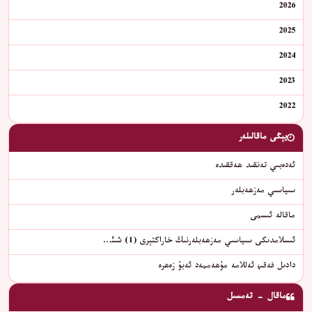
2026
2025
2024
2023
2022
يېڭى ماقالىلەر
ئەدەبىي تەنقىد ھەققىدە
سىياسىي مەزھەبلەر
ماقالە ئىسمى
ئىسلامدىكى سىياسىي مەزھەبلەرنىڭ خاراكتېرى (1) شىئ…
دادىل فەقىھ ئەللامە مۇھەممەد ئەبۇ زەھرە
ماقال - تەمسىل