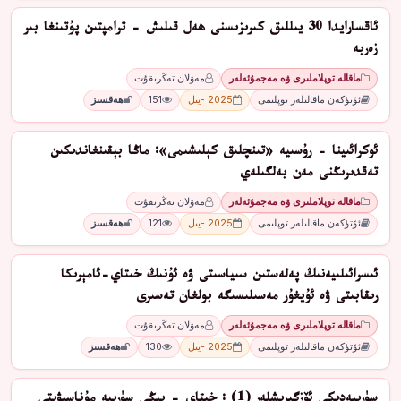
ئاقسارايدا 30 يىللىق كىرىزىسنى ھەل قىلىش - ترامپتىن پۇتىنغا بىر
زەربە
ماقالە توپلاملىرى ۋە مەجمۇئەلەر
مەۋلان تەڭرىقۇت
ئۆتۈكەن ماقالىلەر توپلىمى
2025 -يىل
151
ھەقسىز
ئوكرائىينا - رۇسىيە «تىنچلىق كېلىشىمى»: ماڭا بېقىنغاندىكىن
تەقدىرىڭنى مەن بەلگىلەي
ماقالە توپلاملىرى ۋە مەجمۇئەلەر
مەۋلان تەڭرىقۇت
ئۆتۈكەن ماقالىلەر توپلىمى
2025 -يىل
121
ھەقسىز
ئىسرائىلىيەنىڭ پەلەستىن سىياسىتى ۋە ئۇنىڭ خىتاي-ئامېرىكا
رىقابىتى ۋە ئۇيغۇر مەسىلىسىگە بولغان تەسىرى
ماقالە توپلاملىرى ۋە مەجمۇئەلەر
مەۋلان تەڭرىقۇت
ئۆتۈكەن ماقالىلەر توپلىمى
2025 -يىل
130
ھەقسىز
سۈرىيەدىكى ئۆزگىرىشلەر (1) : خىتاي - يېڭى سۈرىيە مۇناسىۋىتى