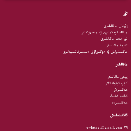
تۈر
ژۇرنال ماقالىلىرى
ماقالە توپلاملىرى ۋە مەجمۇئەلەر
تور بەت ماقالىلىرى
تەرمە ماقالىلەر
ماگىستىرلىق ۋە دوكتورلۇق دىسسېرتاتسىيەلىرى
ماقالىلەر
يېڭى ماقالىلەر
كۆپ ئوقۇلغانلار
ھەقسىزلار
ئىئانە قىلىڭ
ھەققىمىزدە
ئالاقىلىشىش
ewlatnet@gmail.com