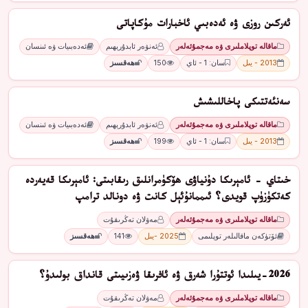
ئەركىن روزى ۋە ئەدەبىي ئاخبارات مۇكاپاتى
ماقالە توپلاملىرى ۋە مەجمۇئەلەر
ئەنۋەر ئابدۇرېھىم
ئەدەبىيات ۋە ئىنسان
2013 - يىل
سان: 1 - ئاي
150
ھەقسىز
سەنئەتتىكى پاخاللىشىش
ماقالە توپلاملىرى ۋە مەجمۇئەلەر
ئەنۋەر ئابدۇرېھىم
ئەدەبىيات ۋە ئىنسان
2013 - يىل
سان: 1 - ئاي
199
ھەقسىز
خىتاي - ئامېرىكا دۇنياۋى ھۆكۈمرانلىق رىقابىتى: ئامېرىكا قەيەردە
كەتكۈزۈپ قويدى؟ ئىممانۇئېل كانت ۋە دونالد ترامپ
ماقالە توپلاملىرى ۋە مەجمۇئەلەر
مەۋلان تەڭرىقۇت
ئۆتۈكەن ماقالىلەر توپلىمى
2025 -يىل
141
ھەقسىز
2026-يىلىدا ئوتتۇرا شەرق ۋە ئافرىقا ۋەزىيىتى قانداق بولىدۇ؟
ماقالە توپلاملىرى ۋە مەجمۇئەلەر
مەۋلان تەڭرىقۇت