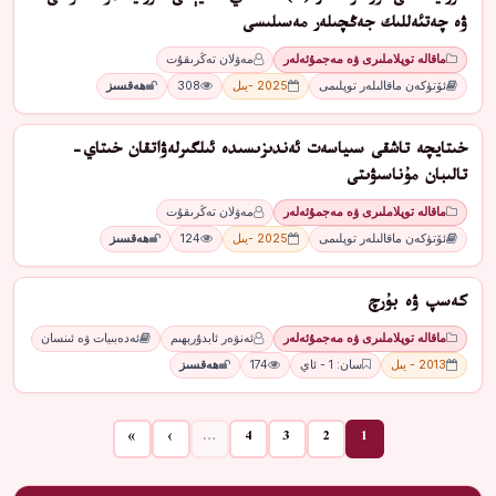
ۋە چەتئەللىك جەڭچىلەر مەسىلىسى
ماقالە توپلاملىرى ۋە مەجمۇئەلەر
مەۋلان تەڭرىقۇت
ئۆتۈكەن ماقالىلەر توپلىمى
2025 -يىل
308
ھەقسىز
خىتايچە تاشقى سىياسەت ئەندىزىسىدە ئىلگىرلەۋاتقان خىتاي-
تالىبان مۇناسىۋىتى
ماقالە توپلاملىرى ۋە مەجمۇئەلەر
مەۋلان تەڭرىقۇت
ئۆتۈكەن ماقالىلەر توپلىمى
2025 -يىل
124
ھەقسىز
كەسپ ۋە بۇرچ
ماقالە توپلاملىرى ۋە مەجمۇئەلەر
ئەنۋەر ئابدۇرېھىم
ئەدەبىيات ۋە ئىنسان
2013 - يىل
سان: 1 - ئاي
174
ھەقسىز
»
›
…
4
3
2
1