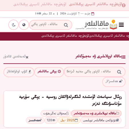
ئۇيغۇرچە ماقالىلەر ئامبىرى يېڭىلاندى
ئۇيغۇرچە ماقالىلەر ئامبىرى يېڭىلاندى
جۈمە — 7 ئاۋغۇست 2026 | ھ 22 سەفەر 1448
ە ماقالىلەر ئامبىرى يېڭىلاندى
ئۇيغۇرچە ماقالىلەر ئامبىرى يېڭىلاندى
ماقالە توپلاملىرى ۋە مەجمۇئەلەر
ئەمەلدىن قالدۇر
يېڭى ماقالىلەر
كۆپ ئوقۇلغانلار
ھەقسىزلار
رېئال سىياسەت ئۈستىدە ئىلگىرلەۋاتقان روسىيە - يېڭى سۈرىيە
مۇناسىۋىتگە نەزەر
ماقالە توپلاملىرى ۋە مەجمۇئەلەر
مەۋلان تەڭرىقۇت
ئۆتۈكەن ماقالىلەر توپلىمى
2025 -يىل
120
ھەقسىز