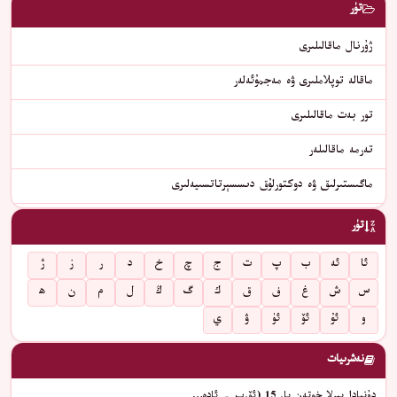
تۈر
ژۇرنال ماقالىلىرى
ماقالە توپلاملىرى ۋە مەجمۇئەلەر
تور بەت ماقالىلىرى
تەرمە ماقالىلەر
ماگىستىرلىق ۋە دوكتورلۇق دىسسېرتاتسىيەلىرى
تۈر
ئا
ئە
ب
پ
ت
ج
چ
خ
د
ر
ز
ژ
س
ش
غ
ف
ق
ك
گ
ڭ
ل
م
ن
ھ
و
ئۇ
ئۆ
ئۈ
ۋ
ي
نەشرىيات