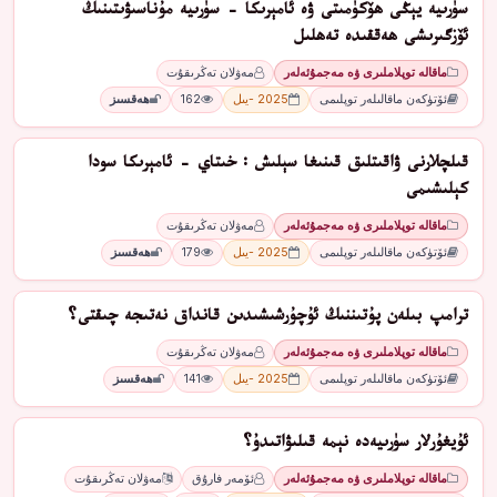
سۈرىيە يېڭى ھۆكۈمىتى ۋە ئامېرىكا - سۈرىيە مۇناسىۋىتىنىڭ
ئۆزگىرىشى ھەققىدە تەھلىل
ماقالە توپلاملىرى ۋە مەجمۇئەلەر
مەۋلان تەڭرىقۇت
ئۆتۈكەن ماقالىلەر توپلىمى
2025 -يىل
162
ھەقسىز
قىلچلارنى ۋاقىتلىق قىنىغا سېلىش : خىتاي - ئامېرىكا سودا
كېلىشىمى
ماقالە توپلاملىرى ۋە مەجمۇئەلەر
مەۋلان تەڭرىقۇت
ئۆتۈكەن ماقالىلەر توپلىمى
2025 -يىل
179
ھەقسىز
ترامپ بىلەن پۇتىننىڭ ئۇچۇرشىشىدىن قانداق نەتىجە چىقتى؟
ماقالە توپلاملىرى ۋە مەجمۇئەلەر
مەۋلان تەڭرىقۇت
ئۆتۈكەن ماقالىلەر توپلىمى
2025 -يىل
141
ھەقسىز
ئۇيغۇرلار سۈرىيەدە نېمە قىلىۋاتىدۇ؟
ماقالە توپلاملىرى ۋە مەجمۇئەلەر
ئۆمەر فارۇق
مەۋلان تەڭرىقۇت