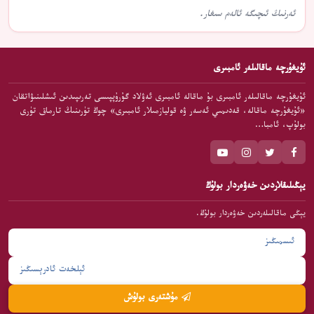
ئەرنىڭ ئىچىگە ئالەم سىغار.
ئۇيغۇرچە ماقالىلەر ئامبىرى
ئۇيغۇرچە ماقالىلەر ئامبىرى بۇ ماقالە ئامبىرى ئەۋلاد گۇرۇپپىسى تەرىپىدىن ئىشلىنىۋاتقان
«ئۇيغۇرچە ماقالە، قەدىمىي ئەسەر ۋە قوليازمىلار ئامبىرى» چوڭ تۈرىنىڭ تارماق تۈرى
بولۇپ، ئامبا…
يېڭىلىقلاردىن خەۋەردار بولۇڭ
يېڭى ماقالىلەردىن خەۋەردار بولۇڭ.
مۇشتەرى بولۇش