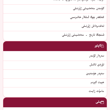
دۇنيادا بىرلا خوتەن بار 15 (ئۆرپ - ئادە…
كۈسەن مەدەنىيىتى ژۇرنىلى
قەشقەر چوڭ ئىشلار خاتىرىسى
تەقدىرداش ژۇرنىلى
شىنجاڭ تارىخ - مەدەنىيىتى ژۇرنىلى
ئاپتور
سەردار ئۆمەر
تۇردى تالىش
سەپەر ھۈسەيىن
ھېيت كېرىم
مامۇت زايىت
يىلى