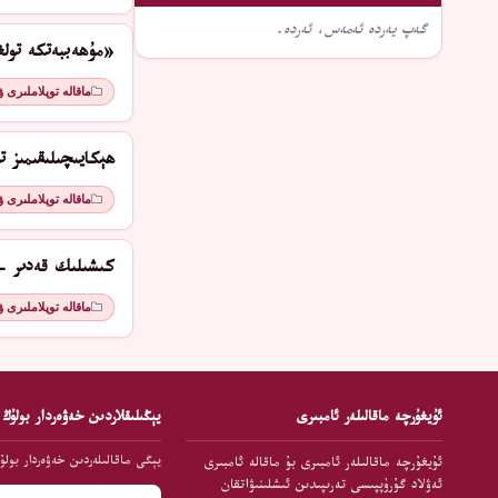
گەپ يەردە ئەمەس، ئەردە.
«مۇھەببەتكە تولغ
ماقالە توپلاملىرى 
ھېكايىچىلىقىمىز تو
ماقالە توپلاملىرى 
كىشىلىك قەدىر - 
ماقالە توپلاملىرى 
ئۇيغۇرچە ماقالىلەر ئامبىرى
يېڭىلىقلاردىن خەۋەردار بولۇڭ
يېڭى ماقالىلەردىن خەۋەردار بولۇ
ئۇيغۇرچە ماقالىلەر ئامبىرى بۇ ماقالە ئامبىرى
ئەۋلاد گۇرۇپپىسى تەرىپىدىن ئىشلىنىۋاتقان