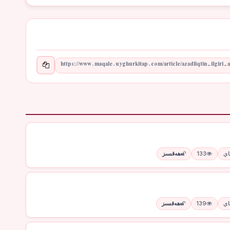
133
ھەقسىز
139
ھەقسىز