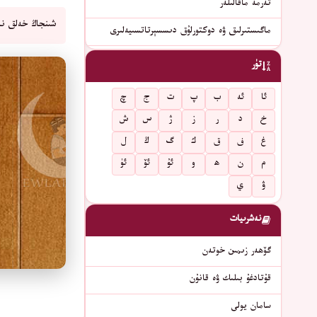
تەرمە ماقالىلەر
شىنجاڭ خەلق نە
ماگىستىرلىق ۋە دوكتورلۇق دىسسېرتاتسىيەلىرى
تۈر
ئا
ئە
ب
پ
ت
ج
چ
خ
د
ر
ز
ژ
س
ش
غ
ف
ق
ك
گ
ڭ
ل
م
ن
ھ
و
ئۇ
ئۆ
ئۈ
ۋ
ي
نەشرىيات
گۆھەر زىمىن خوتەن
قۇتادغۇ بىلىك ۋە قانۇن
سامان يولى