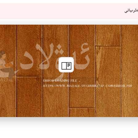
شرىياتى
ERROR LOADING FILE -
HTTPS://WWW.MAQALE.UYGHURKITAP.COM/ERROR.PDF