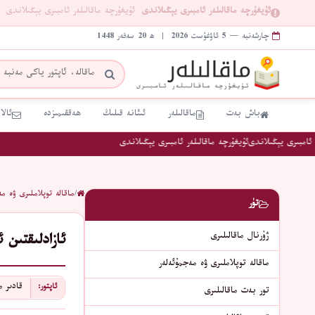
ئۇيغۇرچە ماقالىلەر ئامبىرى يېڭىلاندى
ئۇيغۇرچە ماقالىلەر ئامبىرى يېڭىلاندى
چارشەنبە — 5 ئاۋغۇست 2026 | ھ 20 سەفەر 1448
باش بەت
ماقالىلەر
ئىئانە قىلىڭ
ھەققىمىزدە
ئالا
امبىرى يېڭىلاندى
ئۇيغۇرچە ماقالىلەر ئامبىرى يېڭىلاندى
/
ماقالە توپلاملىرى ۋە مە
تۈر
ژۇرنال ماقالىلىرى
ئازادلىقتىن
ماقالە توپلاملىرى ۋە مەجمۇئەلەر
قادىر 
ئاپتور:
تور بەت ماقالىلىرى