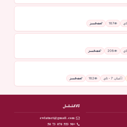
187
ھەقسىز
208
ھەقسىز
سان: 7 - ئاي
182
ھەقسىز
ئالاقىلىشىش
ewlatnet@gmail.com
+90 553 070 73 50