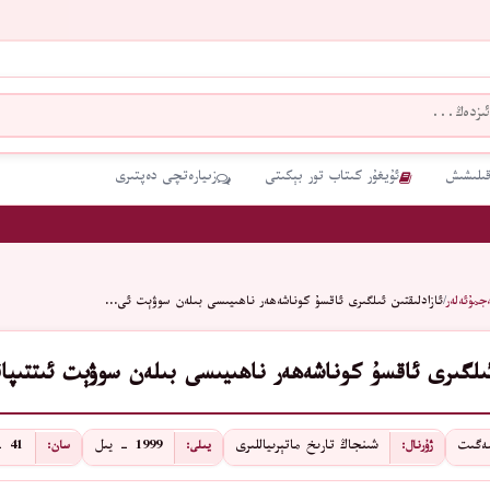
قىلىشىش
ئۇيغۇر كىتاب تور بېكىتى
زىيارەتچى دەپتىرى
جمۇئەلەر
/
ئازادلىقتىن ئىلگىرى ئاقسۇ كوناشەھەر ناھىيىسى بىلەن سوۋېت ئى…
 ئىلگىرى ئاقسۇ كوناشەھەر ناھىيىسى بىلەن سوۋېت ئىتتىپا
مەگىت
شىنجاڭ تارىخ ماتېرىياللىرى
1999 - يىل
41 - قىسىم
ژۇرنال:
يىلى:
سان: