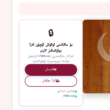
🔒
بۇ ماقالىنى ئوقۇش ئۈچۈن ئەزا
بولۇشىڭىز لازىم
ئەزالار ماقالىلەرنى PlifBook ئارقىلىق
بىۋاستە توربېتىمىزدە ئوقۇيالايدۇ.
كىرىش
ئەزا بولۇش
ھەقسىز ئەزالىق
PlifBook