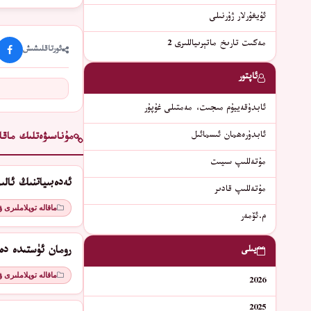
ئۇيغۇرلار ژۇرنىلى
مەكىت تارىخ ماتېرىياللىرى 2
ئورتاقلىشىش
ئاپتور
ئابدۇقەييۇم مىجىت، مەمتىلى غۇپۇر
ئابدۇرەھمان ئىسمائىل
مۇناسىۋەتلىك ماقال
مۇتەللىپ سىيىت
ئەدەبىياتنىڭ ئال
مۇتەللىپ قادىر
ماقالە توپلاملىرى 
م.ئۆمەر
يىلى
رومان ئۈستىدە دە
ماقالە توپلاملىرى 
2026
2025