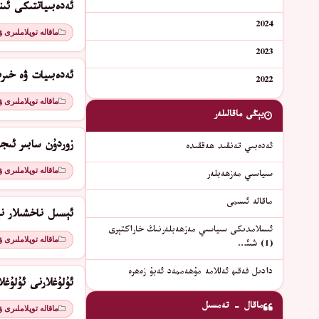
ئەدەبىياتتىكى ئىن
2024
ماقالە توپلاملىرى 
2023
ئەدەبىيات ۋە خىر
2022
ماقالە توپلاملىرى 
يېڭى ماقالىلەر
زوردۇن سابىر ئىج
ئەدەبىي تەنقىد ھەققىدە
ماقالە توپلاملىرى 
سىياسىي مەزھەبلەر
ماقالە ئىسمى
ئېسىل ناخشىلار نې
ئىسلامدىكى سىياسىي مەزھەبلەرنىڭ خاراكتېرى
ماقالە توپلاملىرى 
(1) شىئ…
دادىل فەقىھ ئەللامە مۇھەممەد ئەبۇ زەھرە
ئۇلۇغلارنى ئۇلۇغل
ماقال - تەمسىل
ماقالە توپلاملىرى 