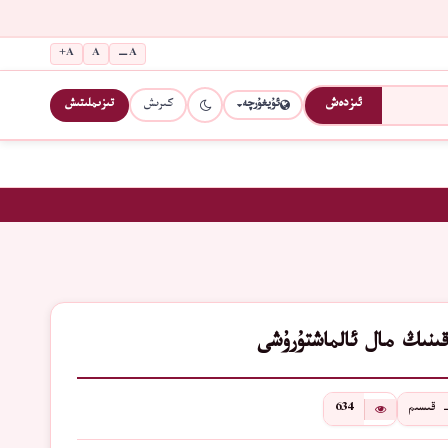
A+
A
A−
كىرىش
تىزىملىتىش
ئىزدەش
ئۇيغۇرچە
قىنىڭ مال ئالماشتۇرۇشى
634