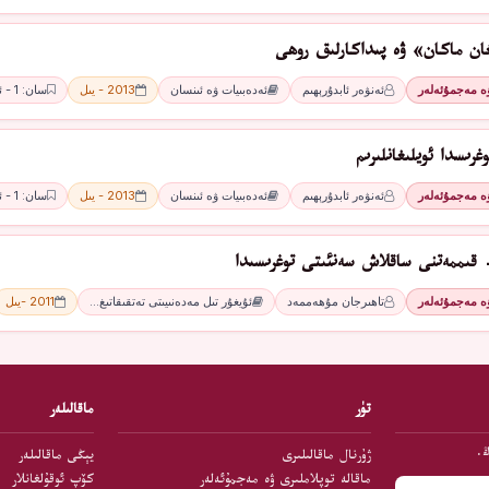
ان ماكان» ۋە پىداكارلىق روھى
ۋە مەجمۇئەلەر
ئەنۋەر ئابدۇرېھىم
ئەدەبىيات ۋە ئىنسان
2013 - يىل
سان: 1 - ئاي
غرىسدا ئويلىغانلىرىم
ۋە مەجمۇئەلەر
ئەنۋەر ئابدۇرېھىم
ئەدەبىيات ۋە ئىنسان
2013 - يىل
سان: 1 - ئاي
قىممەتنى ساقلاش سەنئىتى توغرىسىدا
ۋە مەجمۇئەلەر
تاھىرجان مۇھەممەد
ئۇيغۇر تىل مەدەنىيىتى تەتقىقاتىغ…
2011 -يىل
تۈر
ماقالىلەر
ڭ.
ژۇرنال ماقالىلىرى
يېڭى ماقالىلەر
ماقالە توپلاملىرى ۋە مەجمۇئەلەر
كۆپ ئوقۇلغانلار