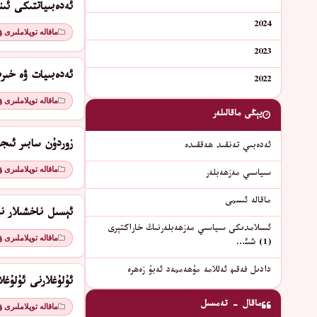
ئەدەبىياتتىكى ئىن
2024
ماقالە توپلاملىرى 
2023
ئەدەبىيات ۋە خىر
2022
ماقالە توپلاملىرى 
يېڭى ماقالىلەر
زوردۇن سابىر ئىج
ئەدەبىي تەنقىد ھەققىدە
ماقالە توپلاملىرى 
سىياسىي مەزھەبلەر
ماقالە ئىسمى
ئېسىل ناخشىلار نې
ئىسلامدىكى سىياسىي مەزھەبلەرنىڭ خاراكتېرى
ماقالە توپلاملىرى 
(1) شىئ…
دادىل فەقىھ ئەللامە مۇھەممەد ئەبۇ زەھرە
ئۇلۇغلارنى ئۇلۇغل
ماقال - تەمسىل
ماقالە توپلاملىرى 