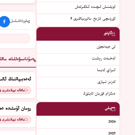
ئويلىنىش ئىچىدە ئىلگىرلەش
ئۈرۈمچى تارىخ ماتېرىياللىرى 5
ئورتاقلىشىش
ئاپتور
لى جيەنجۈن
ئەخمەت رېشىت
مۇناسىۋەتلىك ماقال
ئىبراي ئەيسا
ئەدەبىياتنىڭ ئال
ئەزىز نىيازى
ماقالە توپلاملىرى 
دىئارام قۇربان ئايتۈرك
يىلى
رومان ئۈستىدە دە
ماقالە توپلاملىرى 
2026
2025