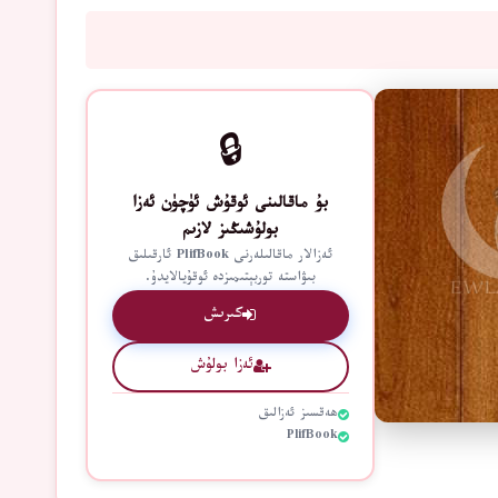
🔒
بۇ ماقالىنى ئوقۇش ئۈچۈن ئەزا
بولۇشىڭىز لازىم
ئەزالار ماقالىلەرنى PlifBook ئارقىلىق
بىۋاستە توربېتىمىزدە ئوقۇيالايدۇ.
كىرىش
ئەزا بولۇش
ھەقسىز ئەزالىق
PlifBook