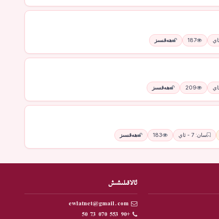
187
ھەقسىز
209
ھەقسىز
سان: 7 - ئاي
183
ھەقسىز
ئالاقىلىشىش
ewlatnet@gmail.com
+90 553 070 73 50