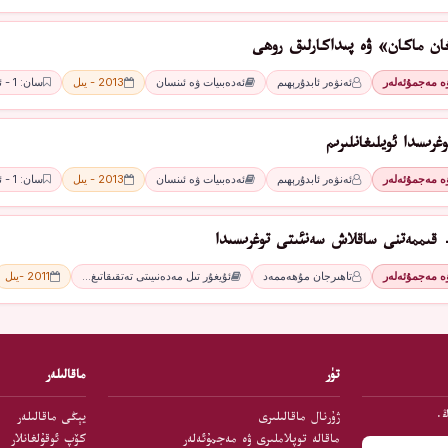
ان ماكان» ۋە پىداكارلىق روھى
ۋە مەجمۇئەلەر
ئەنۋەر ئابدۇرېھىم
ئەدەبىيات ۋە ئىنسان
2013 - يىل
سان: 1 - ئاي
غرىسدا ئويلىغانلىرىم
ۋە مەجمۇئەلەر
ئەنۋەر ئابدۇرېھىم
ئەدەبىيات ۋە ئىنسان
2013 - يىل
سان: 1 - ئاي
قىممەتنى ساقلاش سەنئىتى توغرىسىدا
ۋە مەجمۇئەلەر
تاھىرجان مۇھەممەد
ئۇيغۇر تىل مەدەنىيىتى تەتقىقاتىغ…
2011 -يىل
تۈر
ماقالىلەر
ڭ.
ژۇرنال ماقالىلىرى
يېڭى ماقالىلەر
ماقالە توپلاملىرى ۋە مەجمۇئەلەر
كۆپ ئوقۇلغانلار