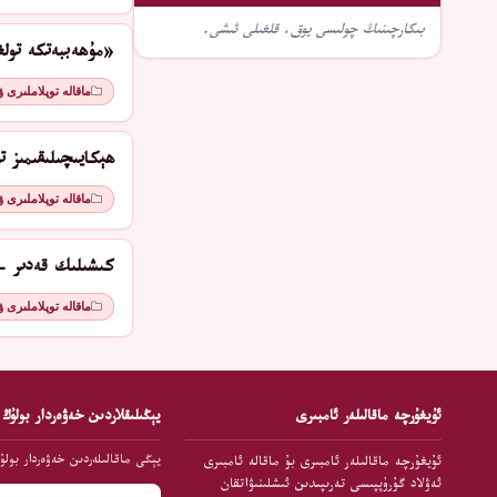
بىكارچىنىڭ چولىسى يوق، قلغىلى ئىشى.
«مۇھەببەتكە تولغ
ماقالە توپلاملىرى 
ھېكايىچىلىقىمىز تو
ماقالە توپلاملىرى 
كىشىلىك قەدىر - 
ماقالە توپلاملىرى 
ئۇيغۇرچە ماقالىلەر ئامبىرى
يېڭىلىقلاردىن خەۋەردار بولۇڭ
يېڭى ماقالىلەردىن خەۋەردار بولۇ
ئۇيغۇرچە ماقالىلەر ئامبىرى بۇ ماقالە ئامبىرى
ئەۋلاد گۇرۇپپىسى تەرىپىدىن ئىشلىنىۋاتقان