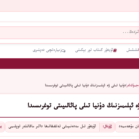
قىلىشىش
ئۇيغۇر كىتاب تور بېكىتى
زىيارەتچى دەپتىرى
جمۇئەلەر
/
دۇنيا تىلى ۋە ئېلىمىزنىڭ دۇنيا تىلى پائالىيىتى توغرىسىدا
ە ئېلىمىزنىڭ دۇنيا تىلى پائالىيىتى توغرىسىدا
ان مۇھەممەد
ئۇيغۇر تىل مەدەنىيىتى تەتقىقاتىغا دائىر ماقالىلەر توپلىمى
ژۇرنال:
يى