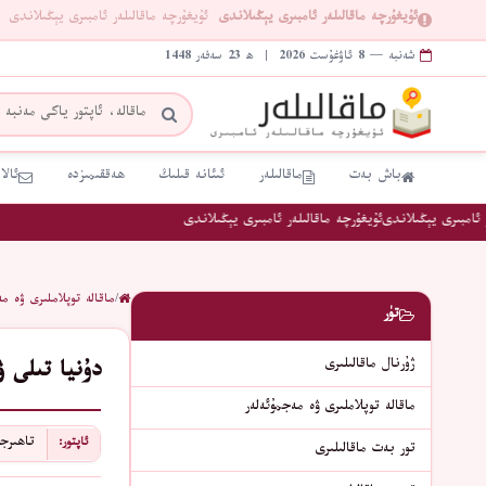
ئۇيغۇرچە ماقالىلەر ئامبىرى يېڭىلاندى
ئۇيغۇرچە ماقالىلەر ئامبىرى يېڭىلاندى
شەنبە — 8 ئاۋغۇست 2026 | ھ 23 سەفەر 1448
باش بەت
ماقالىلەر
ئىئانە قىلىڭ
ھەققىمىزدە
ئالا
امبىرى يېڭىلاندى
ئۇيغۇرچە ماقالىلەر ئامبىرى يېڭىلاندى
/
ماقالە توپلاملىرى ۋە مە
تۈر
ژۇرنال ماقالىلىرى
دۇنيا تىلى ۋ
ماقالە توپلاملىرى ۋە مەجمۇئەلەر
تاھىرج
ئاپتور:
تور بەت ماقالىلىرى