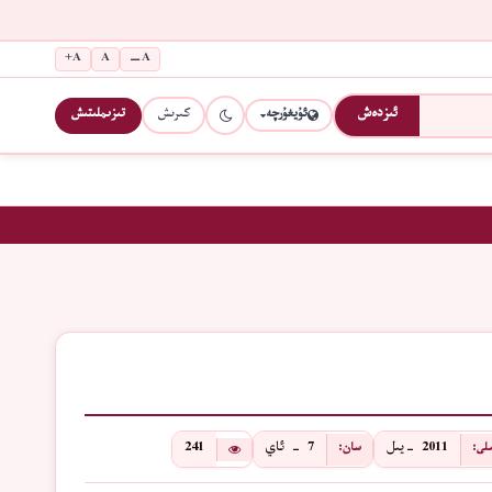
A+
A
A−
كىرىش
تىزىملىتىش
ئىزدەش
ئۇيغۇرچە
2011 -يىل
7 - ئاي
241
لى:
سان: