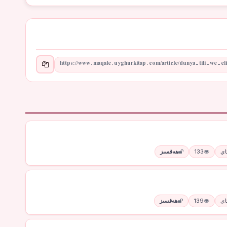
133
ھەقسىز
139
ھەقسىز