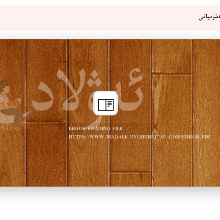
شرىياتى
ERROR LOADING FILE -
HTTPS://WWW.MAQALE.UYGHURKITAP.COM/ERROR.PDF