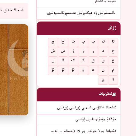
تەرمە ماقالىلەر
شىنجاڭ خەلق نە
ماگىستىرلىق ۋە دوكتورلۇق دىسسېرتاتسىيەلىرى
تۈر
ئا
ئە
ب
پ
ت
ج
چ
خ
د
ر
ز
ژ
س
ش
غ
ف
ق
ك
گ
ڭ
ل
م
ن
ھ
و
ئۇ
ئۆ
ئۈ
ۋ
ي
نەشرىيات
شىنجاڭ داشۆسى ئىلمىي ژورنىلى ژۇرنىلى
جۇڭگۇ مۇسۇلمانلىرى ژۇنىلى
دۇنيادا بىرلا خوتەن بار 19 (رىسالە - تە…