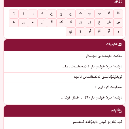
تۈر
ئا
ئە
ب
پ
ت
ج
چ
خ
د
ر
ز
ژ
س
ش
غ
ف
ق
ك
گ
ڭ
ل
م
ن
ھ
و
ئۇ
ئۆ
ئۈ
ۋ
ي
نەشرىيات
مەكىت تارىخىدىن تىزىسلار
دۇنيادا بىرلا خوتەن بار 3 (مەدەنىيەت-ما…
ئۇيغۇرشۇناسلىق تەتقىقاتىدىن تامچە
ھىدايەت گۈلزارى 1
دۇنيادا بىرلا خوتەن بار (7) - خەلق قوشا…
ئاپتور
ئابدۇلئەزىز ئىبنى ئابدۇللاھ ئەلقەسىر