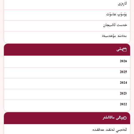
ئارەزى
يۈسۈپ ھامۇت
خەمىت ئالىمجان
مەدىنە مۇھەممەد
يىلى
2026
2025
2024
2023
2022
يېڭى ماقالىلەر
ئەدەبىي تەنقىد ھەققىدە