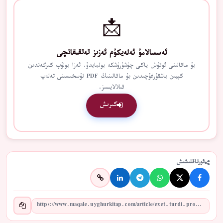
📩
ئەسسالامۇ ئەلەيكۇم ئەزىز تەتقىقاتچى
بۇ ماقالىنى ئوقۇش ياكى چۈشۈرۈشكە بولمايدۇ. ئەزا بولۇپ كىرگەندىن
كېيىن باشقۇرغۇچىدىن بۇ ماقالىنىڭ PDF نۇسخىسىنى تەلەپ
قىلالايسىز.
كىرىش
ئورتاقلىشىش