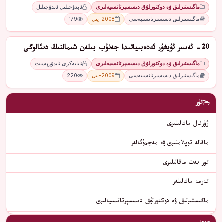
ماگىستىرلىق ۋە دوكتورلۇق دىسسېرتاتسىيەلىرى
ئابدۇخېلىل ئابدۇجىلىل
ماگىستىرلىق دىسسېرتاتسىيەسى
2008-يىل
179
20- ئەسىر ئۇيغۇر ئەدەبىياتىدا جەنۇب بىلەن شىمالنىڭ دىئالوگى
ماگىستىرلىق ۋە دوكتورلۇق دىسسېرتاتسىيەلىرى
ئابابەكرى ئابدۇرېشىت
ماگىستىرلىق دىسسېرتاتسىيەسى
2009-يىل
220
تۈر
ژۇرنال ماقالىلىرى
ماقالە توپلاملىرى ۋە مەجمۇئەلەر
تور بەت ماقالىلىرى
تەرمە ماقالىلەر
ماگىستىرلىق ۋە دوكتورلۇق دىسسېرتاتسىيەلىرى