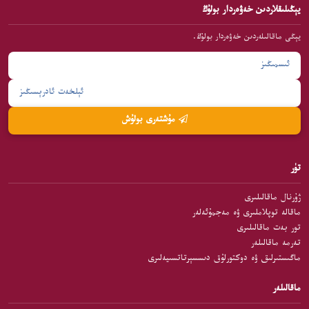
يېڭىلىقلاردىن خەۋەردار بولۇڭ
يېڭى ماقالىلەردىن خەۋەردار بولۇڭ.
مۇشتەرى بولۇش
تۈر
ژۇرنال ماقالىلىرى
ماقالە توپلاملىرى ۋە مەجمۇئەلەر
تور بەت ماقالىلىرى
تەرمە ماقالىلەر
ماگىستىرلىق ۋە دوكتورلۇق دىسسېرتاتسىيەلىرى
ماقالىلەر