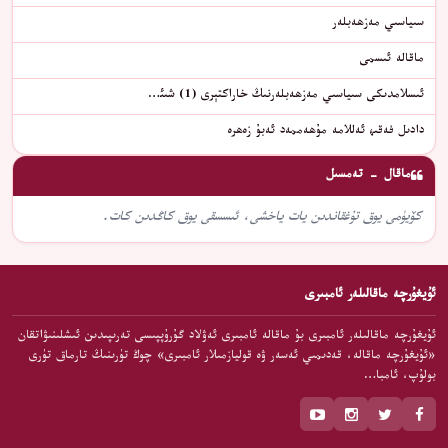
سىياسىي مەزھەبلەر
ماقالە ئىسمى
ئىسلامدىكى سىياسىي مەزھەبلەرنىڭ خاراكتېرى (1) شىئ…
دادىل فەقىھ ئەللامە مۇھەممەد ئەبۇ زەھرە
ماقال - تەمسىل
كۆيۈمى يوق تۇغقاندىن يات ياخشى، ئىسسقى يوق كاڭدىن كات.
ئۇيغۇرچە ماقالىلەر ئامبىرى
ئۇيغۇرچە ماقالىلەر ئامبىرى بۇ ماقالە ئامبىرى ئەۋلاد گۇرۇپپىسى تەرىپىدىن ئىشلىنىۋاتقان
«ئۇيغۇرچە ماقالە، قەدىمىي ئەسەر ۋە قوليازمىلار ئامبىرى» چوڭ تۈرىنىڭ تارماق تۈرى
بولۇپ، ئامبا…