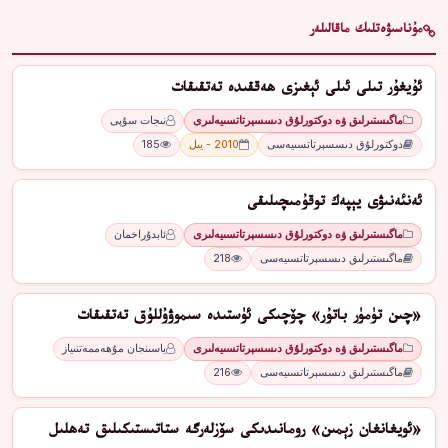
مۇناسىۋەتلىك ماقالىلەر
ئۇيغۇر تىلى ئىلى ئېغىزى ھەققىدە تەتقىقات
ماگىستىرلىق ۋە دوكتورلۇق دىسسېرتاتسىيەلىرى
نىجات سۇپى
دوكتورلۇق دىسسېرتاتسىيەسى
2010 - يىل
185
ئەنئەنىۋى يېپەك توقۇمىچىلىقى
ماگىستىرلىق ۋە دوكتورلۇق دىسسېرتاتسىيەلىرى
ئابدۇراخمان
ماگىستىرلىق دىسسېرتاتسىيەسى
218
«چىن تۈمۈر باتۇر» چۆچىكى ئۈستىدە سىموۋۇللۇق تەتقىقات
ماگىستىرلىق ۋە دوكتورلۇق دىسسېرتاتسىيەلىرى
ياسىنجان مۇھەممەتنىياز
ماگىستىرلىق دىسسېرتاتسىيەسى
216
«ئويغانغان زېمىن» رومانىدىكى سۆزلەرگە ستاتىستىكىلىق تەھلىل