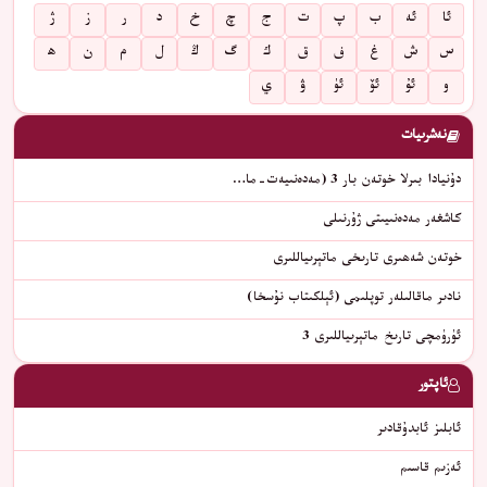
ئا
ئە
ب
پ
ت
ج
چ
خ
د
ر
ز
ژ
س
ش
غ
ف
ق
ك
گ
ڭ
ل
م
ن
ھ
و
ئۇ
ئۆ
ئۈ
ۋ
ي
نەشرىيات
دۇنيادا بىرلا خوتەن بار 3 (مەدەنىيەت-ما…
كاشغەر مەدەنىيىتى ژۇرنىلى
خوتەن شەھىرى تارىخى ماتېرىياللىرى
نادىر ماقالىلەر توپلىمى (ئېلكىتاب نۇسخا)
ئۈرۈمچى تارىخ ماتېرىياللىرى 3
ئاپتور
ئابلىز ئابدۇقادىر
ئەزىم قاسىم