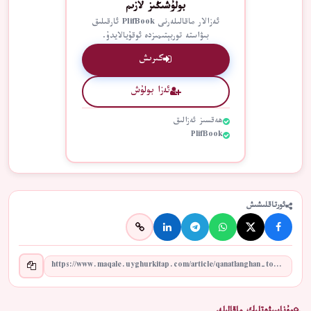
بولۇشىڭىز لازىم
ئەزالار ماقالىلەرنى PlifBook ئارقىلىق
بىۋاستە توربېتىمىزدە ئوقۇيالايدۇ.
كىرىش
ئەزا بولۇش
ھەقسىز ئەزالىق
PlifBook
ئورتاقلىشىش