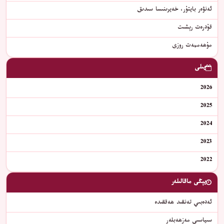
ﺋﻪﻧﯟﻩﺭ ﺑﺎﻳﺘﯘﺭ، ﺧﻪﻳﺮﯨﻨﯩﺴﺎ ﺳﯩﺪﯨﻖ
قۇدرەت رېشىت
مۇھەممەت روزى
يىلى
2026
2025
2024
2023
2022
يېڭى ماقالىلەر
ئەدەبىي تەنقىد ھەققىدە
سىياسىي مەزھەبلەر