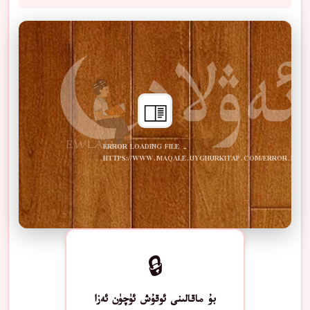
ERROR LOADING FILE -
HTTPS://WWW.MAQALE.UYGHURKITAP.COM/ERROR.PDF
🔒
بۇ ماقالىنى ئوقۇش ئۈچۈن ئەزا