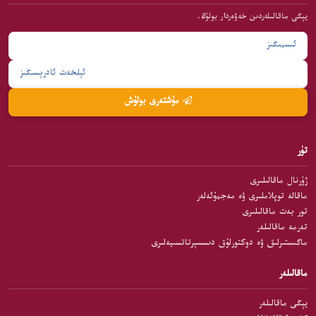
يېڭى ماقالىلەردىن خەۋەردار بولۇڭ.
مۇشتەرى بولۇش
تۈر
ژۇرنال ماقالىلىرى
ماقالە توپلاملىرى ۋە مەجمۇئەلەر
تور بەت ماقالىلىرى
تەرمە ماقالىلەر
ماگىستىرلىق ۋە دوكتورلۇق دىسسېرتاتسىيەلىرى
ماقالىلەر
يېڭى ماقالىلەر