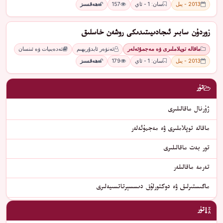
2013 - يىل
سان: 1 - ئاي
157
ھەقسىز
زوردۇن سابىر ئىجادىيىتىدىكى روشەن خاسلىق
ماقالە توپلاملىرى ۋە مەجمۇئەلەر
ئەنۋەر ئابدۇرېھىم
ئەدەبىيات ۋە ئىنسان
2013 - يىل
سان: 1 - ئاي
179
ھەقسىز
تۈر
ژۇرنال ماقالىلىرى
ماقالە توپلاملىرى ۋە مەجمۇئەلەر
تور بەت ماقالىلىرى
تەرمە ماقالىلەر
ماگىستىرلىق ۋە دوكتورلۇق دىسسېرتاتسىيەلىرى
تۈر