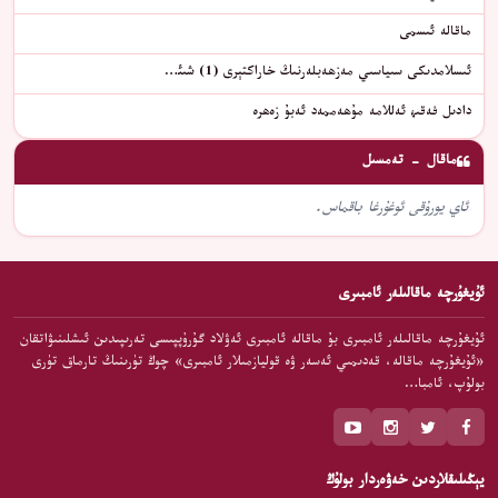
ماقالە ئىسمى
ئىسلامدىكى سىياسىي مەزھەبلەرنىڭ خاراكتېرى (1) شىئ…
دادىل فەقىھ ئەللامە مۇھەممەد ئەبۇ زەھرە
ماقال - تەمسىل
ئاي يورۇقى ئوغۇرغا باقماس.
ئۇيغۇرچە ماقالىلەر ئامبىرى
ئۇيغۇرچە ماقالىلەر ئامبىرى بۇ ماقالە ئامبىرى ئەۋلاد گۇرۇپپىسى تەرىپىدىن ئىشلىنىۋاتقان
«ئۇيغۇرچە ماقالە، قەدىمىي ئەسەر ۋە قوليازمىلار ئامبىرى» چوڭ تۈرىنىڭ تارماق تۈرى
بولۇپ، ئامبا…
يېڭىلىقلاردىن خەۋەردار بولۇڭ