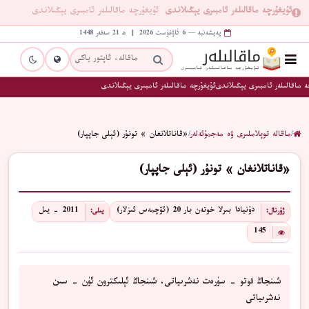
ئۇيغۇرچە ماقالىلەر ئامبىرى يېڭىلاندى
ئۇيغۇرچە ماقالىلەر ئامبىرى يېڭىلاندى
پەيشەنبە — 6 ئاۋغۇست 2026 | ھ 21 سەفەر 1448
 ماقالىلەر ئامبىرى يېڭىلاندى
ئۇيغۇرچە ماقالىلەر ئامبىرى يېڭىلاندى
/
ماقالە توپلاملىرى ۋە مەجمۇئەلەر
/
«قاناتلانغان » تونۇر (ئېلى جاپپار)
«قاناتلانغان » تونۇر (ئېلى جاپپار)
دۇنيادا بىرلا خوتەن بار 20 (ئۆچمەس ئىزلار)
2011 - يىل
ژۇرنال:
يىلى:
145
شىنجاڭ فوتو - سۈرەت نەشرىياتى، شىنجاڭ ئېلىكترون ئۈن - سىن
نەشرىياتى