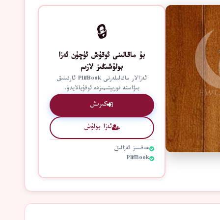
🔒
بۇ ماقالىنى ئوقۇش ئۈچۈن ئەزا
بولۇشىڭىز لازىم
ئەزالار ماقالىلەرنى PlifBook ئارقىلىق
بىۋاستە توربېتىمىزدە ئوقۇيالايدۇ.
كىرىش
ئەزا بولۇش
ھەقسىز ئەزالىق
PlifBook