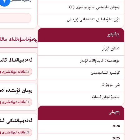
ئورتاقلىشىش
پىچان تارىخىي ماتېرىياللىرى (1)
تۇرپانشۇناسلىق تەتقىقاتى ژۇرنىلى
ئاپتور
مۇناسىۋەتلىك ماقال
دىلنۇر ئېزىز
ئەدەبىياتنىڭ ئال
مۇھەممەد ئابدۇللاھ ئۆمەر
ماقالە توپلاملىرى 
گۈلمىرە ئىمامھەسەن
شى موجۇاڭ
رومان ئۈستىدە دە
ماخمۇتجان ئىسلام
ماقالە توپلاملىرى 
يىلى
ئەدەبىياتتىكى ئىن
2026
ماقالە توپلاملىرى 
2025