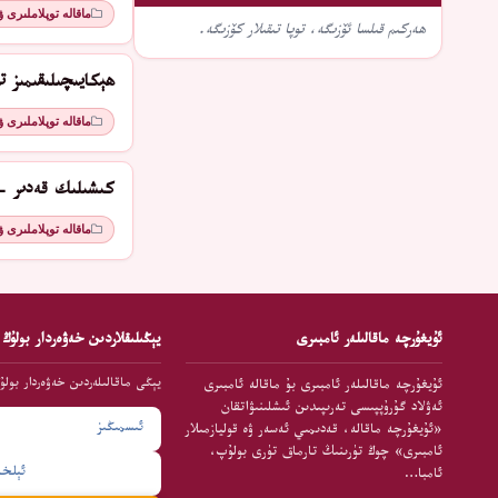
ماقالە توپلاملىرى 
ھەركىم قىلسا ئۆزىگە، توپا تىقىلار كۆزىگە.
ھېكايىچىلىقىمىز تو
ماقالە توپلاملىرى 
كىشىلىك قەدىر - 
ماقالە توپلاملىرى 
ئۇيغۇرچە ماقالىلەر ئامبىرى
يېڭىلىقلاردىن خەۋەردار بولۇڭ
يېڭى ماقالىلەردىن خەۋەردار بولۇ
ئۇيغۇرچە ماقالىلەر ئامبىرى بۇ ماقالە ئامبىرى
ئەۋلاد گۇرۇپپىسى تەرىپىدىن ئىشلىنىۋاتقان
«ئۇيغۇرچە ماقالە، قەدىمىي ئەسەر ۋە قوليازمىلار
ئامبىرى» چوڭ تۈرىنىڭ تارماق تۈرى بولۇپ،
ئامبا…