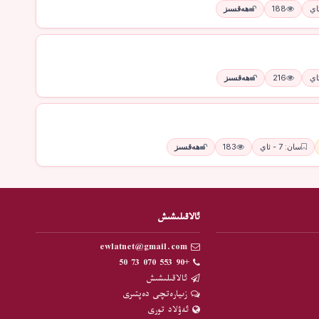
188
ھەقسىز
216
ھەقسىز
سان: 7 - ئاي
183
ھەقسىز
ئالاقىلىشىش
ewlatnet@gmail.com
+90 553 070 73 50
ئالاقىلىشىش
زىيارەتچى دەپتىرى
ئەۋلاد تورى