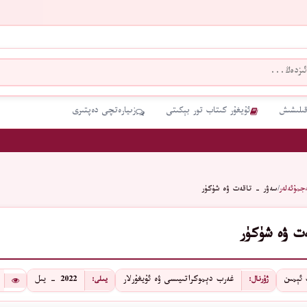
قىلىشىش
ئۇيغۇر كىتاب تور بېكىتى
زىيارەتچى دەپتىرى
جمۇئەلەر
/
سەۋر - تاقەت ۋە شۈكۈر
ت ۋە شۈكۈر
ئېمىن
غەرب دېموكراتىيىسى ۋە ئۇيغۇرلار
2022 - يىل
ژۇرنال:
يىلى: