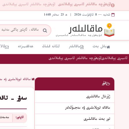
ئۇيغۇرچە ماقالىلەر ئامبىرى يېڭىلاندى
ئۇيغۇرچە ماقالىلەر ئامبىرى يېڭىلاندى
شەنبە — 8 ئاۋغۇست 2026 | ھ 23 سەفەر 1448
باش بەت
ماقالىلەر
ئىئانە قىلىڭ
ھەققىمىزدە
ئالا
امبىرى يېڭىلاندى
ئۇيغۇرچە ماقالىلەر ئامبىرى يېڭىلاندى
/
ماقالە توپلاملىرى ۋە مە
تۈر
ژۇرنال ماقالىلىرى
سەۋر - تاقە
ماقالە توپلاملىرى ۋە مەجمۇئەلەر
مەمەت 
ئاپتور:
تور بەت ماقالىلىرى