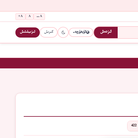
A+
A
A−
كىرىش
تىزىملىتىش
ئىزدەش
ئۇيغۇرچە
422