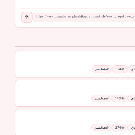
134
ھەقسىز
140
ھەقسىز
274
ھەقسىز