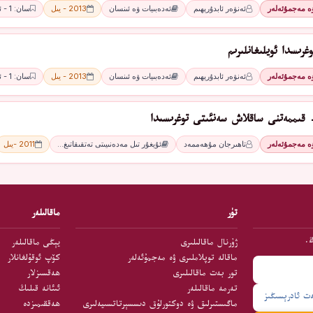
ۋە مەجمۇئەلەر
ئەنۋەر ئابدۇرېھىم
ئەدەبىيات ۋە ئىنسان
2013 - يىل
سان: 1 - ئاي
غرىسدا ئويلىغانلىرىم
ۋە مەجمۇئەلەر
ئەنۋەر ئابدۇرېھىم
ئەدەبىيات ۋە ئىنسان
2013 - يىل
سان: 1 - ئاي
قىممەتنى ساقلاش سەنئىتى توغرىسىدا
ۋە مەجمۇئەلەر
تاھىرجان مۇھەممەد
ئۇيغۇر تىل مەدەنىيىتى تەتقىقاتىغ…
2011 -يىل
تۈر
ماقالىلەر
ڭ.
ژۇرنال ماقالىلىرى
يېڭى ماقالىلەر
ماقالە توپلاملىرى ۋە مەجمۇئەلەر
كۆپ ئوقۇلغانلار
تور بەت ماقالىلىرى
ھەقسىزلار
تەرمە ماقالىلەر
ئىئانە قىلىڭ
ماگىستىرلىق ۋە دوكتورلۇق دىسسېرتاتسىيەلىرى
ھەققىمىزدە