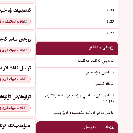
2024
ئەدەبىيات ۋە خىر
ماقالە توپلاملىرى 
2023
2022
زوردۇن سابىر ئىج
يېڭى ماقالىلەر
ماقالە توپلاملىرى 
ئەدەبىي تەنقىد ھەققىدە
ئېسىل ناخشىلار نې
سىياسىي مەزھەبلەر
ماقالە توپلاملىرى 
ماقالە ئىسمى
ئىسلامدىكى سىياسىي مەزھەبلەرنىڭ خاراكتېرى
ئۇلۇغلارنى ئۇلۇغل
(1) شىئ…
ماقالە توپلاملىرى 
دادىل فەقىھ ئەللامە مۇھەممەد ئەبۇ زەھرە
«مۇھەببەتكە تولغ
ماقال - تەمسىل