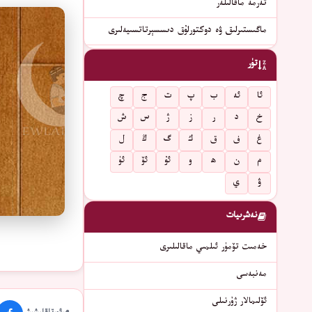
تەرمە ماقالىلەر
ماگىستىرلىق ۋە دوكتورلۇق دىسسېرتاتسىيەلىرى
تۈر
ئا
ئە
ب
پ
ت
ج
چ
خ
د
ر
ز
ژ
س
ش
غ
ف
ق
ك
گ
ڭ
ل
م
ن
ھ
و
ئۇ
ئۆ
ئۈ
ۋ
ي
نەشرىيات
خەمىت تۆمۈر ئىلمىي ماقالىلىرى
مەنبەسى
ئۆلىمالار ژۇرنىلى