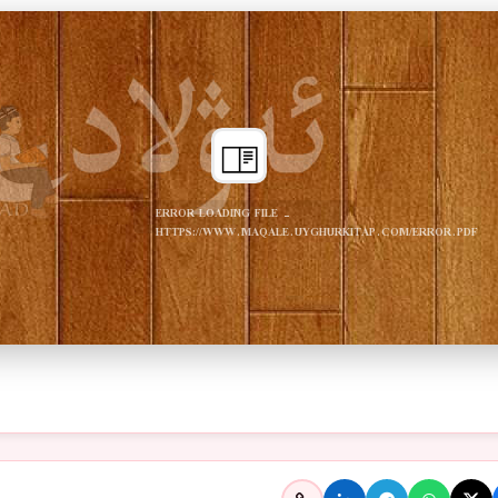
ERROR LOADING FILE -
HTTPS://WWW.MAQALE.UYGHURKITAP.COM/ERROR.PDF