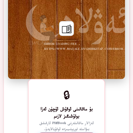
ERROR LOADING FILE -
HTTPS://WWW.MAQALE.UYGHURKITAP.COM/ERROR.PDF
🔒
بۇ ماقالىنى ئوقۇش ئۈچۈن ئەزا
بولۇشىڭىز لازىم
ئەزالار ماقالىلەرنى PlifBook ئارقىلىق
بىۋاستە توربېتىمىزدە ئوقۇيالايدۇ.