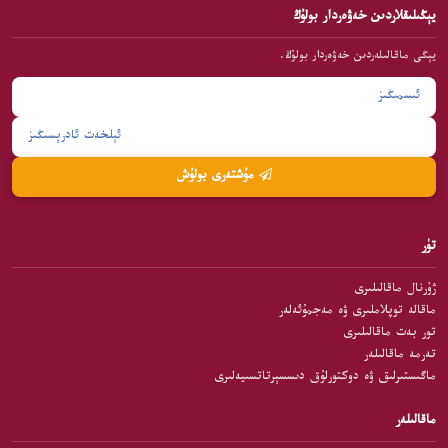
يېڭىلىقلاردىن خەۋەردار بولۇڭ
يېڭى ماقالىلەردىن خەۋەردار بولۇڭ.
مۇشتەرى بولۇش
تۈر
ژۇرنال ماقالىلىرى
ماقالە توپلاملىرى ۋە مەجمۇئەلەر
تور بەت ماقالىلىرى
تەرمە ماقالىلەر
ماگىستىرلىق ۋە دوكتورلۇق دىسسېرتاتسىيەلىرى
ماقالىلەر