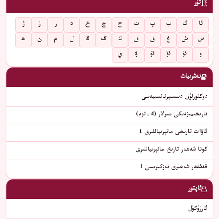
تۈر
ئا
ئە
ب
پ
ت
ج
چ
خ
د
ر
ز
ژ
س
ش
غ
ف
ق
ك
گ
ڭ
ل
م
ن
ھ
و
ئۇ
ئۆ
ئۈ
ۋ
ي
نەشرىيات
دوكتورلۇق دىسسېرتاتسىيەسى
تارىخىمىزدىكى سىرلار (4-توم)
ئاۋات تارىخى ماتېرىياللىرى 1
كونا شەھەر تارىخ ماتېرىياللىرى
قەشقەر شەھىرى تەزكىرىسى 1
ئاپتور
ئارزۈگۈل