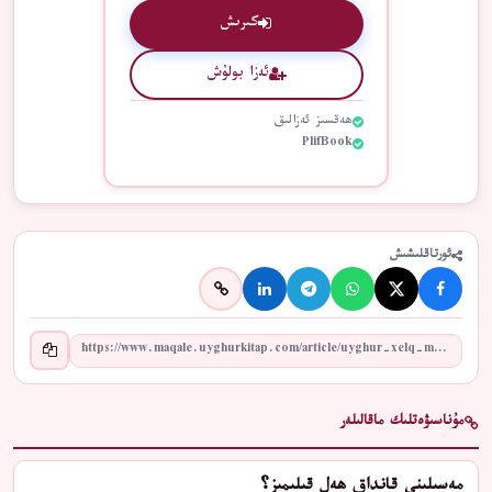
كىرىش
ئەزا بولۇش
ھەقسىز ئەزالىق
PlifBook
ئورتاقلىشىش
مۇناسىۋەتلىك ماقالىلەر
مەسىلىنى قانداق ھەل قىلىمىز؟