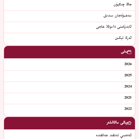
جاڭ چىڭيۈن
مەھمۇدجان سىدىق
ئابدۇغىنى داموللا ھاجى
ئەرك تېكىن
يىلى
2026
2025
2024
2023
2022
يېڭى ماقالىلەر
ئەدەبىي تەنقىد ھەققىدە