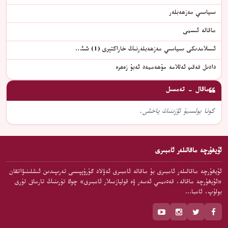
سىياسىي مەزھەبلەر
ماقالە ئىسمى
ئىسلامدىكى سىياسىي مەزھەبلەرنىڭ خاراكتېرى (1) شىئ…
دادىل فەقىھ ئەللامە مۇھەممەد ئەبۇ زەھرە
ماقال - تەمسىل
كونا بولسىمۇ ئۆزىنىڭ ياخشى.
ئۇيغۇرچە ماقالىلەر ئامبىرى
ئۇيغۇرچە ماقالىلەر ئامبىرى بۇ ماقالە ئامبىرى ئەۋلاد گۇرۇپپىسى تەرىپىدىن ئىشلىنىۋاتقان
«ئۇيغۇرچە ماقالە، قەدىمىي ئەسەر ۋە قوليازمىلار ئامبىرى» چوڭ تۈرىنىڭ تارماق تۈرى
بولۇپ، ئامبا…