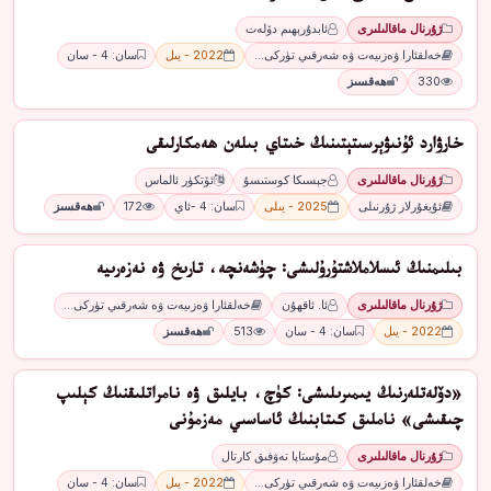
ژۇرنال ماقالىلىرى
ئابدۇرېھىم دۆلەت
خەلقئارا ۋەزىيەت ۋە شەرقىي تۈركى…
2022 - يىل
سان: 4 - سان
330
ھەقسىز
ﺧﺎﺭﯞﺍﺭﺩ ﺋﯘﻧﯩﯟﯦﺮﺳﯩﺘﯧﺘﯩﻨﯩﯔ ﺧﯩﺘﺎﻱ ﺑﯩﻠﻪﻥ ھەمكارلىقى
ژۇرنال ماقالىلىرى
ﺟﯧﺴﯩﻜﺎ ﻛﻮﺳﺘﯩﺴﯘ
ﺋﯚﺗﻜﯜﺭ ﺋﺎﻟﻤﺎﺱ
ئۇيغۇرلار ژۇرنىلى
2025 - يىلى
سان: 4 -ئاي
172
ھەقسىز
بىلىمنىڭ ئىسلاملاشتۇرۇلىشى: چۈشەنچە، تارىخ ۋە نەزەرىيە
ژۇرنال ماقالىلىرى
ئا. ئاقھۇن
خەلقئارا ۋەزىيەت ۋە شەرقىي تۈركى…
2022 - يىل
سان: 4 - سان
513
ھەقسىز
«دۆلەتلەرنىڭ يىمىرىلىشى: كۈچ، بايلىق ۋە نامراتلىقنىڭ كېلىپ
چىقىشى» ناملىق كىتابنىڭ ئاساسىي مەزمۇنى
ژۇرنال ماقالىلىرى
مۇستاپا تەۋفىق كارتال
خەلقئارا ۋەزىيەت ۋە شەرقىي تۈركى…
2022 - يىل
سان: 4 - سان