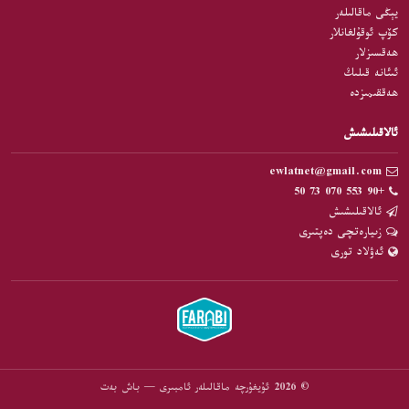
يېڭى ماقالىلەر
كۆپ ئوقۇلغانلار
ھەقسىزلار
ئىئانە قىلىڭ
ھەققىمىزدە
ئالاقىلىشىش
ewlatnet@gmail.com
+90 553 070 73 50
ئالاقىلىشىش
زىيارەتچى دەپتىرى
ئەۋلاد تورى
© 2026 ئۇيغۇرچە ماقالىلەر ئامبىرى — باش بەت