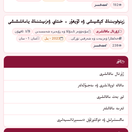
192
ھەقسىز
زېنوفوبىنىڭ كېڭىيىشى ۋە ئۇيغۇر - خىتاي ۋەزىيىتىنىڭ يامانلىشىشى
ژۇرنال ماقالىلىرى
مۇنەۋۋەر ئابدۇللا ۋە زۇبەيرە شەمسىدىن
ئا. ئاقھۇن
خەلقئارا ۋەزىيەت ۋە شەرقىي تۈركى…
2023 - يىل
سان: 1 - سان
238
ھەقسىز
تۈر
ژۇرنال ماقالىلىرى
ماقالە توپلاملىرى ۋە مەجمۇئەلەر
تور بەت ماقالىلىرى
تەرمە ماقالىلەر
ماگىستىرلىق ۋە دوكتورلۇق دىسسېرتاتسىيەلىرى