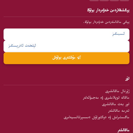
يېڭىلىقلاردىن خەۋەردار بولۇڭ
يېڭى ماقالىلەردىن خەۋەردار بولۇڭ.
مۇشتەرى بولۇش
تۈر
ژۇرنال ماقالىلىرى
ماقالە توپلاملىرى ۋە مەجمۇئەلەر
تور بەت ماقالىلىرى
تەرمە ماقالىلەر
ماگىستىرلىق ۋە دوكتورلۇق دىسسېرتاتسىيەلىرى
ماقالىلەر