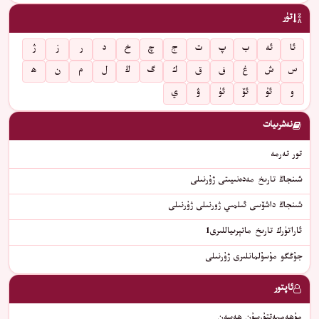
تۈر
ئا
ئە
ب
پ
ت
ج
چ
خ
د
ر
ز
ژ
س
ش
غ
ف
ق
ك
گ
ڭ
ل
م
ن
ھ
و
ئۇ
ئۆ
ئۈ
ۋ
ي
نەشرىيات
تور تەرمە
شىنجاڭ تارىخ مەدەنىيىتى ژۇرنىلى
شىنجاڭ داشۆسى ئىلمىي ژورنىلى ژۇرنىلى
ئاراتۈرك تارىخ ماتېرىياللىرى1
جۇڭگو مۇسۇلمانلىرى ژۇرنىلى
ئاپتور
مۇھەممەتتۇرسۇن ھەسەن