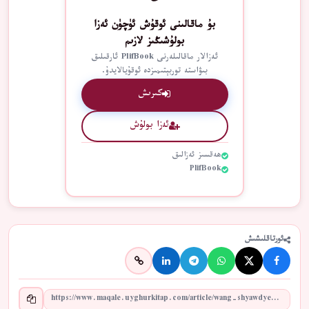
بۇ ماقالىنى ئوقۇش ئۈچۈن ئەزا
بولۇشىڭىز لازىم
ئەزالار ماقالىلەرنى PlifBook ئارقىلىق
بىۋاستە توربېتىمىزدە ئوقۇيالايدۇ.
كىرىش
ئەزا بولۇش
ھەقسىز ئەزالىق
PlifBook
ئورتاقلىشىش