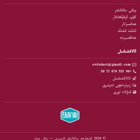
يېڭى ماقالىلەر
كۆپ ئوقۇلغانلار
ھەقسىزلار
ئىئانە قىلىڭ
ھەققىمىزدە
ئالاقىلىشىش
ewlatnet@gmail.com
+90 553 070 73 50
ئالاقىلىشىش
زىيارەتچى دەپتىرى
ئەۋلاد تورى
© 2026 ئۇيغۇرچە ماقالىلەر ئامبىرى — باش بەت