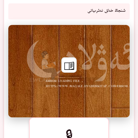
شىنجاڭ خەلق نەشرىياتى
ERROR LOADING FILE -
HTTPS://WWW.MAQALE.UYGHURKITAP.COM/ERROR.PDF
🔒