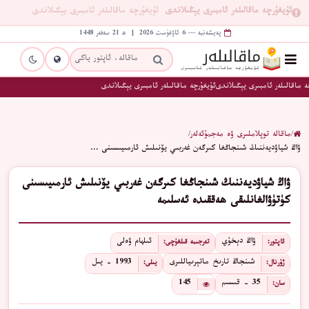
ئۇيغۇرچە ماقالىلەر ئامبىرى يېڭىلاندى
ئۇيغۇرچە ماقالىلەر ئامبىرى يېڭىلاندى
پەيشەنبە — 6 ئاۋغۇست 2026 | ھ 21 سەفەر 1448
 ماقالىلەر ئامبىرى يېڭىلاندى
ئۇيغۇرچە ماقالىلەر ئامبىرى يېڭىلاندى
/
ماقالە توپلاملىرى ۋە مەجمۇئەلەر
/
ۋاڭ شياۋديەننىڭ شىنجاڭغا كىرگەن غەربىي يۆنىلىش ئارمىيىسىنى …
ۋاڭ شياۋديەننىڭ شىنجاڭغا كىرگەن غەربىي يۆنىلىش ئارمىيىسىنى
كۈتۈۋالغانلىقى ھەققىدە ئەسلىمە
ۋاڭ دېخۇي
ئىلھام ۋەلى
ئاپتور:
تەرجىمە قىلغۇچى:
شىنجاڭ تارىخ ماتېرىياللىرى
1993 - يىل
ژۇرنال:
يىلى:
35 - قىسىم
145
سان: