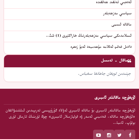
ئەدەبىي تەنقىد ھەققىدە
سىياسىي مەزھەبلەر
ماقالە ئىسمى
ئىسلامدىكى سىياسىي مەزھەبلەرنىڭ خاراكتېرى (1) شىئ…
دادىل فەقىھ ئەللامە مۇھەممەد ئەبۇ زەھرە
ماقال - تەمسىل
جېنىدىن تويغان جاھانغا سىغماس.
ئۇيغۇرچە ماقالىلەر ئامبىرى
ئۇيغۇرچە ماقالىلەر ئامبىرى بۇ ماقالە ئامبىرى ئەۋلاد گۇرۇپپىسى تەرىپىدىن ئىشلىنىۋاتقان
«ئۇيغۇرچە ماقالە، قەدىمىي ئەسەر ۋە قوليازمىلار ئامبىرى» چوڭ تۈرىنىڭ تارماق تۈرى
بولۇپ، ئامبا…