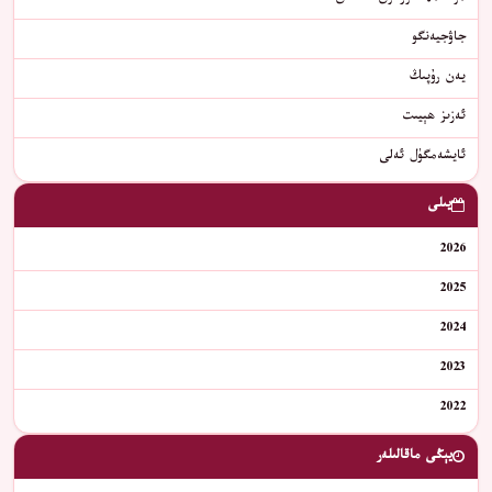
جاۋجيەنگو
يەن رۇپىڭ
ئەزىز ھېيىت
ئايشەمگۈل ئەلى
يىلى
2026
2025
2024
2023
2022
يېڭى ماقالىلەر