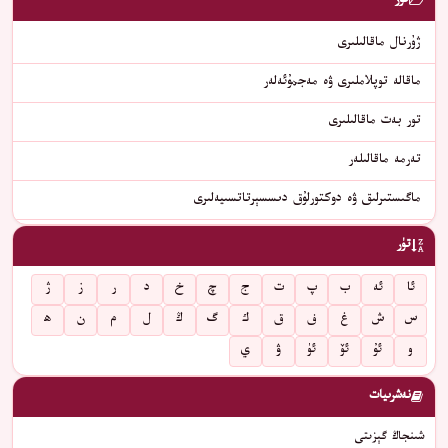
تۈر
ژۇرنال ماقالىلىرى
ماقالە توپلاملىرى ۋە مەجمۇئەلەر
تور بەت ماقالىلىرى
تەرمە ماقالىلەر
ماگىستىرلىق ۋە دوكتورلۇق دىسسېرتاتسىيەلىرى
تۈر
ئا
ئە
ب
پ
ت
ج
چ
خ
د
ر
ز
ژ
س
ش
غ
ف
ق
ك
گ
ڭ
ل
م
ن
ھ
و
ئۇ
ئۆ
ئۈ
ۋ
ي
نەشرىيات
شىنجاڭ گېزىتى