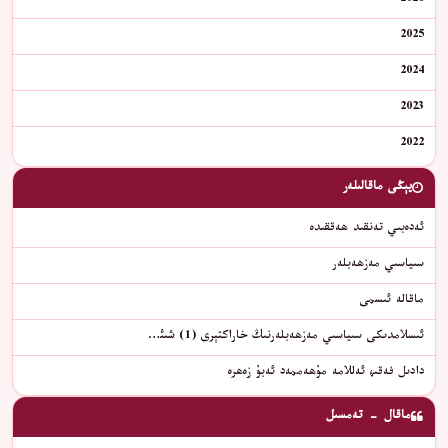
2026
2025
2024
2023
2022
يېڭى ماقالىلەر
ئەدەبىي تەنقىد ھەققىدە
سىياسىي مەزھەبلەر
ماقالە ئىسمى
ئىسلامدىكى سىياسىي مەزھەبلەرنىڭ خاراكتېرى (1) شىئ…
دادىل فەقىھ ئەللامە مۇھەممەد ئەبۇ زەھرە
ماقال - تەمسىل