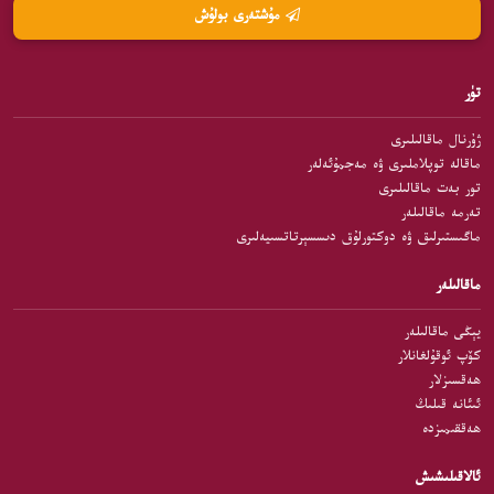
مۇشتەرى بولۇش
تۈر
ژۇرنال ماقالىلىرى
ماقالە توپلاملىرى ۋە مەجمۇئەلەر
تور بەت ماقالىلىرى
تەرمە ماقالىلەر
ماگىستىرلىق ۋە دوكتورلۇق دىسسېرتاتسىيەلىرى
ماقالىلەر
يېڭى ماقالىلەر
كۆپ ئوقۇلغانلار
ھەقسىزلار
ئىئانە قىلىڭ
ھەققىمىزدە
ئالاقىلىشىش