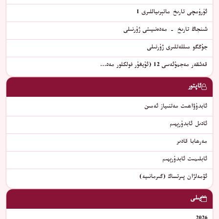
ئۈرۈمچى تارىخ ماتېرىياللىرى 1
شىنجاڭ تارىخ - مەدەنىيىتى ژۇرنىلى
جۇڭگو مىللەتلىرى ژۇرنىلى
قەشقەر مەجمۇئەسى 12 (ئۇيغۇر فولكلور مەد…
ئاپتور
ئابدۇۋاھىت مەتنىياز ئەمىن
ئادىل ئابدۇرېھىم
مەرھابا قادىر
ئابلىمىت ئابدۇرېھىم
ئۆمەلژان پىرتساك (گىرمانىيە)
يىلى