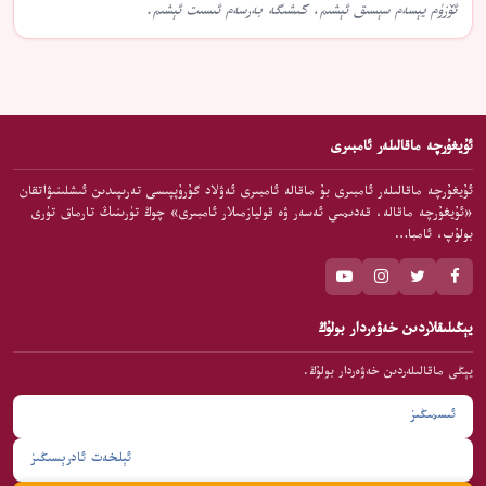
ئۆزۈم يېسەم سېسىق ئېشىم، كىشىگە بەرسەم ئىسىت ئېشىم.
ئۇيغۇرچە ماقالىلەر ئامبىرى
ئۇيغۇرچە ماقالىلەر ئامبىرى بۇ ماقالە ئامبىرى ئەۋلاد گۇرۇپپىسى تەرىپىدىن ئىشلىنىۋاتقان
«ئۇيغۇرچە ماقالە، قەدىمىي ئەسەر ۋە قوليازمىلار ئامبىرى» چوڭ تۈرىنىڭ تارماق تۈرى
بولۇپ، ئامبا…
يېڭىلىقلاردىن خەۋەردار بولۇڭ
يېڭى ماقالىلەردىن خەۋەردار بولۇڭ.