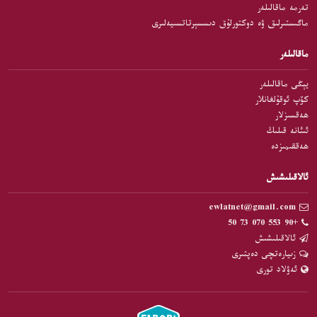
تەرمە ماقالىلەر
ماگىستىرلىق ۋە دوكتورلۇق دىسسېرتاتسىيەلىرى
ماقالىلەر
يېڭى ماقالىلەر
كۆپ ئوقۇلغانلار
ھەقسىزلار
ئىئانە قىلىڭ
ھەققىمىزدە
ئالاقىلىشىش
ewlatnet@gmail.com
+90 553 070 73 50
ئالاقىلىشىش
زىيارەتچى دەپتىرى
ئەۋلاد تورى