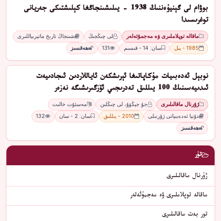
بوۋام لى گېنيۇەننىڭ 1938 - يىلىشىنجاڭغا كېلىشتىكى جەريانى
توغرىسىدا
ماقالە توپلاملىرى ۋە مەجمۇئەلەر
لى چىڭجىڭ
شىنجاڭ تارىخ ماتېرىياللىرى
1985 - يىل
سان: 14 - قىسىم
131
ھەقسىز
نوبېل ئەدەبىيات مۇكاپاتىغا ئېرىشكەن ئاياللاردىن ئىجادىيەت
ئىدىيەسىنىڭ 100 يىللىق تەدرىجىي ئۆزگىرىشىگە نەزەر
ژۇرنال ماقالىلىرى
جۇ جېڭۋۇ، لى چىڭلىن
مەسئۇت خالىت
دۇنيا ئەدەبىياتى ژۇرنىلى
2010 - يىللىق
سان: 2 - سان
132
ھەقسىز
تۈر
ژۇرنال ماقالىلىرى
ماقالە توپلاملىرى ۋە مەجمۇئەلەر
تور بەت ماقالىلىرى