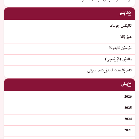
دۇنيادا بىرلا خوتەن بار 1 ( يىللار، ئاد…
ئاپتور
ئالېكس جوسك
ھېۋزۇللا
تۇرسۇن ئابدۇللا
يالقۇن (ئۈرۈمچى)
ئابدۇلئەھەد ئابدۇرەشىد بەرقى
يىلى
2026
2025
2024
2023