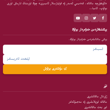
«ئۇيغۇرچە ماقالە، قەدىمىي ئەسەر ۋە قوليازمىلار ئامبىرى» چوڭ تۈرىنىڭ تارماق تۈرى
بولۇپ، ئامبا…
يېڭىلىقلاردىن خەۋەردار بولۇڭ
يېڭى ماقالىلەردىن خەۋەردار بولۇڭ.
مۇشتەرى بولۇش
تۈر
ژۇرنال ماقالىلىرى
ماقالە توپلاملىرى ۋە مەجمۇئەلەر
تور بەت ماقالىلىرى