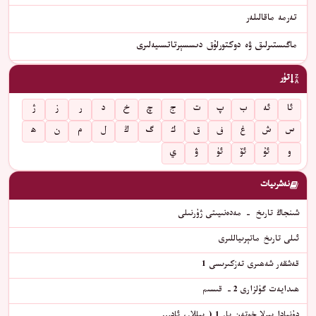
تەرمە ماقالىلەر
ماگىستىرلىق ۋە دوكتورلۇق دىسسېرتاتسىيەلىرى
تۈر
ئا
ئە
ب
پ
ت
ج
چ
خ
د
ر
ز
ژ
س
ش
غ
ف
ق
ك
گ
ڭ
ل
م
ن
ھ
و
ئۇ
ئۆ
ئۈ
ۋ
ي
نەشرىيات
شىنجاڭ تارىخ - مەدەنىيىتى ژۇرنىلى
ئىلى تارىخ ماتېرىياللىرى
قەشقەر شەھىرى تەزكىرىسى 1
ھىدايەت گۈلزارى 2- قىسىم