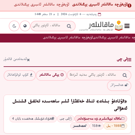
ئۇيغۇرچە ماقالىلەر ئامبىرى يېڭىلاندى
ئۇيغۇرچە ماقالىلەر ئامبىرى يېڭىلاندى
پەيشەنبە — 6 ئاۋغۇست 2026 | ھ 21 سەفەر 1448
ە ماقالىلەر ئامبىرى يېڭىلاندى
ئۇيغۇرچە ماقالىلەر ئامبىرى يېڭىلاندى
لى چى
ئەمەلدىن قالدۇر
يېڭى ماقالىلەر
كۆپ ئوقۇلغانلار
ھەقسىزلار
«قۇتادغۇ بىلىك» تنىڭ خەلقئارا ئىلىم ساھەسىدە تەتقىق قىلىنىش
ئەھۋالى
ماقالە توپلاملىرى ۋە مەجمۇئەلەر
لى چى
قۇتادغۇبىلىك ھەققىدە بايان 4
1988 - يىل
158
ھەقسىز