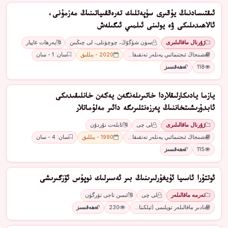
ئىقتىسادنىڭ يۇقىرى سۈپەتلىك تەرەققىياتىنىڭ مەزمۇنى،
ئالاھىدىلىكى ۋە يولىنى ئىلمىي ئىگىلەش
ژۇرنال ماقالىلىرى
سۈن شۆگۇڭ، چوچۈنلى، لى چىڭبىن
پەرھات غاپپار
شىنجاڭ ئىجتىمائىي پەنلەر تەتقىقا…
2020 - يىللىق
سان: 1 - سان
118
ھەقسىز
يازما يادىكارلىقلاردا خاتىرىلەنگەن يەكەن خانلىقىدىكى
ئابدۇرىشىتخاننىڭ پەرزەنتلىرىگە دائىر مەلۇماتلار
ژۇرنال ماقالىلىرى
لى چى
ئابلەت نۇردۇن
شىنجاڭ ئىجتىمائىي پەنلەر تەتقىقا…
1990 - يىللىق
سان: 4 - سان
115
ھەقسىز
ئوتتۇرا ئاسىيا ئۇيغۇرلىرىنىڭ بىر ئەسىرلىك نوپۇس ئۆزگىرىشى
تەرمە ماقالىلەر
لى چى
ئىمىن تاجى تۈرگۈن
نادىر ماقالىلەر توپلىمى (ئېلكىتا…
230
ھەقسىز