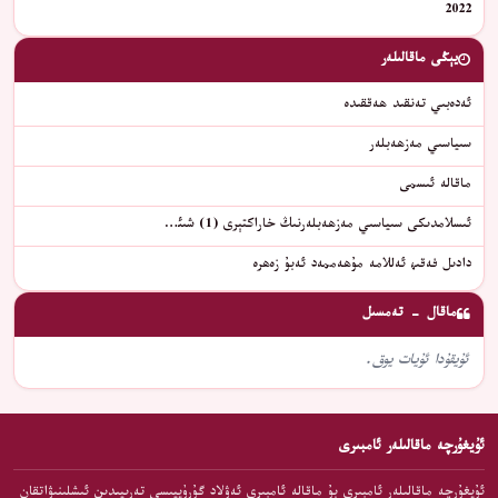
2022
يېڭى ماقالىلەر
ئەدەبىي تەنقىد ھەققىدە
سىياسىي مەزھەبلەر
ماقالە ئىسمى
ئىسلامدىكى سىياسىي مەزھەبلەرنىڭ خاراكتېرى (1) شىئ…
دادىل فەقىھ ئەللامە مۇھەممەد ئەبۇ زەھرە
ماقال - تەمسىل
ئۇيقۇدا ئۇيات يوق.
ئۇيغۇرچە ماقالىلەر ئامبىرى
ئۇيغۇرچە ماقالىلەر ئامبىرى بۇ ماقالە ئامبىرى ئەۋلاد گۇرۇپپىسى تەرىپىدىن ئىشلىنىۋاتقان