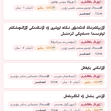
ژۇرنال ماقالىلىرى
نۇرۇللا مۆمىن يۇلغۇن
شىنجاڭ ئۇنىۋېرسىتىتى ئىلمىي ژۇرن…
2012 - يىللىق
سان: 1 - سان
132
ھەقسىز
ئۆزبېكلەرنىڭ ئەنئەنىۋى نىكاھ تويلىرى ۋە ئۇنىڭدىكى ئۆزگىچىلىكلەر
توغرىسىدا دەسلەپكى ئىزدىنىش
ژۇرنال ماقالىلىرى
مۇھەررەم مىرئابدۇللا
شىنجاڭ ئۇنىۋېرسىتىتى ئىلمىي ژۇرن…
2013 - يىللىق
سان: 4 - سان
128
ھەقسىز
ئۆزلىكنى بايقاش
ژۇرنال ماقالىلىرى
ئىسلامجان شېرىپ
شىنجاڭ ئىجتىمائىي پەنلەر مۇنبىرى
2001 - يىللىق
سان: 6 - سان
103
ھەقسىز
ئۆزىنى بىلىش ۋە ئىلگىرىلەش
ژۇرنال ماقالىلىرى
مېھرىگۈل ھەسەن
شىنجاڭ ئىجتىمائىي پەنلەر مۇنبىرى
1997 - يىللىق
سان: 2 - سان
159
ھەقسىز