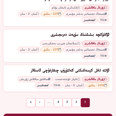
ژۇرنال ماقالىلىرى
ئابابەكرى ئاتىخان بۇتام
شىنجاڭ ئىجتىمائىي پەنلەر مۇنبىرى
2011 - يىللىق
سان: 2 - سان
115
ھەقسىز
ئۆگلۈكچە بىلىشنىڭ سۈپەت دەرىجىلىرى
ژۇرنال ماقالىلىرى
ىسلامجان شېرىپ بەشكېرەمى
شىنجاڭ ئىجتىمائىي پەنلەر مۇنبىرى
2011 - يىللىق
سان: 2 - سان
116
ھەقسىز
ئۆتتە تاش كېسەللىكنى كەلتۈرۈپ چىقارغۇچى ئامىللار
ژۇرنال ماقالىلىرى
غاپپار غۇجىئەخمەت
ساقلىق ساقلاش ژۇرنىلى
2016 - يىللىق
سان: 9 - سان
114
ھەقسىز
»
›
…
4
3
2
1