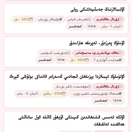
ئۆلىمالارنىڭ جەمئىيەتتىكى رولى
ژۇرنال ماقالىلىرى
تاھىرجان ئابباس
ئۆلىمالار ژۇرنىلى
2022 - يىل
سان: 1 - سان
146
ھەقسىز
ئۆملۈك پەرزدۇر، تەپرىقە ھارامدۇر
ماقالە توپلاملىرى ۋە مەجمۇئەلەر
ئابدۇرېقىپ ئابدۇغېنى
ھىدايەت گۈلزارى 1
2006 - يىل
161
ھەقسىز
ئۆتۈملۈك تېمىلاردا يېزىلغان ئىجادىي ئەسەرلەر قانداق بولۇشى كېرەك
ژۇرنال ماقالىلىرى
مۇھەممەت ئابلىز بۆرەيار
شىنجاڭ ئۇنىۋېرسىتىتى ئىلمىي ژۇرن…
2009 - يىللىق
سان: 3 - سان
146
ھەقسىز
ئۆلكە تەسىس قىلىنغاندىن كىيىنكى ئۇيغۇر ئائىلە قول سانائىتى
ھەققىدە تەتقىقات