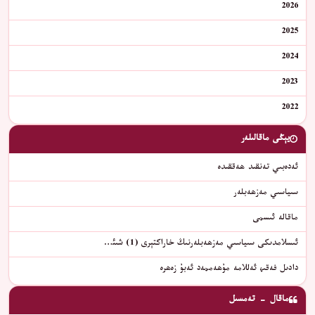
2026
2025
2024
2023
2022
يېڭى ماقالىلەر
ئەدەبىي تەنقىد ھەققىدە
سىياسىي مەزھەبلەر
ماقالە ئىسمى
ئىسلامدىكى سىياسىي مەزھەبلەرنىڭ خاراكتېرى (1) شىئ…
دادىل فەقىھ ئەللامە مۇھەممەد ئەبۇ زەھرە
ماقال - تەمسىل