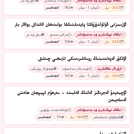
ماقالە توپلاملىرى ۋە مەجمۇئەلەر
جۈرئەت نىزامىدىن
دەۋر ۋە بىز
2023 - يىل
سان: 1 - سان
182
ھەقسىز
ئۆزىمىزنى قۇتۇلدۇرۇشتا پايدىلىنىشقا بولىدىغان قانداق يوللار بار
ماقالە توپلاملىرى ۋە مەجمۇئەلەر
ئەركىن سىدىق
دەۋر ۋە بىز
2023 - يىل
سان: 1 - سان
138
ھەقسىز
ئۆتكۈر ئەپەندىمنىڭ رومانلىرىدىكى تارىخىي چىنلىق
ژۇرنال ماقالىلىرى
ئۆمەرجان مەخسۇت
ئۇيغۇرلار ژۇرنىلى
2024 - يىل
سان: 1 - سان
107
ھەقسىز
ئۆچمەيدۇ ئەجرىڭىز ئەلنىڭ قەلبىدە - مەرھۇم تېيىپجان ھادىنى
ئەسلەيمەن
ماقالە توپلاملىرى ۋە مەجمۇئەلەر
غۇجائەخمەت يۇنۇس
قايغۇلۇق ئەسلىمىلەر
1996 - يىل
171
ھەقسىز