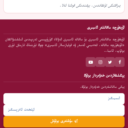
يىراقتىكى تۇغقاندىن، يېقىندىكى قوشنا ئەلا.
ئۇيغۇرچە ماقالىلەر ئامبىرى
ئۇيغۇرچە ماقالىلەر ئامبىرى بۇ ماقالە ئامبىرى ئەۋلاد گۇرۇپپىسى تەرىپىدىن ئىشلىنىۋاتقان
«ئۇيغۇرچە ماقالە، قەدىمىي ئەسەر ۋە قوليازمىلار ئامبىرى» چوڭ تۈرىنىڭ تارماق تۈرى
بولۇپ، ئامبا…
يېڭىلىقلاردىن خەۋەردار بولۇڭ
يېڭى ماقالىلەردىن خەۋەردار بولۇڭ.
مۇشتەرى بولۇش