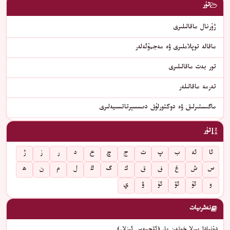
تۈر
ژۇرنال ماقالىلىرى
ماقالە توپلاملىرى ۋە مەجمۇئەلەر
تور بەت ماقالىلىرى
تەرمە ماقالىلەر
ماگىستىرلىق ۋە دوكتورلۇق دىسسېرتاتسىيەلىرى
تۈر
ئا
ئە
ب
پ
ت
ج
چ
خ
د
ر
ز
ژ
س
ش
غ
ف
ق
ك
گ
ڭ
ل
م
ن
ھ
و
ئۇ
ئۆ
ئۈ
ۋ
ي
نەشرىيات