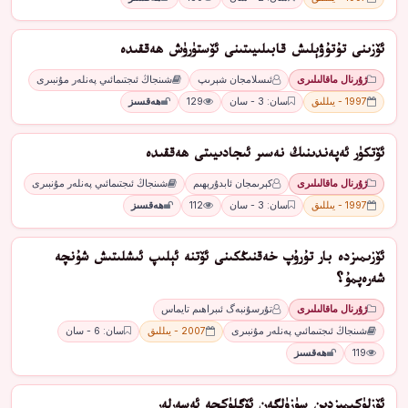
ئۆزىنى تۇتۇۋېلىش قابىلىيىتىنى ئۆستۈرۈش ھەققىدە
ژۇرنال ماقالىلىرى
ئىسلامجان شېرىپ
شىنجاڭ ئىجتىمائىي پەنلەر مۇنبىرى
1997 - يىللىق
سان: 3 - سان
129
ھەقسىز
ئۆتكۈر ئەپەندىنىڭ نەسىر ئىجادىيىتى ھەققىدە
ژۇرنال ماقالىلىرى
كېرىمجان ئابدۇرېھىم
شىنجاڭ ئىجتىمائىي پەنلەر مۇنبىرى
1997 - يىللىق
سان: 3 - سان
112
ھەقسىز
ئۆزىمىزدە بار تۇرۇپ خەقنىڭكىنى ئۆتنە ئېلىپ ئىشلىتىش شۇنچە
شەرەپمۇ؟
ژۇرنال ماقالىلىرى
تۇرسۇنبەگ ئىبراھىم تايماس
شىنجاڭ ئىجتىمائىي پەنلەر مۇنبىرى
2007 - يىللىق
سان: 6 - سان
119
ھەقسىز
ئۆزلۈكىمىزدىن سۈزۈلگەن ئۆگلۈكچە ئەسەرلەر