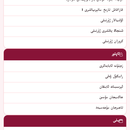
دۇنيادا بىرلا خوتەن بار (ئۆچمەس ئىزلار)
قاراقاش تارىخ ماتېرىياللىرى 1
ئۆلىمالار ژۇرنىلى
شىنجاڭ ياشلىرى ژۇرنىلى
كروران ژۇرنىلى
ئاپتور
زەيتۇنە ئابابەكرى
رابىگۇل ۋەلى
ئېرىسبىك ئابىقان
ھاكىمجان مۆمىن
تاھىرجان مۇھەممەد
يىلى