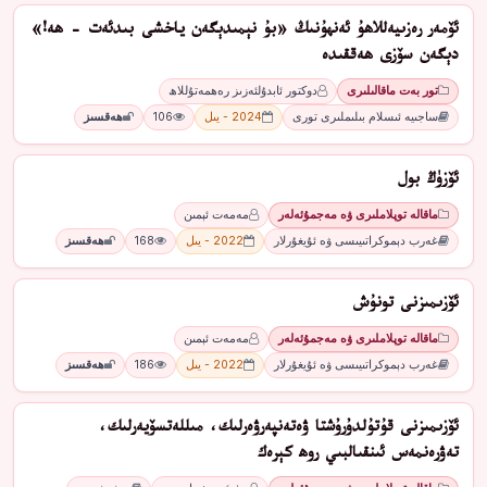
ئۆمەر رەزىيەللاھۇ ئەنھۇنىڭ «بۇ نېمىدېگەن ياخشى بىدئەت - ھە!»
دېگەن سۆزى ھەققىدە
تور بەت ماقالىلىرى
دوكتور ئابدۇلئەزىز رەھمەتۇللاھ
ساجىيە ئىسلام بىلىملىرى تورى
2024 - يىل
106
ھەقسىز
ئۆزۈڭ بول
ماقالە توپلاملىرى ۋە مەجمۇئەلەر
مەمەت ئېمىن
غەرب دېموكراتىيىسى ۋە ئۇيغۇرلار
2022 - يىل
168
ھەقسىز
ئۆزﯨﻤﯩﺰﻧﻰ ﺗﻮﻧﯘﺵ
ماقالە توپلاملىرى ۋە مەجمۇئەلەر
مەمەت ئېمىن
غەرب دېموكراتىيىسى ۋە ئۇيغۇرلار
2022 - يىل
186
ھەقسىز
ئۆزىمىزنى قۇتۇلدۇرۇشتا ۋەتەنپەرۋەرلىك، مىللەتسۆيەرلىك،
تەۋرەنمەس ئىنقىالبىي روھ كېرەك