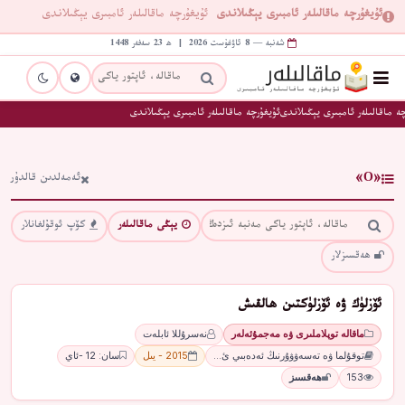
ئۇيغۇرچە ماقالىلەر ئامبىرى يېڭىلاندى
ئۇيغۇرچە ماقالىلەر ئامبىرى يېڭىلاندى
شەنبە — 8 ئاۋغۇست 2026 | ھ 23 سەفەر 1448
ە ماقالىلەر ئامبىرى يېڭىلاندى
ئۇيغۇرچە ماقالىلەر ئامبىرى يېڭىلاندى
«О»
ئەمەلدىن قالدۇر
يېڭى ماقالىلەر
كۆپ ئوقۇلغانلار
ھەقسىزلار
ئۆزلۈك ۋە ئۆزلۈكتىن ھالقىش
ماقالە توپلاملىرى ۋە مەجمۇئەلەر
نەسرۇللا ئابلەت
توقۇلما ۋە تەسەۋۋۇرنىڭ ئەدەبىي ئ…
2015 - يىل
سان: 12 -ئاي
153
ھەقسىز