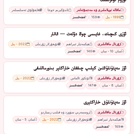
ئۆزۈم توغرىسىدا
ماقالە توپلاملىرى ۋە مەجمۇئەلەر
ئابدۇكېرىم خوجا
قايغۇلۇق ئەسلىمىلەر
1996 - يىل
159
ھەقسىز
ئۆزى كىچىك، ﻏﺎﻳﯩﺴﻰ ﭼﻮﯓ دۆﻟﻪﺕ — قاتار
ژۇرنال ماقالىلىرى
ھېكمەتيار ئىبراھىم
ئۇيغۇرلار ژۇرنىلى
2022 - يىل
سان: 10 - سان
140
ھەقسىز
ئۆز ﻣﻪﭘﺘﯘﻧﻠﯘﻗﺘﯩﻦ ﻛﯧﻠﯩﭗ ﭼﯩﻘﻘﺎﻥ ﺧﺎراﻛﺘﯧﺮ ﺑﯩﻨﻮرﻣﺎﻟﻠﯩﻘﻰ
ژۇرنال ماقالىلىرى
ئۆتكۈر ئالماس
ئۇيغۇرلار ژۇرنىلى
2022 - يىل
سان: 8 - سان
147
ھەقسىز
ئۆز مەپتۇنلۇق خاراكتېرى
ژۇرنال ماقالىلىرى
روسمەرىي سۋورد ۋە فىلىپ زىمباردو
ھېكمەتيار ئىبراھىم
ئۇيغۇرلار ژۇرنىلى
2022 - يىل
سان: 5 - سان
169
ھەقسىز