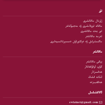
تۈر
ژۇرنال ماقالىلىرى
ماقالە توپلاملىرى ۋە مەجمۇئەلەر
تور بەت ماقالىلىرى
تەرمە ماقالىلەر
ماگىستىرلىق ۋە دوكتورلۇق دىسسېرتاتسىيەلىرى
ماقالىلەر
يېڭى ماقالىلەر
كۆپ ئوقۇلغانلار
ھەقسىزلار
ئىئانە قىلىڭ
ھەققىمىزدە
ئالاقىلىشىش
ewlatnet@gmail.com